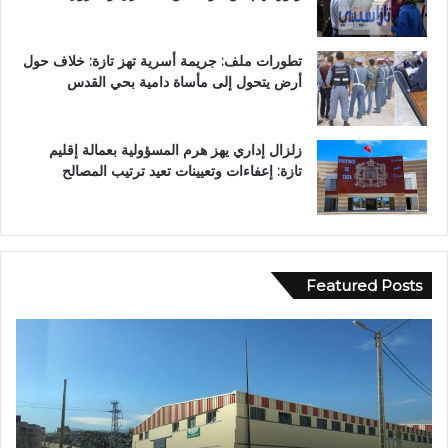
تطورات ملف: جريمة أسرية تهز تازة: خلاف حول
أرض يتحول إلى مأساة دامية بحي القدس
زلزال إداري يهز هرم المسؤولية بعمالة إقليم
تازة: إعفاءات وتعيينات تعيد ترتيب المصالح
Featured Posts
ع
ا
ب
ل
د
م
ا
ر
ل
ك
ل
ز