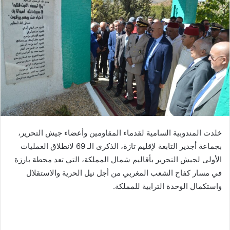
ب
ر
ي
د
ا
إ
ل
ك
ت
ر
خلدت المندوبية السامية لقدماء المقاومين وأعضاء جيش التحرير،
و
بجماعة أجدير التابعة لإقليم تازة، الذكرى الـ 69 لانطلاق العمليات
ن
الأولى لجيش التحرير بأقاليم شمال المملكة، التي تعد محطة بارزة
ي
ا
في مسار كفاح الشعب المغربي من أجل نيل الحرية والاستقلال
واستكمال الوحدة الترابية للمملكة.