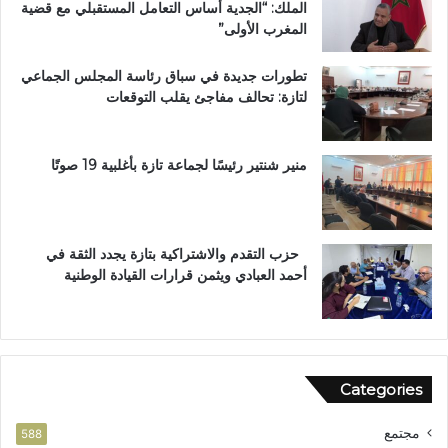
الملك: “الجدية أساس التعامل المستقبلي مع قضية
و
ر
المغرب الأولى”
ج
ب
ب
ة
تطورات جديدة في سباق رئاسة المجلس الجماعي
و
ا
لتازة: تحالف مفاجئ يقلب التوقعات
س
ل
ا
ع
م
ا
ا
ل
منير شنتير رئيسًا لجماعة تازة بأغلبية 19 صوتًا
ل
م
ا
ل
س
ت
ت
ع
حزب التقدم والاشتراكية بتازة يجدد الثقة في
ح
ز
أحمد العبادي ويثمن قرارات القيادة الوطنية
ق
ي
ا
ز
ق
ف
ا
ر
ل
ص
Categories
و
ا
ط
ل
مجتمع
ن
ا
588