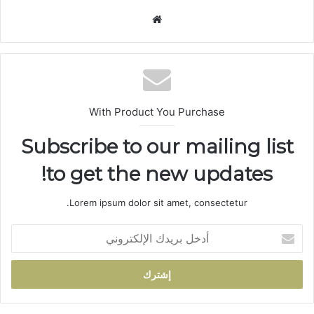
موق
ع
الوي
ب
With Product You Purchase
Subscribe to our mailing list
to get the new updates!
Lorem ipsum dolor sit amet, consectetur.
أ
د
خ
ل
ب
ر