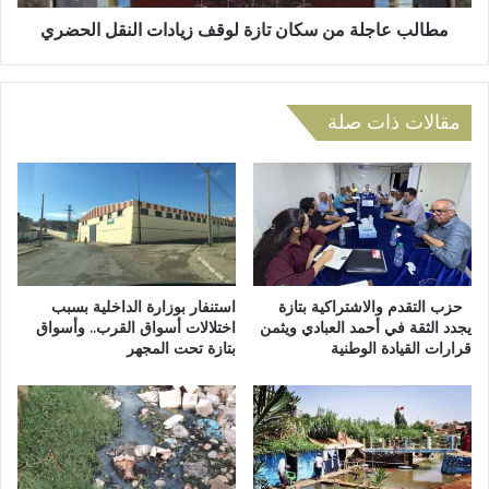
ت
ل
ب
ة
مطالب عاجلة من سكان تازة لوقف زيادات النقل الحضري
ر
م
ع
ن
ب
س
ا
مقالات ذات صلة
ك
ل
ا
د
ن
م
ت
ف
ا
ي
ز
إ
ة
ق
ل
ل
و
حزب التقدم والاشتراكية بتازة
استنفار بوزارة الداخلية بسبب
ي
يجدد الثقة في أحمد العبادي ويثمن
اختلالات أسواق القرب.. وأسواق
ق
قرارات القيادة الوطنية
بتازة تحت المجهر
م
ف
ت
ز
ا
ي
ز
ا
ة
د
:
ا
ا
ت