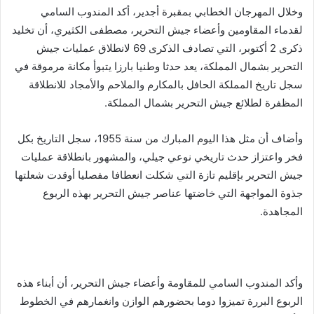
وخلال المهرجان الخطابي بمقبرة أجدير، أكد المندوب السامي
لقدماء المقاومين وأعضاء جيش التحرير، مصطفى الكثيري، أن تخليد
ذكرى 2 أكتوبر، التي تصادف الذكرى 69 لانطلاق عمليات جيش
التحرير بشمال المملكة، يعد حدثا وطنيا بارزا يتبوأ مكانة مرموقة في
سجل تاريخ المملكة الحافل بالمكارم والملاحم والأمجاد للانطلاقة
المظفرة لطلائع جيش التحرير بشمال المملكة.
وأضاف أن مثل هذا اليوم المبارك من سنة 1955، سجل التاريخ بكل
فخر واعتزاز حدث تاريخي نوعي جيلي، والمشهور بانطلاقة عمليات
جيش التحرير بإقليم تازة التي شكلت انعطافا مفصليا أوقدت شعلتها
جذوة المواجهة التي خاضتها عناصر جيش التحرير بهذه الربوع
المجاهدة.
وأكد المندوب السامي للمقاومة وأعضاء جيش التحرير، أن أبناء هذه
الربوع البررة تميزوا دوما بحضورهم الوازن وانغمارهم في الخطوط