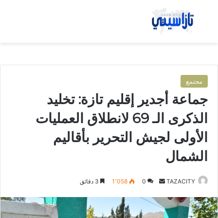
بحث عن
الق
مجتمع
جماعة أجدير إقليم تازة: تخليد
الذكرى الـ 69 لانطلاق العمليات
الأولى لجيش التحرير بأقاليم
الشمال
TAZACITY
أ
0
1٬058
3 دقائق
ر
س
ل