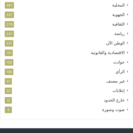
ي
س
المحلية
487
ت
الجهوية
ث
337
م
الثقافية
278
ا
ر
رياضة
247
الوطن الآن
221
الاقتصادية والقانونية
131
حوادث
126
الرأي
106
غير مصنف
37
إعلانات
20
خارج الحدود
12
صوت وصورة
8