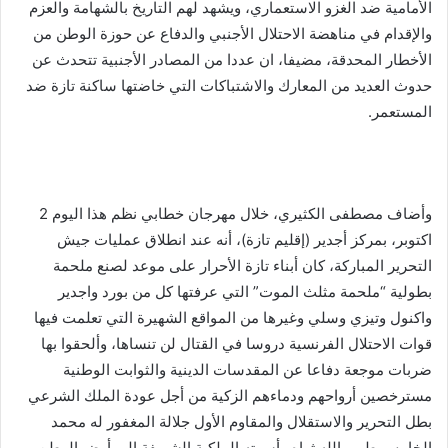
الأمامية ضد الغزو الاستعماري، ويشهد لهم التاريخ بالشهامة والعزم
والإقدام في مناهضة الاحتلال الأجنبي والدفاع عن حوزة الوطن من
الأخطار المحدقة، مضيفا، ان عددا من المصادر الأجنبية تتحدث عن
حدوث العديد من المعارك والاشتباكات التي خاضتها ساكنة تازة ضد
المستعمر.
وأضاف مصطفى الكثيري، خلال مهرجان خطابي نظم هذا اليوم 2
اكتوبر، بمركز أجدير (إقليم تازة)، أنه عند انطلاق عمليات جيش
التحرير المباركة، كان أبناء تازة الأحرار على موعد لصنع ملحمة
بطولية “ملحمة مثلث الموت” التي عرفتها كل من بورد واجدير
واكنول وتيزي وسلي وغيرها من المواقع الشهيرة التي تعلمت فيها
قوات الاحتلال الفرنسية دروسا في القتال لن تنساها، وألحقوا بها
ضربات موجعة دفاعا عن المقدسات الدينية والثوابت الوطنية
مسترخصين أرواحهم ودماءهم الزكية من أجل عودة الملك الشرعي
بطل التحرير والاستقلال والمقاوم الأول جلالة المغفور له محمد
الخامس طيب الله ثراه وأسرته الملكية الشريفة إلى أرض الوطن.