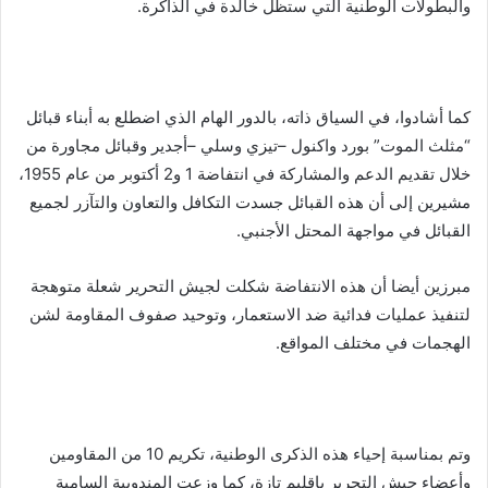
والبطولات الوطنية التي ستظل خالدة في الذاكرة.
كما أشادوا، في السياق ذاته، بالدور الهام الذي اضطلع به أبناء قبائل
“مثلث الموت” بورد واكنول –تيزي وسلي –أجدير وقبائل مجاورة من
خلال تقديم الدعم والمشاركة في انتفاضة 1 و2 أكتوبر من عام 1955،
مشيرين إلى أن هذه القبائل جسدت التكافل والتعاون والتآزر لجميع
القبائل في مواجهة المحتل الأجنبي.
مبرزين أيضا أن هذه الانتفاضة شكلت لجيش التحرير شعلة متوهجة
لتنفيذ عمليات فدائية ضد الاستعمار، وتوحيد صفوف المقاومة لشن
الهجمات في مختلف المواقع.
وتم بمناسبة إحياء هذه الذكرى الوطنية، تكريم 10 من المقاومين
وأعضاء جيش التحرير بإقليم تازة، كما وزعت المندوبية السامية