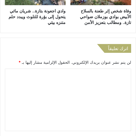
س
ا
وفاة شخص إثر طعنة بالسلاح
وادي اجعونة بتازة… شريان مائي
ت
ل
الأبيض بوادي بوزملان ضواحي
يتحول إلى بؤرة للتلوث ويبدد حلم
ف
ن
تازة.. ومطالب بتعزيز الأمن
متنزه بيئي
س
ق
ا
ل
ر
ا
م
ل
اترك تعليقاً
ن
ح
ا
ض
لن يتم نشر عنوان بريدك الإلكتروني.
الحقول الإلزامية مشار إليها بـ
*
ل
ر
ن
ي
ا
ا
ئ
ل
ب
ت
ة
ع
ف
د
ل
و
ي
ى
م
ق
ح