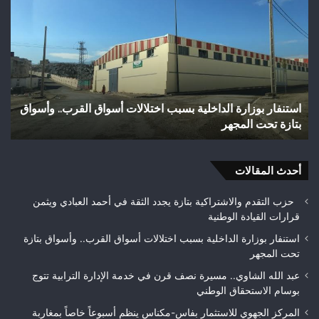
شخص
اجع
إثر
بتا
طعنة
شري
بالسلاح
مائ
الأبيض
يتح
بوادي
إلى
بوزملان
بؤر
وفاة شخص إثر طعنة بالسلاح الأبيض بوادي بوزملان ضواحي
و
ضواحي
للت
تازة.. ومطالب بتعزيز الأمن
ح
تازة..
ويب
ومطالب
حلم
بتعزيز
متن
الأمن
أحدث المقالات
بيئ
حزب التقدم والاشتراكية بتازة يجدد الثقة في أحمد العبادي ويثمن
قرارات القيادة الوطنية
استنفار بوزارة الداخلية بسبب اختلالات أسواق القرب.. وأسواق بتازة
تحت المجهر
عبد الله الشاوي.. مسيرة نصف قرن في خدمة الإدارة الترابية تتوج
بوسام الاستحقاق الوطني
المركز الجهوي للاستثمار بفاس-مكناس ينظم أسبوعاً خاصاً بمغاربة