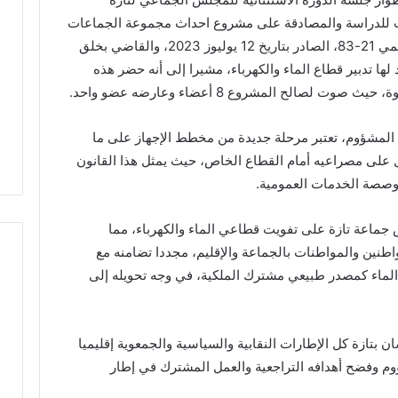
م
 للدراسة والمصادقة على مشروع احداث مجموعة الجماعات
ر
الترابية جهة فاس -مكناس وفق القانون التنظيمي 21-83، الصادر بتاريخ 12 يوليوز 2023، والقاضي بخلق
ك
ها تدبير قطاع الماء والكهرباء، مشيرا إلى أنه حضر هذه
ز
ا
شاوي.. مسيرة نصف
المركز الجهوي للاستثمار بفاس-
ل
الإدارة الترابية تتوج
مكناس ينظم أسبوعاً خاصاً بمغاربة
ج
المشؤوم، تعتبر مرحلة جديدة من مخطط الإجهاز على ما
حقاق الوطني
العالم لتعزيز فرص الاستثمار
ه
ل على مصراعيه أمام القطاع الخاص، حيث يمثل هذا القانون
و
صصة الخدمات العمومية.
ي
ل
ل
ماعة تازة على تفويت قطاعي الماء والكهرباء، مما
ا
طنين والمواطنات بالجماعة والإقليم، مجددا تضامنه مع
س
لماء كمصدر طبيعي مشترك الملكية، في وجه تحويله إلى
ت
ث
م
ا
 بتازة كل الإطارات النقابية والسياسية والجمعوية إقليميا
ر
وم وفضح أهدافه التراجعية والعمل المشترك في إطار
ب
ف