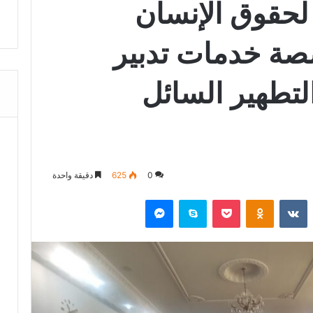
 لحقوق الإنسان
صة خدمات تدبير
التطهير السائل
0
625
دقيقة واحدة
‏Reddit
‏VKontakte
Odnoklassniki
‫Pocket
سكايب
ماسنجر