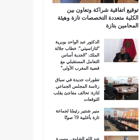
ت
آ
ي
ا
ن
توقيع اتفاقية شراكة وتعاون بين
ز
ا
الكلية متعددة التخصصات تازة وهيئة
ة
ل
المحامين بتازة
.
ك
.
ر
الدكتور عبد الواحد بوبرية
و
ي
“لتازاسيتي”: خطاب جلالة
م
م
الملك: “الجدية أساس
ط
ب
التعامل المستقبلي مع
ا
د
قضية المغرب الأولى”
ل
ا
ب
ر
تطورات جديدة في سباق
ب
ا
رئاسة المجلس الجماعي
ت
ل
لتازة: تحالف مفاجئ يقلب
ع
ق
التوقعات
ز
ر
ي
آ
منير شنتير رئيسًا لجماعة
ز
ن
تازة بأغلبية 19 صوتًا
ا
ا
ل
ل
أ
م
عبد الله الشاوي.. مسيرة
م
ش