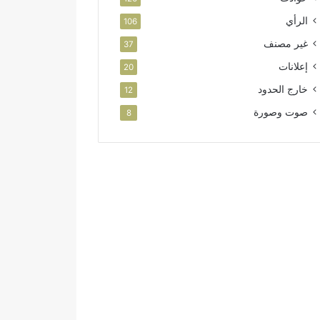
الرأي
106
غير مصنف
37
إعلانات
20
خارج الحدود
12
صوت وصورة
8