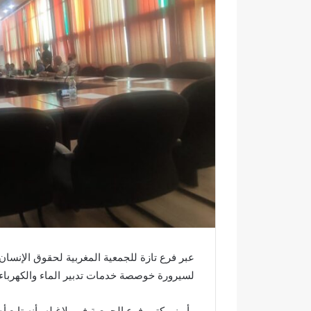
إ
ل
ك
ت
ر
و
ن
ي
ا
عبر فرع تازة للجمعية المغربية لحقوق الإنسا
لسيرورة خوصصة خدمات تدبير الماء والكهرباء 
ر
ع
وأبرز مكتب فرع الجمعية في بلاغ له، أنه تابع 
س
ب