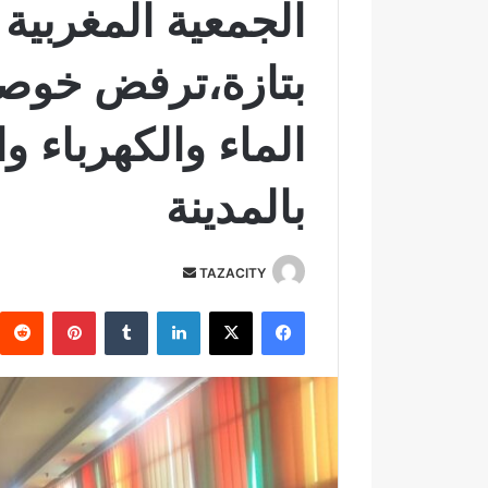
الجمعية المغربية
بتازة،ترفض خوص
الماء والكهرباء و
بالمدينة
TAZACITY
أ
ر
فيسبوك
‫X
لينكدإن
‏Tumblr
بينتيريست
س
ل
ب
ر
ي
د
ا