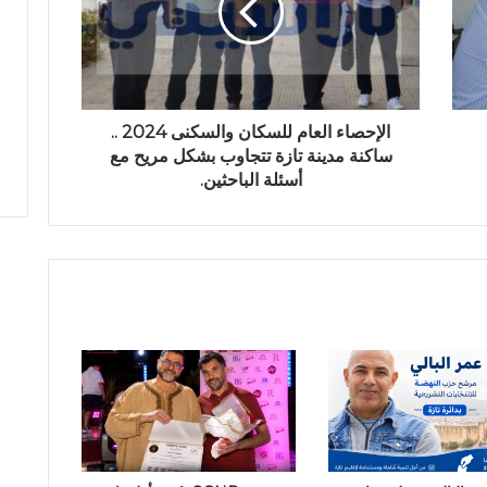
ص
ا
ء
ا
ل
ع
الإحصاء العام للسكان والسكنى 2024 ..
ا
ساكنة مدينة تازة تتجاوب بشكل مريح مع
م
أسئلة الباحثين.
ل
ل
س
ك
ا
ن
و
ا
ل
س
ك
ن
ى