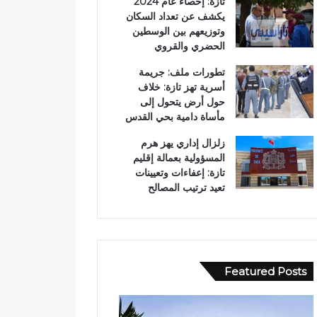
تازة: إحصاء عام 2024
يكشف عن تعداد السكان
وتوزيعهم بين الوسطين
الحضري والقروي
تطورات ملف: جريمة
أسرية تهز تازة: خلاف
حول أرض يتحول إلى
مأساة دامية بحي القدس
زلزال إداري يهز هرم
المسؤولية بعمالة إقليم
تازة: إعفاءات وتعيينات
تعيد ترتيب المصالح
Featured Posts
و
ف
ف
ي