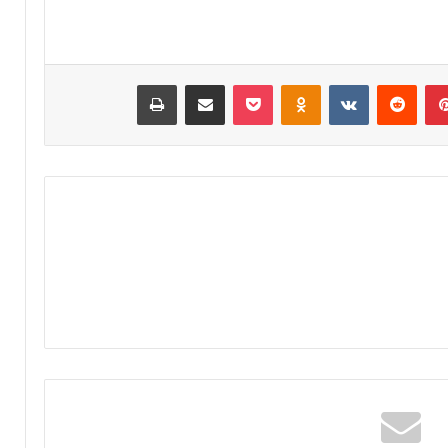
اً
ب
م
غ
بينتيريست
‏Reddit
‏VKontakte
Odnoklassniki
‫Pocket
مشاركة عبر البريد
طباعة
ا
ر
ب
ة
ا
ل
ع
ا
ل
م
ل
ت
ع
ز
ي
ز
ف
ر