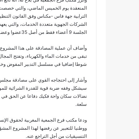
م
د
المنعقدة يوم الخميس الماضي، والتي خصصت
ي
ا
اً
ل
الشركات الجهوية متعددة الخدمات، والتي يعهد ل
.
ل
الجلسة 9 أعضاء فقط من أصل 35عضوا وعضوة، حيث صوت لصالح المشروع 8 أعضاء وعارضه عضو واحد.
.
ه
رسمياً.. عمر البالي يدخل سباق
عبد الله ال
ع
ا
الانتخابات التشريعية بدائرة تازة
قرن في خدمة 
م
ل
وأضاف أن عملية المصادقة على هذا المشروع 
مرشحاً لحزب النهضة
بوسام الاست
ر
ش
تبقى من خدمات الماء والكهرباء، وتفتح المجا
ا
ا
شوطا إضافيا في مسلسل التدبير المفوض وخو
ل
و
ب
ي
ا
.
وأشار إلى احتجاجه القوي على مصادقة مجلس ج
ل
.
سيشكل وفقه ضربة قوية للقدرة الشرائية للموا
ي
م
نضالات سكان واحة فكيك دفاعا عن الحق في ا
ي
س
سلعة.
د
ي
خ
ر
ل
ة
ودعا مكتب فرع الجمعية المغربية لحقوق الإنسان
س
ن
ووطنيا للتعبير عن رفضها لهذا المشروع المشؤ
ب
ص
التنسيقيات من أجل التراجع عنه.
ا
ف