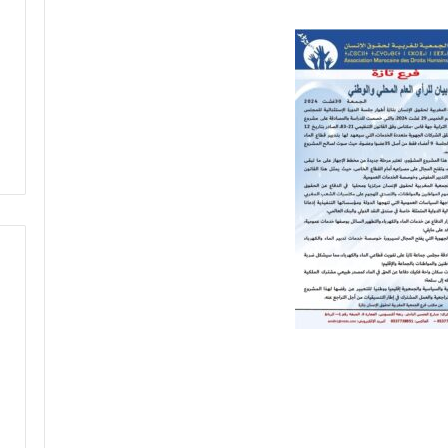
ا
س
-
م
ك
ن
ا
س
ي
ن
ظ
م
أ
س
ب
و
ع
اً
خ
ا
ص