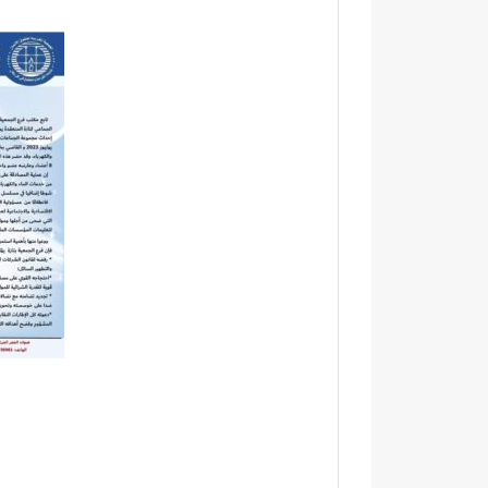
ق
ق
ا
ر
ل
ن
ا
ف
ن
ي
ت
خ
خ
د
ا
م
ب
ة
ا
ا
ت
ل
ا
إ
ل
د
ت
ا
ش
ر
ر
ة
ي
ا
ع
ل
ي
ت
ة
ر
ب
ا