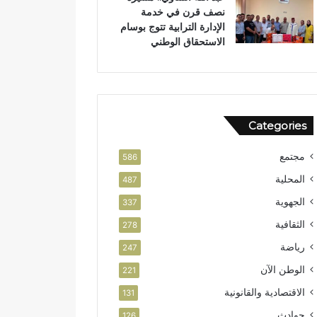
نصف قرن في خدمة
ن
و
الإدارة الترابية تتوج بوسام
ر
الاستحقاق الوطني
ب
ت
ا
ز
ة
Categories
مجتمع
586
المحلية
487
الجهوية
337
الثقافية
278
رياضة
247
الوطن الآن
221
الاقتصادية والقانونية
131
حوادث
126