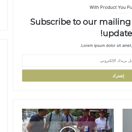
ص
With Product You P
ا
ل
Subscribe to our mailing 
ا
updates
س
ت
ث
Lorem ipsum dolor sit amet,
م
ا
ر
ا
ل
إ
ح