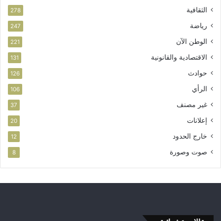
م
الثقافية
278
ا
ر
رياضة
247
الوطن الآن
221
الاقتصادية والقانونية
131
حوادث
126
الرأي
106
غير مصنف
37
إعلانات
20
خارج الحدود
12
صوت وصورة
8