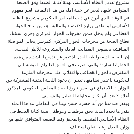
مشروع تعديل النظام الأساسي لهيئة كتابة الضبط وفق الصيغة
المتوافق عليها، ليعبر عن خيبة أمله من هذا الالتفاف الغير مفهوم
في الوقت الذي أدرج في ذات المجلس الحكومي مشروع النظام
الأساسي لموظفي وزارة الاقتصاد والمالية وهو من نتائج الحوار
القطاعي ولم يدخل ضمن مخرجات الحوار المركزي وجرى استثناء
قطاع الصحة من مخرجات الحوار المركزي كمؤشر إيجابي لمواصلة
المناقشة بخصوص المطالب العادلة والمشروعة للأطر الصحية.
إن النقابة الديمقراطية للعدل اذ تعبر عن تذمرها الشديد من هذه
الخطوة الشاردة والتي تضرب في العمق الالتزام المؤسساتي
المفترض بالحوار القطاعي والانقلاب على مخرجاته الملزمة
للحكومة باعتبار تضامنها، تعتبر ان دعوة اللجنة التقنية المشتركة بين
الوزارات للاجتماع في نفس تاريخ انعقاد المجلس الحكومي المذكور
أعلاه لا تعدو أن تكون محاولة للتضليل والتسويف.
وبقدر صدمتنا من أننا خسرنا حسن نيتنا في التعاطي مع هذا الملف
بقدر ما نجدد ايماننا بحق موظفات وموظفي هيئة كتابة الضبط في
النظام الأساسي المنصف والمحفز وفقا للصيغة المتوافق عليها مع
وزارة العدل وعليه نعلن استئناف