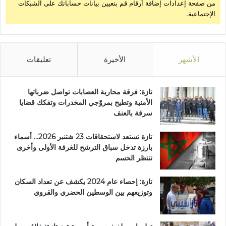
من صفحة إعدادات إضافة أرقام قم بتعيين بيانات حساباتك على الشبكات
الإجتماعية.
الأشهر
الأخيرة
تعليقات
تازة: فرقة محاربة العصابات تواصل ضرباتها
الأمنية وتطيح بمروّجي المخدرات وتفكك قضايا
سرقة بالعنف
تازة تستعد لاستحقاقات 23 شتنبر 2026… أسماء
بارزة تدخل سباق الترشح للغرفة الأولى وأخرى
تنتظر الحسم
تازة: إحصاء عام 2024 يكشف عن تعداد السكان
وتوزيعهم بين الوسطين الحضري والقروي