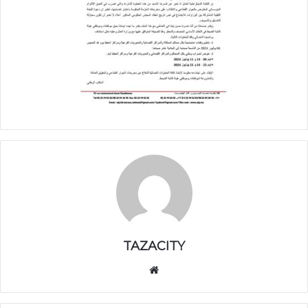
TAZACITY
موق
ع
الوي