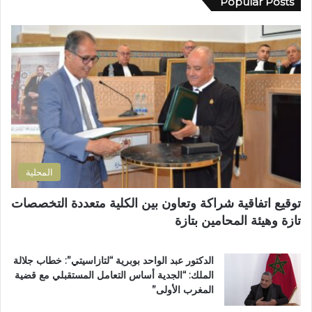
Popular Posts
م
س
ك
ة
ي
ا
ا
ن
ل
ل
ظ
إ
إ
م
ل
د
أ
ك
ا
س
ت
ر
ب
ر
ة
و
و
ا
ع
ن
ل
اً
ي
ت
خ
المحلية
ر
ا
ا
ص
توقيع اتفاقية شراكة وتعاون بين الكلية متعددة التخصصات
ب
اً
تازة وهيئة المحامين بتازة
ي
ب
ة
م
ت
غ
الدكتور عبد الواحد بوبرية “لتازاسيتي”: خطاب جلالة
ت
ا
الملك: “الجدية أساس التعامل المستقبلي مع قضية
و
ر
المغرب الأولى”
ج
ب
ب
ة