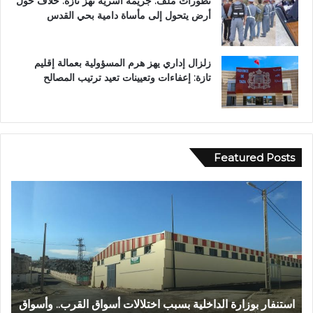
تطورات ملف: جريمة أسرية تهز تازة: خلاف حول
أرض يتحول إلى مأساة دامية بحي القدس
زلزال إداري يهز هرم المسؤولية بعمالة إقليم
تازة: إعفاءات وتعيينات تعيد ترتيب المصالح
Featured Posts
ع
ا
ب
ل
د
م
ا
ر
ل
ك
ل
ز
ه
ا
ا
ل
عبد الله الشاوي.. مسيرة نصف قرن في خدمة الإدارة الترابية
ا
ل
ج