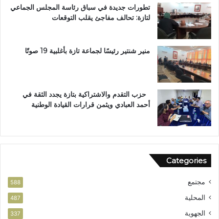
تطورات جديدة في سباق رئاسة المجلس الجماعي
و
ا
لتازة: تحالف مفاجئ يقلب التوقعات
س
ل
ا
ع
م
ا
ا
ل
منير شنتير رئيسًا لجماعة تازة بأغلبية 19 صوتًا
ل
م
ا
ل
س
ت
ت
ع
حزب التقدم والاشتراكية بتازة يجدد الثقة في
ح
ز
أحمد العبادي ويثمن قرارات القيادة الوطنية
ق
ي
ا
ز
ق
ف
ا
ر
ل
ص
Categories
و
ا
ط
ل
مجتمع
ن
ا
588
ي
س
المحلية
487
ت
الجهوية
ث
337