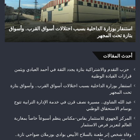
بالسلاح
ما
الأبيض
يت
بوادي
إل
بوزملان
بؤر
وفاة شخص إثر طعنة بالسلاح الأبيض بوادي بوزملان ضواحي
و
ضواحي
للت
تازة.. ومطالب بتعزيز الأمن
ح
تازة..
ويب
ومطالب
حل
بتعزيز
متن
الأمن
أحدث المقالات
بيئ
حزب التقدم والاشتراكية بتازة يجدد الثقة في أحمد العبادي ويثمن
قرارات القيادة الوطنية
استنفار بوزارة الداخلية بسبب اختلالات أسواق القرب.. وأسواق بتازة
تحت المجهر
عبد الله الشاوي.. مسيرة نصف قرن في خدمة الإدارة الترابية تتوج
بوسام الاستحقاق الوطني
المركز الجهوي للاستثمار بفاس-مكناس ينظم أسبوعاً خاصاً بمغاربة
العالم لتعزيز فرص الاستثمار
وفاة شخص إثر طعنة بالسلاح الأبيض بوادي بوزملان ضواحي تازة..