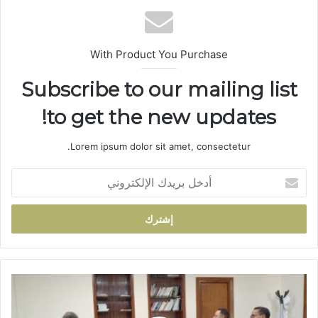
ب
With Product You Purchase
Subscribe to our mailing list
to get the new updates!
Lorem ipsum dolor sit amet, consectetur.
أ
د
خ
ل
ب
ر
ي
د
ت
ك
و
ا
ق