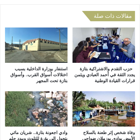
ي
ا
ة
م
م
ل
مقالات ذات صلة
ت
ي
ع
ل
د
ي
د
ت
ة
د
ا
ا
ل
ر
ت
س
حزب التقدم والاشتراكية بتازة
استنفار بوزارة الداخلية بسبب
خ
ت
يجدد الثقة في أحمد العبادي ويثمن
اختلالات أسواق القرب.. وأسواق
ص
قرارات القيادة الوطنية
بتازة تحت المجهر
أ
ص
ه
ا
ي
ت
ل
ت
و
ا
ت
ز
ه
ة
ي
وفاة شخص إثر طعنة بالسلاح
وادي اجعونة بتازة… شريان مائي
و
ئ
الأبيض بوادي بوزملان ضواحي
يتحول إلى بؤرة للتلوث ويبدد حلم
ا
ة