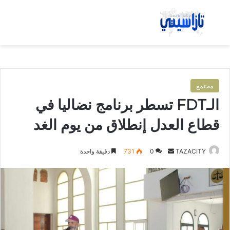
بحث عن
الق
مجتمع
الـFDT تسطر برنامج نضاليا في
قطاع العدل إنطلاق من يوم الغد
TAZACITY
أ
0
731
دقيقة واحدة
ر
س
ل
ب
ر
ي