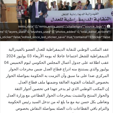
د
ا
إ
ل
{"remix_data":[],"remix_entry_point":"challenges","source_tags":
ك
ons":0,"layers_used":0,"brushes_used":0,"photos_added":0,"total_editor_actions":
ت
"is_sticker":false,"edited_since_last_sticker_save":true,"containsFTESticker":false}
ر
و
عقد المكتب الوطني للنقابة الديمقراطية للعدل العضو بالفيدرالية
ن
الديمقراطية للشغل اجتماعا عاجلا له يومه الأربعاء 03 يوليوز 2024
ي
عقب اطلاعه على جدول أعمال المجلس الحكومي ليوم الخميس 04
ا
يوليوز والذي يستنتج منه ادراج قطاع العدل ضمن مخرجات الحوار
المركزي ضدا على ما سبق وأن التزمت به الحكومة بمواصلة الحوار
بخصوص الملفات الفئوية العالقة وضمنها ملف قطاع العدل.
إن المكتب الوطني الذي لم يدخر جهدا في تحصين أجوار الثقة
والحوار المنتج والتشبث بمخرجات الحوار القطاعي مع وزارة العدل
وتعاطى بكل حسن نية مع ما بلغ له من تدخل السيد رئيس الحكومة
والتزام باقي القطاعات ذات الصلة بمواصلة النقاش بخصوص