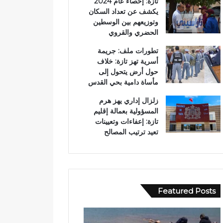
تازة: إحصاء عام 2024
يكشف عن تعداد السكان
وتوزيعهم بين الوسطين
الحضري والقروي
تطورات ملف: جريمة
أسرية تهز تازة: خلاف
حول أرض يتحول إلى
مأساة دامية بحي القدس
زلزال إداري يهز هرم
المسؤولية بعمالة إقليم
تازة: إعفاءات وتعيينات
تعيد ترتيب المصالح
Featured Posts
ب
و
و
ا