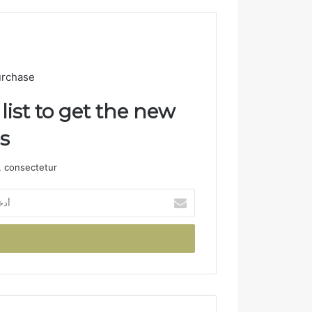
ا
ل
ن
ه
ا
urchase
ئ
ي
list to get the new
!
 consectetur.
أ
د
خ
ل
ب
ر
ي
د