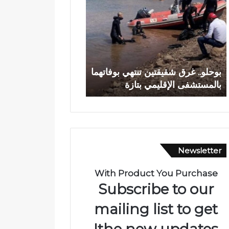
ح
د
ل
ي
و
ا
.
ج
.
ع
وادي اجعونة بتازة… ش
غ
و
بوحلو.. غرق شقيقتين تنتهي بوفاتهما
يتحول إلى بؤرة للتلوث
ر
ن
بالمستشفى الإقليمي بتازة
متنزه بيئي
ق
ة
ش
ب
ق
ت
ي
ا
ق
ز
ت
ة
Newsletter
ي
…
ن
ش
ت
ر
With Product You Purchase
ن
ي
Subscribe to our
ت
ا
ه
ن
mailing list to get
ي
م
the new updates!
ب
ا