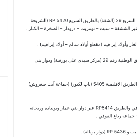
د
ث
ة
أشغال بناء طريق الصخرة الرابطة بين الطريق السريع 29 (الشقة) بالطريق السريع RP 5420 (الشريحة
ا
 استياء الساكنة بعد
 عبر الششقة – سبت – تومزيت – درودار – الصخرة – الكنار .
ن
أزقة بمدينة تازة..
حادثة انقلاب سيارة بدوار أيلمام
ق
بة جودة الأشغال قبل
تجدد مطالب إصلاح الطريق
ر وأولاد إبراهيم (مقطع أولاد سالم – أولاد إبراهيم) .
ل
ئي
بجماعة بني لنت
ا
ب
أشغال استكمال بناء الطريق الرابط بين الطريق الوطنية رقم 29 (مركز سيدي علي بورقبة) ودوار بني
س
ي
ا
ر
أشغال بناء الطريق الرابط بين دوار بوفكران و الطريق الاقليمية 5405 (باب لكبور) (جماعة آيت صغروش)
ة
ب
د
أشغال بناء الطريق الرابط بين وسط رباع الفوقي والطريق RP5414 عبر دوار بني عمار وبوبياده وريحانة
و
 جماعة رباع الفوقي .
ا
ر
أ
ويالة) .
ي