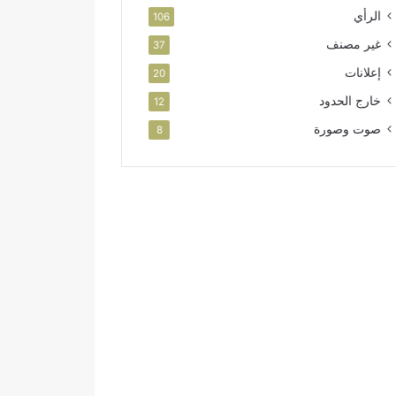
الرأي
106
غير مصنف
37
إعلانات
20
خارج الحدود
12
صوت وصورة
8