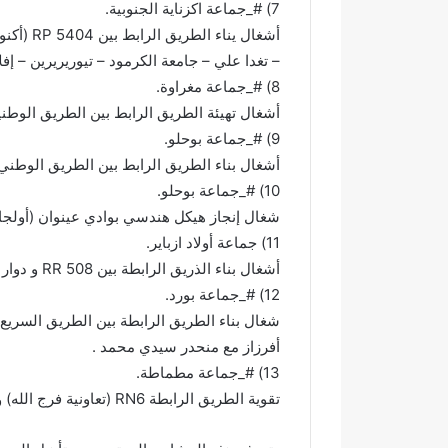
7) #_جماعة اكزناية الجنوبية.
ن
ة
ب
– تغدا علي – جامعة الكرمود – تيوريريرين – إفل
ع
8) #_جماعة مغراوة.
د
أشغال تهيئة الطريق الرابط بين الطريق الوطنية 29 (مركز مغراوة) ودوار الصريج عبر تيسد
ت
9) #_جماعة بوحلو.
ه
ي
أشغال بناء الطريق الرابط بين الطريق الوطني 6 (كوان) ودوار عين ستيف 
ئ
10) #_جماعة بوحلو.
ة
شغال إنجاز هيكل هندسي بوادي عينوان (أولجا
ش
11) جماعة أولاد ازباير.
و
ا
أشغال بناء الذريق الرابطة بين RR 508 و دوار المنزل عبر دوار سيد الهادي.
ر
12) #_جماعة بورد.
ع
و
أفرزاز مع منحدر سيدي محمد .
أ
ز
13) #_جماعة مطماطة.
ق
تقوية الطريق الرابطة RN6 (تعاونية فرج الله) ومدينة تاهلة عبر دوار تجانة -عين فندل.
ة
ب