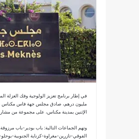
ك
ت
ر
و
ن
ي
ا
مليون درهم، صادق مجلس جهة فاس مكناس خلال
الإثنين بمدينة مكناس، على مجموعة من مشاريع 
وتهم الجماعات التالية: باب بودير-باب مرزو
ا
الفوقي-تازرين-مغراوة-كزناية الجنوبية-بوحلو-
خ