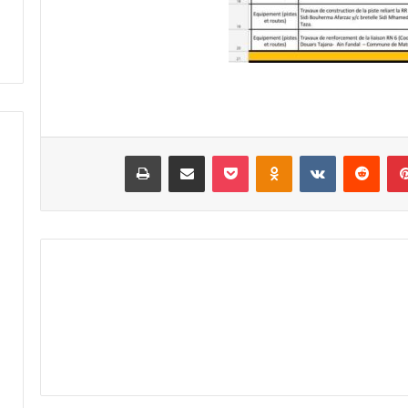
بينتيريست
‏Reddit
‏VKontakte
Odnoklassniki
‫Pocket
مشاركة عبر البريد
طباعة