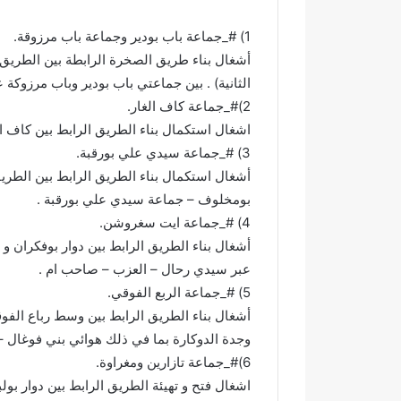
ت
1) #_جماعة باب بودير وجماعة باب مرزوقة.
ل
ا
ل
اختلالات تثير
الثانية) . بين جماعتي باب بودير وباب مرزوكة
ا
تهيئة شوارع و
2)#_جماعة كاف الغار.
ت
مطالب بمراق
اشغال استكمال بناء الطريق الرابط بين كاف الغا
ت
التسلم النها
ث
3) #_جماعة سيدي علي بورقبة.
ي
ر
بومخلوف – جماعة سيدي علي بورقبة .
ا
4) #_جماعة ايت سغروشن.
س
ت
ي
عبر سيدي رحال – العزب – صاحب ام .
ا
5) #_جماعة الربع الفوقي.
ء
ا
وجدة الدوكارة بما في ذلك هوائي بني فوغال –
ل
س
6)#_جماعة تازارين ومغراوة.
ا
اشغال فتح و تهيئة الطريق الرابط بين دوار بولبيب و RP 5436 (دوار ب
ك