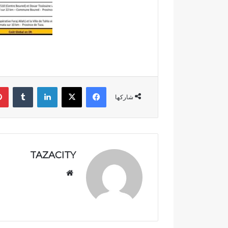
ة
ج
و
د
ة
ا
ل
أ
فيسبوك
‫X
لينكدإن
‏Tumblr
ش
شاركها
غ
ا
ل
ق
ب
TAZACITY
ل
ا
موق
ل
ع
ت
الوي
س
ب
ل
م