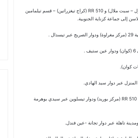
ل
أشغال يناء الطريق الرابط بين RP 5404 (أكنول – سبت ملال) و RR 510 (كراج تيغزراتين) – قسم تيلمامين
م
ا
اسن إلى جماعة كزناية الجنوبية.
م
ت
ال .
ج
د
د
.
م
ط
ت كوان).
ا
ل
ب
إ
ص
شغال بناء الطريق الرابطة بين الطريق السريع RR 510 (مركز بوريد) ودوار تيسلوين عبر سيدي بوهرمة
ل
ا
ح
ا
ل
ط