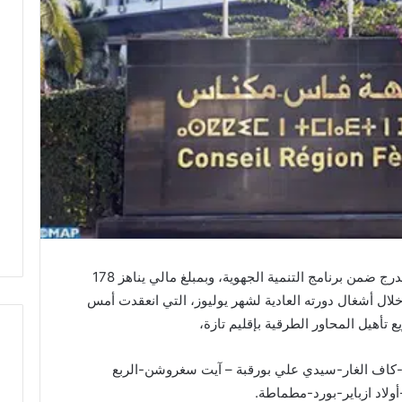
في إطار برنامج تعزيز الولوجية وفك العزلة المدرج ضمن برنامج التنمية الجهوية، وبمبلغ مالي يناهز 178
 أشغال دورته العادية لشهر يوليوز، التي انعقدت أمس
تأهيل المحاور الطرقية بإقليم تازة،
قة-كاف الغار-سيدي علي بورقبة – آيت سغروشن-الربع
ح
أولاد ازباير-بورد-مطماطة.
ا