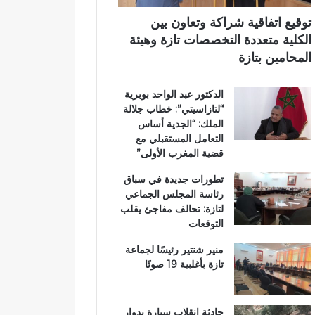
ي
ي
ي
م
ب
توقيع اتفاقية شراكة وتعاون بين
ي
د
الكلية متعددة التخصصات تازة وهيئة
ب
د
المحامين بتازة
ت
ح
ا
ل
الدكتور عبد الواحد بوبرية
ز
م
“لتازاسيتي”: خطاب جلالة
ة
م
الملك: “الجدية أساس
ت
التعامل المستقبلي مع
ن
قضية المغرب الأولى”
ز
ه
تطورات جديدة في سباق
ب
رئاسة المجلس الجماعي
ي
لتازة: تحالف مفاجئ يقلب
ئ
التوقعات
ي
منير شنتير رئيسًا لجماعة
تازة بأغلبية 19 صوتًا
حادثة انقلاب سيارة بدوار