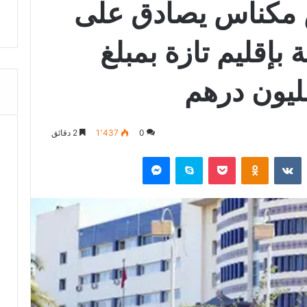
مكناس يصادق على
بإقليم تازة بمبلغ
0
1٬437
2 دقائق
‏Reddit
‏VKontakte
Odnoklassniki
‫Pocket
سكايب
ماسنجر