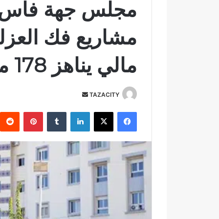
مجلس جهة فاس 
مشاريع فك العزلة 
مالي يناهز 178 مليون درهم
TAZACITY
أ
ر
فيسبوك
‫X
لينكدإن
‏Tumblr
بينتيريست
س
ل
ب
ر
ي
د
ا
إ
ل