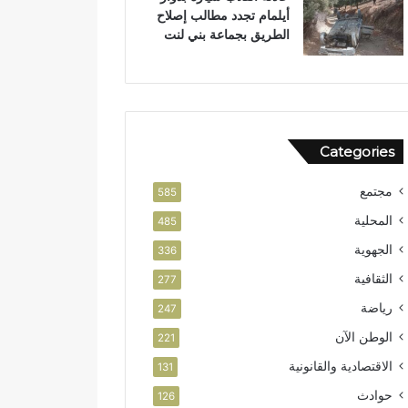
أيلمام تجدد مطالب إصلاح
الطريق بجماعة بني لنت
Categories
مجتمع
585
المحلية
485
الجهوية
336
الثقافية
277
رياضة
247
الوطن الآن
221
الاقتصادية والقانونية
131
حوادث
126