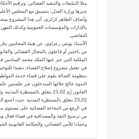
ي
آ
مثلا التبليغات والتنفيذ القضائي، وترقيم الأح
ب
ن
تديرها وزارة العدل، بتنسيق مع المجلس الأعل
د
ا
وأضاف الطاهر كركري، أتى هذا المشروع بمجم
د
ل
بالإدارات والمؤسسات العمومية وكذلك المهن ا
ح
ك
ل
ر
التقاضي.
م
ي
الأستاذ يونس زعراوي، عن هيئة المحامين بتازة
م
م
من باحثين أو فاعلون بالمجال القضائي والقان
ت
ب
ن
د
في تفعيل مشروع إصلاح القضاء، تنفيذا للتوجي
ز
ا
ه
ر
منظومة العدالة يقوم على قضاء خدمة المواطن 
ب
ا
الندوة عالج خلالها المتدخلون عبر جلستين ع
ي
ل
القانون رٌم 23,02 يتعلق بالمسطرة
ئ
ق
23,02 بتعلق بالمسطرة المدنية. حيث أجمع
ي
ر
آ
في الرفع من النجاعة القضائية على مستوى مخت
ن
من ترسيخ الثقة والمصداقية في قضاء فعال ومن
ا
وعمادا للأمن القضائي، والحكامة القانونية الجي
ل
م
ش