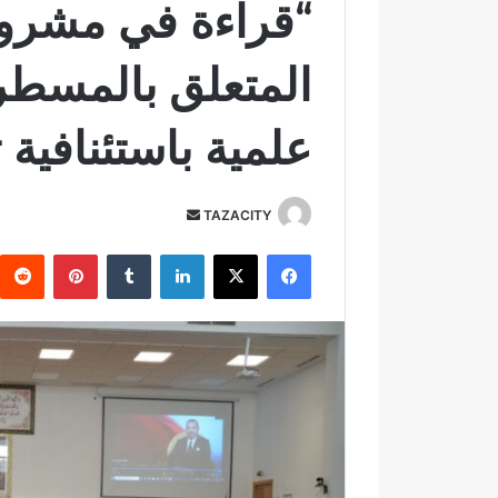
المتعلق بالمسطرة
علمية باستئنافية ت
TAZACITY
أ
ر
فيسبوك
‫X
لينكدإن
‏Tumblr
بينتيريست
س
ل
ب
ر
ي
د
ا
إ
ل