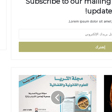
Subscribe to our mailing 
updates
Lorem ipsum dolor sit amet,
"
ا
ل
ث
ر
ي
ا