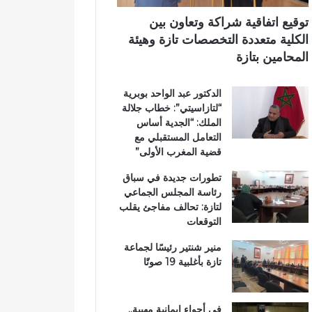
ر
ي
ي
ي
م
توقيع اتفاقية شراكة وتعاون بين
ق
ي
الكلية متعددة التخصصات تازة وهيئة
ب
ب
المحامين بتازة
ج
ت
م
ا
الدكتور عبد الواحد بوبرية
ا
ز
“لتازاسيتي”: خطاب جلالة
ع
ة
الملك: “الجدية أساس
ة
التعامل المستقبلي مع
ب
قضية المغرب الأولى”
ن
ي
تطورات جديدة في سباق
ل
رئاسة المجلس الجماعي
ن
لتازة: تحالف مفاجئ يقلب
ت
التوقعات
منير شنتير رئيسًا لجماعة
تازة بأغلبية 19 صوتًا
في أجواء إيمانية مهيبة..