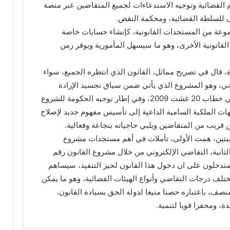
د
كام القضائية وتوجيه الاستدعاءات لجميع المتقاضين عبر منصة
ا
ى للسلطة القضائية، ومحكمة النقض.
ئ
وعة من المستجدات القانونية، كإنشاء حسابات خاصة
ر
لقانونية الأخرى، وهو ما سيسهل المأمورية ويوفر زمن
ة
ت
ا
، قال في تصريح مماثل، القانون الذي انتظره الجميع، سواء
ز
وني، وهو المشروع الذي يأتي ضمن سياق تجسيد الإرادة
ة
الملكية التي عبر عنها الملك محمد السادس في خطاب 20 غشت 2009، وفي إطار توجيه الحكومة للشروع
م
هات الملكية السامية الداعية إلى تأسيس مفهوم جديد لإصلاح
ر
ش
قريب من المتقاضين ويلبي حاجياته بنجاعة وفعالية.
ح
لميتين، همت الأولى، تأملات في أهم مستجدات مشروع
اً
 المدنية. والثانية، التقاضي الإلكتروني من خلال مشروع القانون رقم
ل
 المتدخلون على ان دخول هذا القانون لحيز التنفيذ، سيساهم
ح
ز
لف درجات التقاضي وأنواع الهيئات القضائية، وهو ما يمكن
ب
صف، باعتباره حصنا منيعا لدولة الحق بسيادة القانون،
ا
دة، ومحفزا قويا لتنمية.
ل
ن
ه