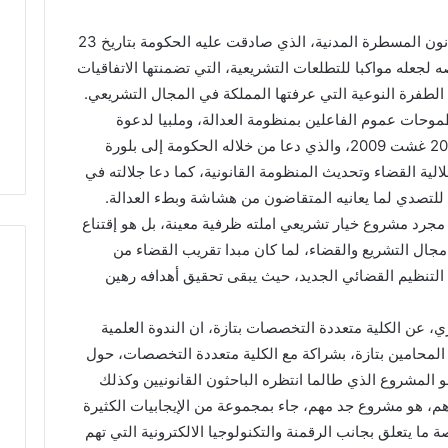
ق
ا
مضيفا، ان من بين الأهداف الكبرى لمشروع قانون المسطرة المدنية، الذي صادقت عليه الحكومة بتاريخ 23
ل
صوصه لجعله مواكبا للتطلعات التشريعية، التي تضمنتها الاتفاقيات
ا
لطفرة النوعية التي عرفتها المملكة في المجال التشريعي.
ن
القانون 23.02 يستجيب لطموحات عموم الفاعلين بمنظومة العدالة، وملبيا لدعوة
ت
خ
صاحب الجلالة الملك محمد السادس، بخطاب 20 غشت 2009، والذي دعا من خلاله الحكومة إلى بلورة
ا
ة القضاء وتحديث المنظومة القانونية، كما دعا جلالته في
ب
للتصدي لما يعانيه المتقاضون من هشاشة وبطء العدالة.
ا
جرد مشروع خيار تشريعي املته ظرفية معينة، بل هو إقتناع
ت
ا
جال التشريع والقضاء، لما كان مبدا تقريب القضاء من
ل
 التنظيم القضائي الجديد، حيث يبقى تحقيق أهدافه رهين
ت
ش
، عن الكلية متعددة التخصصات بتازة، ان الندوة العلمية
ر
ي
 المحامين بتازة، بشراكة مع الكلية متعددة التخصصات، حول
ع
دنية، وهو المشروع الذي طالما انتظره الباحثون القانونيين وكذلك
ي
م، هو مشروع جد مهم، جاء بمجموعة من الإيجابيات الكثيرة
ة
 ما يتعلق بجانب الرقمنة والتكنولوجيا الالكترونية التي تهم
ب