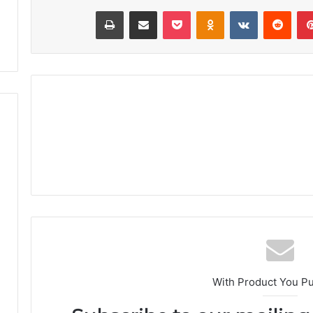
بينتيريست
‏Reddit
‏VKontakte
Odnoklassniki
‫Pocket
مشاركة عبر البريد
طباعة
ض
ة
With Product You P