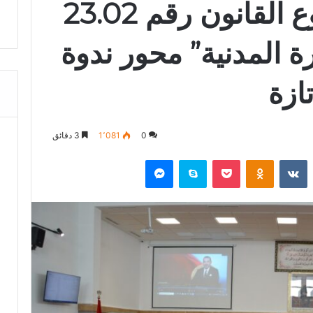
“قراءة في مشروع القانون رقم 23.02
 المدنية” محور ندوة
ازة
0
1٬081
3 دقائق
‏Reddit
‏VKontakte
Odnoklassniki
‫Pocket
سكايب
ماسنجر