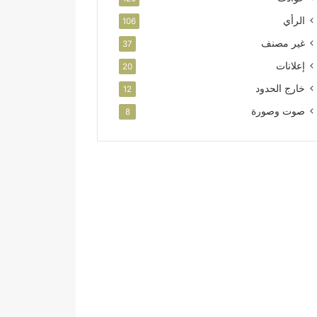
الرأي
106
غير مصنف
37
إعلانات
20
خارج الحدود
12
صوت وصورة
8