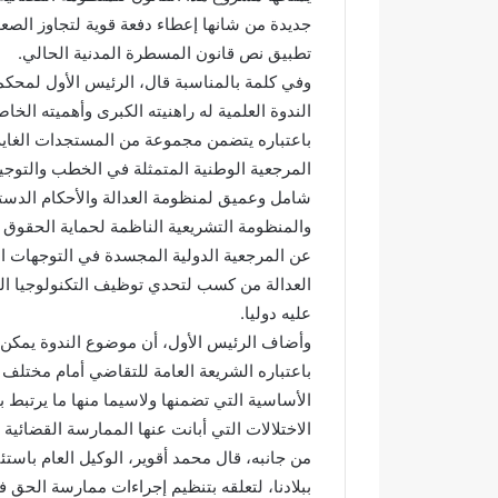
جديدة من شانها إعطاء دفعة قوية لتجاوز الصعو
د
أ
ي
ج
تطبيق نص قانون المسطرة المدنية الحالي.
ا
و
وفي كلمة بالمناسبة قال، الرئيس الأول لمحك
ج
ا
الندوة العلمية له راهنيته الكبرى وأهميته الخ
ع
ء
وادي اجعونة بتازة… شريان مائي
في أجواء إيما
باعتباره يتضمن مجموعة من المستجدات الغاية م
و
إ
يتحول إلى بؤرة للتلوث ويبدد حلم
بخمسة من ح
ن
ي
المرجعية الوطنية المتمثلة في الخطب والتوجي
متنزه بيئي
بدار القرآن 
ة
م
شامل وعميق لمنظومة العدالة والأحكام الدستو
ب
ا
والمنظومة التشريعية الناظمة لحماية الحقوق و
ت
ن
عن المرجعية الدولية المجسدة في التوجهات الت
ا
ي
ز
ة
العدالة من كسب لتحدي توظيف التكنولوجيا ال
ة
م
عليه دوليا.
…
ه
وأضاف الرئيس الأول، أن موضوع الندوة يمكن
ش
ي
باعتباره الشريعة العامة للتقاضي أمام مختل
ر
ب
ي
ة
الأساسية التي تضمنها ولاسيما منها ما يرتبط با
ا
.
الاختلالات التي أبانت عنها الممارسة القضائية
ن
.
من جانبه، قال محمد أقوير، الوكيل العام باستئن
م
ا
ا
ل