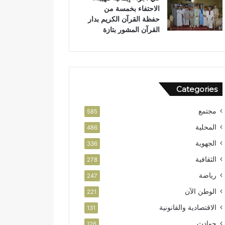
الاحتفاء بخمسة من
حفظة القرآن الكريم بدار
القرآن المشور بتازة
Categories
مجتمع
585
المحلية
486
الجهوية
336
الثقافية
278
رياضة
247
الوطن الآن
221
الاقتصادية والقانونية
131
حوادث
126