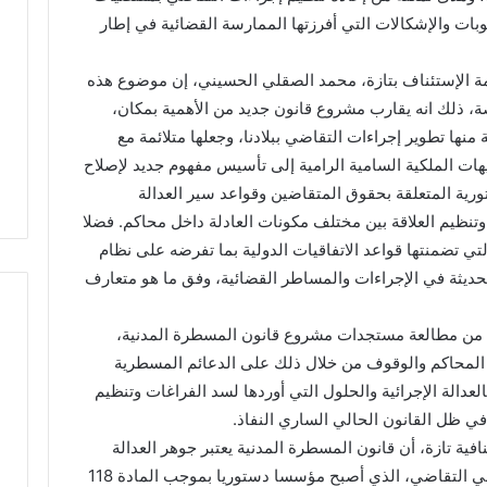
بات والإشكالات التي أفرزتها الممارسة القضائية في إطار
م
ي
اً
مة الإستئناف بتازة، محمد الصقلي الحسيني، إن موضوع هذه
.
اصة، ذلك انه يقارب مشروع قانون جديد من الأهمية بمكان،
.
نية مهيبة.. الاحتفاء
رسمياً.. عمر البالي يدخل سباق
نها تطوير إجراءات التقاضي ببلادنا، وجعلها متلائمة مع
ع
فظة القرآن الكريم
الانتخابات التشريعية بدائرة تازة
م
هات الملكية السامية الرامية إلى تأسيس مفهوم جديد لإصلاح
المشور بتازة
مرشحاً لحزب النهضة
ر
رية المتعلقة بحقوق المتقاضين وقواعد سير العدالة
ا
تنظيم العلاقة بين مختلف مكونات العادلة داخل محاكم. فضلا
ل
ي تضمنتها قواعد الاتفاقيات الدولية بما تفرضه على نظام
ب
ا
حديثة في الإجراءات والمساطر القضائية، وفق ما هو متعارف
ل
ي
 من مطالعة مستجدات مشروع قانون المسطرة المدنية،
ي
ف المحاكم والوقوف من خلال ذلك على الدعائم المسطرية
د
خ
لعدالة الإجرائية والحلول التي أوردها لسد الفراغات وتنظيم
ل
 في ظل القانون الحالي الساري النفاذ.
س
افية تازة، أن قانون المسطرة المدنية يعتبر جوهر العدالة
ب
ببلادنا، لتعلقه بتنظيم إجراءات ممارسة الحق في التقاضي، الذي أصبح مؤسسا دستوريا بموجب المادة 118
ا