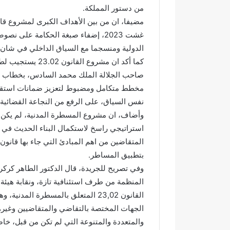
ئ
ا
من دستور المملكة.
ي
ح
ي
ت
غشت 2023، إضفاء صبغة الحكامة على ن
ت
ف
الدولية ومنسجما مع السياق الداخلي في شان ا
ح
ا
كما أكد ان مشروع 
و
ء
ل
ب
إ
خ
مخطط متكامل ومضبوط لتعزيز ضمانات استقلالي
ل
م
نفس السياق، على الرفع من النجاعة القضائية 
ى
س
وأضاف، ان مشروع المسطرة المدنية، لم يكن م
ب
ة
ؤ
م
استراتيجي راسخ لاستكمال البناء الحديث في م
ر
ن
المتقاضين من اهم المبادئ التي جاء بها قانون
ة
ح
بتطبيق المساطر.
ل
ف
وفي تصريح للجريدة، قال الدكتور الطاهر كركري
ل
ظ
ت
ة
المنظمة من طرف استئنافية تازة، ونقابة هيئة
ل
ا
القانون 23,02 المتعلق بالمسطرة الم
و
ل
الجهات المختصة بالتقاضي والمتقاضيين وغيره
ث
ق
والمتعددة والمتنوعة التي لم تكن من قبل، خاصة
و
ر