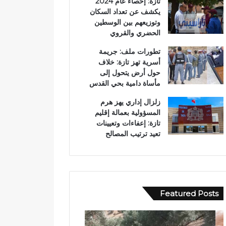
تازة: إحصاء عام 2024
يكشف عن تعداد السكان
وتوزيعهم بين الوسطين
الحضري والقروي
تطورات ملف: جريمة
أسرية تهز تازة: خلاف
حول أرض يتحول إلى
مأساة دامية بحي القدس
زلزال إداري يهز هرم
المسؤولية بعمالة إقليم
تازة: إعفاءات وتعيينات
تعيد ترتيب المصالح
Featured Posts
ح
ب
ا
و