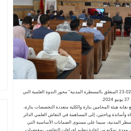
شكل موضوع “قراءة في مشروع القانون رقم 23.02 المتعلق بالمسطرة المدنية” محور الندوة العلمية التي
نقابة هيئة المحامين بتازة والكلية متعددة التخصصات بتازة،
وأساتذة وباحثين، إلى المساهمة في النقاش العلمي الدائر
 رقم 23.02 المتعلق بالمسطر المدنية، سيما على مستوى الضمانات الأساسية التي
ر
ة، ومدى تمكنه من إعادة تنظيم إجراءات التقاضي بمقتضيات
س