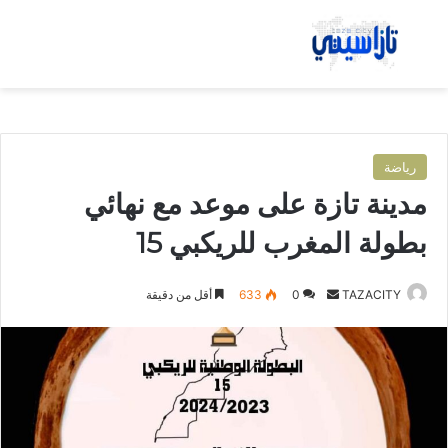
بحث عن
الق
رياضة
مدينة تازة على موعد مع نهائي
بطولة المغرب للريكبي 15
TAZACITY
أ
0
633
أقل من دقيقة
ر
س
ل
ب
ر
ي