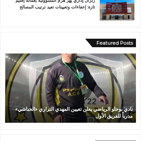
زلزال إداري يهز هرم المسؤولية بعمالة إقليم
تازة: إعفاءات وتعيينات تعيد ترتيب المصالح
Featured Posts
ح
ز
ب
ا
ل
ت
ق
ن المهدي التراري «الحباشي»
حزب التقدم والاشتراكية بتازة يجدد
د
ويثمن قرارات القيادة الوطنية
م
و
ا
ل