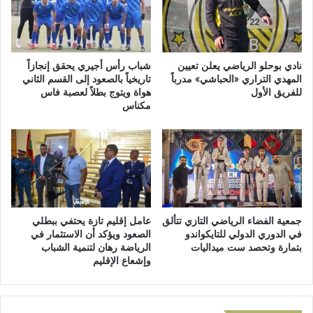
ل
و
م
ن
ن
ر
ش
ق
و
م
نادي بوحلو الرياضي يعلن تعيين
شباب رأس أجيري يحقق إنجازاً
د
2
المهدي التراري «الحباشي» مدرباً
تاريخياً بالصعود إلى القسم الثاني
ل
للفريق الأول
هواة ويتوج بطلاً لعصبة فاس
3
مكناس
ل
.
ح
0
ر
2
ك
ا
ة
ل
ا
م
ل
ت
ت
ع
جمعية الفضاء الرياضي التازي تتألق
عامل إقليم تازة يحتفي ببطلي
ص
ل
في الدوري الدولي للتايكواندو
الصعود ويؤكد أن الاستثمار في
ح
ق
بتمارة وتحصد ست ميداليات
الرياضة رهان لتنمية الشباب
ي
ب
وإشعاع الإقليم
ح
ا
ي
ل
ة
م
ب
س