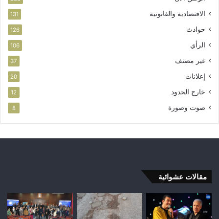
الاقتصادية والقانونية
131
حوادث
126
الرأي
106
غير مصنف
37
إعلانات
20
خارج الحدود
12
صوت وصورة
8
مقالات عشوائية