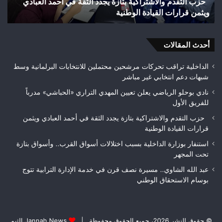
كية بتازة يجدد الثقة في أحمد العبادي
استنفار بوزارة الداخلية 
بتازة
 الوطنية
بتازة تحت المجهر
تحت
المجهر
أحدث المقالات
الداخلية تراقب تحركات مرشحين محتملين للانتخابات البرلمانية وسط
شبهات دعم انتخابي غير مباشر
نادي بوحلو الرياضي يعلن تعيين المهدي التراري «الحباشي» مدرباً
للفريق الأول
حزب التقدم والاشتراكية بتازة يجدد الثقة في أحمد العبادي ويثمن
قرارات القيادة الوطنية
استنفار بوزارة الداخلية بسبب اختلالات أسواق القرب.. وأسواق بتازة
تحت المجهر
عبد الله الشاوي.. مسيرة نصف قرن في خدمة الإدارة الترابية تتوج
بوسام الاستحقاق الوطني
© حقوق النشر 2026، جميع الحقوق محفوظة |
Jannah News الثيم