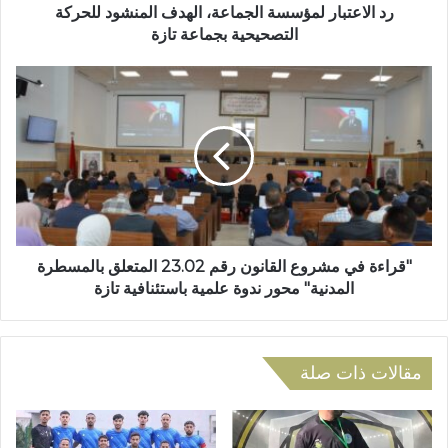
و
ر
رد الاعتبار لمؤسسة الجماعة، الهدف المنشود للحركة
ن
ل
التصحيحية بجماعة تازة
ي
م
ؤ
"
س
ق
س
ر
ة
ا
ا
ء
ل
ة
ج
ف
م
ي
ا
م
ع
ش
"قراءة في مشروع القانون رقم 23.02 المتعلق بالمسطرة
ة
ر
المدنية" محور ندوة علمية باستئنافية تازة
،
و
ا
ع
ل
ا
ه
ل
مقالات ذات صلة
د
ق
ف
ا
ا
ن