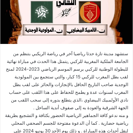
د
ا
إ
ل
ك
ت
ر
ستشهد مدينة تازة حدثا رياضيا آخر في رياضة الريكبي بتنظم من
و
الجامعة الملكية المغربية للركبي ,يتمثل هذا الحدث في مباراة نهائية
ن
للبطولة الوطنية للركبي برسم الموسم الرياضي 2023-2024 لمنح
ي
ا
لقب بطل المغرب للركبي 15 كبار، والتي ستجمع بين المولودية
الوجدية صاحب التاريخ الحافل بالإنجازات والحائز على لقب بطل
المغرب لسنوات عدة و يطمح للحفاظ على هذا اللقب على حساب
نادي الأولمبيك البيضاوي ،الذي يتطلع بدوره إلى سحب اللقب من
الجهة الشرقية والعودة به إلى صفوف أندية الساحل .
و منه ندعو كافة الجماهير الرياضية الحضور بكثافة و التشجيع بطريقة
رياضية حضارية . كما أن الدعوة مفتوحة للجسم الصحفي المحلي
لنقل أحداث هذه المباراة . و ذلك يوم الأحد 30 يونيو 2024 على