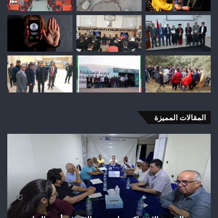
المقالات المميزة
استنفار
بوزارة
الداخلية
بسبب
اختلالات
أسواق
القرب..
وأسواق