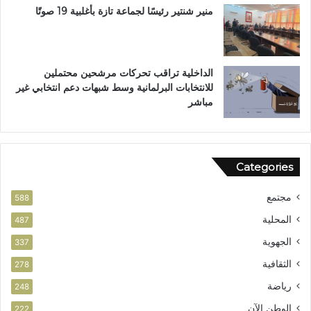
ر
منير شنتير رئيسًا لجماعة تازة بأغلبية 19 صوتًا
ا
ت
ا
ل
الداخلية تراقب تحركات مرشحين محتملين
ق
للانتخابات البرلمانية وسط شبهات دعم انتخابي غير
ي
مباشر
ا
د
ة
ا
Categories
ل
و
مجتمع
ط
588
ن
المحلية
487
ي
الجهوية
ة
337
الثقافية
278
رياضة
248
الوطن الآن
222