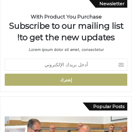
ا
Newsletter
ش
ت
With Product You Purchase
ر
Subscribe to our mailing list
ا
ك
to get the new updates!
ي
ة
Lorem ipsum dolor sit amet, consectetur.
ب
ت
أ
ا
د
ز
خ
ة
ل
ي
ب
ج
ر
د
ي
د
د
Popular Posts
ا
ك
ل
ا
ث
ل
ق
إ
ة