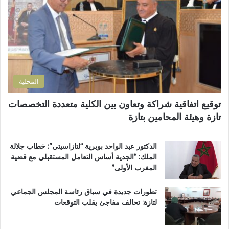
ل
ف
ك
ي
ت
أ
ر
ح
و
م
ن
د
ي
ا
المحلية
ل
ع
توقيع اتفاقية شراكة وتعاون بين الكلية متعددة التخصصات
ب
تازة وهيئة المحامين بتازة
ا
د
ي
الدكتور عبد الواحد بوبرية “لتازاسيتي”: خطاب جلالة
و
الملك: “الجدية أساس التعامل المستقبلي مع قضية
ي
المغرب الأولى”
ث
م
تطورات جديدة في سباق رئاسة المجلس الجماعي
ن
لتازة: تحالف مفاجئ يقلب التوقعات
ق
ر
ا