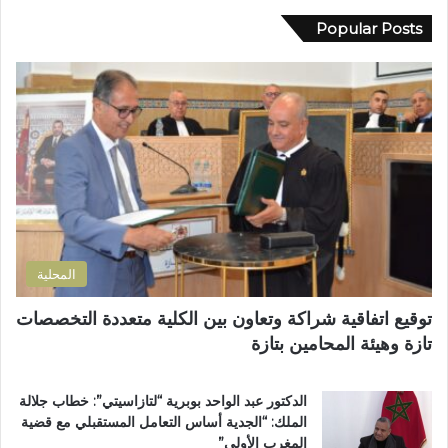
ي
ل
س
د
Popular Posts
إ
ل
ك
ل
ط
ا
ى
ة
ل
ب
ف
إ
ؤ
ي
ل
ر
م
ك
ة
ل
ت
ل
ف
ر
ل
ا
و
ت
ن
ن
ل
ه
ي
و
ي
المحلية
ث
ا
و
ر
توقيع اتفاقية شراكة وتعاون بين الكلية متعددة التخصصات
ي
ع
تازة وهيئة المحامين بتازة
ب
م
د
ا
د
ر
الدكتور عبد الواحد بوبرية “لتازاسيتي”: خطاب جلالة
ح
ت
الملك: “الجدية أساس التعامل المستقبلي مع قضية
ل
ي
المغرب الأولى”