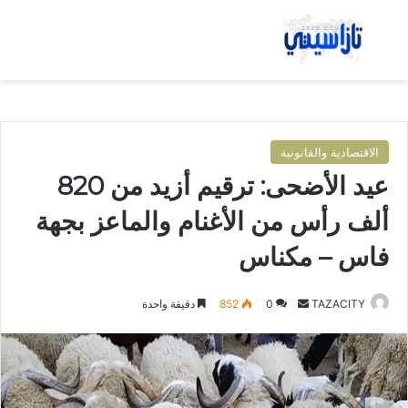
بحث عن
الق
الاقتصادية والقانونية
عيد الأضحى: ترقيم أزيد من 820
ألف رأس من الأغنام والماعز بجهة
فاس – مكناس
TAZACITY
أ
0
852
دقيقة واحدة
ر
س
ل
ب