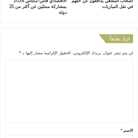
أصحاب المقاهي يدافعون عن حقهم
الاقتصادي فاس-مكناس 2026
ن
ا
في نقل المباريات
بمشاركة ممثلين عن أكثر من 25
ا
ل
دولة
ل
ر
ا
ض
ح
ع
ت
ب
اترك تعليقاً
ل
2
ا
1
لن يتم نشر عنوان بريدك الإلكتروني.
الحقول الإلزامية مشار إليها بـ
*
ل
س
+
ن
ا
ص
ة
ل
و
.
ر
.
ت
.
ع
ل
ي
ق
*
الاسم
*