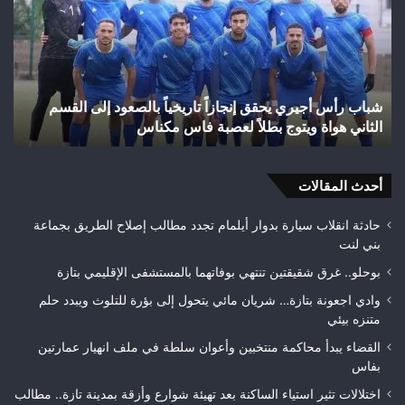
يحقق
غاب
إنجازاً
“ال
تاريخياً
بإق
بالصعود
تاز
إلى
بعد
شباب رأس أجيري يحقق إنجازاً تاريخياً بالصعود إلى القسم
القسم
احت
الثاني هواة ويتوج بطلاً لعصبة فاس مكناس
ه
الثاني
24
هواة
هكتا
ويتوج
من
بطلاً
أحدث المقالات
الغ
لعصبة
الغ
فاس
حادثة انقلاب سيارة بدوار أيلمام تجدد مطالب إصلاح الطريق بجماعة
مكناس
بني لنت
بوحلو.. غرق شقيقتين تنتهي بوفاتهما بالمستشفى الإقليمي بتازة
وادي اجعونة بتازة… شريان مائي يتحول إلى بؤرة للتلوث ويبدد حلم
متنزه بيئي
القضاء يبدأ محاكمة منتخبين وأعوان سلطة في ملف انهيار عمارتين
بفاس
اختلالات تثير استياء الساكنة بعد تهيئة شوارع وأزقة بمدينة تازة.. مطالب