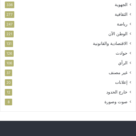
الجهوية
336
الثقافية
277
رياضة
247
الوطن الآن
221
الاقتصادية والقانونية
131
حوادث
126
الرأي
106
غير مصنف
37
إعلانات
20
خارج الحدود
12
صوت وصورة
8