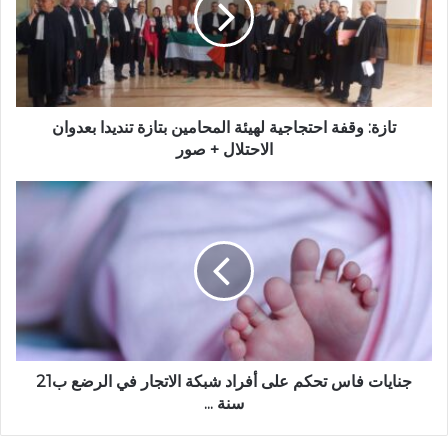
إ
:
ل
و
ك
ق
ت
ف
ر
ة
و
ا
تازة: وقفة احتجاجية لهيئة المحامين بتازة تنديدا بعدوان
ن
ح
الاحتلال + صور
ي
ت
ج
ج
ا
ن
ج
ا
ي
ي
ة
ا
ل
ت
ه
ف
ي
ا
ئ
س
ة
ت
جنايات فاس تحكم على أفراد شبكة الاتجار في الرضع ب21
ا
ح
سنة ...
ل
ك
م
م