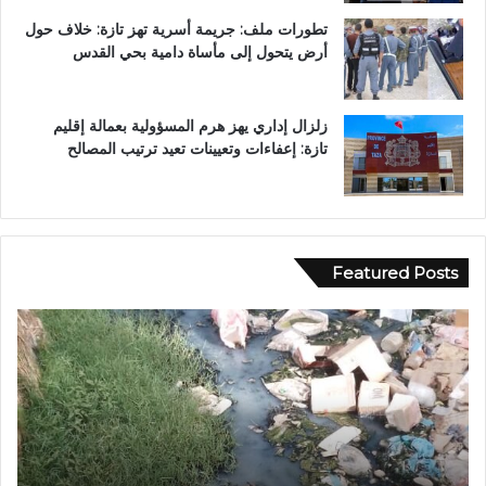
تطورات ملف: جريمة أسرية تهز تازة: خلاف حول
أرض يتحول إلى مأساة دامية بحي القدس
زلزال إداري يهز هرم المسؤولية بعمالة إقليم
تازة: إعفاءات وتعيينات تعيد ترتيب المصالح
Featured Posts
و
ا
ا
ل
د
ق
ي
ض
ا
ا
ج
ء
ع
ي
و
ب