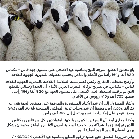
ر
ي
د
ا
إ
ل
ك
ت
ر
و
بلغ مجموع القطيع الموجه للذبح بمناسبة عيد الأضحى على مستوى جهة فاس – مكناس
820 ألفا و164 رأسا من الأغنام والماعز، بحسب معطيات للمديرية الجهوية للفلاحة.
ن
وأوضح مصطفى المغاري رئيس قسم تنمية السلاسل الفلاحية بالمديرية الجهوية للفلاحة
ي
لفاس – مكناس، في تصريح لوكالة المغرب العربي للأنباء، أن العدد الإجمالي للقطيع
ا
الذي تم ترقيمه استعدادا لعيد الأضحى على مستوى الجهة بلغ 820 ألفا و164 رأسا،
ضمنها 783 ألف و410 رؤوس من الأغنام.
وأشار المسؤول إلى أن عدد الأغنام المستوردة والمرقمة على مستوى الجهة يقدر ب
23 ألفا و533 رأس، مضيفا أن عدد وحدات تربية المواشي المسجلة بلغ 30 ألف و943
وحدة، تتوفر على إمكانيات للتسمين تصل إلى 892 ألف رأس.
وأكد المغاري أيضا أن السوقين الكبيرين بالجهة المتواجدين بكل من فاس ومكناس
اللذين تم إنشاؤهما بشراكة مع الجمعية الوطنية لمربي الأغنام والماعز مفتوحان بشكل
يومي لضمان السير الجيد لعملية البيع.
وفي تقريرها المتعلق بتتبع عملية ترقيم القطيع بمناسبة عيد الأضحى 1445/2024،