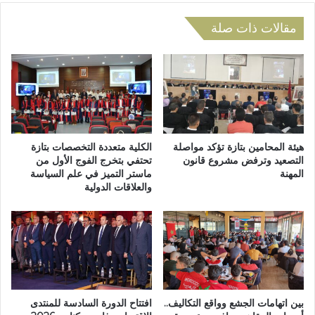
ح
ع
ا
ل
مقالات ذات صلة
م
ى
ي
أ
ن
ف
ب
ر
ت
ا
ا
د
ز
ش
ة
ب
هيئة المحامين بتازة تؤكد مواصلة
الكلية متعددة التخصصات بتازة
ت
ك
التصعيد وترفض مشروع قانون
تحتفي بتخرج الفوج الأول من
ن
المهنة
ماستر التميز في علم السياسة
ة
والعلاقات الدولية
د
ا
ي
ل
د
ا
ا
ت
ب
ج
ع
ا
د
ر
و
ف
بين اتهامات الجشع وواقع التكاليف..
افتتاح الدورة السادسة للمنتدى
ا
ي