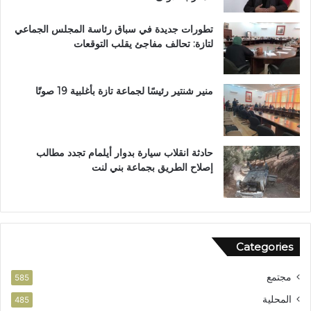
م
ن
م
ب
تطورات جديدة في سباق رئاسة المجلس الجماعي
ت
ف
لتازة: تحالف مفاجئ يقلب التوقعات
ن
ا
ز
س
ه
ب
منير شنتير رئيسًا لجماعة تازة بأغلبية 19 صوتًا
ي
ئ
ي
حادثة انقلاب سيارة بدوار أيلمام تجدد مطالب
إصلاح الطريق بجماعة بني لنت
Categories
مجتمع
585
المحلية
485