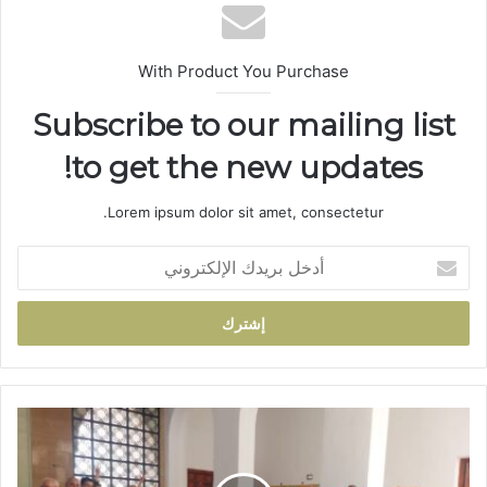
ب
With Product You Purchase
Subscribe to our mailing list
to get the new updates!
Lorem ipsum dolor sit amet, consectetur.
أ
د
خ
ل
ب
ر
ي
د
ت
ك
ا
ا
ز
ل
ة