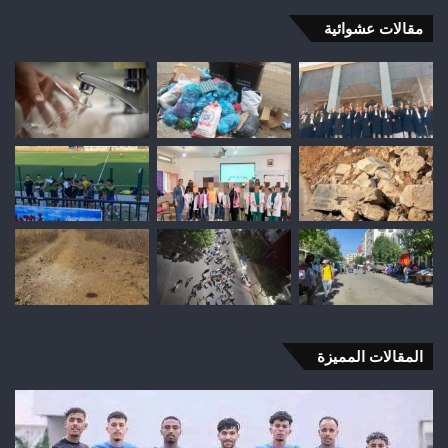
مقالات عشوائية
المقالات المميزة
شباب
الس
رأس
عل
أجيري
حر