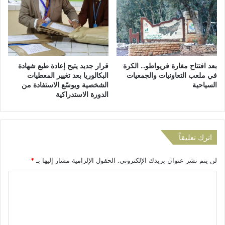
ل
أ
س
ح
ل
ز
ا
ا
م
ب
ا
بعد افتتاح مغارة فريواطو… الكرة
قرار جديد يتيح إعادة طبع شهادة
ل
في ملعب التعاونيات والجمعيات
البكالوريا بعد تغيير المعطيات
م
السياحية
الشخصية ويوسّع الاستفادة من
غ
الدورة الاستدراكية
ر
ب
ي
ة
اترك تعليقاً
لن يتم نشر عنوان بريدك الإلكتروني.
الحقول الإلزامية مشار إليها بـ
*
ا
ل
ت
ع