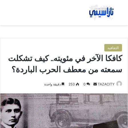
بحث عن
الق
الثقافية
كافكا الآخر في مئويته.. كيف تشكلت
سمعته من معطف الحرب الباردة؟
TAZACITY
أ
0
253
دقيقة واحدة
ر
س
ل
ب
ر
ي