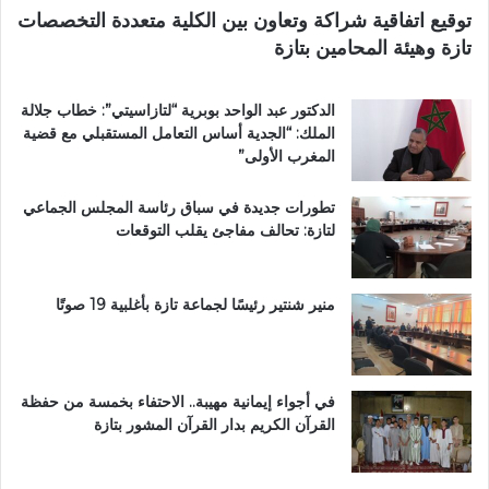
و
توقيع اتفاقية شراكة وتعاون بين الكلية متعددة التخصصات
ي
تازة وهيئة المحامين بتازة
ب
د
د
الدكتور عبد الواحد بوبرية “لتازاسيتي”: خطاب جلالة
ح
الملك: “الجدية أساس التعامل المستقبلي مع قضية
ل
المغرب الأولى”
م
م
تطورات جديدة في سباق رئاسة المجلس الجماعي
ت
لتازة: تحالف مفاجئ يقلب التوقعات
ن
ز
ه
ب
منير شنتير رئيسًا لجماعة تازة بأغلبية 19 صوتًا
ي
ئ
ي
في أجواء إيمانية مهيبة.. الاحتفاء بخمسة من حفظة
القرآن الكريم بدار القرآن المشور بتازة