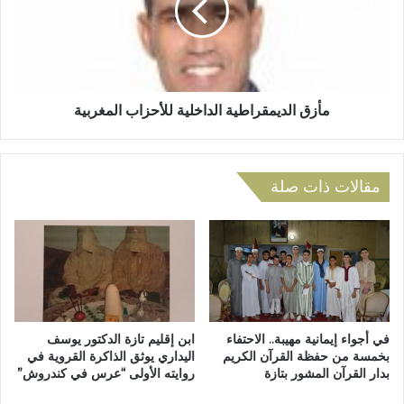
ز
ا
م
ل
ن
د
ا
ي
ل
م
ح
ق
مأزق الديمقراطية الداخلية للأحزاب المغربية
د
ر
ا
ا
ث
ط
ة
مقالات ذات صلة
ي
"
ة
.
ا
.
ل
ر
د
ف
ا
ي
خ
ق
ل
ع
ي
في أجواء إيمانية مهيبة.. الاحتفاء
ابن إقليم تازة الدكتور يوسف
ب
بخمسة من حفظة القرآن الكريم
اليداري يوثق الذاكرة القروية في
ة
بدار القرآن المشور بتازة
روايته الأولى “عرس في كندروش”
د
ل
ا
ل