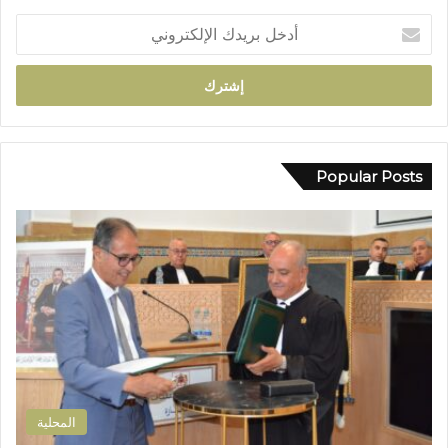
ا
أ
ئ
د
ي
خ
ي
ل
ت
ب
ح
ر
و
ي
ل
د
Popular Posts
إ
ك
ل
ا
ى
ل
ب
إ
ؤ
ل
ر
ك
ة
ت
ل
ر
ل
و
ت
ن
ل
ي
و
المحلية
ث