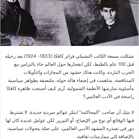
د
ا
إ
ل
ك
ت
ر
تشكلت سمعة الكاتب التشيكي فرانز كافكا (1833- 1924) بعد رحيله
و
قبل 100 عام بالظبط، لكن انفجارها حول العالم جاء بالتزامن مع
ن
الحرب الباردة. وكانت هناك حشود من المجازات والتأويلات
ي
ا
المتناقضة، ساهمت في إضفاء هالة حوله، ملتصقة بظواهر سياسية
مأساوية تمارسها الأنظمة الشمولية. تُرى كيف أصبحت ظاهرة كافكا
راسخة في الأدب العالمي؟
لا شك أن صاحب “المحاكمة” ابتكر عوالم سردية جديدة، لا تشترط
فيها الوقائع أي نوع من الإيضاح، أو التبرير. لكن عوامل عديدة كان لها
دور في تصدره المشهد الأدبي العالمي، على صلة بتحولات سياسية،
بالإضافة إلى ممارسات ثقافية.