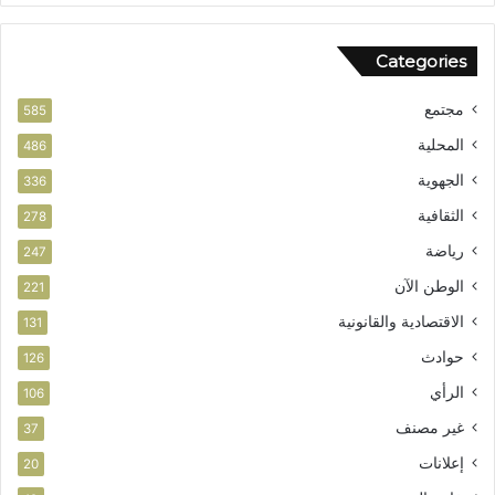
Categories
مجتمع
585
المحلية
486
الجهوية
336
الثقافية
278
رياضة
247
الوطن الآن
221
الاقتصادية والقانونية
131
حوادث
126
الرأي
106
غير مصنف
37
إعلانات
20