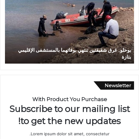
ا
د
ي
ا
ج
ع
و
مستشفى الإقليمي
وادي اجعونة بتازة… شريان مائي يتحول إلى بؤر
ن
حلم متنزه بيئي
ة
ب
ت
ا
ز
Newsletter
ة
…
With Product You Purchase
ش
Subscribe to our mailing list
ر
ي
to get the new updates!
ا
ن
Lorem ipsum dolor sit amet, consectetur.
م