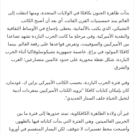
بدأت ظاهرة الجنون بكافكا في الولايات المتحدة، ومنها انتقلت إلى
العالم منذ خمسينيات القرن الفائت. أي بعد أن أصبح الكاتب
التشيكي، الذي يكتب بالألمانية، يحظى بإجماع في الأوساط الثقافية
والنقدية الأميركية. وفي مرحلةِ ما كانت الحرب الباردة تشهد تصاعدا
بين الأميركيين والسوفييت، وتفرض قواعدها على رقعة العالم. بينما
كافكا المولود في براغ، عاصمة جمهورية تشيكوسلوفاكيا أثناء الحرب
الباردة، شكل نقطة محورية على حدود عالمين متصارعين؛ الغرب
والشرق.
وفي فترة الحرب الباردة، بحسب الكاتب الأميركي براين ك. غودمان،
كان بإمكان كتابات كافكا “تزويد الكتاب الأميركيين بمفردات أدبية
لتخيل الحياة خلف الستار الحديدي”.
غير أن ولادة الظاهرة الكافكاوية، تمتد جذورها إلى فترة ما بين
الحربين العالميتين. وهي الفترة التي بدأت كتاباته فيها بالظهور،
وأصبحت محط تفسيرات لا تتوقف. لكن اليسار المنقسم في أوروبا