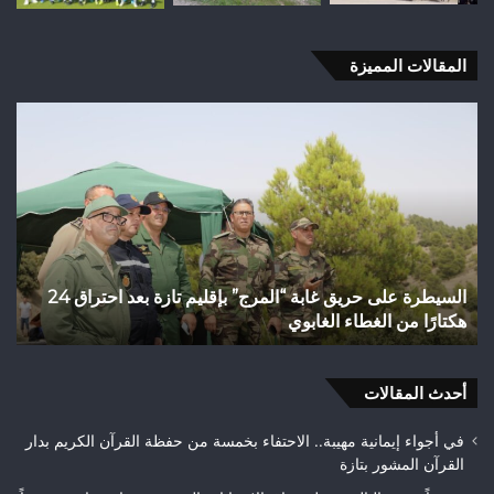
المقالات المميزة
فاطمة
السرار..
من
التراكم
النضالي
إلى
رهان
الترافع
السيطرة على حريق غابة “المرج” بإقليم تازة بعد احتراق 24
فاطمة السرار.. من التراكم النضال
عن
قضايا تازة
قضايا
تازة
أحدث المقالات
في أجواء إيمانية مهيبة.. الاحتفاء بخمسة من حفظة القرآن الكريم بدار
القرآن المشور بتازة