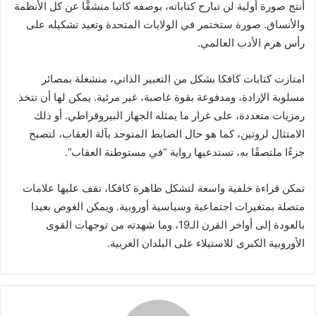
أنتج صورة أولية لن تبارح كتاباته، بوصفه كاتبا منشقًّا عن كل الأنظمة
والأنساق. صورة ستختمر في الولايات المتحدة وتعيد تشكيله على
رأس هرم الأدب العالمي.
امتازت كتابات كافكا بشكل من التعبير الذاتي، منشغلة بمصائر
مسلوبة الإرادة، ومدفوعة بقوة غاصبة، غير مرئية. يمكن لها أن تتخذ
رمزيات متعددة، على غرار ما يمثله الجهاز البيروقراطي. أو ذلك
الامتثال لروتين، كما هو حال الضابط المتوحد بآلة العقاب، لتصبح
جزءًا ملتصقًا به، تستدعيها رواية “في مستوطنة العقاب”.
تمكن قراءة خلفية واسعة لتشكل ظاهرة كافكا، تقف عليها علامات
متصلة بمتغيرات اجتماعية وسياسية أوروبية. ويمكن الغوص بعيدا
بالعودة إلى أواخر القرن الـ19، وما شهدته من توجهات القوى
الأوروبية الكبرى للاستيلاء على البلدان العربية.