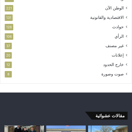
الوطن الآن
221
الاقتصادية والقانونية
131
حوادث
126
الرأي
106
غير مصنف
37
إعلانات
20
خارج الحدود
12
صوت وصورة
8
مقالات عشوائية