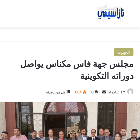
بحث عن
الق
الجهوية
مجلس جهة فاس مكناس يواصل
دوراته التكوينية
TAZACITY
أ
0
664
أقل من دقيقة
ر
س
ل
ب
ر
ي