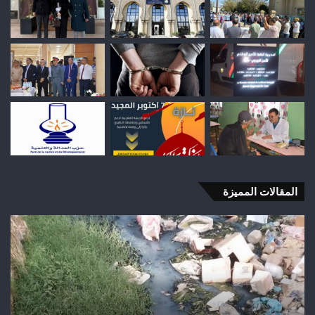
المقالات المميزة
اختلالات
تثير
استياء
الساكنة
بعد
تهيئة
شوارع