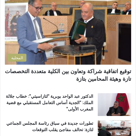
ل
ت
إ
ا
ل
ل
ك
ت
ت
ش
ر
ر
و
ي
ن
ع
ي
ي
المحلية
ة
ب
توقيع اتفاقية شراكة وتعاون بين الكلية متعددة التخصصات
د
تازة وهيئة المحامين بتازة
ا
ئ
ر
الدكتور عبد الواحد بوبرية “لتازاسيتي”: خطاب جلالة
ة
الملك: “الجدية أساس التعامل المستقبلي مع قضية
ت
المغرب الأولى”
ا
ز
تطورات جديدة في سباق رئاسة المجلس الجماعي
ة
لتازة: تحالف مفاجئ يقلب التوقعات
م