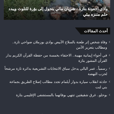
وأزقة
ة بتازة… شريان مائي يتحول إلى بؤرة للتلوث ويبدد
اختلالات تثير اس
بمدينة
بيئي
تازة.. مطالب بم
تازة..
مطالب
بمراقبة
أحدث المقالات
جودة
الأشغال
قبل
وفاة شخص إثر طعنة بالسلاح الأبيض بوادي بوزملان ضواحي تازة..
التسلم
ومطالب بتعزيز الأمن
النهائي
في أجواء إيمانية مهيبة.. الاحتفاء بخمسة من حفظة القرآن الكريم بدار
القرآن المشور بتازة
رسمياً.. عمر البالي يدخل سباق الانتخابات التشريعية بدائرة تازة مرشحاً
لحزب النهضة
حادثة انقلاب سيارة بدوار أيلمام تجدد مطالب إصلاح الطريق بجماعة
بني لنت
بوحلو.. غرق شقيقتين تنتهي بوفاتهما بالمستشفى الإقليمي بتازة