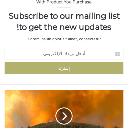
With Product You Purchase
Subscribe to our mailing list
to get the new updates!
Lorem ipsum dolor sit amet, consectetur.
أ
د
خ
ل
ب
ر
ي
د
إ
ك
ق
ا
ل
ل
ي
إ
م
ل
ت