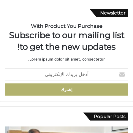
ب
ا
Newsletter
ل
ي
With Product You Purchase
ي
Subscribe to our mailing list
د
خ
to get the new updates!
ل
س
Lorem ipsum dolor sit amet, consectetur.
ب
ا
أ
ق
د
ا
خ
ل
ل
ا
ب
ن
ر
ت
ي
خ
د
Popular Posts
ا
ك
ب
ا
ا