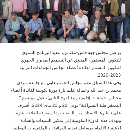
د
ا
إ
ل
ك
ت
ر
يواصل مجلس جهة فاس-مكناس، تنفيذ البرنامج السنوي
و
للتكوين المستمر ، المنبثق عن التصميم المديري الجهوي
ن
للتكوين المستمر لفائدة أعضاء مجالس الجماعات الترابية
ي
ا
2023-2026.
وفي هذا السياق نظم مجلس الجهة بتعاون مع جامعة سيدي
محمد بن عبد الله وعمالة إقليم تازة دورة تكوينية لفائدة أعضاء
مجالس جماعات إقليم تازة (الفوج الثاني)، حول موضوع ”
الديمقراطية التشراكية” يومي 22 و 23 ماي 2024، أشرف
على تأطيرها الاستاذ أمين السعيد ،وذلك بغرفة الفلاحة بتازة .
وتهدف هذه الدورة التكوينية إلى تمكين السيدات والسادة
الاعضاء الالمام بمساطر تقديم العرائض و الملتمسات الوطنية