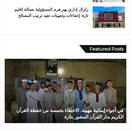
زلزال إداري يهز هرم المسؤولية بعمالة إقليم
تازة: إعفاءات وتعيينات تعيد ترتيب المصالح
Featured Posts
ر
س
م
ي
اً
.
.
ع
ء بخمسة من حفظة القرآن
رسمياً.. عمر البالي يدخل سباق الانتخاب
م
تازة مرشحاً لحزب النهضة
ر
ا
ل