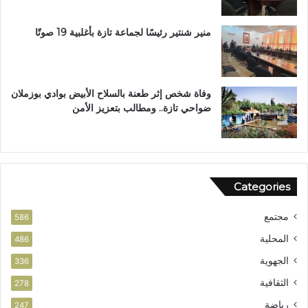
ر
ش
ح
منير شنتير رئيسًا لجماعة تازة بأغلبية 19 صوتًا
اً
ل
ح
ز
وفاة شخص إثر طعنة بالسلاح الأبيض بوادي بوزملان
ب
ضواحي تازة.. ومطالب بتعزيز الأمن
ا
ل
ن
ه
ض
Categories
ة
مجتمع
586
المحلية
486
الجهوية
336
الثقافية
278
رياضة
247