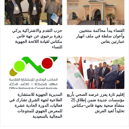
ل
ه
م
و
ه
د
د
م
د
ت
القضاء يبدأ محاكمة منتخبين
حزب التقدم والاشتراكية يزكي
ة
وأعوان سلطة في ملف انهيار
زهرة برحيوي عن جهة فاس
و
عمارتين بفاس
مكناس لقيادة اللائحة الجهوية
ب
ا
للنساء
ا
ص
ل
ل
ح
ة
ر
ل
ا
ا
ئ
خ
ق
م
ا
إقليم تازة يعزز عرضه الصحي بأربع
المديرية الجهوية للاستشارة
د
مؤسسات جديدة ضمن إطلاق 25
الفلاحية لجهة الشرق تشارك في
ا
منشأة صحية بجهة فاس–مكناس
فعاليات الدورة الحادية عشرة
ل
تخليداً لعيد العرش
للمعرض الجهوي للمنتوجات
ن
المجالية بالسعيدية
ي
ر