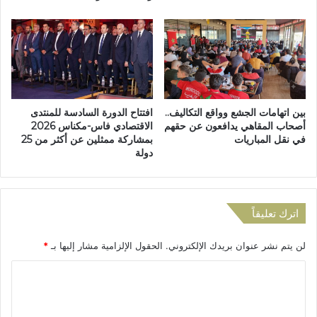
ف
ت
ي
ا
إ
ل
ط
م
ا
و
ر
ا
ا
ط
بين اتهامات الجشع وواقع التكاليف..
افتتاح الدورة السادسة للمنتدى
ل
ن
أصحاب المقاهي يدافعون عن حقهم
الاقتصادي فاس-مكناس 2026
ا
ع
في نقل المباريات
بمشاركة ممثلين عن أكثر من 25
ن
ل
دولة
ف
ى
ت
أ
ا
ب
ح
و
اترك تعليقاً
ع
ا
ل
ب
لن يتم نشر عنوان بريدك الإلكتروني.
الحقول الإلزامية مشار إليها بـ
*
ى
ا
ا
ل
ا
ل
م
ل
م
س
ح
ت
ت