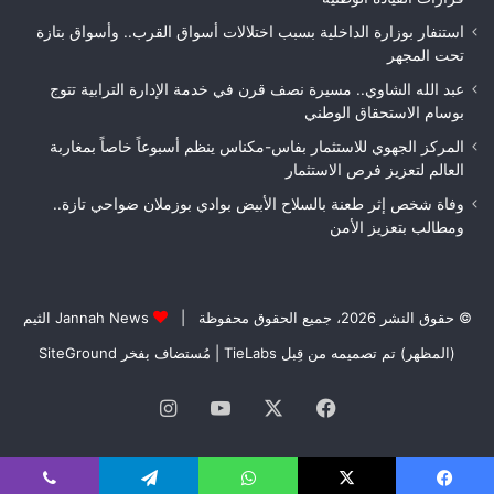
استنفار بوزارة الداخلية بسبب اختلالات أسواق القرب.. وأسواق بتازة
تحت المجهر
عبد الله الشاوي.. مسيرة نصف قرن في خدمة الإدارة الترابية تتوج
بوسام الاستحقاق الوطني
المركز الجهوي للاستثمار بفاس-مكناس ينظم أسبوعاً خاصاً بمغاربة
العالم لتعزيز فرص الاستثمار
وفاة شخص إثر طعنة بالسلاح الأبيض بوادي بوزملان ضواحي تازة..
ومطالب بتعزيز الأمن
© حقوق النشر 2026، جميع الحقوق محفوظة |
Jannah News الثيم
(المظهر) تم تصميمه من قِبل TieLabs
| مُستضاف بفخر
SiteGround
فيسبوك
‫X
‫YouTube
انستقرام