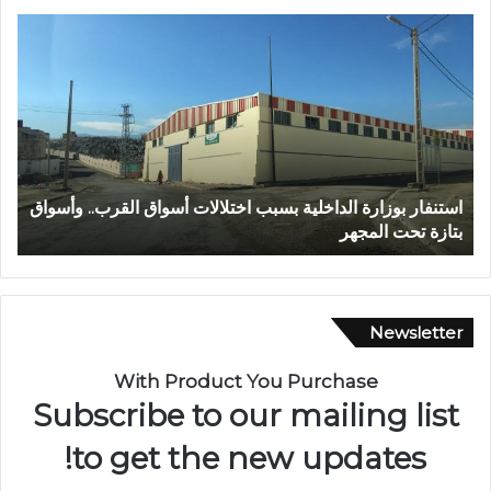
ع
ا
ب
ل
د
م
ا
ر
ل
ك
ل
ز
ه
ا
ا
ل
عبد الله الشاوي.. مسيرة نصف قرن في خدمة الإدارة الترابية
ا
ل
ج
تتوج بوسام الاستحقاق الوطني
ب
ش
ه
ا
و
و
ي
ي
ل
.
ل
Newsletter
.
ا
م
س
With Product You Purchase
س
ت
Subscribe to our mailing list
ي
ث
ر
م
to get the new updates!
ة
ا
ن
ر