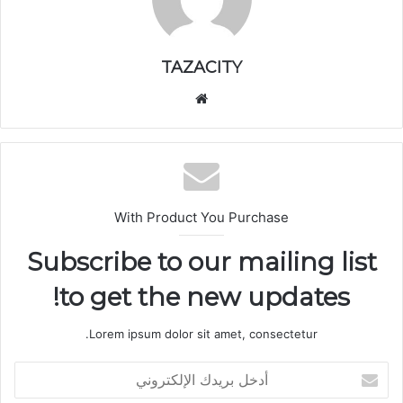
TAZACITY
موق
ع
الوي
ب
With Product You Purchase
Subscribe to our mailing list
to get the new updates!
Lorem ipsum dolor sit amet, consectetur.
أ
د