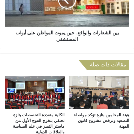
ن
ل
ز
ش
ي
ع
ل
ا
ا
ر
ت
ا
بين الشعارات والواقع.. حين يموت المواطن على أبواب
ا
ت
المستشفى
ل
و
س
ا
ج
ل
ن
و
مقالات ذات صلة
ا
ا
ل
ق
م
ع
ح
.
ل
.
ي
ح
ب
ي
ت
ن
هيئة المحامين بتازة تؤكد مواصلة
الكلية متعددة التخصصات بتازة
ا
ي
التصعيد وترفض مشروع قانون
تحتفي بتخرج الفوج الأول من
ز
المهنة
ماستر التميز في علم السياسة
م
والعلاقات الدولية
ة
و