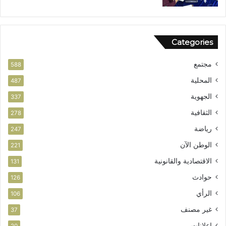
ا
ز
ق
ف
ا
ر
ل
ص
Categories
و
ا
ط
ل
مجتمع
ن
ا
588
ي
س
المحلية
487
ت
الجهوية
ث
337
م
الثقافية
278
ا
ر
رياضة
247
الوطن الآن
221
الاقتصادية والقانونية
131
حوادث
126
الرأي
106
غير مصنف
37
إعلانات
20