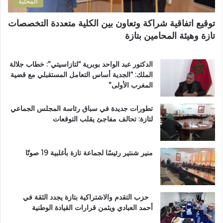
المحلية
ر
ا
ا
ص
توقيع اتفاقية شراكة وتعاون بين الكلية متعددة التخصصات
ب
اً
تازة وهيئة المحامين بتازة
ي
ب
ة
م
ت
غ
الدكتور عبد الواحد بوبرية “لتازاسيتي”: خطاب جلالة
ت
ا
الملك: “الجدية أساس التعامل المستقبلي مع قضية
و
ر
المغرب الأولى”
ج
ب
ب
ة
تطورات جديدة في سباق رئاسة المجلس الجماعي
و
ا
لتازة: تحالف مفاجئ يقلب التوقعات
س
ل
ا
ع
م
ا
ا
ل
منير شنتير رئيسًا لجماعة تازة بأغلبية 19 صوتًا
ل
م
ا
ل
س
ت
ت
ع
حزب التقدم والاشتراكية بتازة يجدد الثقة في
ح
ز
أحمد العبادي ويثمن قرارات القيادة الوطنية
ق
ي