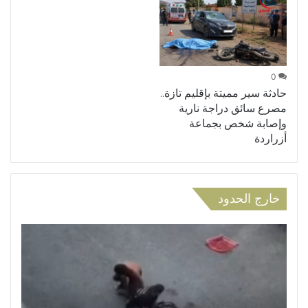
0
حادثة سير مميتة بإقليم تازة..
مصرع سائق دراجة نارية
وإصابة شخص بجماعة
أزراردة
خارج الحدود