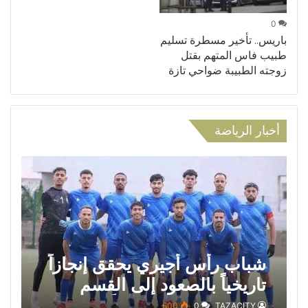
0
باريس.. تأخير مسطرة تسليم
طبيب فاس المتهم بقتل
زوجته الطبيبة ضواحي تازة
أخبار الرياضة
شباب رأس أجيري يحقق إنجازاً
تاريخياً بالصعود إلى القسم
الثاني هواة ويتوج بطلاً لعصبة
600
0
TAZACITY