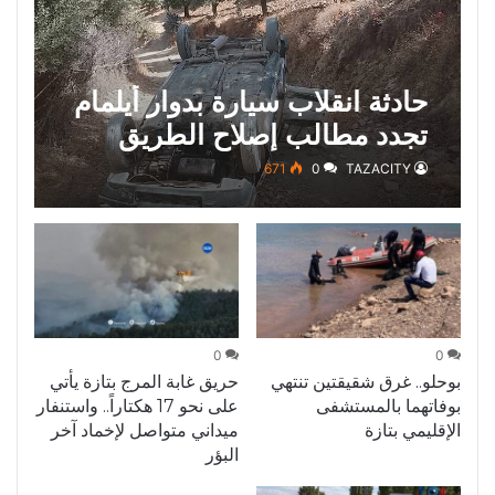
حادثة انقلاب سيارة بدوار أيلمام
تجدد مطالب إصلاح الطريق
بجماعة بني لنت
671
0
TAZACITY
0
0
بوحلو.. غرق شقيقتين تنتهي
حريق غابة المرج بتازة يأتي
بوفاتهما بالمستشفى
على نحو 17 هكتاراً.. واستنفار
الإقليمي بتازة
ميداني متواصل لإخماد آخر
البؤر