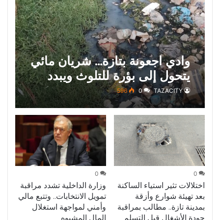
وادي اجعونة بتازة… شريان مائي
يتحول إلى بؤرة للتلوث ويبدد
حلم متنزه بيئي
596
0
TAZACITY
0
0
اختلالات تثير استياء الساكنة
وزارة الداخلية تشدد مراقبة
بعد تهيئة شوارع وأزقة
تمويل الانتخابات.. وتتبع مالي
بمدينة تازة.. مطالب بمراقبة
وأمني لمواجهة استغلال
جودة الأشغال قبل التسلم
المال المشبوه