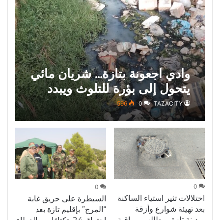
وادي اجعونة بتازة… شريان مائي
يتحول إلى بؤرة للتلوث ويبدد
حلم متنزه بيئي
596
0
TAZACITY
0
0
اختلالات تثير استياء الساكنة
السيطرة على حريق غابة
بعد تهيئة شوارع وأزقة
“المرج” بإقليم تازة بعد
بمدينة تازة.. مطالب بمراقبة