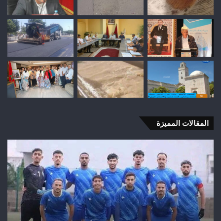
المقالات المميزة
السيطرة
على
حريق
غابة
“المرج”
بإقليم
تازة
بعد