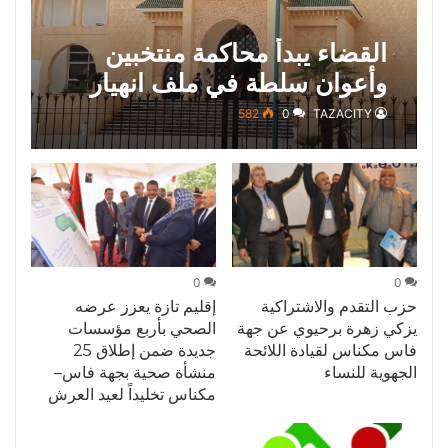
القضاء يبدأ محاكمة منتخبين
وأعوان سلطة في ملف انهيار
عمارتين بفاس
582
0
TAZACITY
0
0
حزب التقدم والاشتراكية
إقليم تازة يعزز عرضه
يزكي زهرة برحيوي عن جهة
الصحي بأربع مؤسسات
فاس مكناس لقيادة اللائحة
جديدة ضمن إطلاق 25
الجهوية للنساء
منشأة صحية بجهة فاس–
مكناس تخليداً لعيد العرش