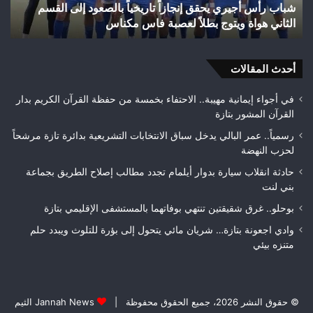
قسم
السيطرة على حريق غابة “المرج” بإقليم تازة 
احتراق
هكتارًا من الغطاء الغابوي
24
هكتارًا
من
الغطاء
أحدث المقالات
الغابوي
في أجواء إيمانية مهيبة.. الاحتفاء بخمسة من حفظة القرآن الكريم بدار
القرآن المشور بتازة
رسمياً.. عمر البالي يدخل سباق الانتخابات التشريعية بدائرة تازة مرشحاً
لحزب النهضة
حادثة انقلاب سيارة بدوار أيلمام تجدد مطالب إصلاح الطريق بجماعة
بني لنت
بوحلو.. غرق شقيقتين تنتهي بوفاتهما بالمستشفى الإقليمي بتازة
وادي اجعونة بتازة… شريان مائي يتحول إلى بؤرة للتلوث ويبدد حلم
متنزه بيئي
© حقوق النشر 2026، جميع الحقوق محفوظة |
Jannah News الثيم