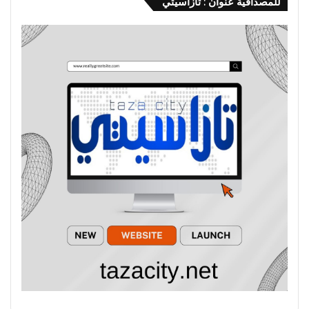
للمصداقية عنوان : تازاسيتي