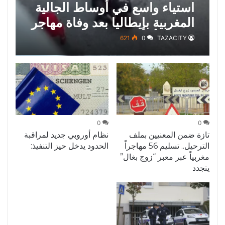
استياء واسع في أوساط الجالية
المغربية بإيطاليا بعد وفاة مهاجر
مغربي أثناء توقيفه من قبل
621
0
TAZACITY
الشرطة
0
0
تازة ضمن المعنيين بملف
نظام أوروبي جديد لمراقبة
الترحيل.. تسليم 56 مهاجراً
الحدود يدخل حيز التنفيذ:
مغربياً عبر معبر “زوج بغال”
يتجدد