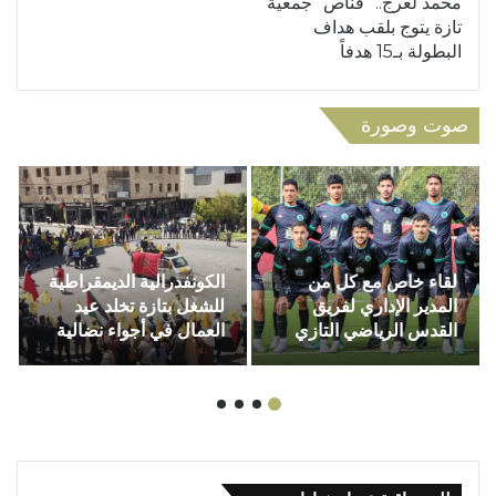
محمد لعرج.. “قناص” جمعية
تازة يتوج بلقب هداف
البطولة بـ15 هدفاً
صوت وصورة
لقاء خاص مع كل من
الكونفدرالية الديمقراطية
المدير الإداري لفريق
للشغل بتازة تخلد عيد
القدس الرياضي التازي
العمال في أجواء نضالية
عبد الواحد المسقي،
متميزة
وعميد الفريق أسامة
الرحالي،