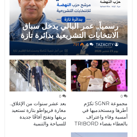
رسمياً.. عمر البالي يدخل سباق
الانتخابات التشريعية بدائرة تازة
مرشحاً لحزب النهضة
791
0
TAZACITY
0
0
مجموعة SGNR تكرّم
بعد عشر سنوات من الإغلاق..
أطرها ومستخدميها في
مغارة فريواطو بتازة تستعيد
أمسية وفاء واعتراف
بريقها وتفتح آفاقًا جديدة
بالعطاء بفضاء TRIBORD
للسياحة والتنمية