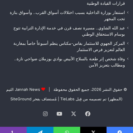
قرارات القيادة الوطنية
استنفار بوزارة الداخلية بسبب اختلالات أسواق القرب.. وأسواق بتازة
تحت المجهر
عبد الله الشاوي.. مسيرة نصف قرن في خدمة الإدارة الترابية تتوج
بوسام الاستحقاق الوطني
المركز الجهوي للاستثمار بفاس-مكناس ينظم أسبوعاً خاصاً بمغاربة
العالم لتعزيز فرص الاستثمار
وفاة شخص إثر طعنة بالسلاح الأبيض بوادي بوزملان ضواحي تازة..
ومطالب بتعزيز الأمن
© حقوق النشر 2026، جميع الحقوق محفوظة |
Jannah News الثيم
(المظهر) تم تصميمه من قِبل TieLabs
| مُستضاف بفخر
SiteGround
فيسبوك
‫X
‫YouTube
انستقرام