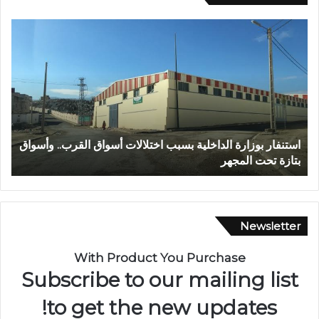
ع
ا
ب
ل
د
م
ا
ر
ل
ك
ل
ز
ه
ا
ا
ل
عبد الله الشاوي.. مسيرة نصف قرن في خدمة الإدارة الترابية
ا
ل
ج
تتوج بوسام الاستحقاق الوطني
ب
ش
ه
ا
و
و
ي
ي
ل
.
ل
Newsletter
.
ا
م
س
With Product You Purchase
س
ت
Subscribe to our mailing list
ي
ث
ر
م
to get the new updates!
ة
ا