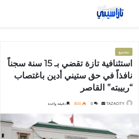
بحث عن
الق
مجتمع
استئنافية تازة تقضي بـ 15 سنة سجناً
نافذاً في حق ستيني أدين باغتصاب
“ربيبته” القاصر
TAZACITY
أ
0
800
دقيقة واحدة
ر
س
ل
ب