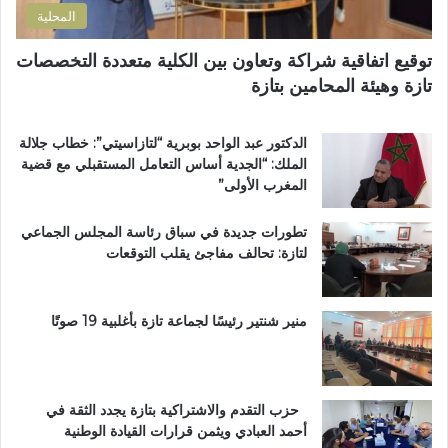
ت
خ
المحلية
ر
ا
ا
ص
توقيع اتفاقية شراكة وتعاون بين الكلية متعددة التخصصات
ب
اً
تازة وهيئة المحامين بتازة
ي
ب
ة
م
ت
غ
الدكتور عبد الواحد بوبرية “لتازاسيتي”: خطاب جلالة
ت
ا
الملك: “الجدية أساس التعامل المستقبلي مع قضية
و
ر
المغرب الأولى”
ج
ب
ب
ة
تطورات جديدة في سباق رئاسة المجلس الجماعي
و
ا
لتازة: تحالف مفاجئ يقلب التوقعات
س
ل
ا
ع
م
ا
ا
ل
منير شنتير رئيسًا لجماعة تازة بأغلبية 19 صوتًا
ل
م
ا
ل
س
ت
ت
ع
حزب التقدم والاشتراكية بتازة يجدد الثقة في
ح
ز
أحمد العبادي ويثمن قرارات القيادة الوطنية
ق
ي