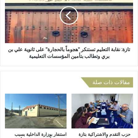
ة
ز
س
ة
ي
:
ر
ن
خ
ق
ط
ا
ـ
ب
.
ة
تازة: نقابة التعليم تستنكر "هجوماً بالحجارة" على ثانوية علي بن
ـ
ا
بري وتطالب بتأمين المؤسسات التعليمية
ي
ل
ر
ت
ة
ع
ت
ل
مقالات ذات صلة
خ
ي
ل
م
ف
ت
و
س
ف
ت
ـ
ن
.
ك
ـ
ر
حزب التقدم والاشتراكية بتازة
استنفار بوزارة الداخلية بسبب