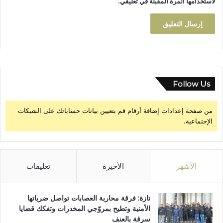
لاستخدامها المرة المقبلة في تعليقي.
ن
ا
ل
م
ؤ
س
س
ا
Follow Us
ت
ا
من صفحة إعدادات إضافة أرقام قم بتعيين بيانات حساباتك على الشبكات
ل
الإجتماعية.
ت
ع
ل
ي
م
الأشهر
الأخيرة
تعليقات
ي
ة
تازة: فرقة محاربة العصابات تواصل ضرباتها
الأمنية وتطيح بمروّجي المخدرات وتفكك قضايا
سرقة بالعنف