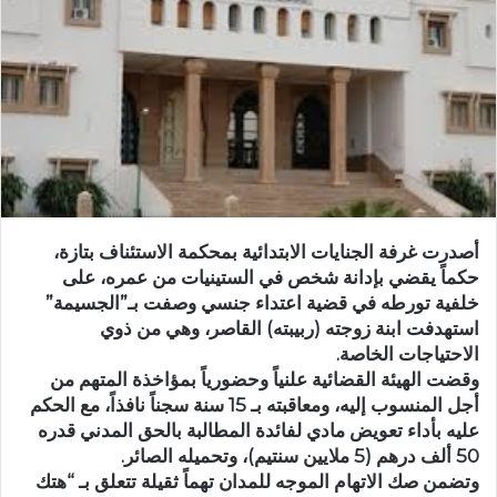
ر
ي
د
ا
إ
ل
ك
ت
ر
و
أصدرت غرفة الجنايات الابتدائية بمحكمة الاستئناف بتازة،
ن
حكماً يقضي بإدانة شخص في الستينيات من عمره، على
ي
خلفية تورطه في قضية اعتداء جنسي وصفت بـ”الجسيمة”
استهدفت ابنة زوجته (ربيبته) القاصر، وهي من ذوي
ا
الاحتياجات الخاصة.
وقضت الهيئة القضائية علنياً وحضورياً بمؤاخذة المتهم من
أجل المنسوب إليه، ومعاقبته بـ 15 سنة سجناً نافذاً، مع الحكم
عليه بأداء تعويض مادي لفائدة المطالبة بالحق المدني قدره
50 ألف درهم (5 ملايين سنتيم)، وتحميله الصائر.
وتضمن صك الاتهام الموجه للمدان تهماً ثقيلة تتعلق بـ “هتك