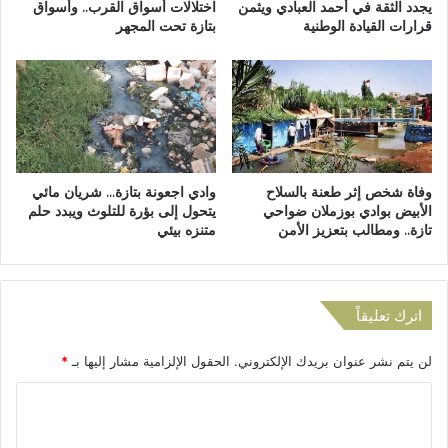
ا
"
يجدد الثقة في أحمد العبادي ويثمن
اختلالات أسواق القرب.. وأسواق
ة
قرارات القيادة الوطنية
بتازة تحت المجهر
ه
ط
ج
ف
و
ل
م
ة
اً
(
ب
4
ا
س
ل
وفاة شخص إثر طعنة بالسلاح
وادي اجعونة بتازة… شريان مائي
ن
ح
الأبيض بوادي بوزملان ضواحي
يتحول إلى بؤرة للتلوث ويبدد حلم
و
ج
تازة.. ومطالب بتعزيز الأمن
متنزه بيئي
ا
ا
ت
ر
)
ة
و
"
اترك تعليقاً
إ
ع
ص
ل
ـ
لن يتم نشر عنوان بريدك الإلكتروني.
الحقول الإلزامية مشار إليها بـ
*
ى
.
ث
ا
ـ
ا
ا
ن
ل
ب
و