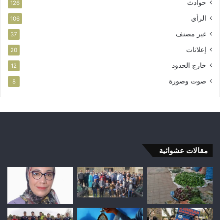
حوادث
126
الرأي
106
غير مصنف
37
إعلانات
20
خارج الحدود
12
صوت وصورة
8
مقالات عشوائية