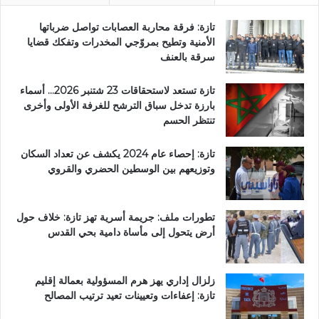
تازة: فرقة محاربة العصابات تواصل ضرباتها
الأمنية وتطيح بمروّجي المخدرات وتفكك قضايا
سرقة بالعنف
تازة تستعد لاستحقاقات 23 شتنبر 2026… أسماء
بارزة تدخل سباق الترشح للغرفة الأولى وأخرى
تنتظر الحسم
تازة: إحصاء عام 2024 يكشف عن تعداد السكان
وتوزيعهم بين الوسطين الحضري والقروي
تطورات ملف: جريمة أسرية تهز تازة: خلاف حول
أرض يتحول إلى مأساة دامية بحي القدس
زلزال إداري يهز هرم المسؤولية بعمالة إقليم
تازة: إعفاءات وتعيينات تعيد ترتيب المصالح