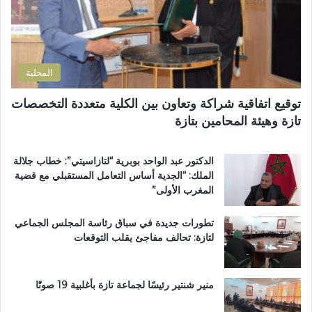
ا
ر
ن
و
ض
ن
و
ي
ا
المحلية
ح
ي
توقيع اتفاقية شراكة وتعاون بين الكلية متعددة التخصصات
ت
تازة وهيئة المحامين بتازة
ا
ز
ة
الدكتور عبد الواحد بوبرية “لتازاسيتي”: خطاب جلالة
.
الملك: “الجدية أساس التعامل المستقبلي مع قضية
.
المغرب الأولى”
و
م
تطورات جديدة في سباق رئاسة المجلس الجماعي
ط
لتازة: تحالف مفاجئ يقلب التوقعات
ا
ل
ب
ب
منير شنتير رئيسًا لجماعة تازة بأغلبية 19 صوتًا
ت
ع