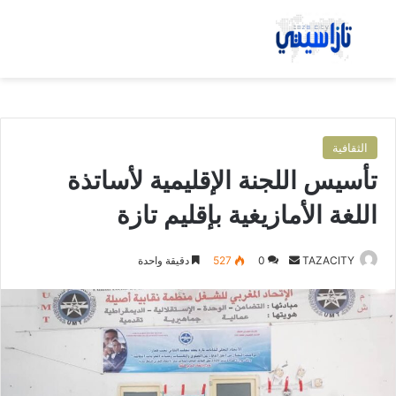
بحث عن
الق
الثقافية
تأسيس اللجنة الإقليمية لأساتذة
اللغة الأمازيغية بإقليم تازة
TAZACITY
أ
0
527
دقيقة واحدة
ر
س
ل
ب
ر
ي