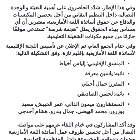
وفي هذا الإطار، شدّد الحاضرون على
أهمية التعبئة والوحدة
النضالية
داخل التنظيم النقابي من أجل
تحصين المكتسبات
والدفاع عن حقوق أساتذة اللغة الأمازيغية
، معتبرين أن أي
مساس بهذه الحقوق يمثل “هجمة شرسة” تستدعي موقفًا
حازمًا من جميع مكونات الشغيلة التعليمية.
وفي ختام الجمع العام، تم الإعلان عن تأسيس اللجنة الإقليمية
لأساتذة اللغة الأمازيغية بإقليم تازة، وفق التشكيلة التالية:
المنسق الإقليمي:
إلياس أخياط
نائبه:
ياسين معرفة
المقرر:
جمال أجبلي
نائبه:
لحسن الصاديقي
المستشارون:
ميمون الدالي، عمر الخبيش، سعيد
بوزرور، محمد الهيضي، جمال بندرو، هشام أحدجي
وقد أكد المشاركون في ختام اللقاء عزمهم على
مواصلة
النضال من أجل
تحسين
ظروف عمل أساتذة اللغة الأمازيغية
وضمان حقوقهم المشروعة داخل المنظومة التعليمية
.