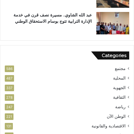
ز
ي
عبد الله الشاوي.. مسيرة نصف قرن في خدمة
ز
الإدارة الترابية تتوج بوسام الاستحقاق الوطني
ا
ل
أ
م
ن
Categories
مجتمع
586
المحلية
487
الجهوية
337
الثقافية
278
رياضة
247
الوطن الآن
221
الاقتصادية والقانونية
131