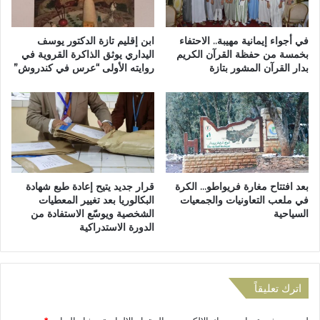
ا
ي
ل
د
ح
م
في أجواء إيمانية مهيبة.. الاحتفاء
ابن إقليم تازة الدكتور يوسف
ا
ن
بخمسة من حفظة القرآن الكريم
اليداري يوثق الذاكرة القروية في
بدار القرآن المشور بتازة
روايته الأولى “عرس في كندروش”
ل
3
أ
5
م
أ
ن
ل
ا
ف
ل
و
و
3
ط
6
بعد افتتاح مغارة فريواطو… الكرة
قرار جديد يتيح إعادة طبع شهادة
ن
0
في ملعب التعاونيات والجمعيات
البكالوريا بعد تغيير المعطيات
ي
أ
السياحية
الشخصية ويوسّع الاستفادة من
س
الدورة الاستدراكية
ر
ة
م
ن
اترك تعليقاً
ع
م