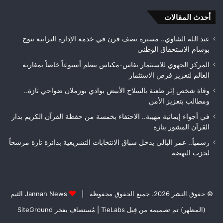
بمراقبة
أحدث المقالات
جودة
الأشغال
قبل
عبد الله الشاوي.. مسيرة نصف قرن في خدمة الإدارة الترابية تتوج
التسلم
بوسام الاستحقاق الوطني
النهائي
المركز الجهوي للاستثمار بفاس-مكناس ينظم أسبوعاً خاصاً بمغاربة
العالم لتعزيز فرص الاستثمار
وفاة شخص إثر طعنة بالسلاح الأبيض بوادي بوزملان ضواحي تازة..
ومطالب بتعزيز الأمن
في أجواء إيمانية مهيبة.. الاحتفاء بخمسة من حفظة القرآن الكريم بدار
القرآن المشور بتازة
رسمياً.. عمر البالي يدخل سباق الانتخابات التشريعية بدائرة تازة مرشحاً
لحزب النهضة
© حقوق النشر 2026، جميع الحقوق محفوظة |
Jannah News الثيم
(المظهر) تم تصميمه من قِبل TieLabs
| مُستضاف بفخر
SiteGround