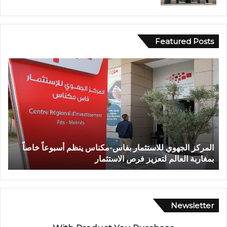
Featured Posts
و
ف
ا
ة
ش
خ
ص
إ
للاستثمار بفاس-مكناس ينظم أسبوعاً خاصاً
وفاة شخص إثر طعنة 
ث
لتعزيز فرص الاستثمار
تازة.. ومطالب بتعزيز
ر
ط
ع
ن
ة
Newsletter
ب
ا