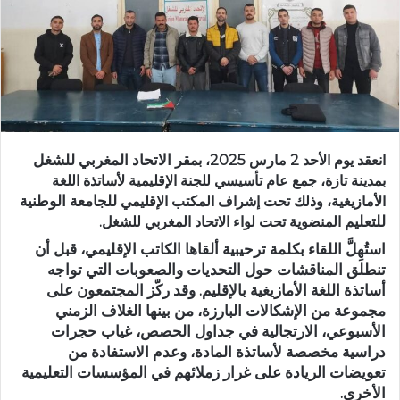
د
ا
إ
ل
ك
ت
ر
الاتحاد المغربي للشغل
انعقد يوم الأحد 2 مارس 2025، بمقر
و
بمدينة تازة، جمع عام تأسيسي للجنة الإقليمية لأساتذة اللغة
ن
للجامعة الوطنية
الأمازيغية، وذلك تحت إشراف المكتب الإقليمي
ي
للتعليم
المنضوية تحت لواء الاتحاد المغربي للشغل.
ا
استُهِلَّ اللقاء بكلمة ترحيبية ألقاها الكاتب الإقليمي، قبل أن
تنطلق المناقشات حول التحديات والصعوبات التي تواجه
أساتذة اللغة الأمازيغية بالإقليم. وقد ركّز المجتمعون على
مجموعة من الإشكالات البارزة، من بينها
الغلاف الزمني
الأسبوعي، الارتجالية في جداول الحصص، غياب حجرات
دراسية مخصصة لأساتذة المادة، وعدم الاستفادة من
تعويضات الريادة
على غرار زملائهم في المؤسسات التعليمية
الأخرى.