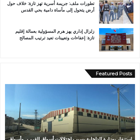
تطورات ملف: جريمة أسرية تهز تازة: خلاف حول
أرض يتحول إلى مأساة دامية بحي القدس
زلزال إداري يهز هرم المسؤولية بعمالة إقليم
تازة: إعفاءات وتعيينات تعيد ترتيب المصالح
Featured Posts
ع
ا
ب
ل
د
م
ا
ر
ل
ك
ل
ز
ه
ا
ا
ل
عبد الله الشاوي.. مسيرة نصف قرن في خدمة الإدارة الترابية
ا
ل
ج