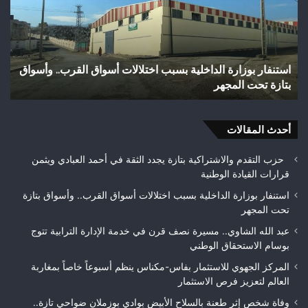
بالسلاح
مائ
الأبيض
يتح
بوادي
إلى
بوزملان
بؤر
وفاة شخص إثر طعنة بالسلاح الأبيض بوادي بوزملان ضواحي
و
ضواحي
للت
تازة.. ومطالب بتعزيز الأمن
ح
تازة..
ويب
ومطالب
حلم
بتعزيز
متن
الأمن
أحدث المقالات
بيئ
حزب التقدم والاشتراكية بتازة يجدد الثقة في أحمد العبادي ويثمن
قرارات القيادة الوطنية
استنفار بوزارة الداخلية بسبب اختلالات أسواق القرب.. وأسواق بتازة
تحت المجهر
عبد الله الشاوي.. مسيرة نصف قرن في خدمة الإدارة الترابية تتوج
بوسام الاستحقاق الوطني
المركز الجهوي للاستثمار بفاس-مكناس ينظم أسبوعاً خاصاً بمغاربة
العالم لتعزيز فرص الاستثمار
وفاة شخص إثر طعنة بالسلاح الأبيض بوادي بوزملان ضواحي تازة..