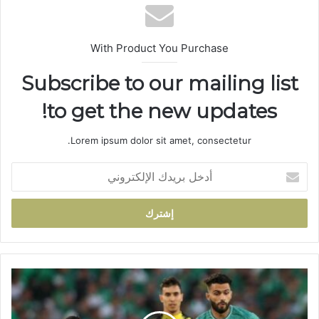
ب
With Product You Purchase
Subscribe to our mailing list
to get the new updates!
Lorem ipsum dolor sit amet, consectetur.
أ
د
خ
ل
ب
ر
ي
د
ا
ك
ل
ا
ت