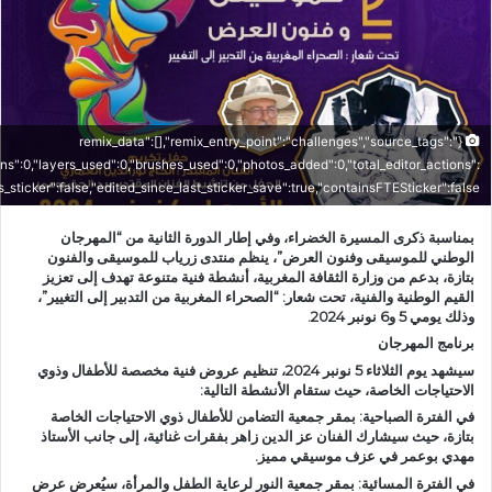
ر
ي
د
ا
إ
ل
{"remix_data":[],"remix_entry_point":"challenges","source_tags":
ك
ons":0,"layers_used":0,"brushes_used":0,"photos_added":0,"total_editor_actions":
"is_sticker":false,"edited_since_last_sticker_save":true,"containsFTESticker":false}
ت
ر
بمناسبة ذكرى المسيرة الخضراء، وفي إطار الدورة الثانية من “المهرجان
و
الوطني للموسيقى وفنون العرض”، ينظم منتدى زرياب للموسيقى والفنون
ن
بتازة، بدعم من وزارة الثقافة المغربية، أنشطة فنية متنوعة تهدف إلى تعزيز
القيم الوطنية والفنية، تحت شعار: “الصحراء المغربية من التدبير إلى التغيير”،
ي
وذلك يومي 5 و6 نونبر 2024.
ا
برنامج المهرجان
سيشهد يوم الثلاثاء 5 نونبر 2024، تنظيم عروض فنية مخصصة للأطفال وذوي
الاحتياجات الخاصة، حيث ستقام الأنشطة التالية:
في الفترة الصباحية: بمقر جمعية التضامن للأطفال ذوي الاحتياجات الخاصة
بتازة، حيث سيشارك الفنان عز الدين زاهر بفقرات غنائية، إلى جانب الأستاذ
مهدي بوعمر في عزف موسيقي مميز.
في الفترة المسائية: بمقر جمعية النور لرعاية الطفل والمرأة، سيُعرض عرض