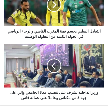
ل
ع
إ
ا
ل
د
ك
ل
ت
ا
ر
ل
و
س
التعادل السلبي يحسم قمة المغرب الفاسي والرجاء الرياضي
ن
ل
في الجولة الثامنة من البطولة الوطنية
ي
ب
ي
و
ي
ز
ح
ي
س
ر
م
ا
ق
ل
م
د
ة
ا
ا
خ
ل
ل
وزير الداخلية يشرف على تنصيب معاذ الجامعي والي على
م
ي
جهة فاس مكناس وعاملا على عمالة فاس
غ
ة
ر
ي