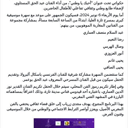
حكواتي تحت عنوان “أحبك يا وطني”، من أداء الفنان عبد الحق المستاوي،
لإضفاء طابع وطني وثقافي تفاعلي للأطفال الحاضرين.
أما يوم الأربعاء 6 نونبر 2024، فسيكون الجمهور على موعد مع سهرة موسيقية
كبرى بمسرح تازة العليا، ابتداءً من الساعة السابعة مساءً، بمشاركة مجموعة
من الفنانين المغاربة الموهوبين، من بينهم:
عبد السلام منصف العماري
رضا النعيم
وصال الهرمي
أنور العزوزي
يحيى غانم
يحيى الصافي
كما ستتضمن السهرة مشاركة شرفية للفنان الفرنسي باسكال ألبرولا، وتقديم
الحفل سيكون من قبل الفنان المسرحي المعروف عبد الحق بوعمر.
وفي إطار تكريم رموز الفن المحلي، سيتم خلال الحفل تكريم الفنان القدير نور
الدين العماري، باعتباره أحد قيدومي فناني مدينة تازة، وذلك اعترافاً بمساهماته
البارزة في المشهد الفني المغربي.
بهذا البرنامج المتنوع، يهدف منتدى زرياب إلى خلق فضاء ثقافي يحتفي بالفن
المغربي الأصيل، ويعزز أواصر الترابط الاجتماعي والوطني من خلال الموسيقى
وفنون العرض.