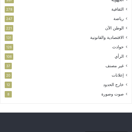
م
الثقافية
278
ا
ر
رياضة
247
الوطن الآن
221
الاقتصادية والقانونية
131
حوادث
126
الرأي
106
غير مصنف
37
إعلانات
20
خارج الحدود
12
صوت وصورة
8