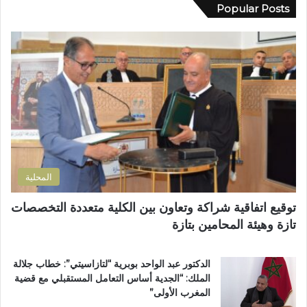
د
Popular Posts
م
س
ك
ة
ي
ا
ا
ن
ل
ل
ظ
إ
إ
م
ل
د
أ
ك
ا
س
ت
ر
ب
ر
ة
و
و
ا
ع
ن
ل
اً
ي
ت
خ
المحلية
ر
ا
ا
ص
توقيع اتفاقية شراكة وتعاون بين الكلية متعددة التخصصات
ب
اً
تازة وهيئة المحامين بتازة
ي
ب
ة
م
ت
غ
الدكتور عبد الواحد بوبرية “لتازاسيتي”: خطاب جلالة
ت
ا
الملك: “الجدية أساس التعامل المستقبلي مع قضية
و
ر
المغرب الأولى”
ج
ب