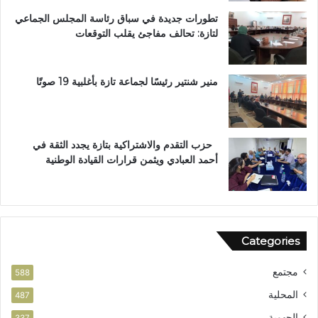
ب
ة
تطورات جديدة في سباق رئاسة المجلس الجماعي
و
ا
لتازة: تحالف مفاجئ يقلب التوقعات
س
ل
ا
ع
م
ا
ا
ل
منير شنتير رئيسًا لجماعة تازة بأغلبية 19 صوتًا
ل
م
ا
ل
س
ت
ت
ع
حزب التقدم والاشتراكية بتازة يجدد الثقة في
ح
ز
أحمد العبادي ويثمن قرارات القيادة الوطنية
ق
ي
ا
ز
ق
ف
ا
ر
ل
ص
Categories
و
ا
ط
ل
مجتمع
ن
ا
588
ي
س
المحلية
487
ت
الجهوية
ث
337