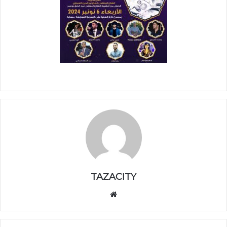
TAZACITY
موق
ع
الوي