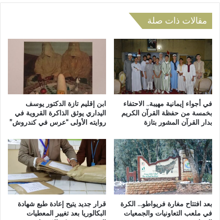
ب
ش
ا
ر
مقالات ذات صلة
ل
ف
ف
ع
ا
ل
س
ى
ي
ت
و
ن
ا
ص
ل
ي
في أجواء إيمانية مهيبة.. الاحتفاء
ابن إقليم تازة الدكتور يوسف
ر
ب
بخمسة من حفظة القرآن الكريم
اليداري يوثق الذاكرة القروية في
ج
بدار القرآن المشور بتازة
روايته الأولى “عرس في كندروش”
م
ا
ع
ء
ا
ا
ذ
ل
ا
ر
ل
ي
ج
ا
ا
بعد افتتاح مغارة فريواطو… الكرة
قرار جديد يتيح إعادة طبع شهادة
ض
م
في ملعب التعاونيات والجمعيات
البكالوريا بعد تغيير المعطيات
ي
ع