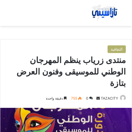
بحث عن
الق
الثقافية
منتدى زرياب ينظم المهرجان
الوطني للموسيقى وفنون العرض
بتازة
TAZACITY
أ
0
755
دقيقة واحدة
ر
س
ل
ب