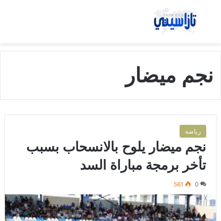
بحث عن
الق
نجم ميضار
رياضة
نجم ميضار يلوح بالانسحاب بسبب
تأخر برمجة مباراة السد
561
0