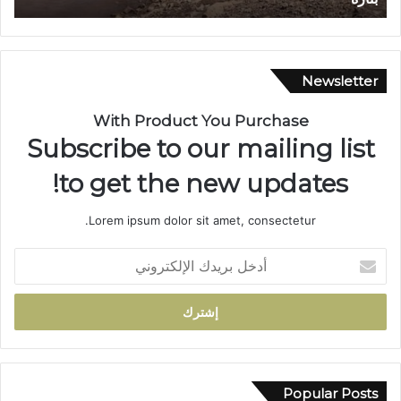
ش
ب
ق
ت
ي
ا
ق
ز
Newsletter
ت
ة
ي
…
With Product You Purchase
ن
ش
Subscribe to our mailing list
ت
ر
ن
ي
to get the new updates!
ت
ا
ه
ن
Lorem ipsum dolor sit amet, consectetur.
ي
م
ب
ا
أ
و
ئ
د
ف
ي
خ
ا
ي
ل
ت
ت
ب
ه
ح
ر
م
و
ي
ا
ل
د
Popular Posts
ب
إ