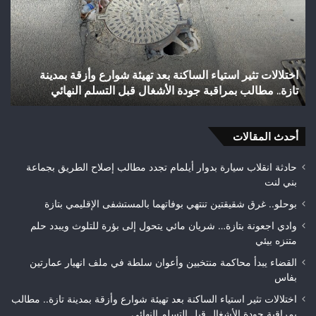
الساكنة
يح
بعد
إنجا
تهيئة
تاري
شوارع
بال
وأزقة
إلى
اختلالات تثير استياء الساكنة بعد تهيئة شوارع وأزقة بمدينة
ش
بمدينة
الق
تازة.. مطالب بمراقبة جودة الأشغال قبل التسلم النهائي
ا
تازة..
الث
مطالب
هوا
بمراقبة
ويت
جودة
أحدث المقالات
بطلا
الأشغال
لعص
قبل
فا
حادثة انقلاب سيارة بدوار أيلمام تجدد مطالب إصلاح الطريق بجماعة
التسلم
مك
بني لنت
النهائي
بوحلو.. غرق شقيقتين تنتهي بوفاتهما بالمستشفى الإقليمي بتازة
وادي اجعونة بتازة… شريان مائي يتحول إلى بؤرة للتلوث ويبدد حلم
متنزه بيئي
القضاء يبدأ محاكمة منتخبين وأعوان سلطة في ملف انهيار عمارتين
بفاس
اختلالات تثير استياء الساكنة بعد تهيئة شوارع وأزقة بمدينة تازة.. مطالب
بمراقبة جودة الأشغال قبل التسلم النهائي