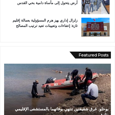
أرض يتحول إلى مأساة دامية بحي القدس
زلزال إداري يهز هرم المسؤولية بعمالة إقليم
تازة: إعفاءات وتعيينات تعيد ترتيب المصالح
Featured Posts
ب
و
و
ا
ح
د
ل
ي
و
ا
.
ج
.
ع
غ
و
بوحلو.. غرق شقيقتين تنتهي بوفاتهما بالمستشفى الإقليمي
و
ر
ن
بتازة
ح
ق
ة