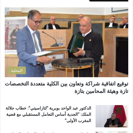
ك
ا
ل
ا
ل
ى
ل
م
ب
إ
س
ؤ
ل
ت
ر
ك
ش
ة
ت
ف
ل
ر
ى
ل
و
ا
ت
ن
ل
ل
ي
إ
و
المحلية
ق
ث
ل
و
توقيع اتفاقية شراكة وتعاون بين الكلية متعددة التخصصات
ي
ي
تازة وهيئة المحامين بتازة
م
ب
ي
د
ب
د
الدكتور عبد الواحد بوبرية “لتازاسيتي”: خطاب جلالة
ت
ح
الملك: “الجدية أساس التعامل المستقبلي مع قضية
ا
ل
المغرب الأولى”
ز
م
ة
م