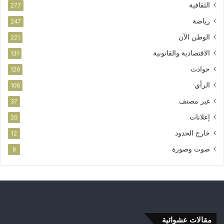
الثقافية
277
رياضة
247
الوطن الآن
221
الاقتصادية والقانونية
131
حوادث
126
الرأي
106
غير مصنف
37
إعلانات
20
خارج الحدود
12
صوت وصورة
8
مقالات عشوائية