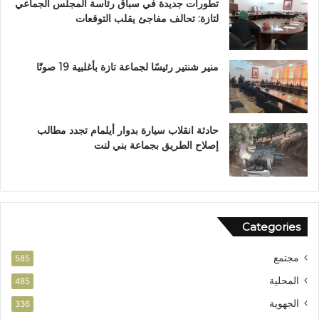
تطورات جديدة في سباق رئاسة المجلس الجماعي
ت
لتازة: تحالف مفاجئ يقلب التوقعات
ن
ز
ه
ب
منير شنتير رئيسًا لجماعة تازة بأغلبية 19 صوتًا
ي
ئ
ي
حادثة انقلاب سيارة بدوار أيلمام تجدد مطالب
إصلاح الطريق بجماعة بني لنت
Categories
مجتمع
585
المحلية
485
الجهوية
336