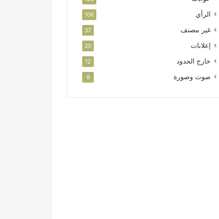
الرأي
106
غير مصنف
37
إعلانات
20
خارج الحدود
12
صوت وصورة
8