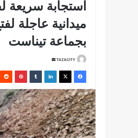
استجابة سريعة لف
ميدانية عاجلة لف
بجماعة تيناست
TAZACITY
أ
ر
فيسبوك
‫X
لينكدإن
‏Tumblr
بينتيريست
س
ل
ب
ر
ي
د
ا
إ
ل