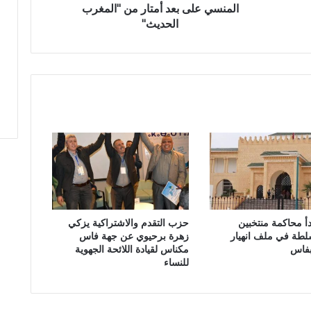
ب
المنسي على بعد أمتار من "المغرب
ت
الحديث"
ا
ز
ة
:
ص
ر
خ
ة
م
ن
ا
ل
ه
دأ محاكمة منتخبين
حزب التقدم والاشتراكية يزكي
ا
لطة في ملف انهيار
زهرة برحيوي عن جهة فاس
م
بفاس
مكناس لقيادة اللائحة الجهوية
ش
للنساء
ا
ل
م