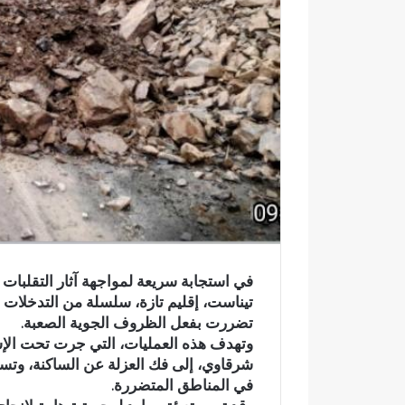
ك
ت
ر
و
ن
ي
ا
في استجابة سريعة لمواجهة آثار التقلبات 
تيناست، إقليم تازة، سلسلة من التدخلات ا
تضررت بفعل الظروف الجوية الصعبة.
وتهدف هذه العمليات، التي جرت تحت الإش
شرقاوي، إلى فك العزلة عن الساكنة، وتس
في المناطق المتضررة.
ر
س