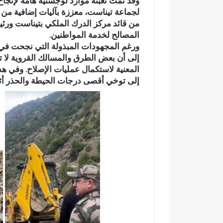
وقد تمت تعبئة موارد لوجستية هامة لإنجاح 
م
لجماعة تيناست، معززة بآليات إضافية من م
ي
من قائد مركز الدرك الملكي بتيناست ور
اً
المصالح لخدمة المواطنين.
.
ورغم المجهودات المبذولة التي نجحت في 
.
رسمياً.. عمر البال
إلى أن بعض الطرق والمسالك القروية لا 
ع
المعنية لاستكمال عمليات الإصلاح. وفي 
الانتخابات التشريعي
م
إلى توخي أقصى درجات الحيطة والحذر أثنا
مرشحاً لحزب الن
ر
ا
ل
ب
ا
ل
ي
ي
د
خ
ل
س
ب
ا