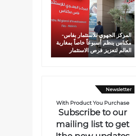
ا
ة
ش
خ
ص
كز الجهوي للاستثمار بفاس-
وفاة شخص إثر طعنة بالسلا
إ
س ينظم أسبوعاً خاصاً بمغاربة
الأبيض بوادي بوزملان ضواحي
ث
لم لتعزيز فرص الاستثمار
ومطالب بتعزيز الأمن
ر
ط
ع
ن
ة
ب
Newsletter
ا
ل
س
With Product You Purchase
ل
Subscribe to our
ا
ح
mailing list to get
ا
the new updates!
ل