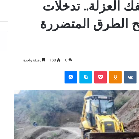
ك العزلة.. تدخلات
تح الطرق المتضررة
0
168
دقيقة واحدة
‏Reddit
‏VKontakte
Odnoklassniki
‫Pocket
سكايب
ماسنجر