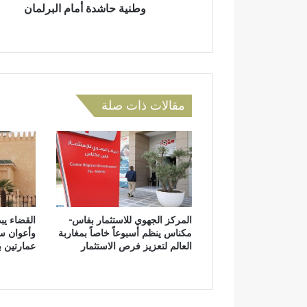
ة
وطنية حاشدة أمام البرلمان
ل
م
ح
ا
م
ي
مقالات ذات صلة
ت
ا
ز
ة
ف
ي
و
ق
المركز الجهوي للاستثمار بفاس-
القضاء يب
ف
مكناس ينظم أسبوعاً خاصاً بمغاربة
وأعوان س
ة
العالم لتعزيز فرص الاستثمار
عمارتين 
و
ط
ن
ي