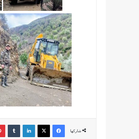
ق
ا
ل
ا
ن
ت
خ
ا
ب
ا
ت
ا
ل
ت
ش
ر
ي
ع
ي
فيسبوك
‫X
لينكدإن
‏Tumblr
ة
شاركها
ب