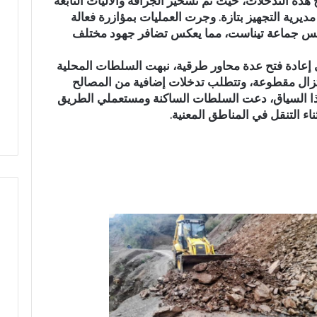
هذه التدخلات، حيث تم تسخير الجرافة والآليات التابعة
د
م
ديرية التجهيز بتازة. وجرت العمليات بمؤازرة فعالة
ا
ر
ئيس جماعة تيناست، مما يعكس تضافر جهود مختلف
ل
ك
ل
ز
إعادة فتح عدة محاور طرقية، نبهت السلطات المحلية
ه
ا
ي يدخل سباق
عبد الله الشاوي.. مسيرة نصف
المر
تزال مقطوعة، وتتطلب تدخلات إضافية من المصالح
ا
ل
هذا السياق، دعت السلطات الساكنة ومستعملي الطريق
ة بدائرة تازة
قرن في خدمة الإدارة الترابية تتوج
مكنا
ل
ج
ء التنقل في المناطق المعنية.
هضة
بوسام الاستحقاق الوطني
العا
ش
ه
ا
و
و
ي
ي
ل
.
ل
.
ا
م
س
س
ت
ي
ث
ر
م
ة
ا
ن
ر
ص
ب
ف
ف