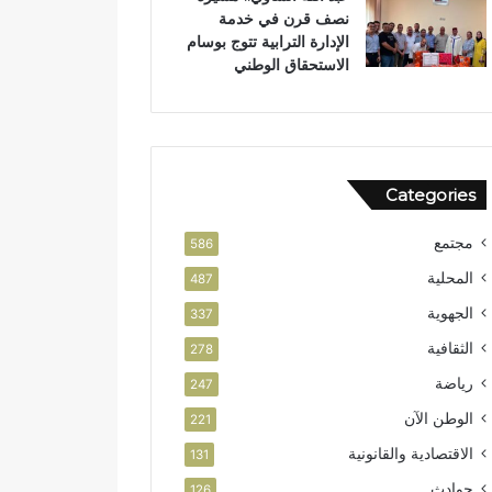
نصف قرن في خدمة
ن
الإدارة الترابية تتوج بوسام
الاستحقاق الوطني
Categories
مجتمع
586
المحلية
487
الجهوية
337
الثقافية
278
رياضة
247
الوطن الآن
221
الاقتصادية والقانونية
131
حوادث
126