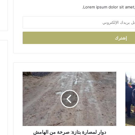
ل
ص
Lorem ipsum dolor sit amet,
و
ا
ط
ل
ن
ا
ي
س
ت
ث
م
ا
ر
د
و
ا
ر
ل
م
ص
ا
ر
ة
دوار لمصارة بتازة: صرخة من الهامش