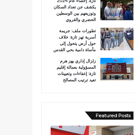
تازة: إحصاء عام 2024
يكشف عن تعداد السكان
وتوزيعهم بين الوسطين
الحضري والقروي
تطورات ملف: جريمة
أسرية تهز تازة: خلاف
حول أرض يتحول إلى
مأساة دامية بحي القدس
زلزال إداري يهز هرم
المسؤولية بعمالة إقليم
تازة: إعفاءات وتعيينات
تعيد ترتيب المصالح
Featured Posts
و
ف