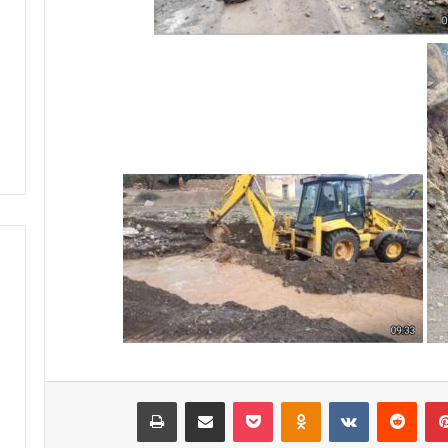
ق
ا
ر
س
ن
-
ف
م
ي
ك
خ
ن
د
ا
م
س
ة
ي
ا
ن
ل
ظ
إ
م
د
أ
ا
س
ر
ب
ة
و
ا
ع
ل
اً
ت
خ
بينتيريست
‏Reddit
‏VKontakte
Odnoklassniki
‫Pocket
مشاركة عبر البريد
طباعة
ر
ا
ا
ص