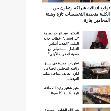
ت
ي
ا
توقيع اتفاقية شراكة وتعاون بين
ز
الكلية متعددة التخصصات تازة وهيئة
ة
المحامين بتازة
.
.
الدكتور عبد الواحد بوبرية
و
“لتازاسيتي”: خطاب جلالة
م
الملك: “الجدية أساس
ط
التعامل المستقبلي مع
ا
قضية المغرب الأولى”
ل
ب
تطورات جديدة في سباق
ب
رئاسة المجلس الجماعي
ت
لتازة: تحالف مفاجئ يقلب
ع
التوقعات
ز
ي
منير شنتير رئيسًا لجماعة
ز
تازة بأغلبية 19 صوتًا
ا
ل
أ
عبد الله الشاوي.. مسيرة
م