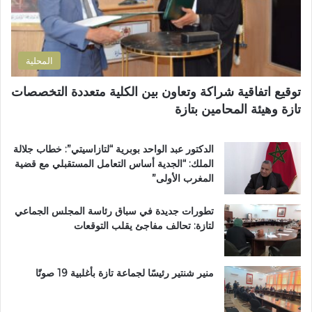
ر
ة
و
ا
ن
ل
ي
ت
المحلية
ر
ا
توقيع اتفاقية شراكة وتعاون بين الكلية متعددة التخصصات
ب
تازة وهيئة المحامين بتازة
ي
ة
ت
الدكتور عبد الواحد بوبرية “لتازاسيتي”: خطاب جلالة
ت
الملك: “الجدية أساس التعامل المستقبلي مع قضية
و
المغرب الأولى”
ج
ب
تطورات جديدة في سباق رئاسة المجلس الجماعي
و
لتازة: تحالف مفاجئ يقلب التوقعات
س
ا
م
ا
منير شنتير رئيسًا لجماعة تازة بأغلبية 19 صوتًا
ل
ا