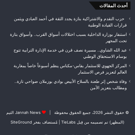
أحدث المقالات
الأمن
حزب التقدم والاشتراكية بتازة يجدد الثقة في أحمد العبادي ويثمن
قرارات القيادة الوطنية
استنفار بوزارة الداخلية بسبب اختلالات أسواق القرب.. وأسواق بتازة
تحت المجهر
عبد الله الشاوي.. مسيرة نصف قرن في خدمة الإدارة الترابية تتوج
بوسام الاستحقاق الوطني
المركز الجهوي للاستثمار بفاس-مكناس ينظم أسبوعاً خاصاً بمغاربة
العالم لتعزيز فرص الاستثمار
وفاة شخص إثر طعنة بالسلاح الأبيض بوادي بوزملان ضواحي تازة..
ومطالب بتعزيز الأمن
© حقوق النشر 2026، جميع الحقوق محفوظة |
Jannah News الثيم
(المظهر) تم تصميمه من قِبل TieLabs
| مُستضاف بفخر
SiteGround