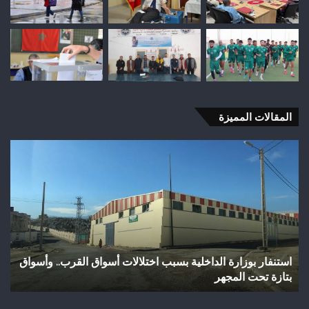
المقالات المميزة
وفاة
شخص
إثر
طعنة
بالسلاح
الأبيض
بوادي
بوزملان
سواق القرب.. وأسواق
وفاة شخص إثر طعنة بالسلاح الأبيض بوادي ب
ضواحي
تازة.. ومطالب بتعزيز الأمن
تازة..
ومطالب
بتعزيز