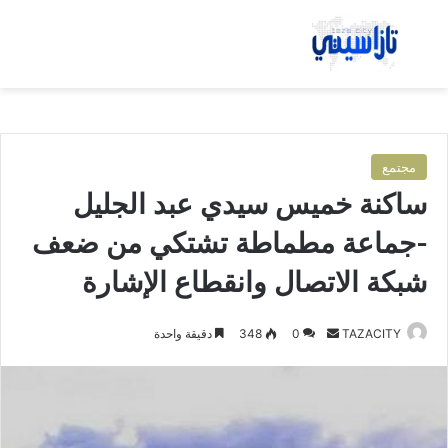
بحث عن
الق
مجتمع
ساكنة خميس سيدي عبد الجليل
-جماعة مطماطة تشتكي من ضعف
شبكة الاتصال وانقطاع الإشارة
TAZACITY
أ
0
348
دقيقة واحدة
ر
س
ل
ب