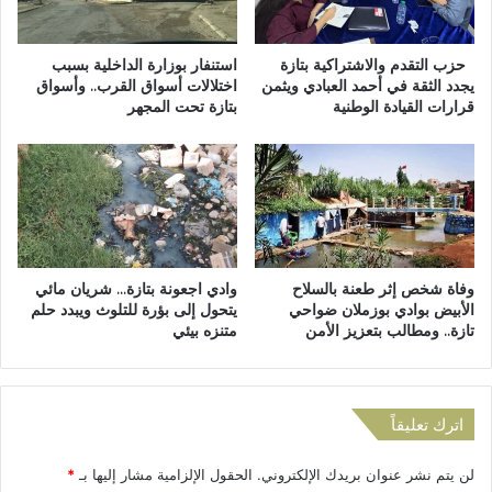
2
ا
4
ط
س
ن
حزب التقدم والاشتراكية بتازة
استنفار بوزارة الداخلية بسبب
ا
ي
يجدد الثقة في أحمد العبادي ويثمن
اختلالات أسواق القرب.. وأسواق
ع
قرارات القيادة الوطنية
بتازة تحت المجهر
ن
ة
ع
ا
ل
ل
ى
م
ا
ا
ل
ض
ت
ي
ق
وفاة شخص إثر طعنة بالسلاح
وادي اجعونة بتازة… شريان مائي
ة
ي
الأبيض بوادي بوزملان ضواحي
يتحول إلى بؤرة للتلوث ويبدد حلم
د
تازة.. ومطالب بتعزيز الأمن
متنزه بيئي
ب
ا
ل
ل
اترك تعليقاً
و
ا
لن يتم نشر عنوان بريدك الإلكتروني.
الحقول الإلزامية مشار إليها بـ
*
ئ