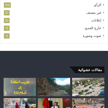
الرأي
106
غير مصنف
37
إعلانات
20
خارج الحدود
12
صوت وصورة
8
مقالات عشوائية