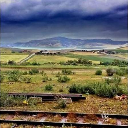
ر
ي
د
ا
إ
ل
ك
ت
ر
و
ن
ي
ا