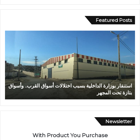
Featured Posts
ع
ب
د
ا
ل
ل
ه
ا
اق القرب.. وأسواق
عبد الله الشاوي.. مسيرة نصف قرن في خدمة الإدا
ل
تتوج بوسام الاستحقاق الوطني
ش
ا
و
ي
.
Newsletter
.
م
With Product You Purchase
س