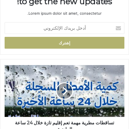
to get the new updates!
Lorem ipsum dolor sit amet, consectetur.
أ
د
خ
ل
ب
ر
ي
د
ت
ك
س
ا
ا
ل
ق
إ
ط
ل
ا
ك
ت
ت
م
ر
ط
و
ر
تساقطات مطرية مهمة تعم إقليم تازة خلال 24 ساعة
ن
ي