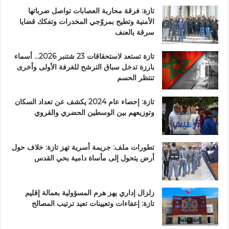
تازة: فرقة محاربة العصابات تواصل ضرباتها
الأمنية وتطيح بمروّجي المخدرات وتفكك قضايا
سرقة بالعنف
تازة تستعد لاستحقاقات 23 شتنبر 2026… أسماء
بارزة تدخل سباق الترشح للغرفة الأولى وأخرى
تنتظر الحسم
تازة: إحصاء عام 2024 يكشف عن تعداد السكان
وتوزيعهم بين الوسطين الحضري والقروي
تطورات ملف: جريمة أسرية تهز تازة: خلاف حول
أرض يتحول إلى مأساة دامية بحي القدس
زلزال إداري يهز هرم المسؤولية بعمالة إقليم
تازة: إعفاءات وتعيينات تعيد ترتيب المصالح