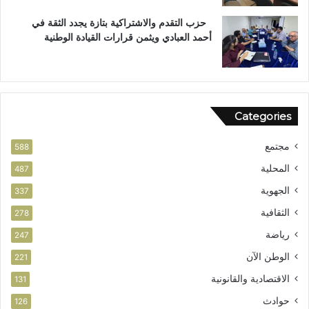
س
ت
حزب التقدم والاشتراكية بتازة يجدد الثقة في
ح
أحمد العبادي ويثمن قرارات القيادة الوطنية
ق
ا
ق
ا
ل
Categories
و
ط
مجتمع
ن
588
ي
المحلية
487
الجهوية
337
الثقافية
278
رياضة
247
الوطن الآن
221
الاقتصادية والقانونية
131
حوادث
126