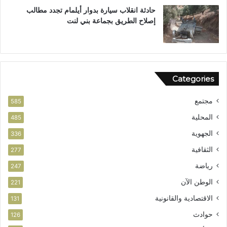
حادثة انقلاب سيارة بدوار أيلمام تجدد مطالب
إصلاح الطريق بجماعة بني لنت
Categories
مجتمع
585
المحلية
485
الجهوية
336
الثقافية
277
رياضة
247
الوطن الآن
221
الاقتصادية والقانونية
131
حوادث
126