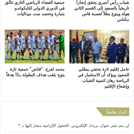
ا
شباب رأس أجيري يحقق إنجازاً
جمعية الفضاء الرياضي التازي تتألق
ز
تاريخياً بالصعود إلى القسم الثاني
في الدوري الدولي للتايكواندو
هواة ويتوج بطلاً لعصبة فاس
بتمارة وتحصد ست ميداليات
ة
مكناس
ت
ن
ظّ
م
ي
و
م
اً
عامل إقليم تازة يحتفي ببطلي
محمد لعرج.. “قناص” جمعية تازة
ع
الصعود ويؤكد أن الاستثمار في
يتوج بلقب هداف البطولة بـ15 هدفاً
ل
الرياضة رهان لتنمية الشباب
م
وإشعاع الإقليم
ي
اً
ح
و
اترك تعليقاً
ل
ا
لن يتم نشر عنوان بريدك الإلكتروني.
الحقول الإلزامية مشار إليها بـ
*
ل
م