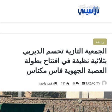
بحث عن
الق
رياضة
الجمعية التازية تحسم الديربي
بثلاثية نظيفة في افتتاح بطولة
العصبة الجهوية فاس مكناس
TAZACITY
أ
0
411
دقيقة واحدة
ر
س
ل
ب