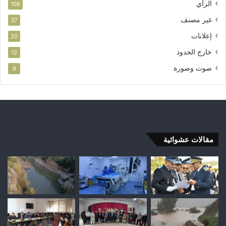
الرأي
106
غير مصنف
37
إعلانات
20
خارج الحدود
12
صوت وصورة
8
مقالات عشوائية