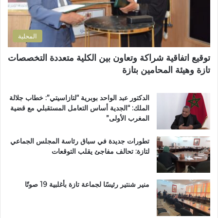
و
ت
ن
ل
ي
و
المحلية
ث
و
توقيع اتفاقية شراكة وتعاون بين الكلية متعددة التخصصات
ي
تازة وهيئة المحامين بتازة
ب
د
د
الدكتور عبد الواحد بوبرية “لتازاسيتي”: خطاب جلالة
ح
الملك: “الجدية أساس التعامل المستقبلي مع قضية
ل
المغرب الأولى”
م
م
تطورات جديدة في سباق رئاسة المجلس الجماعي
ت
لتازة: تحالف مفاجئ يقلب التوقعات
ن
ز
ه
ب
منير شنتير رئيسًا لجماعة تازة بأغلبية 19 صوتًا
ي
ئ
ي