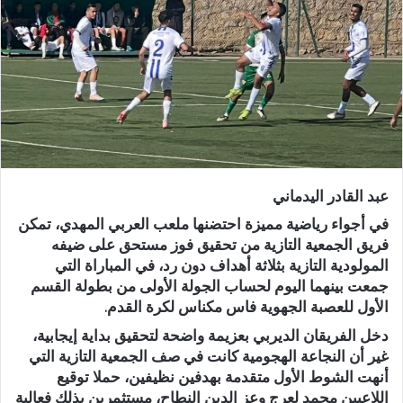
ر
ي
د
ا
إ
ل
ك
ت
ر
عبد القادر اليدماني
و
ن
في أجواء رياضية مميزة احتضنها ملعب
العربي المهدي
، تمكن
ي
فريق
الجمعية التازية
من تحقيق فوز مستحق على ضيفه
المولودية التازية
بثلاثة أهداف دون رد، في المباراة التي
ا
جمعت بينهما اليوم لحساب الجولة الأولى من بطولة القسم
الأول للعصبة الجهوية فاس مكناس لكرة القدم.
دخل الفريقان الديربي بعزيمة واضحة لتحقيق بداية إيجابية،
غير أن النجاعة الهجومية كانت في صف الجمعية التازية التي
أنهت الشوط الأول متقدمة بهدفين نظيفين، حملا توقيع
اللاعبين
محمد لعرج
و
عز الدين النطاح
، مستثمرين بذلك فعالية