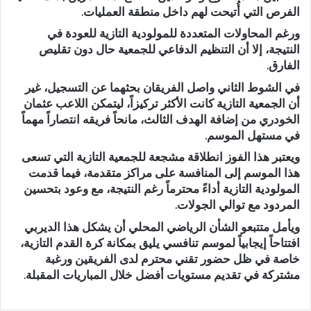
الفرص التي أُتيحت لهم داخل منطقة العمليات.
ورغم المحاولات المتعددة للمولودية التازية للعودة في
النتيجة، إلا أن التنظيم الدفاعي للجمعية حال دون تقليص
الفارق.
في الشوط الثاني واصل الفريقان بحثهما عن التسجيل، غير
أن الجمعية التازية كانت الأكثر تركيزاً، ليتمكن اللاعب
عثمان
الخودري
من إضافة الهدف الثالث، مانحاً فريقه انتصاراً مهماً
في مستهل الموسم.
ويعتبر هذا الفوز انطلاقة مشجعة للجمعية التازية التي تسعى
هذا الموسم إلى المنافسة على مراكز متقدمة، فيما قدمت
المولودية التازية أداءً محترماً رغم النتيجة، مع وعود بتحسين
المردود مع توالي الجولات.
ويأمل متتبعو الشأن الرياضي المحلي أن يشكل هذا الديربي
افتتاحاً إيجابياً لموسم تنافسي يليق بمكانة كرة القدم التازية،
خاصة في ظل حضور تقني محترم لدى الفريقين ورغبة
مشتركة في تقديم مستويات أفضل خلال المباريات المقبلة.