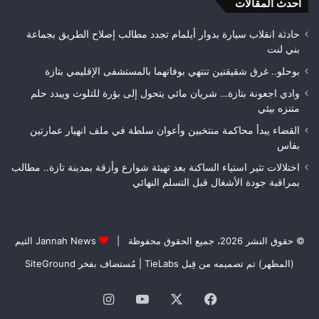
أحدث المقالات
بطلاً
لعصبة
فاس
حادثة انقلاب سيارة بدوار أيلمام تجدد مطالب إصلاح الطريق بجماعة
مكناس
بني لنت
بوحلو.. غرق شقيقتين تنتهي بوفاتهما بالمستشفى الإقليمي بتازة
وادي اجعونة بتازة… شريان مائي يتحول إلى بؤرة للتلوث ويبدد حلم
متنزه بيئي
القضاء يبدأ محاكمة منتخبين وأعوان سلطة في ملف انهيار عمارتين
بفاس
اختلالات تثير استياء الساكنة بعد تهيئة شوارع وأزقة بمدينة تازة.. مطالب
بمراقبة جودة الأشغال قبل التسلم النهائي
© حقوق النشر 2026، جميع الحقوق محفوظة |
Jannah News الثيم
(المظهر) تم تصميمه من قِبل TieLabs
| مُستضاف بفخر
SiteGround
فيسبوك
‫X
‫YouTube
انستقرام