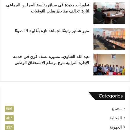
تطورات جديدة في سباق رئاسة المجلس الجماعي
ط
ب
لتازة: تحالف مفاجئ يقلب التوقعات
ا
د
ل
ا
ب
ر
ب
ا
منير شنتير رئيسًا لجماعة تازة بأغلبية 19 صوتًا
ت
ل
ع
ق
ز
ر
ي
آ
عبد الله الشاوي.. مسيرة نصف قرن في خدمة
ز
ن
الإدارة الترابية تتوج بوسام الاستحقاق الوطني
ا
ا
ل
ل
أ
م
م
ش
ن
و
Categories
ر
ب
مجتمع
ت
586
ا
المحلية
487
ز
الجهوية
ة
337