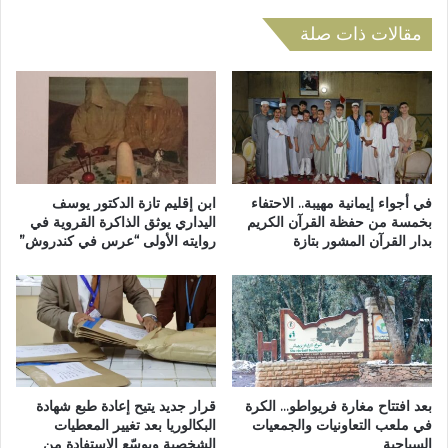
ج
ا
ي
ز
مقالات ذات صلة
ا
ة
ل
…
ت
ك
ا
ل
ز
م
ي
ة
ب
ا
ر
ل
في أجواء إيمانية مهيبة.. الاحتفاء
ابن إقليم تازة الدكتور يوسف
ب
م
بخمسة من حفظة القرآن الكريم
اليداري يوثق الذاكرة القروية في
ا
بدار القرآن المشور بتازة
روايته الأولى “عرس في كندروش”
ج
ع
ل
ي
س
ة
ا
ل
ج
م
ا
بعد افتتاح مغارة فريواطو… الكرة
قرار جديد يتيح إعادة طبع شهادة
ع
في ملعب التعاونيات والجمعيات
البكالوريا بعد تغيير المعطيات
ي
السياحية
الشخصية ويوسّع الاستفادة من