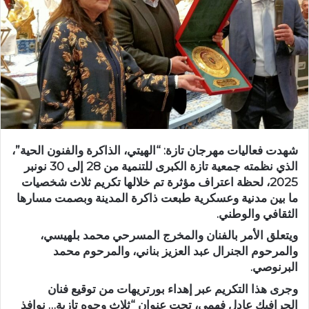
ر
ي
د
ا
إ
ل
ك
ت
ر
شهدت فعاليات مهرجان تازة: “الهيتي، الذاكرة والفنون الحية”،
و
الذي نظمته جمعية تازة الكبرى للتنمية من 28 إلى 30 نونبر
ن
2025، لحظة اعتراف مؤثرة تم خلالها تكريم ثلاث شخصيات
ي
ما بين مدنية وعسكرية طبعت ذاكرة المدينة وبصمت مسارها
ا
الثقافي والوطني.
ويتعلق الأمر بالفنان والمخرج المسرحي محمد بلهيسي،
والمرحوم الجنرال عبد العزيز بناني، والمرحوم محمد
البرنوصي.
وجرى هذا التكريم عبر إهداء بورتريهات من توقيع فنان
الجرافيك عادل فهمي، تحت عنوان “ثلاث وجوه تازية… نوافذ