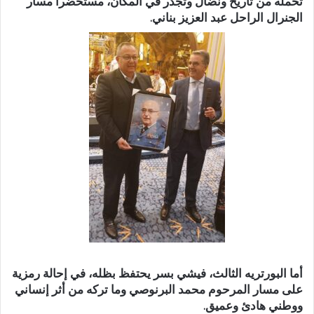
تحمله من تاريخ ونضال وتجذر في المكان، مستحضرا مسار
الجنرال الراحل عبد العزيز بناني.
أما البورتريه الثالث، فيشي بسر يحتفظ بظله، في إحالة رمزية
على مسار المرحوم محمد البرنوصي وما تركه من أثر إنساني
ووطني هادئ وعميق.