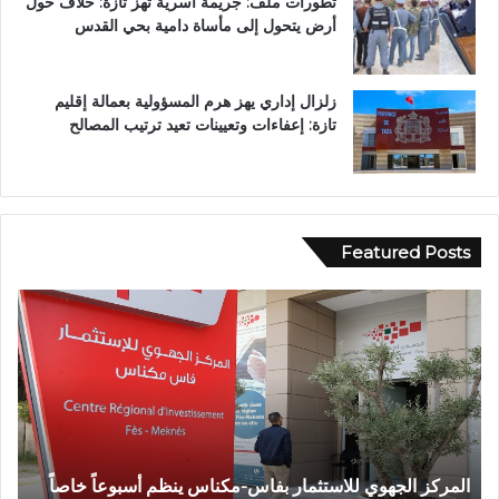
تطورات ملف: جريمة أسرية تهز تازة: خلاف حول
أرض يتحول إلى مأساة دامية بحي القدس
زلزال إداري يهز هرم المسؤولية بعمالة إقليم
تازة: إعفاءات وتعيينات تعيد ترتيب المصالح
Featured Posts
و
ف
ف
ي
ا
أ
ة
ج
ش
و
خ
ا
ص
ء
إ
إ
وفاة شخص إثر طعنة بالسلاح الأبيض بوادي بوزملان ضواحي
ف
ث
ي