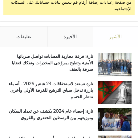
من صفحة إعدادات إضافة أرقام قم بتعيين بيانات حساباتك على الشبكات
ي
الإجتماعية.
ا
ل
ت
ن
م
الأشهر
الأخيرة
تعليقات
ي
ة
ا
تازة: فرقة محاربة العصابات تواصل ضرباتها
ل
الأمنية وتطيح بمروّجي المخدرات وتفكك قضايا
م
سرقة بالعنف
ح
ل
تازة تستعد لاستحقاقات 23 شتنبر 2026… أسماء
ي
بارزة تدخل سباق الترشح للغرفة الأولى وأخرى
ة
تنتظر الحسم
تازة: إحصاء عام 2024 يكشف عن تعداد السكان
وتوزيعهم بين الوسطين الحضري والقروي