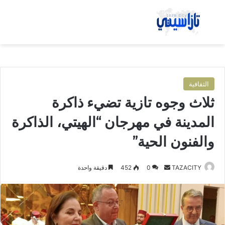
بحث عن
الق
الثقافية
ثلاث وجوه تازية تضيء ذاكرة
المدينة في مهرجان “الهيتي، الذاكرة
والفنون الحية”
TAZACITY
أ
0
452
دقيقة واحدة
ر
س
ل
ب