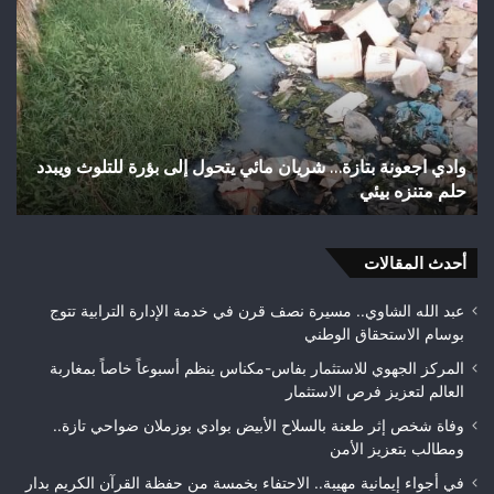
تثير
رأ
استياء
أجي
الساكنة
يح
بعد
إنجا
تهيئة
تاري
شوارع
بال
وأزقة
إلى
اختلالات تثير استياء الساكنة بعد تهيئة شوارع وأزقة بمدينة
ش
بمدينة
الق
تازة.. مطالب بمراقبة جودة الأشغال قبل التسلم النهائي
ا
تازة..
الث
مطالب
هوا
بمراقبة
ويت
جودة
أحدث المقالات
بطلا
الأشغال
لعص
قبل
فا
عبد الله الشاوي.. مسيرة نصف قرن في خدمة الإدارة الترابية تتوج
التسلم
مك
بوسام الاستحقاق الوطني
النهائي
المركز الجهوي للاستثمار بفاس-مكناس ينظم أسبوعاً خاصاً بمغاربة
العالم لتعزيز فرص الاستثمار
وفاة شخص إثر طعنة بالسلاح الأبيض بوادي بوزملان ضواحي تازة..
ومطالب بتعزيز الأمن
في أجواء إيمانية مهيبة.. الاحتفاء بخمسة من حفظة القرآن الكريم بدار