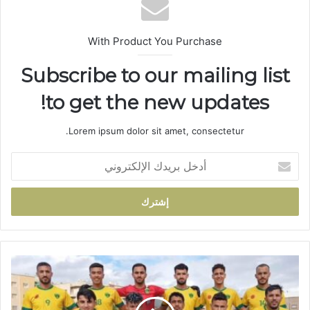
With Product You Purchase
Subscribe to our mailing list
to get the new updates!
Lorem ipsum dolor sit amet, consectetur.
أ
د
خ
ل
ب
ر
ي
د
ا
ك
ل
ا
ن
ل
ا