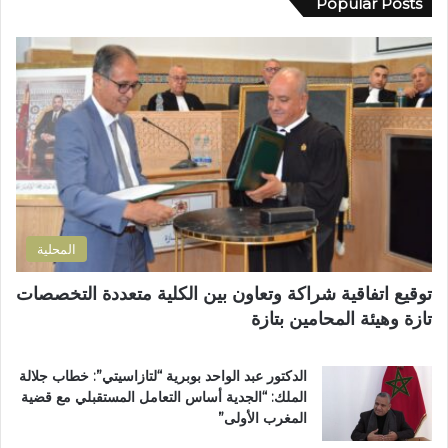
Popular Posts
د
خ
ك
ي
م
ا
ب
س
ل
و
ة
إ
ز
م
ل
م
ن
ك
ل
ح
ت
ا
ف
ر
ن
ظ
و
ض
ة
ن
و
ا
ي
ا
ل
المحلية
ح
ق
ي
ر
توقيع اتفاقية شراكة وتعاون بين الكلية متعددة التخصصات
ت
آ
تازة وهيئة المحامين بتازة
ا
ن
ز
ا
ة
ل
الدكتور عبد الواحد بوبرية “لتازاسيتي”: خطاب جلالة
.
ك
الملك: “الجدية أساس التعامل المستقبلي مع قضية
.
ر
المغرب الأولى”
و
ي
م
م