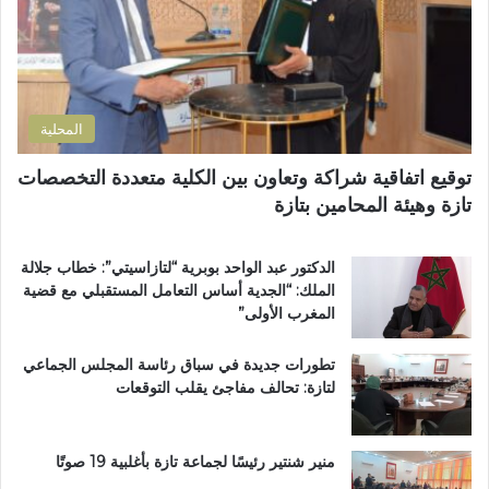
ت
أ
ق
ر
ح
ا
و
م
ل
ن
د
ق
ي
ا
ر
المحلية
ل
ب
ع
.
توقيع اتفاقية شراكة وتعاون بين الكلية متعددة التخصصات
ب
.
تازة وهيئة المحامين بتازة
ا
و
د
أ
ي
س
الدكتور عبد الواحد بوبرية “لتازاسيتي”: خطاب جلالة
و
و
الملك: “الجدية أساس التعامل المستقبلي مع قضية
ي
ا
المغرب الأولى”
ث
ق
م
ب
تطورات جديدة في سباق رئاسة المجلس الجماعي
ن
ت
لتازة: تحالف مفاجئ يقلب التوقعات
ق
ا
ر
ز
ا
ة
ر
ت
منير شنتير رئيسًا لجماعة تازة بأغلبية 19 صوتًا
ا
ح