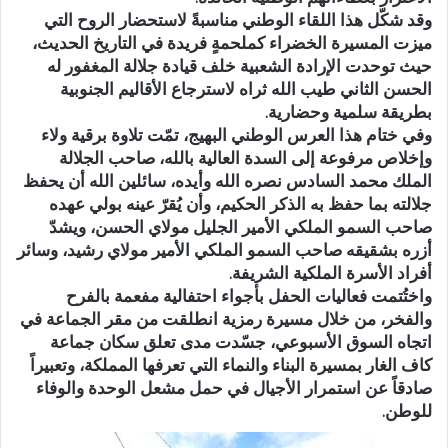
وقد شكّل هذا اللقاء الوطني مناسبةً لاستحضار الروح التي
ميزت المسيرة الخضراء كملحمةٍ فريدة في التاريخ الحديث،
حيث توحدت الإرادة الشعبية خلف قيادة جلالة المغفور له
الحسن الثاني طيب الله ثراه لاسترجاع الأقاليم الجنوبية
بطريقة سلمية وحضارية.
وفي ختام هذا العرس الوطني البهيج، تمّت تلاوة برقية ولاء
وإخلاص مرفوعة إلى السدة العالية بالله، صاحب الجلالة
الملك محمد السادس نصره الله وأيده، سائلين الله أن يحفظ
جلالته بما حفظ به الذكر الحكيم، وأن يُقرّ عينه بولي عهده
صاحب السمو الملكي الأمير الجليل مولاي الحسن، ويشدّ
أزره بشقيقه صاحب السمو الملكي الأمير مولاي رشيد، وسائر
أفراد الأسرة الملكية الشريفة.
واختُتمت فعاليات الحفل بأجواء احتفالية مفعمة بالفرح
والفخر، من خلال مسيرة رمزية انطلقت من مقر الجماعة في
اتجاه السوق الأسبوعي، جسّدت مدى تعلق سكان جماعة
كاف الغار بمسيرة البناء والنماء التي تعرفها المملكة، وتعبيراً
صادقاً عن استمرار الأجيال في حمل مشعل الوحدة والوفاء
للوطن.