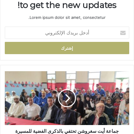
to get the new updates!
Lorem ipsum dolor sit amet, consectetur.
أ
د
خ
ل
ب
ر
ي
د
ج
ك
م
ا
ا
ل
ع
إ
ة
ل
أ
ك
ي
ت
ت
ر
س
و
غ
جماعة أيت سغروشن تحتفي بالذكرى الفضية للمسيرة