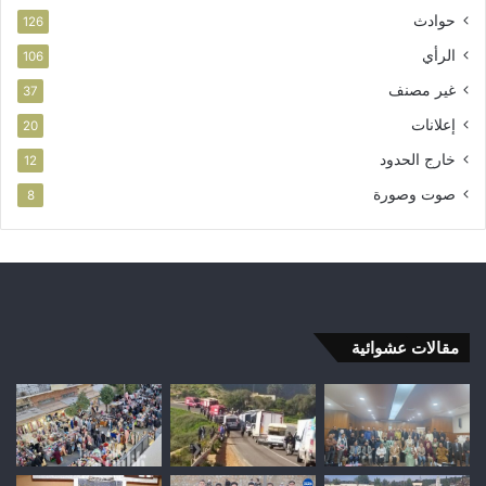
حوادث
126
الرأي
106
غير مصنف
37
إعلانات
20
خارج الحدود
12
صوت وصورة
8
مقالات عشوائية