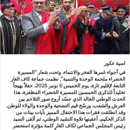
ر
ي
د
ا
إ
ل
ك
ت
ر
اسية عكور
و
ن
في أجواء غمرها الفخر والانتماء، وتحت شعار “المسيرة
ي
الخضراء ملحمة الوحدة والتنمية”, نظمت جماعة كاف الغار
التابعة لإقليم تازة، يوم الخميس 6 نونبر 2025، حفلاً بهيجاً
ا
تخليداً للذكرى الخمسين للمسيرة الخضراء المظفرة، هذا
الحدث الوطني الخالد الذي جسّد أروع صور التلاحم بين
العرش والشعب، ورسّخ قيم التضحية والوحدة والولاء للوطن.
وقد انطلقت فقرات هذا الاحتفال المميز بآيات بينات من
الذكر الحكيم، أعقبتها تلاوة النشيد الوطني، ثم ألقى السيد
رئيس المجلس الجماعي لكاف الغار كلمة مؤثرة استحضر