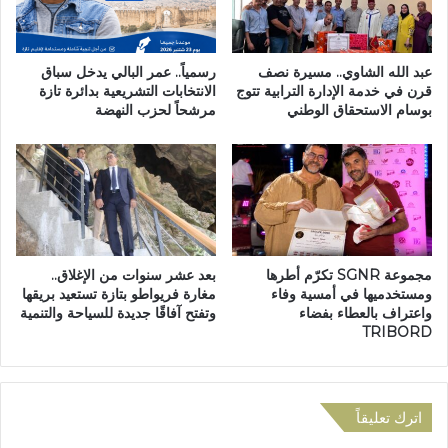
ة
ج
ل
ر
ل
س
م
ي
عبد الله الشاوي.. مسيرة نصف
رسمياً.. عمر البالي يدخل سباق
س
ف
قرن في خدمة الإدارة الترابية تتوج
الانتخابات التشريعية بدائرة تازة
ي
بوسام الاستحقاق الوطني
مرشحاً لحزب النهضة
ت
ر
خ
ة
ل
ا
ي
ل
د
خ
ا
ض
ل
ر
ل
مجموعة SGNR تكرّم أطرها
بعد عشر سنوات من الإغلاق..
ا
ذ
ومستخدميها في أمسية وفاء
مغارة فريواطو بتازة تستعيد بريقها
ء
ك
واعتراف بالعطاء بفضاء
وتفتح آفاقًا جديدة للسياحة والتنمية
ا
ر
TRIBORD
ل
ى
م
ا
ظ
ل
ف
خ
اترك تعليقاً
ر
م
ة
س