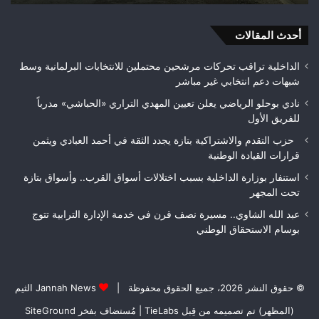
المجهر
وم
بتع
أحدث المقالات
الأ
الداخلية تراقب تحركات مرشحين محتملين للانتخابات البرلمانية وسط
شبهات دعم انتخابي غير مباشر
نادي بوحلو الرياضي يعلن تعيين المهدي التراري «الحباشي» مدرباً
للفريق الأول
حزب التقدم والاشتراكية بتازة يجدد الثقة في أحمد العبادي ويثمن
قرارات القيادة الوطنية
استنفار بوزارة الداخلية بسبب اختلالات أسواق القرب.. وأسواق بتازة
تحت المجهر
عبد الله الشاوي.. مسيرة نصف قرن في خدمة الإدارة الترابية تتوج
بوسام الاستحقاق الوطني
© حقوق النشر 2026، جميع الحقوق محفوظة |
Jannah News الثيم
(المظهر) تم تصميمه من قِبل TieLabs
| مُستضاف بفخر
SiteGround