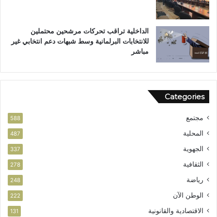
ت
ت
ا
ا
ل
ل
الداخلية تراقب تحركات مرشحين محتملين
ق
م
للانتخابات البرلمانية وسط شبهات دعم انتخابي غير
ي
ج
مباشر
ا
ه
د
ر
ة
ا
Categories
ل
و
مجتمع
ط
588
ن
المحلية
487
ي
الجهوية
ة
337
الثقافية
278
رياضة
248
الوطن الآن
222
الاقتصادية والقانونية
131