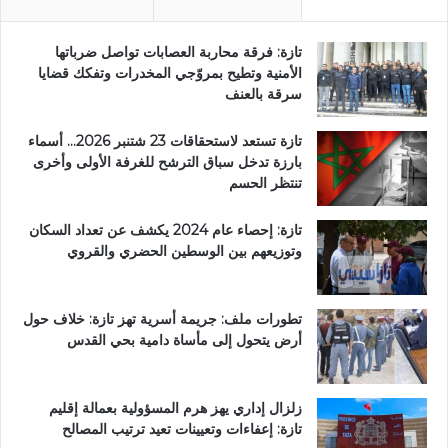
تازة: فرقة محاربة العصابات تواصل ضرباتها
الأمنية وتطيح بمروّجي المخدرات وتفكك قضايا
سرقة بالعنف
تازة تستعد لاستحقاقات 23 شتنبر 2026… أسماء
بارزة تدخل سباق الترشح للغرفة الأولى وأخرى
تنتظر الحسم
تازة: إحصاء عام 2024 يكشف عن تعداد السكان
وتوزيعهم بين الوسطين الحضري والقروي
تطورات ملف: جريمة أسرية تهز تازة: خلاف حول
أرض يتحول إلى مأساة دامية بحي القدس
زلزال إداري يهز هرم المسؤولية بعمالة إقليم
تازة: إعفاءات وتعيينات تعيد ترتيب المصالح