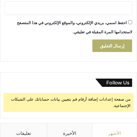
ا
ظ
ز
ف
ا
ر
ل
احفظ اسمي، بريدي الإلكتروني، والموقع الإلكتروني في هذا المتصفح
ة
و
لاستخدامها المرة المقبلة في تعليقي.
ط
ن
ي
Follow Us
من صفحة إعدادات إضافة أرقام قم بتعيين بيانات حساباتك على الشبكات
الإجتماعية.
الأشهر
الأخيرة
تعليقات