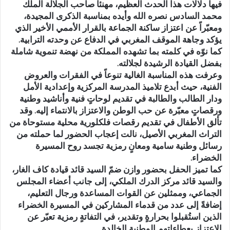
فيها دلالات هذا الحدث العظيم، مهنئاً صاحب الجلالة الملك
محمد السادس نصره الله وأيده بمناسبة الذكرى المجيدة،
ومعبّراً عن اعتزاز ساكنة الجماعة بالقرار الأممي الأخير الذي
يؤكد وجاهة الموقف المغربي في الدفاع عن وحدته الترابية.
كما نوّه في كلمته بما تشهده المملكة من نهضة تنموية شاملة
بفضل القيادة الرشيدة لجلالته.
وعرفت هذه المناسبة الغالية تنوعاً في الفقرات والعروض
الفنية، حيث أبدع تلاميذ المدرسة المركزية وإعدادية الأمل
ودار الطالب والطالبة في تقديم لوحاتٍ فنية وأناشيد وطنية
ورقصاتٍ معبّرة عن حب الوطن والاعتزاز بالانتماء إليه. وقد
تألق الأطفال في تقديم رقصات فلكلورية محلية مستوحاة من
التراث المغربي الأصيل، نالت إعجاب الحضور لما حملته من
رسائل وطنية سامية ومعانٍ رمزية تجسد روح المسيرة
الخضراء.
كما تميز الحفل بحضور وازن ضمّ السيد قائد قيادة كاف الغار،
والسيد قائد مركز الدرك الملكي، إلى جانب أعضاء المجلس
الجماعي، وممثلين عن القوات المساعدة ورجال التعليم،
إضافةً إلى عدد من قدماء المشاركين في المسيرة الخضراء
الذين استُقبلوا بحرارةٍ وتقدير، في التفاتةٍ رمزية تعبّر عن
الاعتزاز بعطاءاتهم الوطنية الخالدة.