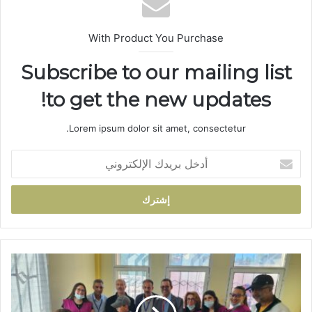
With Product You Purchase
Subscribe to our mailing list
to get the new updates!
Lorem ipsum dolor sit amet, consectetur.
أ
د
خ
ل
ب
ر
ي
د
ق
ك
ا
ا
ف
ل
ل