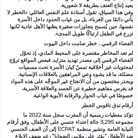
يعيد إنتاج العنف بطريقة لا شعورية.
وفي هذا السياق، تقول أستاذة علم النفس العائلي: «الخطر لا
يأتي دائمًا من الغرباء، بل من غياب الحدود داخل الأسرة
نفسها، حين يُسمح بتجاوزات صغيرة يظنها الأهل عادية لكنها
تزرع في الطفل ارتباكًا طويل المدى».
الفضاء الرقمي… خطر صامت داخل البيوت
لم تعد المخاطر مقتصرة على المحيط المادي، إذ تحوّل
الفضاء الرقمي إلى مصدر تهديد متزايد. فبعض المواقع تروّج
لمحتويات غير أخلاقية تمسّ كيان الأسرة تحت مسميات
مضللة، ما قد يشوه وعي المراهقين بالعلاقات الإنسانية.
ويحذر مختصون من أن الانفتاح غير الموجَّه على هذه المواد
قد يغرس مفاهيم خطيرة عن الجسد والعلاقة الأسرية،
خصوصًا في غياب الحوار والرقابة الأبوية الواعية.
أرقام تدق ناقوس الخطر
تؤكد معطيات رسمية أن المغرب سجل سنة 2022 ما
مجموعه 3,295 حالة اعتداء جنسي على الأطفال، وفق أرقام
النيابة العامة. وتشير منظمة ECPAT إلى أن العنف الجنسي
ضد الأطفال “يؤثر على ملايين الضحايا” رغم ضعف الإبلاغ