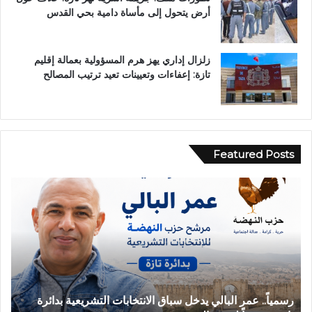
أرض يتحول إلى مأساة دامية بحي القدس
زلزال إداري يهز هرم المسؤولية بعمالة إقليم
تازة: إعفاءات وتعيينات تعيد ترتيب المصالح
Featured Posts
ح
ب
ا
و
د
ح
ث
ل
ة
و
ا
.
ن
.
ق
غ
حادثة انقلاب سيارة بدوار أيلمام تجدد مطالب إصلاح الطريق
ب
ل
ر