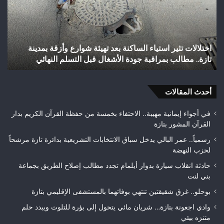
إنجازاً
“ال
تاريخياً
بإق
بالصعود
تاز
إلى
بعد
شباب رأس أجيري يحقق إنجازاً تاريخياً بالصعود إلى القسم
القسم
احت
الثاني هواة ويتوج بطلاً لعصبة فاس مكناس
ه
الثاني
24
هواة
هكتا
ويتوج
من
بطلاً
أحدث المقالات
الغ
لعصبة
الغ
فاس
في أجواء إيمانية مهيبة.. الاحتفاء بخمسة من حفظة القرآن الكريم بدار
مكناس
القرآن المشور بتازة
رسمياً.. عمر البالي يدخل سباق الانتخابات التشريعية بدائرة تازة مرشحاً
لحزب النهضة
حادثة انقلاب سيارة بدوار أيلمام تجدد مطالب إصلاح الطريق بجماعة
بني لنت
بوحلو.. غرق شقيقتين تنتهي بوفاتهما بالمستشفى الإقليمي بتازة
وادي اجعونة بتازة… شريان مائي يتحول إلى بؤرة للتلوث ويبدد حلم
متنزه بيئي