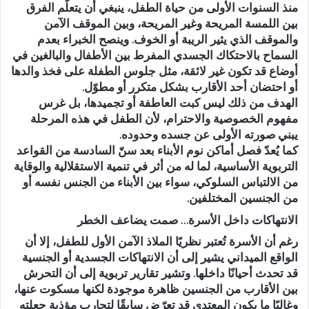
منذ السنوات الأولى من حياة الطفل، ينبغي أن يتعلّم الفرق
بين اللمسة المريحة وغير المريحة، وبين الموقف الآمن
والموقف الذي يثير الريبة أو الخوف. وينصح الخبراء بعدم
السماح بالاحتكاك الجسدي المفرط بين الأطفال والبالغين في
أوضاع قد تكون غير لائقة، مثل جلوس الطفلة على فخذ والدها
أو احتضان أحد الأقارب بشكل متكرر أو مطوّل.
الهدف من ذلك ليس كبت العاطفة أو تجميدها، بل غرس
مفهوم الخصوصية والاحترام، لأن الطفل في هذه المرحلة
يبني صورته الأولى عن جسده وحدوده.
كما يُعدّ فصل أماكن نوم الأبناء بعد سنّ السادسة من القواعد
التربوية الأساسية، لما له من أثر في تنمية الاستقلالية والوقاية
من الالتباس السلوكي، سواء بين الأبناء من الجنس نفسه أو
من الجنسين المختلفين.
الانتهاكات داخل الأسرة… صمت يضاعف الخطر
رغم أن الأسرة تُعتبر نظريًا الملاذ الآمن الأول للطفل، إلا أن
الواقع الميداني يشير إلى أن الانتهاكات الجسدية أو الجنسية
قد تحدث أحيانًا داخلها. وتشير تقارير تربوية إلى أن التحرش
بين الأقارب من الجنسين ظاهرة موجودة لكنها مسكوت عنها،
وغالبًا ما يكون المعتدي قد تعرّض سابقًا لتجارب مؤذية جعلته