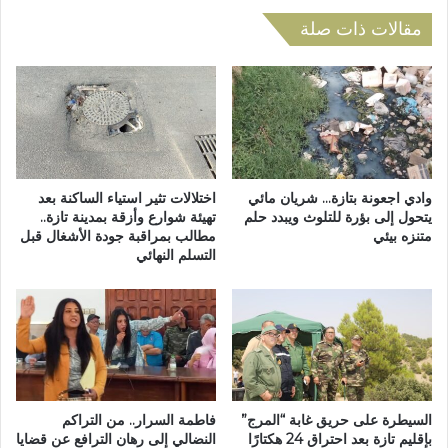
ط
ر
ب
ب
مقالات ذات صلة
ج
ت
م
ا
ا
ز
ع
ة
ة
ي
ب
س
ن
ج
ي
ل
وادي اجعونة بتازة… شريان مائي
اختلالات تثير استياء الساكنة بعد
ل
ر
يتحول إلى بؤرة للتلوث ويبدد حلم
تهيئة شوارع وأزقة بمدينة تازة..
ن
متنزه بيئي
مطالب بمراقبة جودة الأشغال قبل
ق
التسلم النهائي
ت
م
ل
اً
ت
ق
ق
ي
ر
ا
ي
س
ب
ي
ا
اً
السيطرة على حريق غابة “المرج”
فاطمة السرار.. من التراكم
ل
ف
بإقليم تازة بعد احتراق 24 هكتارًا
النضالي إلى رهان الترافع عن قضايا
خ
ي