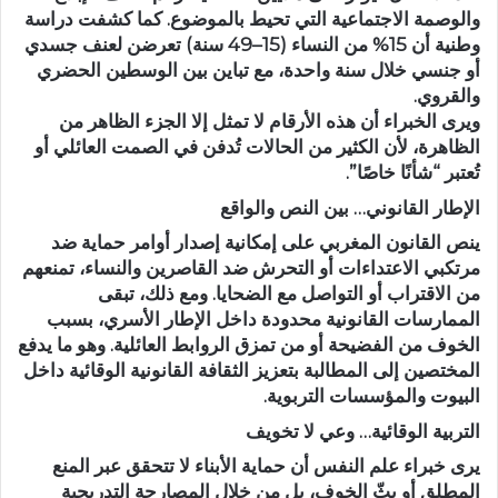
والوصمة الاجتماعية التي تحيط بالموضوع. كما كشفت دراسة
وطنية أن 15% من النساء (15–49 سنة) تعرضن لعنف جسدي
أو جنسي خلال سنة واحدة، مع تباين بين الوسطين الحضري
والقروي.
ويرى الخبراء أن هذه الأرقام لا تمثل إلا الجزء الظاهر من
الظاهرة، لأن الكثير من الحالات تُدفن في الصمت العائلي أو
تُعتبر “شأنًا خاصًا”.
الإطار القانوني… بين النص والواقع
ينص القانون المغربي على إمكانية إصدار أوامر حماية ضد
مرتكبي الاعتداءات أو التحرش ضد القاصرين والنساء، تمنعهم
من الاقتراب أو التواصل مع الضحايا. ومع ذلك، تبقى
الممارسات القانونية محدودة داخل الإطار الأسري، بسبب
الخوف من الفضيحة أو من تمزق الروابط العائلية. وهو ما يدفع
المختصين إلى المطالبة بتعزيز الثقافة القانونية الوقائية داخل
البيوت والمؤسسات التربوية.
التربية الوقائية… وعي لا تخويف
يرى خبراء علم النفس أن حماية الأبناء لا تتحقق عبر المنع
المطلق أو بثّ الخوف، بل من خلال المصارحة التدريجية