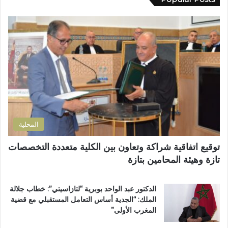
ك
م
ا
ا
ط
ل
ل
ا
م
إ
ل
س
ل
ب
ت
ك
إ
ش
ت
ص
ف
ر
ل
ى
و
ا
ا
ن
ح
ل
ي
ا
إ
المحلية
ل
ق
ط
ل
توقيع اتفاقية شراكة وتعاون بين الكلية متعددة التخصصات
ر
ي
تازة وهيئة المحامين بتازة
ي
م
ق
ي
ب
ب
الدكتور عبد الواحد بوبرية “لتازاسيتي”: خطاب جلالة
ج
ت
الملك: “الجدية أساس التعامل المستقبلي مع قضية
م
ا
المغرب الأولى”
ا
ز
ع
ة