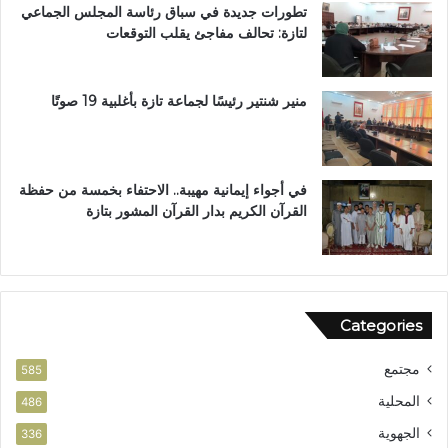
تطورات جديدة في سباق رئاسة المجلس الجماعي
ة
لتازة: تحالف مفاجئ يقلب التوقعات
ب
ن
ي
ل
منير شنتير رئيسًا لجماعة تازة بأغلبية 19 صوتًا
ن
ت
في أجواء إيمانية مهيبة.. الاحتفاء بخمسة من حفظة
القرآن الكريم بدار القرآن المشور بتازة
Categories
مجتمع
585
المحلية
486
الجهوية
336