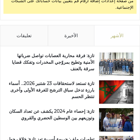
من صفحة إعدادات إضافة أرقام قم بتعيين بيانات حساباتك على الشبكات
الإجتماعية.
الأشهر
الأخيرة
تعليقات
تازة: فرقة محاربة العصابات تواصل ضرباتها
الأمنية وتطيح بمروّجي المخدرات وتفكك قضايا
سرقة بالعنف
تازة تستعد لاستحقاقات 23 شتنبر 2026… أسماء
بارزة تدخل سباق الترشح للغرفة الأولى وأخرى
تنتظر الحسم
تازة: إحصاء عام 2024 يكشف عن تعداد السكان
وتوزيعهم بين الوسطين الحضري والقروي
تطورات ملف: جريمة أسرية تهز تازة: خلاف حول