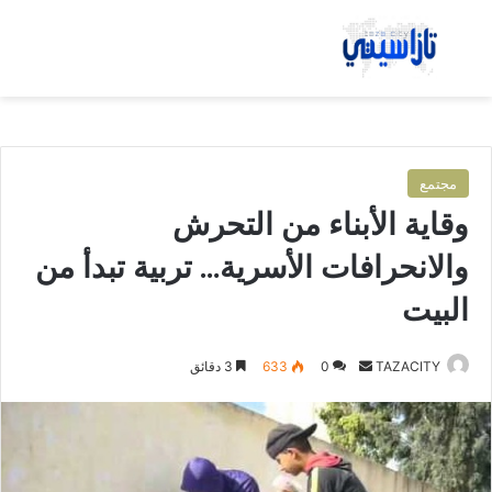
بحث عن
الق
مجتمع
وقاية الأبناء من التحرش
والانحرافات الأسرية… تربية تبدأ من
البيت
TAZACITY
أ
0
633
3 دقائق
ر
س
ل
ب