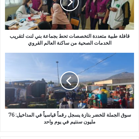
إ
ة
ل
ط
ك
ب
ت
ي
ر
ة
و
م
قافلة طبية متعددة التخصصات تحط بجماعة بني لنت لتقريب
ن
ت
الخدمات الصحية من ساكنة العالم القروي
ي
ع
د
س
د
و
ة
ق
ا
ا
ل
ل
ت
ج
خ
م
ص
ل
ص
ة
ا
ل
سوق الجملة للخضر بتازة يسجل رقماً قياسياً في المداخيل: 76
ت
ل
مليون سنتيم في يوم واحد
ت
خ
ح
ض