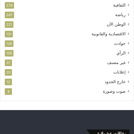
الثقافية
278
رياضة
247
الوطن الآن
221
الاقتصادية والقانونية
131
حوادث
126
الرأي
106
غير مصنف
37
إعلانات
20
خارج الحدود
12
صوت وصورة
8
مقالات عشوائية