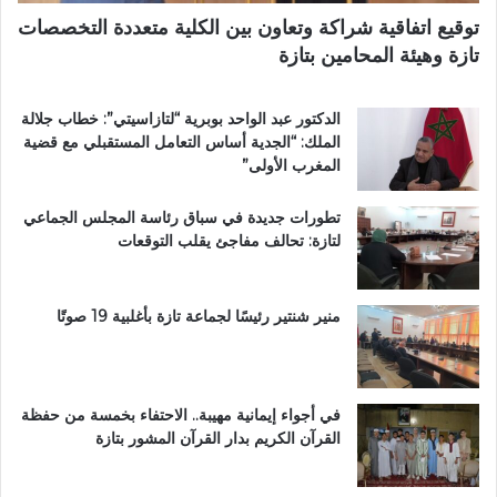
ب
ط
توقيع اتفاقية شراكة وتعاون بين الكلية متعددة التخصصات
د
ر
تازة وهيئة المحامين بتازة
ا
ي
ئ
ق
ر
ب
الدكتور عبد الواحد بوبرية “لتازاسيتي”: خطاب جلالة
ة
ج
الملك: “الجدية أساس التعامل المستقبلي مع قضية
ت
م
المغرب الأولى”
ا
ا
ز
ع
تطورات جديدة في سباق رئاسة المجلس الجماعي
ة
ة
لتازة: تحالف مفاجئ يقلب التوقعات
م
ب
ر
ن
ش
ي
ح
ل
منير شنتير رئيسًا لجماعة تازة بأغلبية 19 صوتًا
اً
ن
ل
ت
ح
ز
في أجواء إيمانية مهيبة.. الاحتفاء بخمسة من حفظة
ب
القرآن الكريم بدار القرآن المشور بتازة
ا
ل