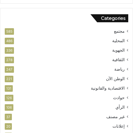
ن
ه
ض
Categories
ة
مجتمع
585
المحلية
486
الجهوية
336
الثقافية
278
رياضة
247
الوطن الآن
221
الاقتصادية والقانونية
131
حوادث
126
الرأي
106
غير مصنف
37
إعلانات
20