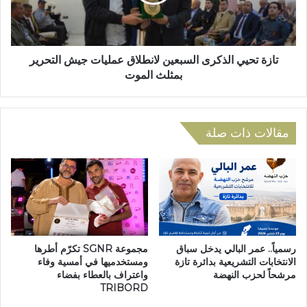
ح
ش
ي
خ
ي
ص
ا
اً
ل
تازة تحيي الذكرى السبعين لانطلاق عمليات جيش التحرير
ع
ذ
بمثلث الموت
ل
ك
ى
ر
خ
ى
ل
ا
مقالات ذات صلة
ف
ل
ي
س
ة
ب
أ
ع
ع
ي
م
ن
ا
ل
ل
ا
رسمياً.. عمر البالي يدخل سباق
مجموعة SGNR تكرّم أطرها
ش
ن
الانتخابات التشريعية بدائرة تازة
ومستخدميها في أمسية وفاء
غ
مرشحاً لحزب النهضة
واعتراف بالعطاء بفضاء
ط
TRIBORD
ب
ل
و
ا