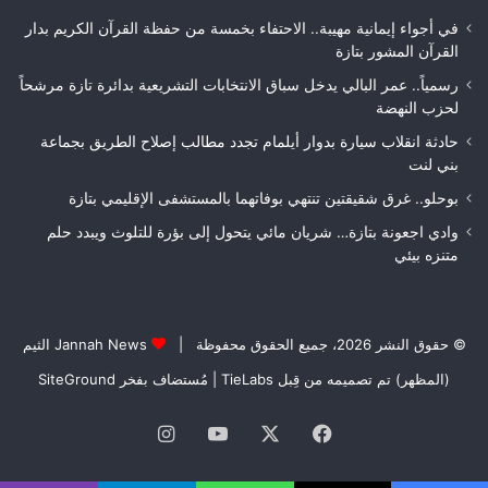
الأشغال
لعص
قبل
فا
في أجواء إيمانية مهيبة.. الاحتفاء بخمسة من حفظة القرآن الكريم بدار
التسلم
مك
القرآن المشور بتازة
النهائي
رسمياً.. عمر البالي يدخل سباق الانتخابات التشريعية بدائرة تازة مرشحاً
لحزب النهضة
حادثة انقلاب سيارة بدوار أيلمام تجدد مطالب إصلاح الطريق بجماعة
بني لنت
بوحلو.. غرق شقيقتين تنتهي بوفاتهما بالمستشفى الإقليمي بتازة
وادي اجعونة بتازة… شريان مائي يتحول إلى بؤرة للتلوث ويبدد حلم
متنزه بيئي
© حقوق النشر 2026، جميع الحقوق محفوظة |
Jannah News الثيم
(المظهر) تم تصميمه من قِبل TieLabs
| مُستضاف بفخر
SiteGround
فيسبوك
‫X
‫YouTube
انستقرام