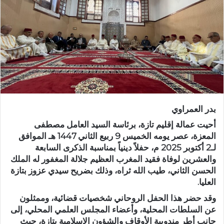
ر
ي
د
ا
إ
ل
ك
ت
ر
بدر العمراوي
و
ن
أحيت
عمالة إقليم تازة
، برئاسة السيد العامل
مصطفى
ي
المعزة
، عصر يومه الخميس
9 ربيع الثاني 1447 هـ الموافق
لـ2 أكتوبر 2025 م
، حفلاً دينياً بمناسبة
الذكرى السابعة
ا
والعشرين لوفاة فقيد المغرب العظيم جلالة المغفور له الملك
الحسن الثاني، طيب الله ثراه
، وذلك بضريح
سيدي عزوز بتازة
العليا
.
وقد حضر هذا الحفل الروحاني شخصيات قضائية، وممثلون
عن السلطات المحلية، وأعضاء
المجلس العلمي المحلي
، إلى
جانب أطر
مندوبية الأوقاف والشؤون الإسلامية
بتازة، حيث