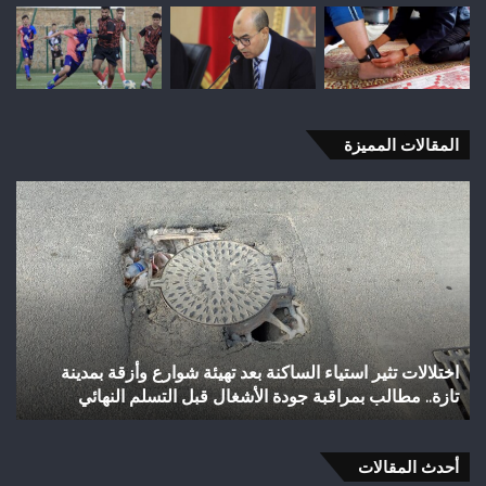
المقالات المميزة
اختلالات
شب
تثير
رأ
استياء
أجي
الساكنة
يح
بعد
إنجا
تهيئة
تاري
شوارع
بال
وأزقة
إلى
اختلالات تثير استياء الساكنة بعد تهيئة شوارع وأزقة بمدينة
ش
بمدينة
الق
تازة.. مطالب بمراقبة جودة الأشغال قبل التسلم النهائي
ا
تازة..
الث
مطالب
هوا
بمراقبة
ويت
جودة
أحدث المقالات
بطلا