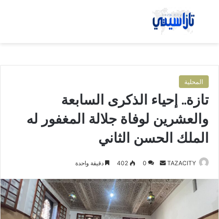
بحث عن
الق
المحلية
تازة.. إحياء الذكرى السابعة
والعشرين لوفاة جلالة المغفور له
الملك الحسن الثاني
TAZACITY
أ
0
402
دقيقة واحدة
ر
س
ل
ب