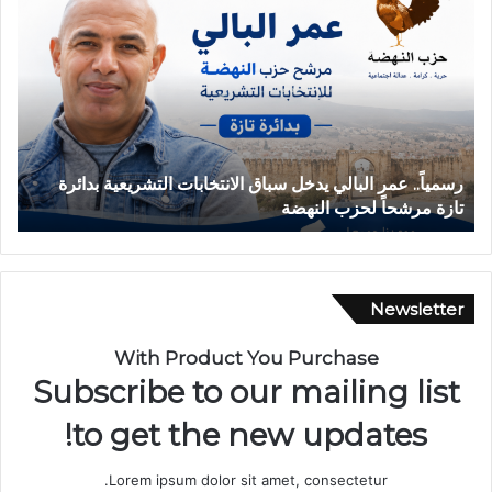
ر
ح
س
ا
م
د
ي
ث
اً
ة
.
ا
.
ن
ع
ق
رسمياً.. عمر البالي يدخل سباق الانتخابات التشريعية بدائرة
ح
م
ل
تازة مرشحاً لحزب النهضة
ب
ر
ا
ا
ب
ل
س
ب
ي
ا
ا
Newsletter
ل
ر
ي
ة
With Product You Purchase
ي
ب
Subscribe to our mailing list
د
د
خ
و
to get the new updates!
ل
ا
س
ر
Lorem ipsum dolor sit amet, consectetur.
ب
أ