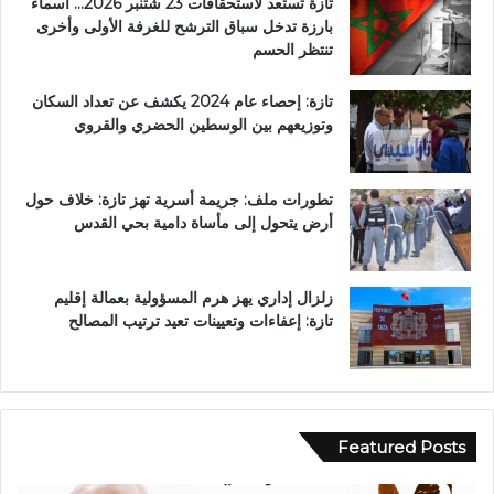
تازة تستعد لاستحقاقات 23 شتنبر 2026… أسماء
بارزة تدخل سباق الترشح للغرفة الأولى وأخرى
تنتظر الحسم
تازة: إحصاء عام 2024 يكشف عن تعداد السكان
وتوزيعهم بين الوسطين الحضري والقروي
تطورات ملف: جريمة أسرية تهز تازة: خلاف حول
أرض يتحول إلى مأساة دامية بحي القدس
زلزال إداري يهز هرم المسؤولية بعمالة إقليم
تازة: إعفاءات وتعيينات تعيد ترتيب المصالح
Featured Posts