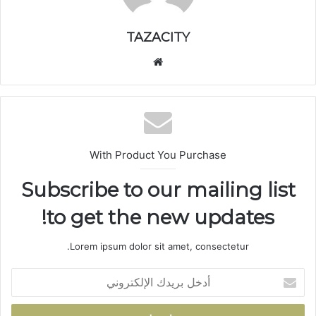
TAZACITY
موق
ع
الوي
ب
With Product You Purchase
Subscribe to our mailing list
to get the new updates!
Lorem ipsum dolor sit amet, consectetur.
أ
د
خ