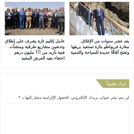
ت
ق
خ
ع
ر
م
ي
ل
ب
ي
ا
بعد عشر سنوات من الإغلاق..
عامل إقليم تازة يشرف على إطلاق
ت
مغارة فريواطو بتازة تستعيد بريقها
وتدشين مشاريع طرقية ومنشآت
ج
وتفتح آفاقًا جديدة للسياحة والتنمية
فنية بأزيد من 111 مليون درهم
ي
احتفاء بعيد العرش المجيد
ش
ا
ل
ت
اترك تعليقاً
ح
ر
لن يتم نشر عنوان بريدك الإلكتروني.
الحقول الإلزامية مشار إليها بـ
*
ي
ر
ا
ب
ل
م
ث
ت
ل