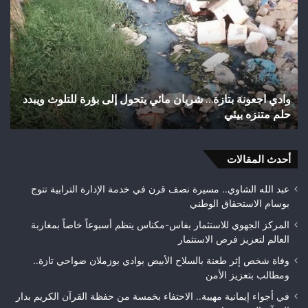
استياء
أجي
الساكنة
يح
بعد
إنجا
تهيئة
تاري
شوارع
بال
وأزقة
إلى
اختلالات تثير استياء الساكنة بعد تهيئة شوارع وأزقة بمدينة
ش
بمدينة
الق
تازة.. مطالب بمراقبة جودة الأشغال قبل التسلم النهائي
ا
تازة..
الث
مطالب
هوا
بمراقبة
ويت
جودة
أحدث المقالات
بطلا
الأشغال
لعص
قبل
فا
عبد الله الشاوي.. مسيرة نصف قرن في خدمة الإدارة الترابية تتوج
التسلم
مك
بوسام الاستحقاق الوطني
النهائي
المركز الجهوي للاستثمار بفاس-مكناس ينظم أسبوعاً خاصاً بمغاربة
العالم لتعزيز فرص الاستثمار
وفاة شخص إثر طعنة بالسلاح الأبيض بوادي بوزملان ضواحي تازة..
ومطالب بتعزيز الأمن
في أجواء إيمانية مهيبة.. الاحتفاء بخمسة من حفظة القرآن الكريم بدار