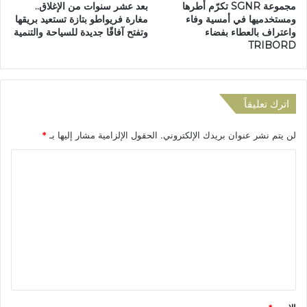
مجموعة SGNR تكرّم أطرها
بعد عشر سنوات من الإغلاق..
ر
ن
ومستخدميها في أمسية وفاء
مغارة فريواطو بتازة تستعيد بريقها
ن
ه
واعتراف بالعطاء بفضاء
وتفتح آفاقًا جديدة للسياحة والتنمية
ف
ي
TRIBORD
ا
ح
ل
ي
ا
ا
ح
ت
اترك تعليقاً
ت
ه
ف
ش
لن يتم نشر عنوان بريدك الإلكتروني.
الحقول الإلزامية مشار إليها بـ
*
ا
ن
ل
ق
ا
ي
اً
و
ل
ب
ع
ع
ت
ر
د
ع
س
ا
ت
ع
ل
ق
ت
ي
ل
د
ي
ا
ق
د
ء
*