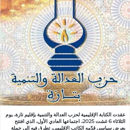
ر
ي
د
ا
إ
ل
ك
ت
ر
و
ن
ي
ا
عقدت الكتابة الإقليمية لحزب العدالة والتنمية بإقليم تازة، يوم
الثلاثاء 6 غشت 2025، اجتماعها العادي الأول، الذي افتتح
بعرض سياسي قدّمه الكاتب الإقليمي، تطرق فيه إلى جملة