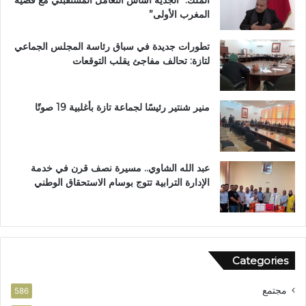
.
ر
المغرب الأولى”
و
ي
م
م
تطورات جديدة في سباق رئاسة المجلس الجماعي
ط
ب
لتازة: تحالف مفاجئ يقلب التوقعات
ا
د
ل
ا
ب
ر
ب
ا
منير شنتير رئيسًا لجماعة تازة بأغلبية 19 صوتًا
ت
ل
ع
ق
ز
ر
ي
آ
عبد الله الشاوي.. مسيرة نصف قرن في خدمة
ز
ن
الإدارة الترابية تتوج بوسام الاستحقاق الوطني
ا
ا
ل
ل
أ
م
م
ش
ن
و
Categories
ر
ب
مجتمع
ت
586
ا