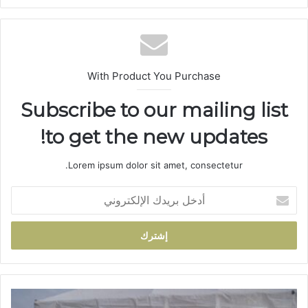
ع
الوي
ب
With Product You Purchase
Subscribe to our mailing list
to get the new updates!
Lorem ipsum dolor sit amet, consectetur.
أ
د
خ
ل
ب
ر
ي
د
ا