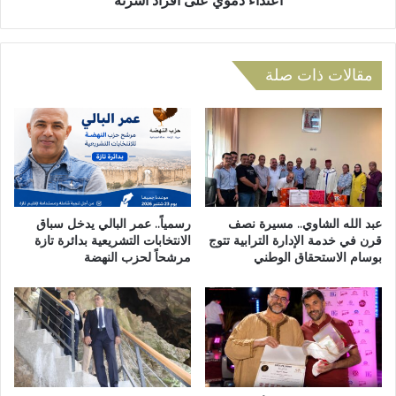
اعتداء دموي على أفراد أسرته
ر
ه
ب
ز
ي
ج
ة
م
مقالات ذات صلة
ا
ا
ل
ع
و
ة
ر
ب
ا
و
ي
ش
ن
ف
ي
ا
عبد الله الشاوي.. مسيرة نصف
رسمياً.. عمر البالي يدخل سباق
ة
ع
قرن في خدمة الإدارة الترابية تتوج
الانتخابات التشريعية بدائرة تازة
ب
بوسام الاستحقاق الوطني
مرشحاً لحزب النهضة
ة
ت
:
ا
س
ه
ت
ل
ي
ة
ن
ب
ي
ك
ي