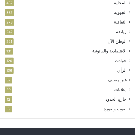
المحلية
487
ز
الجهوية
ة
337
الثقافية
278
رياضة
247
الوطن الآن
221
الاقتصادية والقانونية
131
حوادث
126
الرأي
106
غير مصنف
37
إعلانات
20
خارج الحدود
12
صوت وصورة
8