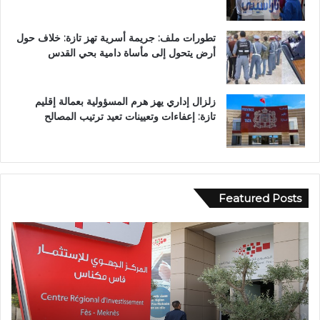
تطورات ملف: جريمة أسرية تهز تازة: خلاف حول
أرض يتحول إلى مأساة دامية بحي القدس
زلزال إداري يهز هرم المسؤولية بعمالة إقليم
تازة: إعفاءات وتعيينات تعيد ترتيب المصالح
Featured Posts
و
ف
ف
ي
ا
أ
ة
ج
ش
و
خ
ا
ص
ء