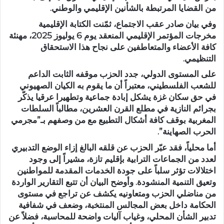
من القضايا المرتبطة بالشأنين الإقليمي والوطني.
وفي بيان صادر عقب الاجتماع، ثمّنت الكتابة الإقليمية
مخرجات المؤتمر الإقليمي المنعقد يوم 6 يوليوز 2025، مهنئة
كافة الأعضاء والمتعاطفين على نجاح هذا الاستحقاق
التنظيمي.
على المستوى الدولي، جدد الحزب موقفه الثابت الداعم
للشعب الفلسطيني، معتبراً أن ما يقوم به الكيان الصهيوني
في حق سكان غزة يشكل إبادة جماعية وتطهيرا عرقيا يذكّر
بجرائم النازية في مطلع القرن العشرين، مطالباً السلطات
المغربية بوقف كافة أشكال التطبيع مع من وصفهم بـ”مجرمي
الحرب الصهاينة”.
أما محلياً، فقد عبّر الحزب عن قلقه البالغ إزاء الوضع التدبيري
لعدد من الجماعات الترابية بإقليم تازة، مشيراً إلى وجود
اختلالات تؤثر سلباً على جودة الخدمات المقدمة للمواطنين
وتعيق التنمية المنشودة. وأوضح البيان أن تتبع التقارير الواردة
من مناضلي الحزب ومتعاونيه يكشف عن تراجع في مستوى
الحكامة داخل بعض المجالس المنتخبة، وضعف في شفافية
تدبير الشأن المحلي، وغياب آليات واضحة للمحاسبة، فضلاً عن