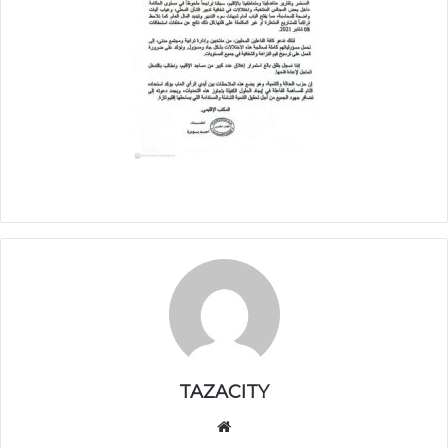
TAZACITY
موق