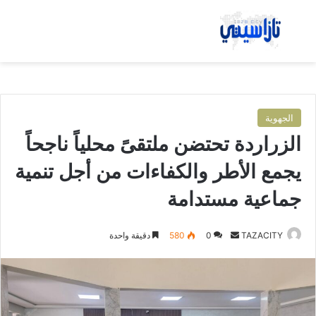
بحث عن
الق
الجهوية
الزراردة تحتضن ملتقىً محلياً ناجحاً
يجمع الأطر والكفاءات من أجل تنمية
جماعية مستدامة
TAZACITY
أ
0
580
دقيقة واحدة
ر
س
ل
ب