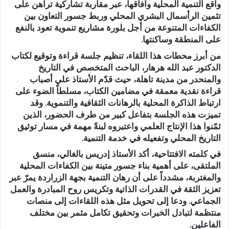
واقع التنمية المحلية وآفاقها، عبر مقاربة تشاركية تراهن على
تثمين الرأسمال البشري المحلي وربط جسور التعاون بين
الكفاءات المتنوعة من أجل بلورة مشاريع تنموية تعود بالنفع
على المنطقة وساكنتها.
من أبرز محطات هذا اللقاء، تنظيم جلسة قراءة وتوقيع لكتاب
الدكتور عبد الله هرهار، الباحث المتخصص في التاريخ
والمنحدر من مدينة تاهلة، حيث قدّم الأستاذ علي أصباب
قراءة نقدية معمقة في مضامين الكتاب، مسلطاً الضوء على
ارتباط الذاكرة المحلية بالرهانات الثقافية والتنموية. وقد
تميزت هذه الجلسة بتفاعل كبير من طرف الحضور، الذين
ثمّنوا هذا الإنتاج العلمي واعتبروه لبنةً مهمة في مسار توثيق
التاريخ المحلي وتفعيله في خدمة التنمية.
في كلمته الافتتاحية، أكد الأستاذ إدريس بالغالي، منسق
الملتقى، على أهمية بناء جسور متينة بين الكفاءات المحلية
والمغتربة، مشدداً على أن رهان التنمية بجهة الزراردة يمرّ عبر
تعزيز الثقة في القدرات الذاتية وتكريس روح المبادرة والعمل
الجماعي. ودعا إلى تحويل مثل هذه اللقاءات إلى منصات
منتظمة لتبادل الخبرات وتحقيق تكامل مثمر بين مختلف
الفاعلين.