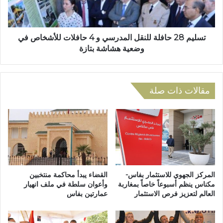
ة
8
ل
ح
ل
ا
ق
ف
تسليم 28 حافلة للنقل المدرسي و 4 حافلات للأشخاص في
و
ل
وضعية هشاشة بتازة
ا
ة
ت
ل
ا
ل
ل
ن
مقالات ذات صلة
م
ق
ل
ل
ك
ا
ي
ل
ة
م
ا
د
ل
ر
ج
س
المركز الجهوي للاستثمار بفاس-
القضاء يبدأ محاكمة منتخبين
و
ي
مكناس ينظم أسبوعاً خاصاً بمغاربة
وأعوان سلطة في ملف انهيار
ي
العالم لتعزيز فرص الاستثمار
عمارتين بفاس
و
ة
4
ع
ح