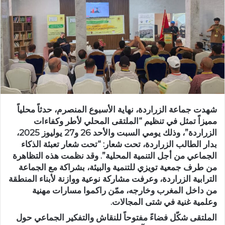
ر
ي
د
ا
إ
ل
ك
ت
ر
شهدت جماعة الزراردة، نهاية الأسبوع المنصرم، حدثاً محلياً
و
مميزاً تمثل في تنظيم “الملتقى المحلي لأطر وكفاءات
ن
الزراردة”، وذلك يومي السبت والأحد 26 و27 يوليوز 2025،
ي
بدار الطالب الزراردة، تحت شعار: “تحت شعار تعبئة الذكاء
ا
الجماعي من أجل التنمية المحلية”. وقد نظمت هذه التظاهرة
من طرف جمعية تويزي للتنمية والبيئة، بشراكة مع الجماعة
الترابية الزراردة، وعرفت مشاركة نوعية ووازنة لأبناء المنطقة
من داخل المغرب وخارجه، ممّن راكموا مسارات مهنية
وعلمية غنية في شتى المجالات.
الملتقى شكّل فضاءً مفتوحاً للنقاش والتفكير الجماعي حول