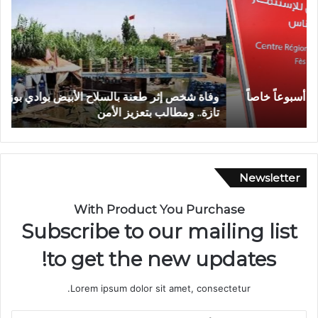
ا
أ
ة
ج
ش
و
خ
ا
ص
ء
إ
إ
وفاة شخص إثر طعنة بالسلاح الأبيض بوادي بوزملان ضواحي
ف
ث
ي
تازة.. ومطالب بتعزيز الأمن
ا
ر
م
ط
ا
ع
ن
ن
ي
ة
ة
Newsletter
ب
م
ا
ه
With Product You Purchase
ل
ي
Subscribe to our mailing list
س
ب
ل
ة
to get the new updates!
ا
.
ح
.
Lorem ipsum dolor sit amet, consectetur.
ا
ا
ل
ل
أ