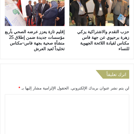
ل
ا
ى
ف
م
ل
س
ا
ت
ت
حزب التقدم والاشتراكية يزكي
إقليم تازة يعزز عرضه الصحي بأربع
و
ل
زهرة برحيوي عن جهة فاس
مؤسسات جديدة ضمن إطلاق 25
ى
ل
مكناس لقيادة اللائحة الجهوية
منشأة صحية بجهة فاس–مكناس
م
أ
للنساء
تخليداً لعيد العرش
ط
ش
ا
خ
ر
ا
ف
ص
اترك تعليقاً
ا
ف
س
ي
لن يتم نشر عنوان بريدك الإلكتروني.
الحقول الإلزامية مشار إليها بـ
*
-
و
س
ض
ا
ا
ع
ي
ل
ي
س
ة
ت
(
ه
ع
ب
ش
ل
ا