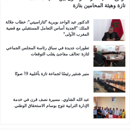
تازة وهيئة المحامين بتازة
ا
ن
ز
ا
ة
ل
الدكتور عبد الواحد بوبرية “لتازاسيتي”: خطاب جلالة
.
ك
الملك: “الجدية أساس التعامل المستقبلي مع قضية
.
ر
المغرب الأولى”
و
ي
م
م
تطورات جديدة في سباق رئاسة المجلس الجماعي
ط
ب
لتازة: تحالف مفاجئ يقلب التوقعات
ا
د
ل
ا
ب
ر
ب
ا
منير شنتير رئيسًا لجماعة تازة بأغلبية 19 صوتًا
ت
ل
ع
ق
ز
ر
ي
آ
عبد الله الشاوي.. مسيرة نصف قرن في خدمة
ز
ن
الإدارة الترابية تتوج بوسام الاستحقاق الوطني
ا
ا
ل
ل
أ
م
م
ش