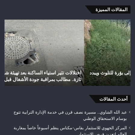
المقالات المميزة
اختلالات
شب
تثير
رأ
استياء
أجي
الساكنة
يح
بعد
إنجا
تهيئة
تاري
شوارع
بال
وأزقة
إلى
اختلالات تثير استياء الساكنة بعد تهيئة شوارع وأزقة بمدينة
ش
بمدينة
الق
تازة.. مطالب بمراقبة جودة الأشغال قبل التسلم النهائي
ا
تازة..
الث
مطالب
هوا
بمراقبة
ويت
جودة
أحدث المقالات
بطلا
الأشغال
لعص
قبل
فا
عبد الله الشاوي.. مسيرة نصف قرن في خدمة الإدارة الترابية تتوج
التسلم
مك
بوسام الاستحقاق الوطني
النهائي
المركز الجهوي للاستثمار بفاس-مكناس ينظم أسبوعاً خاصاً بمغاربة
العالم لتعزيز فرص الاستثمار