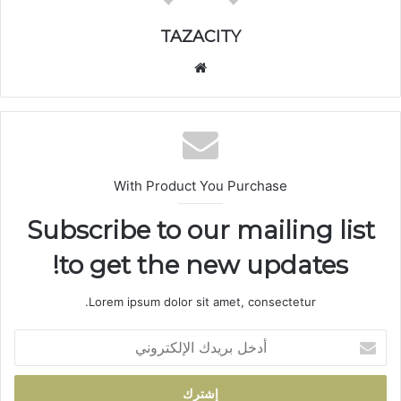
TAZACITY
موق
ع
الوي
ب
With Product You Purchase
Subscribe to our mailing list
to get the new updates!
Lorem ipsum dolor sit amet, consectetur.
أ
د
خ
ل