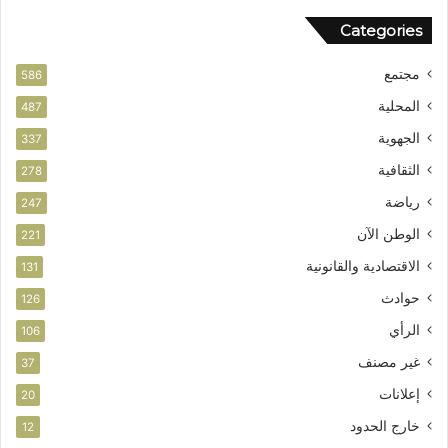
ن
و
Categories
ر
ب
مجتمع
ت
586
ا
المحلية
487
ز
الجهوية
ة
337
الثقافية
278
رياضة
247
الوطن الآن
221
الاقتصادية والقانونية
131
حوادث
126
الرأي
106
غير مصنف
37
إعلانات
20
خارج الحدود
12