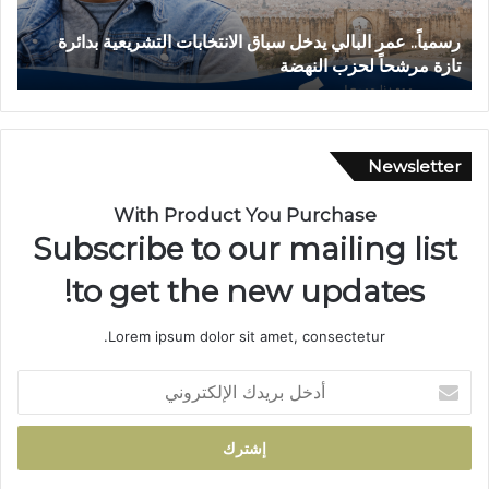
ق
سباق الانتخابات التشريعية بدائرة
حادثة انقلاب سيارة بدوار أيل
ل
بجماعة بني لنت
ا
ب
س
ي
ا
Newsletter
ر
ة
With Product You Purchase
ب
Subscribe to our mailing list
د
و
to get the new updates!
ا
ر
Lorem ipsum dolor sit amet, consectetur.
أ
ي
أ
ل
د
م
خ
ا
ل
م
ب
ت