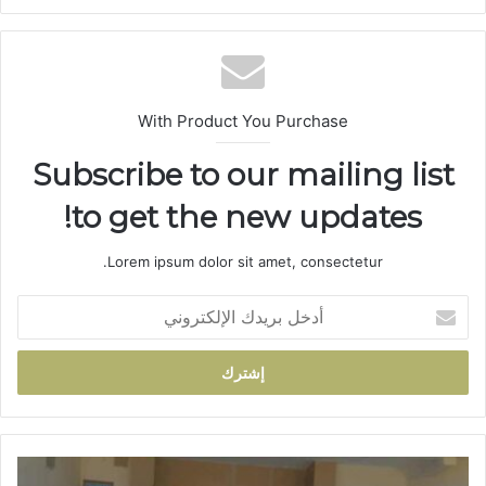
ع
الوي
ب
With Product You Purchase
Subscribe to our mailing list
to get the new updates!
Lorem ipsum dolor sit amet, consectetur.
أ
د
خ
ل
ب
ر
ي
د
أ