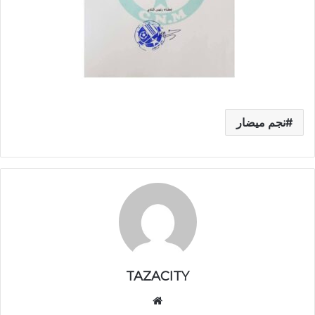
نجم ميضار
TAZACITY
موق