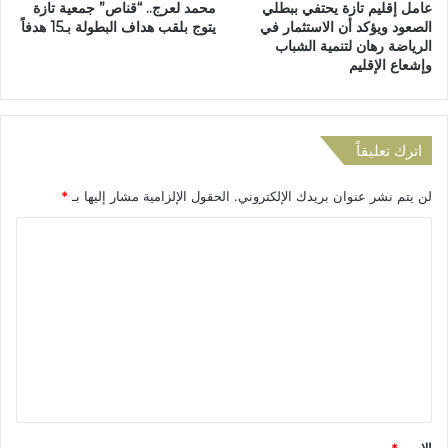
عامل إقليم تازة يحتفي ببطلي
محمد لعرج.. “قناص” جمعية تازة
ي
ل
الصعود ويؤكد أن الاستثمار في
يتوج بلقب هداف البطولة بـ15 هدفاً
ل
ب
الرياضة رهان لتنمية الشباب
ل
ا
وإشعاع الإقليم
ل
ك
و
ا
ع
ل
و
و
اترك تعليقاً
د
ر
ي
لن يتم نشر عنوان بريدك الإلكتروني.
الحقول الإلزامية مشار إليها بـ
*
ا
ب
ا
إ
ل
ق
ل
ت
ي
ع
م
ت
ل
ا
ي
ز
ق
ة
*