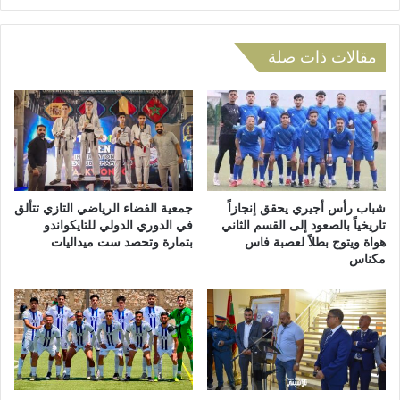
ل
ر
و
ا
س
مقالات ذات صلة
ت
ط
ا
ت
ل
غ
د
ي
و
ي
ر
ب
ة
ل
ا
ل
ل
شباب رأس أجيري يحقق إنجازاً
جمعية الفضاء الرياضي التازي تتألق
م
تاريخياً بالصعود إلى القسم الثاني
في الدوري الدولي للتايكواندو
ا
هواة ويتوج بطلاً لعصبة فاس
بتمارة وتحصد ست ميداليات
ع
س
مكناس
ل
ت
و
د
م
ر
ة
ا
و
ك
ت
ي
أ
ة
ج
ل