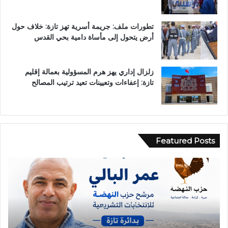
تطورات ملف: جريمة أسرية تهز تازة: خلاف حول
أرض يتحول إلى مأساة دامية بحي القدس
زلزال إداري يهز هرم المسؤولية بعمالة إقليم
تازة: إعفاءات وتعيينات تعيد ترتيب المصالح
Featured Posts
ح
ا
د
ث
ة
ا
ن