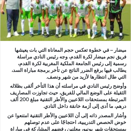
د
ا
إ
ل
ك
ت
ر
ميضار – في خطوة تعكس حجم المعاناة التي بات يعيشها
و
فريق نجم ميضار لكرة القدم، وجه رئيس النادي مراسلة
ن
رسمية إلى رئيس الجامعة الملكية المغربية لكرة القدم،
ي
يطالب فيها برفع الضرر الناتج عن تأخر برمجة مباراة السد،
ا
التي طال انتظارها لأزيد من شهر ونصف.
وأوضح رئيس النادي في مراسلته أن هذا التأخر ألقى بظلاله
الثقيلة على الوضع المالي للفريق، حيث تجاوزت المصاريف
المرتبطة بمستحقات اللاعبين والأطر التقنية مبلغ 200 ألف
درهم، ما أدى إلى أزمة خانقة داخل النادي.
وأشار المصدر ذاته إلى أن اللاعبين والأطر التقنية امتنعوا عن
خوض الحصص التدريبية، احتجاجًا على عدم توصلهم
بمستحقات شهر يونيو، معلنين رفضهم المشاركة في مباراة