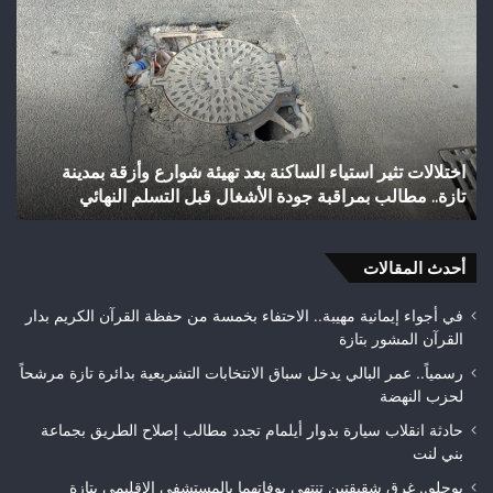
رأس
أجيري
يحقق
إنجازاً
تاريخياً
بالصعود
إلى
ت تثير استياء الساكنة بعد تهيئة شوارع وأزقة بمدينة
شباب رأس أج
القسم
 مطالب بمراقبة جودة الأشغال قبل التسلم النهائي
الثاني هوا
الثاني
هواة
ويتوج
أحدث المقالات
بطلاً
لعصبة
فاس
في أجواء إيمانية مهيبة.. الاحتفاء بخمسة من حفظة القرآن الكريم بدار
مكناس
القرآن المشور بتازة
رسمياً.. عمر البالي يدخل سباق الانتخابات التشريعية بدائرة تازة مرشحاً
لحزب النهضة
حادثة انقلاب سيارة بدوار أيلمام تجدد مطالب إصلاح الطريق بجماعة
بني لنت
بوحلو.. غرق شقيقتين تنتهي بوفاتهما بالمستشفى الإقليمي بتازة