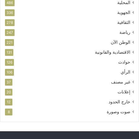
المحلية
486
الجهوية
336
الثقافية
278
رياضة
247
الوطن الآن
221
الاقتصادية والقانونية
131
حوادث
126
الرأي
106
غير مصنف
37
إعلانات
20
خارج الحدود
12
صوت وصورة
8