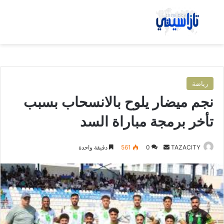
بحث عن
الق
رياضة
نجم ميضار يلوح بالانسحاب بسبب
تأخر برمجة مباراة السد
TAZACITY
أ
0
561
دقيقة واحدة
ر
س
ل
ب
ر
ي