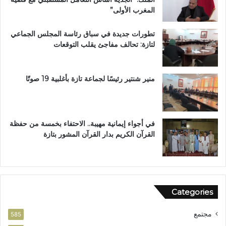
م
المغرب الأولى”
ا
ع
تطورات جديدة في سباق رئاسة المجلس الجماعي
ة
لتازة: تحالف مفاجئ يقلب التوقعات
ب
ن
ي
ل
منير شنتير رئيسًا لجماعة تازة بأغلبية 19 صوتًا
ن
ت
في أجواء إيمانية مهيبة.. الاحتفاء بخمسة من حفظة
القرآن الكريم بدار القرآن المشور بتازة
Categories
مجتمع
585