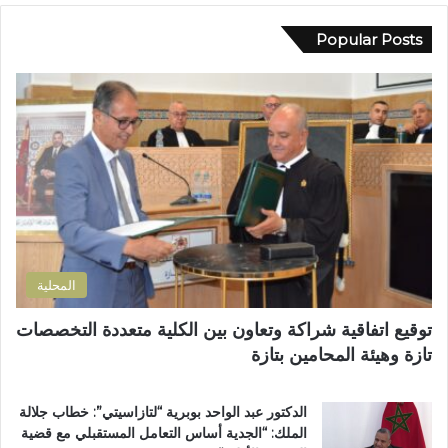
ي
ا
ا
د
Popular Posts
س
د
ك
ي
ي
ا
ن
ب
ل
ظ
و
إ
م
ز
ل
أ
م
ك
س
ل
ت
ب
ا
ر
و
ن
و
ع
ض
ن
اً
و
ي
خ
ا
المحلية
ا
ح
ص
ي
توقيع اتفاقية شراكة وتعاون بين الكلية متعددة التخصصات
اً
ت
تازة وهيئة المحامين بتازة
ب
ا
م
ز
غ
ة
الدكتور عبد الواحد بوبرية “لتازاسيتي”: خطاب جلالة
ا
.
الملك: “الجدية أساس التعامل المستقبلي مع قضية
ر
.