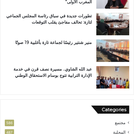
المغرب الأولى”
ب
و
ة
م
تطورات جديدة في سباق رئاسة المجلس الجماعي
ا
ط
لتازة: تحالف مفاجئ يقلب التوقعات
ل
ا
ع
ل
ا
ب
ل
ب
منير شنتير رئيسًا لجماعة تازة بأغلبية 19 صوتًا
م
ت
ل
ع
ت
ز
ع
ي
عبد الله الشاوي.. مسيرة نصف قرن في خدمة
ز
ز
الإدارة الترابية تتوج بوسام الاستحقاق الوطني
ي
ا
ز
ل
ف
أ
ر
م
ص
ن
Categories
ا
ل
مجتمع
ا
586
س
المحلية
487