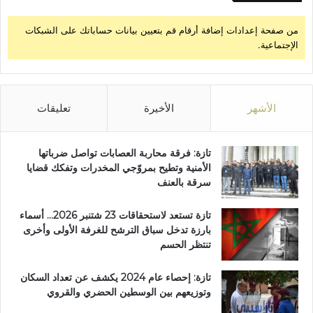
ي
ة
من صفحة إعدادات إضافة أرقام قم بتعيين بيانات حساباتك على الشبكات
م
الإجتماعية.
ت
م
ي
ز
ة
الأشهر
الأخيرة
تعليقات
+
ص
و
تازة: فرقة محاربة العصابات تواصل ضرباتها
ر
الأمنية وتطيح بمروّجي المخدرات وتفكك قضايا
و
سرقة بالعنف
ف
ي
تازة تستعد لاستحقاقات 23 شتنبر 2026… أسماء
د
بارزة تدخل سباق الترشح للغرفة الأولى وأخرى
ي
تنتظر الحسم
و
تازة: إحصاء عام 2024 يكشف عن تعداد السكان
وتوزيعهم بين الوسطين الحضري والقروي