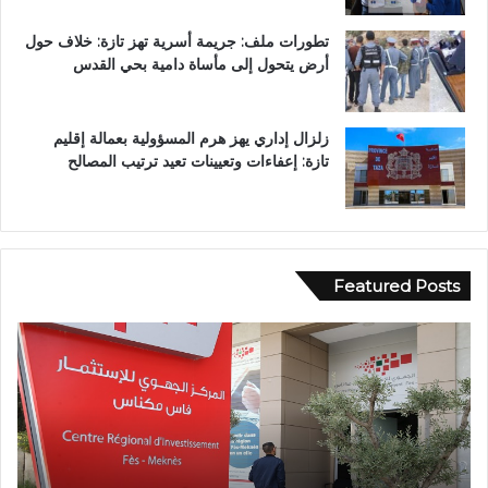
تطورات ملف: جريمة أسرية تهز تازة: خلاف حول
أرض يتحول إلى مأساة دامية بحي القدس
زلزال إداري يهز هرم المسؤولية بعمالة إقليم
تازة: إعفاءات وتعيينات تعيد ترتيب المصالح
Featured Posts
ا
و
ل
ف
م
ا
ر
ة
ك
ش
ز
خ
ا
ص