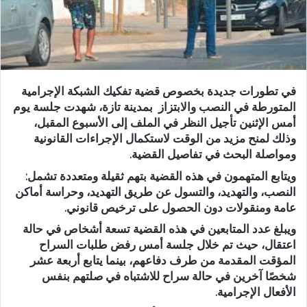
د
ا
إ
ل
ك
في تطورات جديدة بخصوص قضية تفكيك الشبكة الإجرامية
ت
المتورطة في النصب والابتزاز بمدينة تازة، شهدت جلسة يوم
ر
أمس الإثنين تأجيل النظر في الملف إلى الأسبوع المقبل،
و
وذلك لمنح مزيد من الوقت لاستكمال الإجراءات القانونية
ن
ومواصلة البحث في تفاصيل القضية.
ي
ويتابع المتهمون في هذه القضية بتهم ثقيلة ومتعددة تشمل:
ا
النصب، والتهديد، والتسول عن طريق التهديد، وحراسة أماكن
عامة ومنقولات دون الحصول على ترخيص قانوني
.
ويبلغ عدد المتابعين في هذه القضية
تسعة أشخاص في حالة
اعتقال
، حيث تم خلال جلسة أمس رفض طلبات السراح
المؤقت المقدمة من طرف دفاعهم، بينما يتابع
أربعة عشر
شخصًا آخرين في حالة سراح
للاشتباه في صلتهم بنفس
الأفعال الإجرامية.