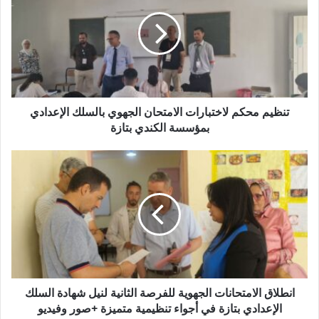
ا
ظ
ل
ي
إ
م
ل
م
ك
ح
ت
ك
ر
م
و
ل
تنظيم محكم لاختبارات الامتحان الجهوي بالسلك الإعدادي
ن
ا
بمؤسسة الكندي بتازة
ي
خ
ت
ا
ب
ن
ا
ط
ر
ل
ا
ا
ت
ق
ا
ا
ل
ل
ا
ا
م
م
انطلاق الامتحانات الجهوية للفرصة الثانية لنيل شهادة السلك
ت
ت
الإعدادي بتازة في أجواء تنظيمية متميزة +صور وفيديو