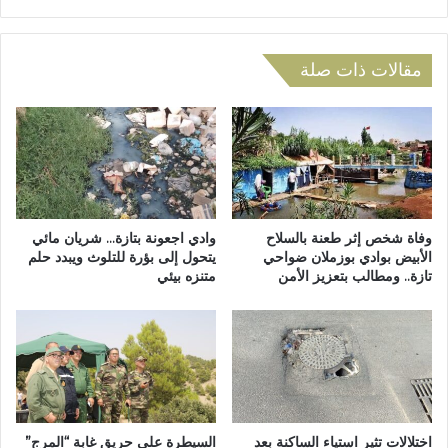
ح
ح
ا
ا
ن
ن
ا
ا
مقالات ذات صلة
ل
ت
ج
ا
ه
ل
و
ج
ي
ه
ب
و
ا
ي
ل
ة
وفاة شخص إثر طعنة بالسلاح
وادي اجعونة بتازة… شريان مائي
س
ل
الأبيض بوادي بوزملان ضواحي
يتحول إلى بؤرة للتلوث ويبدد حلم
ل
تازة.. ومطالب بتعزيز الأمن
متنزه بيئي
ل
ك
ف
ا
ر
ل
ص
إ
ة
ع
ا
د
ل
ا
ث
اختلالات تثير استياء الساكنة بعد
السيطرة على حريق غابة “المرج”
د
ا