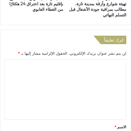
تهيئة شوارع وأزقة بمدينة تازة..
بإقليم تازة بعد احتراق 24 هكتارًا
ي
ن
مطالب بمراقبة جودة الأشغال قبل
من الغطاء الغابوي
ب
ي
التسلم النهائي
م
ة
ؤ
ل
س
ن
س
ي
اترك تعليقاً
ة
ل
ا
ش
لن يتم نشر عنوان بريدك الإلكتروني.
الحقول الإلزامية مشار إليها بـ
*
ل
ه
ك
ا
ا
ن
د
د
ل
ة
ي
ا
ت
ب
ل
ع
ت
س
ا
ل
ل
ز
ك
ي
ة
ا
ل
ق
إ
*
الاسم
*
ع