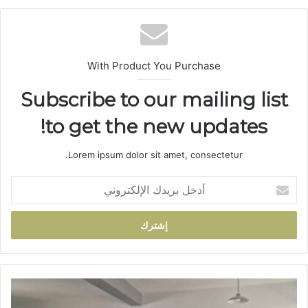
الوي
ب
With Product You Purchase
Subscribe to our mailing list
to get the new updates!
Lorem ipsum dolor sit amet, consectetur.
أ
د
خ
ل
ب
ر
ي
د
ت
ك
ن