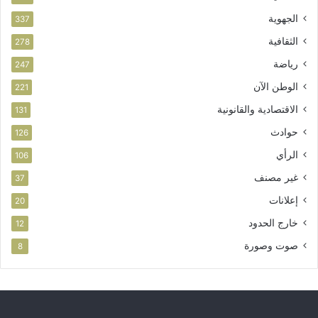
ت
الجهوية
ث
337
م
الثقافية
278
ا
ر
رياضة
247
الوطن الآن
221
الاقتصادية والقانونية
131
حوادث
126
الرأي
106
غير مصنف
37
إعلانات
20
خارج الحدود
12
صوت وصورة
8