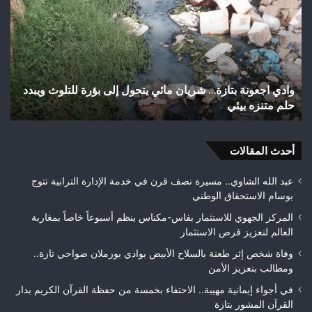
بتازة…
است
شريان
الس
مائي
بعد
يتحول
تهي
إلى
شوا
بؤرة
وأز
وادي اجعونة بتازة… شريان مائي يتحول إلى بؤرة للتلوث ويبدد
ا
للتلوث
بمد
حلم متنزه بيئي
ت
ويبدد
تازة
حلم
مط
متنزه
بمر
بيئي
أحدث المقالات
جود
الأ
قبل
عبد الله الشاوي.. مسيرة نصف قرن في خدمة الإدارة الترابية تتوج
الت
بوسام الاستحقاق الوطني
الن
المركز الجهوي للاستثمار بفاس-مكناس ينظم أسبوعاً خاصاً بمغاربة
العالم لتعزيز فرص الاستثمار
وفاة شخص إثر طعنة بالسلاح الأبيض بوادي بوزملان ضواحي تازة..
ومطالب بتعزيز الأمن
في أجواء إيمانية مهيبة.. الاحتفاء بخمسة من حفظة القرآن الكريم بدار
القرآن المشور بتازة