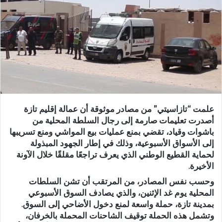
ر
ي
د
ا
إ
ل
ك
ت
ر
علمت “تازاسيتي” من مصادر موثوقة أن عمالة إقليم تازة
و
أصدرت تعليمات صارمة إلى رجال السلطة المحلية من
ن
باشوات وقياد، تقضي بمنع عمليات بيع المواشي ومنع تسريبها
ي
إلى الأسواق الأسبوعية، وذلك في إطار الجهود المبذولة
ا
لحماية القطيع الوطني الذي يعرف تراجعًا مقلقًا خلال الآونة
الأخيرة.
وحسب نفس المصادر، من المرتقب أن تشن السلطات
المحلية يوم غد الإثنين، والذي يصادف السوق الأسبوعي
بمدينة تازة، حملة واسعة لمنع دخول الأضاحي إلى السوق.
وتشمل هذه الحملة توقيف الشاحنات المحملة بالخرفان،