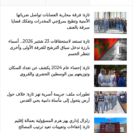
تازة: فرقة محاربة العصابات تواصل ضرباتها
الأمنية وتطيح بمروّجي المخدرات وتفكك قضايا
سرقة بالعنف
تازة تستعد لاستحقاقات 23 شتنبر 2026… أسماء
بارزة تدخل سباق الترشح للغرفة الأولى وأخرى
تنتظر الحسم
تازة: إحصاء عام 2024 يكشف عن تعداد السكان
وتوزيعهم بين الوسطين الحضري والقروي
تطورات ملف: جريمة أسرية تهز تازة: خلاف حول
أرض يتحول إلى مأساة دامية بحي القدس
زلزال إداري يهز هرم المسؤولية بعمالة إقليم
تازة: إعفاءات وتعيينات تعيد ترتيب المصالح