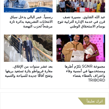
ي
م
ن
و
ع
ا
ن
ش
عبد الله الشاوي.. مسيرة نصف
رسمياً.. عمر البالي يدخل سباق
ا
ي
قرن في خدمة الإدارة الترابية تتوج
الانتخابات التشريعية بدائرة تازة
ل
بوسام الاستحقاق الوطني
مرشحاً لحزب النهضة
ب
ط
س
ع
و
ا
ق
م
"
ب
ث
ق
ل
ر
ا
مجموعة SGNR تكرّم أطرها
بعد عشر سنوات من الإغلاق..
ي
ث
ومستخدميها في أمسية وفاء
مغارة فريواطو بتازة تستعيد بريقها
ة
ا
واعتراف بالعطاء بفضاء
وتفتح آفاقًا جديدة للسياحة والتنمية
ب
ء
TRIBORD
ا
و
م
ا
ح
د
م
أ
اترك تعليقاً
د
م
ل