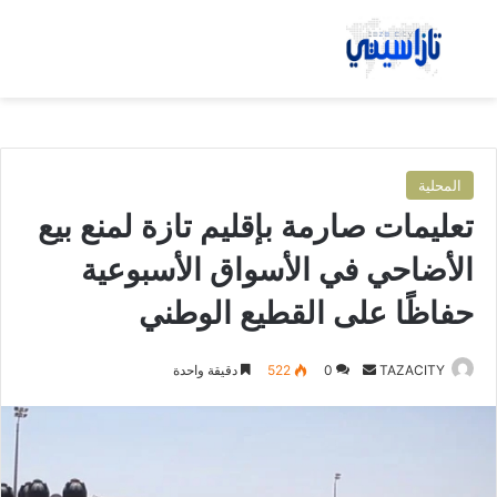
بحث عن
الق
المحلية
تعليمات صارمة بإقليم تازة لمنع بيع
الأضاحي في الأسواق الأسبوعية
حفاظًا على القطيع الوطني
TAZACITY
أ
0
522
دقيقة واحدة
ر
س
ل
ب