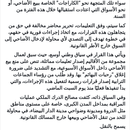
سواء تلك المتجهة نحو “الكاراجات” الخاصة ببيع الأضاحي، أو
نحو الأسواق التي اعتادت استقبالها خلال هذه الفترة من
السنة.
كما سيتم، وفق التعليمات، تحرير محاضر مخالفة في حق من
يتجاهلون هذه القرارات، مع اتخاذ إجراءات فورية في حقهم،
في خطوة تهدف إلى التصدي لأي محاولة لإدخال الأضاحي إلى
السوق خارج الأطر القانونية.
ويأتي هذا القرار في سياق وطني أوسع، حيث سبق لعمال
مجموعة من الأقاليم إصدار تعليمات مماثلة، تنص على منع بيع
الأضاحي داخل الأسواق الأسبوعية، مع التشديد على ضرورة
إغلاق “رحبات البهائم” بها. وقد طُلب من رؤساء الجماعات
الترابية إصدار قرارات رسمية لتفعيل هذه الإجراءات، والتي
بدأ تنفيذها فعليًا منذ يوم السبت الماضي.
وفي السياق ذاته، كثفت مصالح الدرك الملكي عمليات
المراقبة بمداخل المدن الكبرى، خاصة على مستوى مناطق
مثل الدروة ومديونة وضواحي مدينة الدار البيضاء، في محاولة
للحد من تنقل الأضاحي وبيعها خارج المسالك القانونية.
يسمح بالنقل.