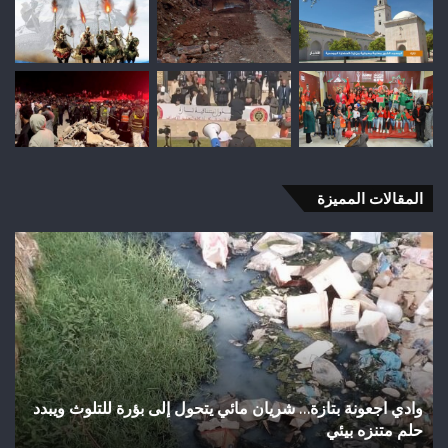
المقالات المميزة
اختلالات
تثير
استياء
الساكنة
بعد
تهيئة
شوارع
وأزقة
 بؤرة للتلوث ويبدد
اختلالات تثير استياء الساكنة بعد تهيئة شوارع و
بمدينة
تازة.. مطالب بمراقبة جودة الأشغال قبل التسلم
تازة..