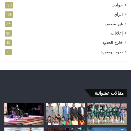
حوادث
126
الرأي
106
غير مصنف
37
إعلانات
20
خارج الحدود
12
صوت وصورة
8
مقالات عشوائية