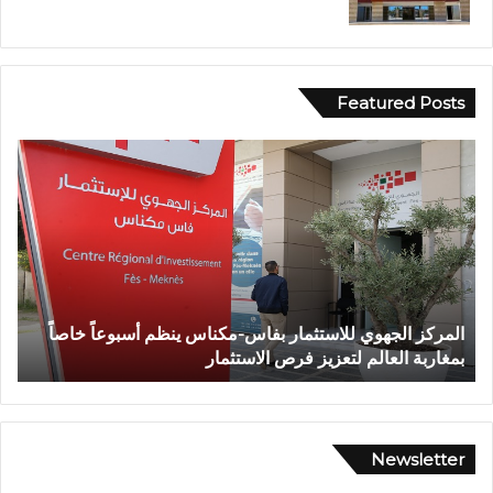
Featured Posts
و
ف
ا
ة
ش
خ
ص
إ
 أسبوعاً خاصاً
وفاة شخص إثر طعنة بالسلاح الأبيض بوادي بوزم
ث
تازة.. ومطالب بتعزيز الأمن
ر
ط
ع
ن
ة
Newsletter
ب