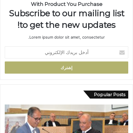
ا
With Product You Purchase
ل
Subscribe to our mailing list
س
ل
to get the new updates!
ا
ح
Lorem ipsum dolor sit amet, consectetur.
ا
ل
أ
أ
د
ب
خ
ي
ل
ض
ب
ب
ر
و
ي
ا
د
Popular Posts
د
ك
ي
ا
ب
ل
و
إ
ز
ل
م
ك
ل