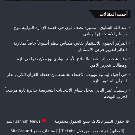
مطالب
بمراقبة
أحدث المقالات
جودة
الأشغال
قبل
عبد الله الشاوي.. مسيرة نصف قرن في خدمة الإدارة الترابية تتوج
التسلم
بوسام الاستحقاق الوطني
النهائي
المركز الجهوي للاستثمار بفاس-مكناس ينظم أسبوعاً خاصاً بمغاربة
العالم لتعزيز فرص الاستثمار
وفاة شخص إثر طعنة بالسلاح الأبيض بوادي بوزملان ضواحي تازة..
ومطالب بتعزيز الأمن
في أجواء إيمانية مهيبة.. الاحتفاء بخمسة من حفظة القرآن الكريم بدار
القرآن المشور بتازة
رسمياً.. عمر البالي يدخل سباق الانتخابات التشريعية بدائرة تازة مرشحاً
لحزب النهضة
© حقوق النشر 2026، جميع الحقوق محفوظة |
Jannah News الثيم
(المظهر) تم تصميمه من قِبل TieLabs
| مُستضاف بفخر
SiteGround