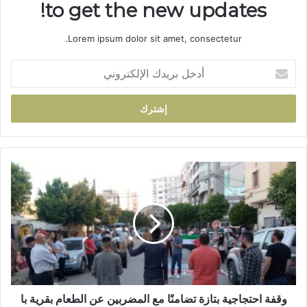
to get the new updates!
Lorem ipsum dolor sit amet, consectetur.
أ
د
خ
ل
ب
ر
ي
د
و
ك
ق
ا
ف
ل
ة
إ
ا
ل
ح
ك
ت
ت
ج
ر
ا
و
ج
وقفة احتجاجية بتازة تضامنًا مع المضربين عن الطعام بقرية با