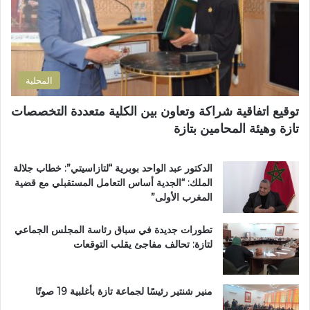
ت
ا
ر
ن
و
ض
ن
و
ي
ا
المحلية
ح
ي
توقيع اتفاقية شراكة وتعاون بين الكلية متعددة التخصصات
ت
تازة وهيئة المحامين بتازة
ا
ز
ة
الدكتور عبد الواحد بوبرية “لتازاسيتي”: خطاب جلالة
.
الملك: “الجدية أساس التعامل المستقبلي مع قضية
.
المغرب الأولى”
و
م
تطورات جديدة في سباق رئاسة المجلس الجماعي
ط
لتازة: تحالف مفاجئ يقلب التوقعات
ا
ل
ب
ب
منير شنتير رئيسًا لجماعة تازة بأغلبية 19 صوتًا
ت