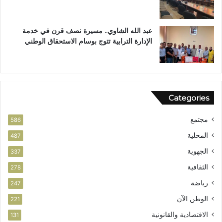
ع
ز
ي
عبد الله الشاوي.. مسيرة نصف قرن في خدمة
ز
الإدارة الترابية تتوج بوسام الاستحقاق الوطني
ا
ل
أ
م
ن
Categories
مجتمع
586
المحلية
487
الجهوية
337
الثقافية
278
رياضة
247
الوطن الآن
221
الاقتصادية والقانونية
131