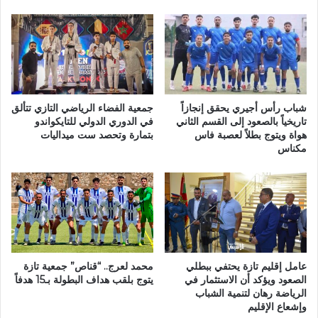
ب
ر
ت
ا
ا
ل
إ
ت
ق
ك
ل
ن
ي
و
م
شباب رأس أجيري يحقق إنجازاً
جمعية الفضاء الرياضي التازي تتألق
ل
ت
تاريخياً بالصعود إلى القسم الثاني
في الدوري الدولي للتايكواندو
و
هواة ويتوج بطلاً لعصبة فاس
بتمارة وتحصد ست ميداليات
ا
مكناس
ج
ز
ي
ة
ا
ت
ع
ت
ل
أ
ى
ل
ا
ق
ل
ا
عامل إقليم تازة يحتفي ببطلي
محمد لعرج.. “قناص” جمعية تازة
ق
ن
الصعود ويؤكد أن الاستثمار في
يتوج بلقب هداف البطولة بـ15 هدفاً
ا
ف
الرياضة رهان لتنمية الشباب
ع
ي
وإشعاع الإقليم
د
ا