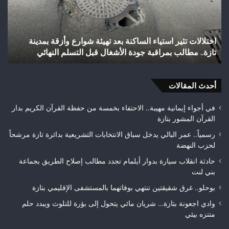
تاريخياً
بالصعود
إلى
شباب رأس أجيري يحقق إنجازاً تاريخياً بالصعود إلى القسم
القسم
الثاني هواة ويتوج بطلاً لعصبة فاس مكناس
الثاني
هواة
ويتوج
بطلاً
أحدث المقالات
لعصبة
فاس
في أجواء إيمانية مهيبة.. الاحتفاء بخمسة من حفظة القرآن الكريم بدار
مكناس
القرآن المشور بتازة
رسمياً.. عمر البالي يدخل سباق الانتخابات التشريعية بدائرة تازة مرشحاً
لحزب النهضة
حادثة انقلاب سيارة بدوار أيلمام تجدد مطالب إصلاح الطريق بجماعة
بني لنت
بوحلو.. غرق شقيقتين تنتهي بوفاتهما بالمستشفى الإقليمي بتازة
وادي اجعونة بتازة… شريان مائي يتحول إلى بؤرة للتلوث ويبدد حلم
متنزه بيئي