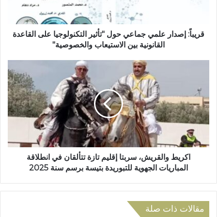
ك
إ
ت
ص
ر
د
و
ا
قريباً: إصدار علمي جماعي حول "تأثير التكنولوجيا على القاعدة
ن
ر
القانونية بين الاستيعاب والخصوصية"
ي
ع
ل
ا
م
ك
ي
ر
ج
ي
م
ط
ا
و
ع
ا
ي
ل
ح
ق
و
ر
اكريط والقريش، سربتا إقليم تازة تتألقان في انطلاقة
ل
ي
المباريات الجهوية للتبوريدة بتيسة برسم سنة 2025
"
ش
ت
،
أ
س
ث
ر
مقالات ذات صلة
ي