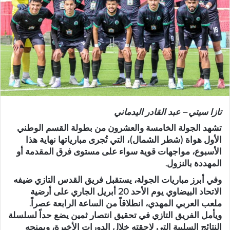
ر
ي
د
ا
إ
ل
ك
ت
ر
تازا سيتي – عبد القادر اليدماني
و
ن
تشهد الجولة الخامسة والعشرون من بطولة القسم الوطني
ي
الأول هواة (شطر الشمال)، التي تُجرى مبارياتها نهاية هذا
الأسبوع، مواجهات قوية سواء على مستوى فرق المقدمة أو
ا
المهددة بالنزول.
وفي أبرز مباريات الجولة، يستقبل فريق
القدس التازي
ضيفه
الاتحاد البيضاوي
يوم الأحد 20 أبريل الجاري على أرضية
ملعب العربي المهدي، انطلاقاً من الساعة الرابعة عصراً.
ويأمل الفريق التازي في تحقيق انتصار ثمين يضع حداً لسلسلة
النتائج السلبية التي لاحقته خلال الدورات الأخيرة، ويمنحه