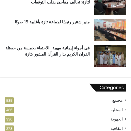
لتازة: تحالف مفاجئ يقلب التوقعات
ب
ن
ي
ل
منير شنتير رئيسًا لجماعة تازة بأغلبية 19 صوتًا
ن
ت
في أجواء إيمانية مهيبة.. الاحتفاء بخمسة من حفظة
القرآن الكريم بدار القرآن المشور بتازة
Categories
مجتمع
585
المحلية
486
الجهوية
336
الثقافية
278