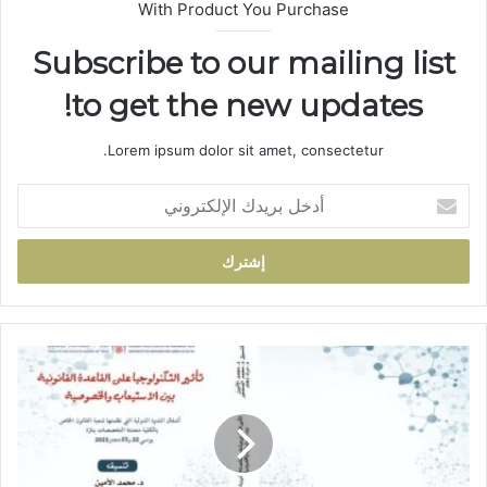
With Product You Purchase
Subscribe to our mailing list
to get the new updates!
Lorem ipsum dolor sit amet, consectetur.
أ
د
خ
ل
ب
ر
ي
د
ق
ك
ر
ا
ي
ل
ب
إ
اً
ل
: