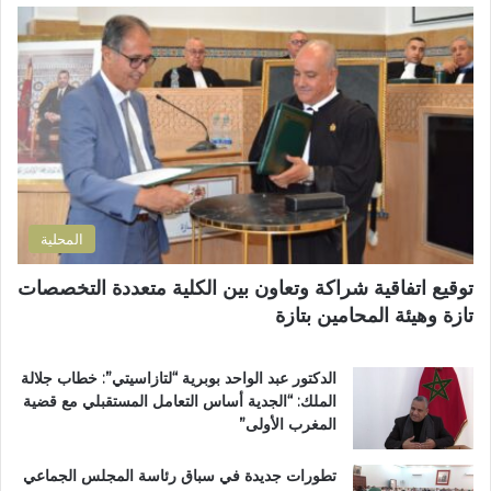
ا
ط
ل
ل
ا
م
إ
ل
س
ل
ب
ت
ك
إ
ش
ت
ص
ف
ر
ل
ى
و
ا
ا
ن
ح
ل
ي
ا
إ
المحلية
ل
ق
ط
ل
توقيع اتفاقية شراكة وتعاون بين الكلية متعددة التخصصات
ر
ي
تازة وهيئة المحامين بتازة
ي
م
ق
ي
ب
ب
الدكتور عبد الواحد بوبرية “لتازاسيتي”: خطاب جلالة
ج
ت
الملك: “الجدية أساس التعامل المستقبلي مع قضية
م
ا
المغرب الأولى”
ا
ز
ع
ة
تطورات جديدة في سباق رئاسة المجلس الجماعي
ة