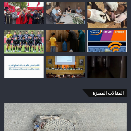
المقالات المميزة
شباب
رأس
أجيري
يحقق
إنجازاً