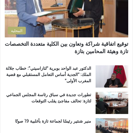
ر
ب
ر
ة
و
و
ا
ع
ن
ل
اً
ي
ت
خ
المحلية
ر
ا
ا
ص
توقيع اتفاقية شراكة وتعاون بين الكلية متعددة التخصصات
ب
اً
تازة وهيئة المحامين بتازة
ي
ب
ة
م
ت
غ
الدكتور عبد الواحد بوبرية “لتازاسيتي”: خطاب جلالة
ت
ا
الملك: “الجدية أساس التعامل المستقبلي مع قضية
و
ر
المغرب الأولى”
ج
ب
ب
ة
تطورات جديدة في سباق رئاسة المجلس الجماعي
و
ا
لتازة: تحالف مفاجئ يقلب التوقعات
س
ل
ا
ع
م
ا
ا
ل
منير شنتير رئيسًا لجماعة تازة بأغلبية 19 صوتًا
ل
م
ا
ل