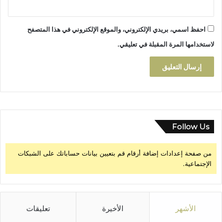
ف
ا
ئ
احفظ اسمي، بريدي الإلكتروني، والموقع الإلكتروني في هذا المتصفح
د
لاستخدامها المرة المقبلة في تعليقي.
ة
ت
ل
ا
م
ي
ذ
ث
Follow Us
ل
ا
من صفحة إعدادات إضافة أرقام قم بتعيين بيانات حساباتك على الشبكات
ث
الإجتماعية.
م
ؤ
س
س
ا
الأشهر
الأخيرة
تعليقات
ت