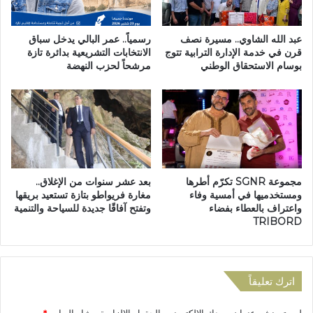
أ
ا
م
ت
ا
ت
عبد الله الشاوي.. مسيرة نصف
رسمياً.. عمر البالي يدخل سباق
م
ح
قرن في خدمة الإدارة الترابية تتوج
الانتخابات التشريعية بدائرة تازة
ف
بوسام الاستحقاق الوطني
مرشحاً لحزب النهضة
ط
ت
ا
ح
ل
و
ر
ي
ح
س
ا
ل
ل
ا
ب
مجموعة SGNR تكرّم أطرها
بعد عشر سنوات من الإغلاق..
ن
م
ومستخدميها في أمسية وفاء
مغارة فريواطو بتازة تستعيد بريقها
ل
د
واعتراف بالعطاء بفضاء
وتفتح آفاقًا جديدة للسياحة والتنمية
ل
ر
TRIBORD
ه
س
ر
ة
و
أ
ب
و
اترك تعليقاً
م
ل
ن
ا
لن يتم نشر عنوان بريدك الإلكتروني.
الحقول الإلزامية مشار إليها بـ
*