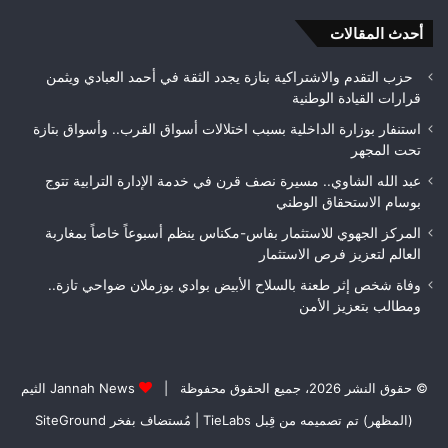
بتعزيز
متن
الأمن
أحدث المقالات
بيئ
حزب التقدم والاشتراكية بتازة يجدد الثقة في أحمد العبادي ويثمن
قرارات القيادة الوطنية
استنفار بوزارة الداخلية بسبب اختلالات أسواق القرب.. وأسواق بتازة
تحت المجهر
عبد الله الشاوي.. مسيرة نصف قرن في خدمة الإدارة الترابية تتوج
بوسام الاستحقاق الوطني
المركز الجهوي للاستثمار بفاس-مكناس ينظم أسبوعاً خاصاً بمغاربة
العالم لتعزيز فرص الاستثمار
وفاة شخص إثر طعنة بالسلاح الأبيض بوادي بوزملان ضواحي تازة..
ومطالب بتعزيز الأمن
© حقوق النشر 2026، جميع الحقوق محفوظة |
Jannah News الثيم
(المظهر) تم تصميمه من قِبل TieLabs
| مُستضاف بفخر
SiteGround