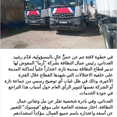
ر
ي
د
ا
إ
ل
ك
ت
ر
في خطوة لافتة تنم عن حسٍّ عالٍ بالمسؤولية، قدّم رشيد
و
العدناني، رئيس عمال النظافة بشركة “أرما” المفوض لها
ن
تدبير قطاع النظافة بمدينة تازة، اعتذاراً علنياً لساكنة المدينة
ي
على خلفية الاختلالات التي شهدها القطاع خلال الفترة
ا
الأخيرة، وذلك في ظل غياب أي توضيح رسمي من جماعة تازة
أو الشركة نفسها لتنوير الرأي العام حول أسباب هذا التراجع
في جودة الخدمات.
العدناني، وفي بادرة شخصية تعبّر عن نبل وتفاني عمال
النظافة، اختار صفحته الخاصة على موقع “فيسبوك” للتعبير
عن أسفه واعتذاره باسم جميع العمال، مؤكداً استعدادهم