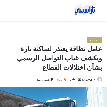
بحث عن
الق
المحلية
عامل نظافة يعتذر لساكنة تازة
ويكشف غياب التواصل الرسمي
بشأن اختلالات القطاع
TAZACITY
أ
0
503
دقيقة واحدة
ر
س
ل
ب