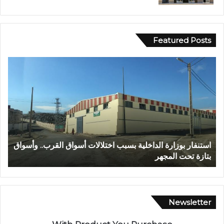
Featured Posts
ع
ا
ب
ل
د
م
ا
ر
ل
ك
ل
ز
ه
ا
ا
ل
عبد الله الشاوي.. مسيرة نصف قرن في خدمة الإدارة الترابية
ا
ل
ج
تتوج بوسام الاستحقاق الوطني
ب
ش
ه
ا
و
و
ي
ي
ل
.
ل
Newsletter
.
ا
م
س