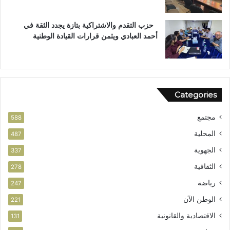
س
ت
ت
ع
حزب التقدم والاشتراكية بتازة يجدد الثقة في
ح
ز
أحمد العبادي ويثمن قرارات القيادة الوطنية
ق
ي
ا
ز
ق
ف
ا
ر
ل
ص
Categories
و
ا
ط
ل
مجتمع
ن
ا
588
ي
س
المحلية
487
ت
الجهوية
ث
337
م
الثقافية
278
ا
ر
رياضة
247
الوطن الآن
221
الاقتصادية والقانونية
131