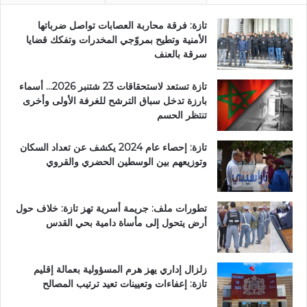
ت
ع
تازة: فرقة محاربة العصابات تواصل ضرباتها
ل
الأمنية وتطيح بمروّجي المخدرات وتفكك قضايا
ي
سرقة بالعنف
م
ي
تازة تستعد لاستحقاقات 23 شتنبر 2026… أسماء
ة
بارزة تدخل سباق الترشح للغرفة الأولى وأخرى
تنتظر الحسم
تازة: إحصاء عام 2024 يكشف عن تعداد السكان
وتوزيعهم بين الوسطين الحضري والقروي
تطورات ملف: جريمة أسرية تهز تازة: خلاف حول
أرض يتحول إلى مأساة دامية بحي القدس
زلزال إداري يهز هرم المسؤولية بعمالة إقليم
تازة: إعفاءات وتعيينات تعيد ترتيب المصالح