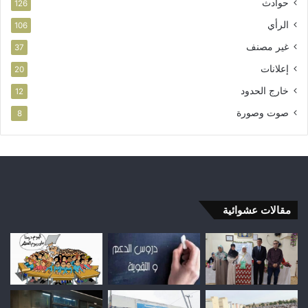
حوادث
126
الرأي
106
غير مصنف
37
إعلانات
20
خارج الحدود
12
صوت وصورة
8
مقالات عشوائية