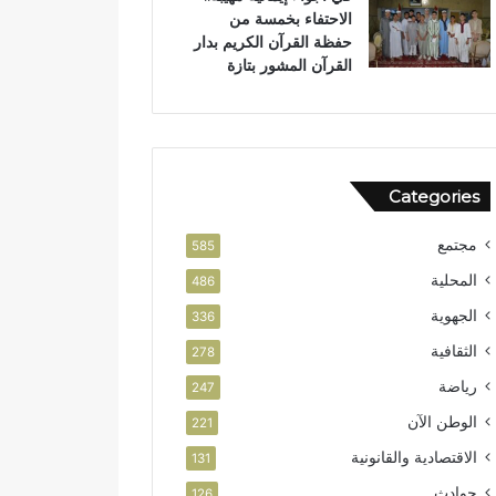
الاحتفاء بخمسة من
حفظة القرآن الكريم بدار
القرآن المشور بتازة
Categories
مجتمع
585
المحلية
486
الجهوية
336
الثقافية
278
رياضة
247
الوطن الآن
221
الاقتصادية والقانونية
131
حوادث
126