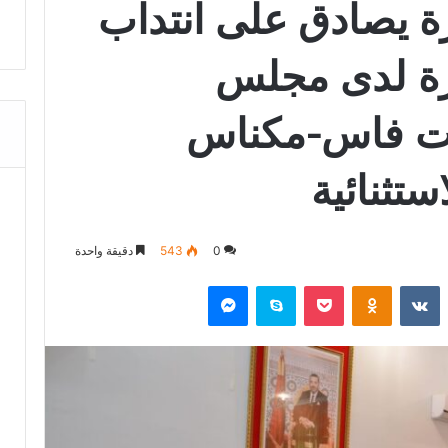
 يصادق على انتداب
زة لدى مجلس
ات فاس-مكناس
ستثنائية
0
543
دقيقة واحدة
‏Reddit
‏VKontakte
Odnoklassniki
‫Pocket
سكايب
ماسنجر