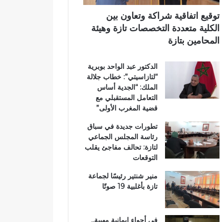
ر
ي
ي
ي
م
توقيع اتفاقية شراكة وتعاون بين
ق
ي
الكلية متعددة التخصصات تازة وهيئة
ب
ب
المحامين بتازة
ج
ت
م
ا
الدكتور عبد الواحد بوبرية
ا
ز
“لتازاسيتي”: خطاب جلالة
ع
ة
الملك: “الجدية أساس
ة
التعامل المستقبلي مع
ب
قضية المغرب الأولى”
ن
ي
تطورات جديدة في سباق
ل
رئاسة المجلس الجماعي
ن
لتازة: تحالف مفاجئ يقلب
ت
التوقعات
منير شنتير رئيسًا لجماعة
تازة بأغلبية 19 صوتًا
في أجواء إيمانية مهيبة..