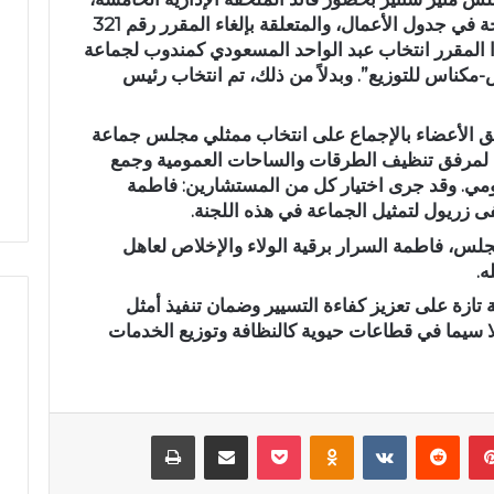
تمت المصادقة على النقطة الأولى المدرجة في جدول الأعمال، والمتعلقة بإلغاء المقرر رقم 321
أ
م
ج
ي
29 غشت 2024. ويخص هذا المقرر انتخاب عبد الواحد المسعودي كمندوب لجماعة
و
اً
ناس للتوزيع”. وبدلاً من ذلك، تم انتخاب رئيس
ا
.
ء
.
في أجواء إيمانية مهيبة.. الاحتفاء
رسمياً.. عمر البالي
افق الأعضاء بالإجماع على انتخاب ممثلي مجلس جماعة
إ
ع
بخمسة من حفظة القرآن الكريم
الانتخابات التشريعية 
ض لمرفق تنظيف الطرقات والساحات العمومية وجمع
ي
م
بدار القرآن المشور بتازة
مرشحاً لحزب النهض
عمومي. وقد جرى اختيار كل من المستشارين: فاطمة
م
ر
ا
ا
ى زريول لتمثيل الجماعة في هذه اللجنة.
ن
ل
مجلس، فاطمة السرار برقية الولاء والإخلاص لعاهل
ي
ب
ه.
ة
ا
م
ل
ة على تعزيز كفاءة التسيير وضمان تنفيذ أمثل
ه
ي
لا سيما في قطاعات حيوية كالنظافة وتوزيع الخدمات
ي
ي
ب
د
ة
خ
.
ل
بينتيريست
‏Reddit
‏VKontakte
Odnoklassniki
‫Pocket
مشاركة عبر البريد
طباعة
.
س
ا
ب
ل
ا