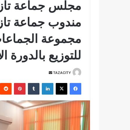
مجلس جماعة تازة
مندوب جماعة تا
مجموعة الجماع
للتوزيع بالدورة الا
TAZACITY
أ
ر
فيسبوك
‫X
لينكدإن
‏Tumblr
بينتيريست
س
ل
ب
ر
ي
د
ا