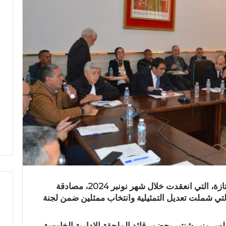
شهدت الدورة الاستثنائية لمجلس جماعة تازة، التي انعقدت خلال شهر نونبر 2024، مصادقة
تي شملت تعديل التمثيلية وانتخاب ممثلين ضمن لجنة
ف
ر
س منير شنتير بحضور قائد الملحقة الإدارية الخامسة،
ي
س