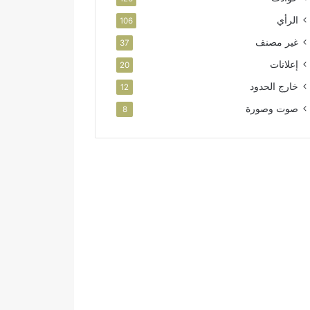
الرأي
106
غير مصنف
37
إعلانات
20
خارج الحدود
12
صوت وصورة
8