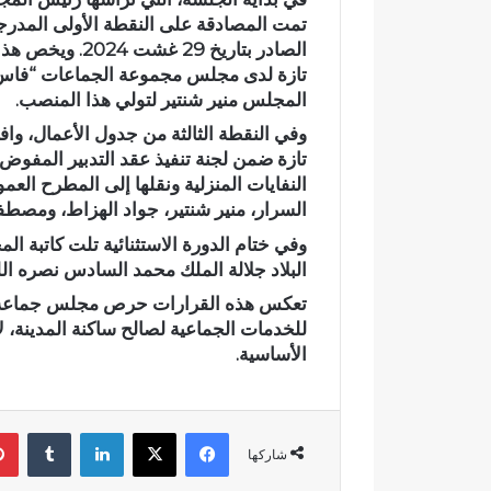
د
ي
الصادر بتاريخ 
ا
تازة لدى مجلس مجموعة الجماعات “فاس-مك
ج
المجلس منير شنتير لتولي هذا المنصب.
ع
وادي اجعونة بتازة… شريان مائي
وفي النقطة الثالثة من جدول الأعمال، و
و
يتحول إلى بؤرة للتلوث ويبدد حلم
تازة ضمن لجنة تنفيذ عقد التدبير المفو
ن
متنزه بيئي
النفايات المنزلية ونقلها إلى المطرح ال
ة
ب
السرار، منير شنتير، جواد الهزاط، ومصطف
ت
وفي ختام الدورة الاستثنائية تلت كاتبة ال
ا
البلاد جلالة الملك محمد السادس نصره الل
ز
ة
تعكس هذه القرارات حرص مجلس جماعة تاز
…
للخدمات الجماعية لصالح ساكنة المدينة، 
ش
الأساسية.
ر
ي
ا
فيسبوك
‫X
لينكدإن
‏Tumblr
ن
شاركها
م
ا