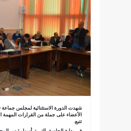
إ
ل
ك
ت
ر
و
ن
ي
ا
الأعضاء على جملة من القرارات المهمة ال
تتبع.
و
في بداية الجلسة، التي ترأسها رئيس المجل
ا