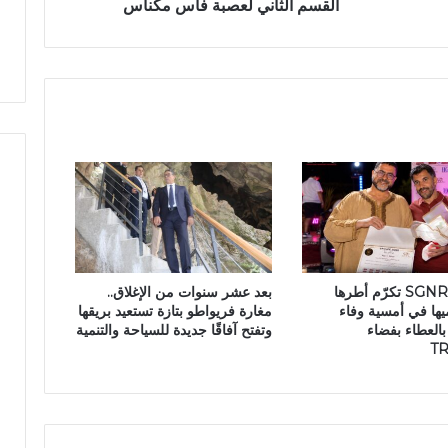
و
القسم الثاني لعصبة فاس مكناس
و
ض
ا
ر
ة
ل
ب
ب
ت
ر
ا
ا
ز
ن
ة
س
ي
ف
ت
ت
ح
ب
مجموعة SGNR تكرّم أطرها
بعد عشر سنوات من الإغلاق..
ط
ها في أمسية وفاء
مغارة فريواطو بتازة تستعيد بريقها
و
العطاء بفضاء
وتفتح آفاقًا جديدة للسياحة والتنمية
ل
T
ة
ا
ل
ق
س