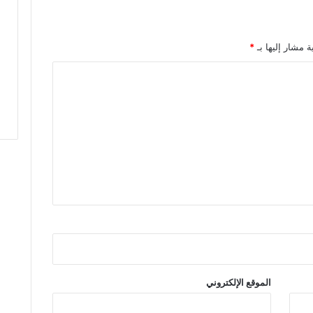
م
ا
ل
ة مشار إليها بـ
*
ث
ا
ن
ي
ل
ع
ص
ب
ة
ف
ا
س
م
ك
ن
ا
الموقع الإلكتروني
س