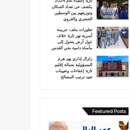
تازة: إحصاء عام 2024
يكشف عن تعداد السكان
وتوزيعهم بين الوسطين
الحضري والقروي
تطورات ملف: جريمة
أسرية تهز تازة: خلاف
حول أرض يتحول إلى
مأساة دامية بحي القدس
زلزال إداري يهز هرم
المسؤولية بعمالة إقليم
تازة: إعفاءات وتعيينات
تعيد ترتيب المصالح
Featured Posts
ح
ب
ا
و