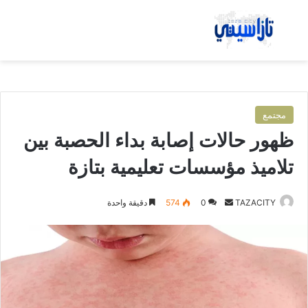
بحث عن
الق
مجتمع
ظهور حالات إصابة بداء الحصبة بين
تلاميذ مؤسسات تعليمية بتازة
TAZACITY
أ
0
574
دقيقة واحدة
ر
س
ل
ب
ر
ي