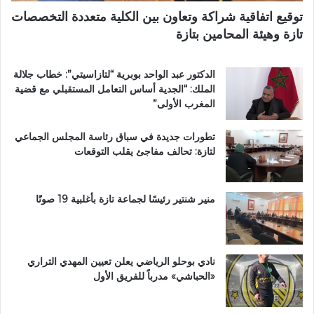
.
ا
توقيع اتفاقية شراكة وتعاون بين الكلية متعددة التخصصات
.
ب
تازة وهيئة المحامين بتازة
و
ي
أ
ة
س
ت
الدكتور عبد الواحد بوبرية “لتازاسيتي”: خطاب جلالة
و
ت
الملك: “الجدية أساس التعامل المستقبلي مع قضية
ا
و
المغرب الأولى”
ق
ج
ب
ب
تطورات جديدة في سباق رئاسة المجلس الجماعي
ت
و
لتازة: تحالف مفاجئ يقلب التوقعات
ا
س
ز
ا
ة
م
ت
ا
منير شنتير رئيسًا لجماعة تازة بأغلبية 19 صوتًا
ح
ل
ت
ا
ا
س
ل
ت
نادي بوحلو الرياضي يعلن تعيين المهدي التراري
م
ح
«الحباشي» مدرباً للفريق الأول
ج
ق
ه
ا
ر
ق