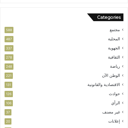
ا
ل
Categories
و
ط
مجتمع
ن
588
ي
المحلية
487
الجهوية
337
الثقافية
278
رياضة
248
الوطن الآن
221
الاقتصادية والقانونية
131
حوادث
126
الرأي
106
غير مصنف
37
إعلانات
20