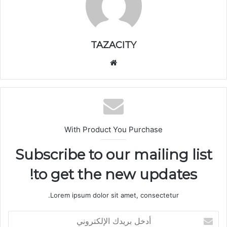
TAZACITY
موق
ع
الوي
ب
With Product You Purchase
Subscribe to our mailing list
to get the new updates!
Lorem ipsum dolor sit amet, consectetur.
أ
د