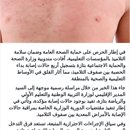
د
ا
إ
ل
ك
ت
ر
في إطار الحرص على حماية الصحة العامة وضمان سلامة
و
التلاميذ بالمؤسسات التعليمية، أفادت مندوبية وزارة الصحة
ن
والحماية الاجتماعية بتازة بتسجيل أربع حالات إصابة بداء
ي
الحصبة بين صفوف التلاميذ، مما أثار القلق في الأوساط
ا
التعليمية والصحية بالمنطقة.
جاء هذا الخبر من خلال مراسلة رسمية موجهة إلى السيد
المدير الإقليمي لوزارة التربية الوطنية والتعليم الأولي
والرياضة بتازة، تفيد بوجود حالات إصابة مؤكدة، وتأتي في
إطار تنفيذ مقتضيات الدورية الوزارية الخاصة بمراقبة حالات
الإصابة بالأمراض المعدية بين صفوف التلاميذ.
وفي سياق الإجراءات الاحترازية المتبعة، تستعد فرق التدخل