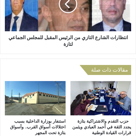
ا
ا
ء
ر
ا
ا
ل
ت
ث
ا
ل
ل
انتظارات الشارع التازي من الرئيس المقبل للمجلس الجماعي
ا
ش
لتازة
ث
ا
ا
ر
ل
ع
م
ا
مقالات ذات صلة
ت
ل
ن
ت
ا
ا
ف
ز
س
ي
ة
م
ع
ن
ل
ا
حزب التقدم والاشتراكية بتازة
استنفار بوزارة الداخلية بسبب
ى
ل
يجدد الثقة في أحمد العبادي ويثمن
اختلالات أسواق القرب.. وأسواق
ق
قرارات القيادة الوطنية
بتازة تحت المجهر
ر