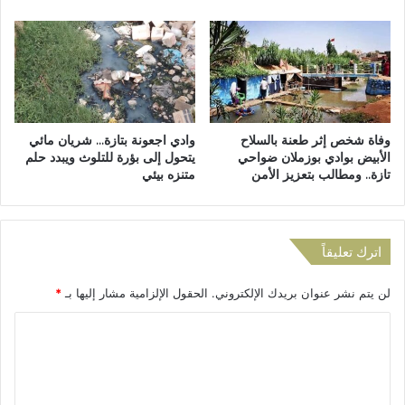
ي
ئ
ا
ي
د
س
ة
ا
ج
ل
م
م
ا
ق
وفاة شخص إثر طعنة بالسلاح
وادي اجعونة بتازة… شريان مائي
ع
ب
الأبيض بوادي بوزملان ضواحي
يتحول إلى بؤرة للتلوث ويبدد حلم
ة
ل
تازة.. ومطالب بتعزيز الأمن
متنزه بيئي
ت
ل
ا
ل
ز
م
ة
ج
اترك تعليقاً
ل
س
لن يتم نشر عنوان بريدك الإلكتروني.
الحقول الإلزامية مشار إليها بـ
*
ا
ل
ا
ج
م
ل
ا
ت
ع