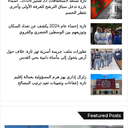
تازة تستعد لاستحقاقات 23 شتنبر 2026… أسماء
بارزة تدخل سباق الترشح للغرفة الأولى وأخرى
تنتظر الحسم
تازة: إحصاء عام 2024 يكشف عن تعداد السكان
وتوزيعهم بين الوسطين الحضري والقروي
تطورات ملف: جريمة أسرية تهز تازة: خلاف حول
أرض يتحول إلى مأساة دامية بحي القدس
زلزال إداري يهز هرم المسؤولية بعمالة إقليم
تازة: إعفاءات وتعيينات تعيد ترتيب المصالح
Featured Posts
ا
ع