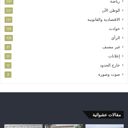
رياضة
247
الوطن الآن
221
الاقتصادية والقانونية
131
حوادث
126
الرأي
106
غير مصنف
37
إعلانات
20
خارج الحدود
12
صوت وصورة
8
مقالات عشوائية