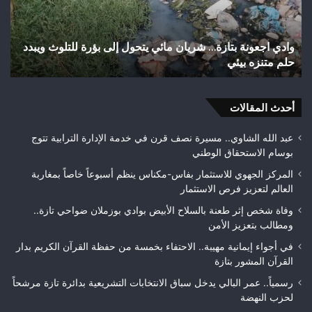
تهيئة
تا
شوارع
با
وأزقة
إل
اختلالات تثير استياء الساكنة بعد تهيئة شوارع وأزقة بمدينة
بمدينة
ال
تازة.. مطالب بمراقبة جودة الأشغال قبل التسلم النهائي
تازة..
ال
مطالب
هو
بمراقبة
وي
جودة
أحدث المقالات
بط
الأشغال
لع
قبل
ف
عبد الله الشاوي.. مسيرة نصف قرن في خدمة الإدارة الترابية تتوج
التسلم
مك
بوسام الاستحقاق الوطني
النهائي
المركز الجهوي للاستثمار بفاس-مكناس ينظم أسبوعاً خاصاً بمغاربة
العالم لتعزيز فرص الاستثمار
وفاة شخص إثر طعنة بالسلاح الأبيض بوادي بوزملان ضواحي تازة..
ومطالب بتعزيز الأمن
في أجواء إيمانية مهيبة.. الاحتفاء بخمسة من حفظة القرآن الكريم بدار
القرآن المشور بتازة
رسمياً.. عمر البالي يدخل سباق الانتخابات التشريعية بدائرة تازة مرشحاً
لحزب النهضة