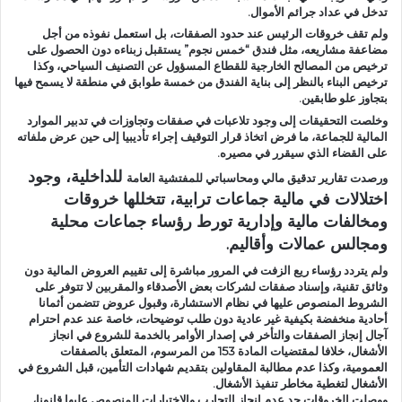
تدخل في عداد جرائم الأموال.
ولم تقف خروقات الرئيس عند حدود الصفقات، بل استعمل نفوذه من أجل
مضاعفة مشاريعه، مثل فندق “خمس نجوم” يستقبل زبناءه دون الحصول على
ترخيص من المصالح الخارجية للقطاع المسؤول عن التصنيف السياحي، وكذا
ترخيص البناء بالنظر إلى بناية الفندق من خمسة طوابق في منطقة لا يسمح فيها
بتجاوز علو طابقين.
وخلصت التحقيقات إلى وجود تلاعبات في صفقات وتجاوزات في تدبير الموارد
المالية للجماعة، ما فرض اتخاذ قرار التوقيف إجراء تأديبيا إلى حين عرض ملفاته
على القضاء الذي سيقرر في مصيره.
للداخلية، وجود
ورصدت تقارير تدقيق مالي ومحاسباتي للمفتشية العامة
اختلالات في مالية جماعات ترابية، تتخللها خروقات
ومخالفات مالية وإدارية تورط رؤساء جماعات محلية
ومجالس عمالات وأقاليم.
ولم يتردد رؤساء ريع الزفت في المرور مباشرة إلى تقييم العروض المالية دون
وثائق تقنية، وإسناد صفقات لشركات بعض الأصدقاء والمقربين لا تتوفر على
الشروط المنصوص عليها في نظام الاستشارة، وقبول عروض تتضمن أثمانا
أحادية منخفضة بكيفية غير عادية دون طلب توضيحات، خاصة عند عدم احترام
آجال إنجاز الصفقات والتأخر في إصدار الأوامر بالخدمة للشروع في انجاز
الأشغال، خلافا لمقتضيات المادة 153 من المرسوم، المتعلق بالصفقات
العمومية، وكذا عدم مطالبة المقاولين بتقديم شهادات التأمين، قبل الشروع في
الأشغال لتغطية مخاطر تنفيذ الأشغال.
ووصلت الخروقات حد عدم إنجاز التجارب والاختبارات المنصوص عليها قانونا،