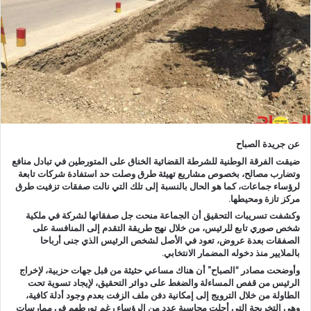
د
ا
إ
ل
ك
ت
ر
و
ن
عن جريدة الصباح
ي
ضيقت الفرقة الوطنية للشرطة القضائية الخناق على المتورطين في تبادل منافع
وتضارب مصالح، بخصوص مشاريع تهيئة طرق وصلت حد استفادة شركات تابعة
ا
لرؤساء جماعات، كما هو الحال بالنسبة إلى تلك التي نالت صفقات تزفيت طرق
مركز تازة ومحيطها.
وكشفت تسريبات التحقيق أن الجماعة منحت جل صفقاتها لشركة في ملكية
شخص صوري تابع للرئيس، من خلال نهج طريقة التقدم إلى المنافسة على
الصفقات بعدة عروض، تعود في الأصل لشخص الرئيس الذي جنى أرباحا
بالملايير منذ دخوله المضمار الانتخابي.
وأوضحت مصادر “الصباح” أن هناك مساعي حثيثة من قبل جهات حزبية، لإخراج
الرئيس من قفص المساءلة والضغط على دوائر التحقيق، لإيجاد تسوية تحت
الطاولة من خلال الترويج إلى إمكانية دفن ملف الزفت بعدم وجود أدلة كافية،
وهي التخريجة التي أجلت محاسبة عدد من الرؤساء رغم تورطهم في ممارسات