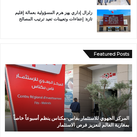
زلزال إداري يهز هرم المسؤولية بعمالة إقليم
تازة: إعفاءات وتعيينات تعيد ترتيب المصالح
Featured Posts
و
ف
ف
ي
ا
أ
ة
ج
ش
و
خ
ا
ص
ء
إ
إ
وفاة شخص إثر طعنة بالسلاح الأبيض بوادي بوزملان ضواحي
ف
ث
ي
تازة.. ومطالب بتعزيز الأمن
ا
ر
م
ط
ا