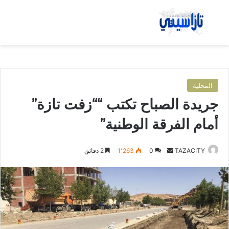
بحث عن
الق
المحلية
جريدة الصباح تكتب ““زفت تازة”
أمام الفرقة الوطنية”
TAZACITY
أ
0
1٬263
2 دقائق
ر
س
ل
ب
ر
ي