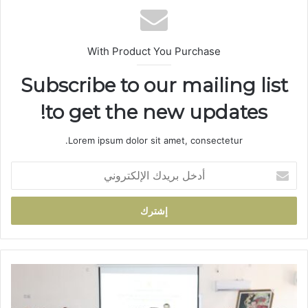
ب
With Product You Purchase
Subscribe to our mailing list
to get the new updates!
Lorem ipsum dolor sit amet, consectetur.
أ
د
خ
ل
ب
ر
ي
د
ف
ك
ا
ا
س