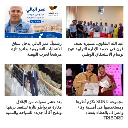
و
ي
ا
ل
ب
ي
ق
ط
عبد الله الشاوي.. مسيرة نصف
رسمياً.. عمر البالي يدخل سباق
قرن في خدمة الإدارة الترابية تتوج
الانتخابات التشريعية بدائرة تازة
ا
بوسام الاستحقاق الوطني
مرشحاً لحزب النهضة
ع
ي
ل
ص
ح
ة
ا
ل
مجموعة SGNR تكرّم أطرها
بعد عشر سنوات من الإغلاق..
ط
ومستخدميها في أمسية وفاء
مغارة فريواطو بتازة تستعيد بريقها
ف
واعتراف بالعطاء بفضاء
وتفتح آفاقًا جديدة للسياحة والتنمية
ل
TRIBORD