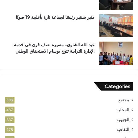
ل
ا
ب
ر
ب
ا
منير شنتير رئيسًا لجماعة تازة بأغلبية 19 صوتًا
ت
ل
ع
ق
ز
ر
ي
آ
عبد الله الشاوي.. مسيرة نصف قرن في خدمة
ز
ن
الإدارة الترابية تتوج بوسام الاستحقاق الوطني
ا
ا
ل
ل
أ
م
م
ش
ن
و
Categories
ر
ب
مجتمع
ت
586
ا
المحلية
487
ز
الجهوية
ة
337
الثقافية
278