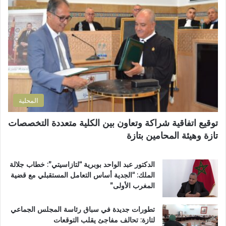
ل
و
ة
إ
ز
م
ل
م
ن
ك
ل
ح
ت
ا
ف
ر
ن
ظ
و
ض
ة
ن
و
ا
ي
ا
ل
المحلية
ح
ق
ي
ر
توقيع اتفاقية شراكة وتعاون بين الكلية متعددة التخصصات
ت
آ
تازة وهيئة المحامين بتازة
ا
ن
ز
ا
ة
ل
الدكتور عبد الواحد بوبرية “لتازاسيتي”: خطاب جلالة
.
ك
الملك: “الجدية أساس التعامل المستقبلي مع قضية
.
ر
المغرب الأولى”
و
ي
م
م
تطورات جديدة في سباق رئاسة المجلس الجماعي
ط
ب
لتازة: تحالف مفاجئ يقلب التوقعات
ا
د