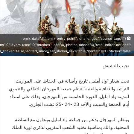
ر
ي
د
ا
إ
ل
{"remix_data":[],"remix_entry_point":"challenges","source_tags":
ك
ons":0,"layers_used":0,"brushes_used":0,"photos_added":0,"total_editor_actions":
"is_sticker":false,"edited_since_last_sticker_save":true,"containsFTESticker":false}
ت
ر
نجيب التشيش
و
ن
تحت شعار “واد أمليل، تاريخ وأصالة في الحفاظ على المواريث
ي
ا
التراثية والثقافية والفنية” تنظم جمعية المهرجان الثقافي والتنموي
لمدينة واد امليل، الدورة الخامسة من المهرجان، وذلك على امتداد
أيام الجمعة والسبت والأحد 23 -24 -25 غشت الجاري.
وينظم المهرجان بدعم من جماعة واد امليل وبتعاون مع السلطة
المحلية، وذلك بمناسبة تخليد الشعب المغربي لذكرى ثورة الملك