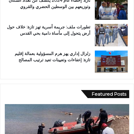
تازة: إحصاء عام 2024 يكشف عن تعداد السكان
وتوزيعهم بين الوسطين الحضري والقروي
تطورات ملف: جريمة أسرية تهز تازة: خلاف حول
أرض يتحول إلى مأساة دامية بحي القدس
زلزال إداري يهز هرم المسؤولية بعمالة إقليم
تازة: إعفاءات وتعيينات تعيد ترتيب المصالح
Featured Posts
و
ف
ا
ي
د
أ
ي
ج
ا
و