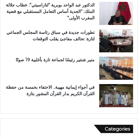
د
ل
الدكتور عبد الواحد بوبرية “لتازاسيتي”: خطاب جلالة
ح
ك
الملك: “الجدية أساس التعامل المستقبلي مع قضية
ل
ر
المغرب الأولى”
م
ي
م
م
تطورات جديدة في سباق رئاسة المجلس الجماعي
ت
ب
لتازة: تحالف مفاجئ يقلب التوقعات
ن
د
ز
ا
ه
ر
ب
ا
منير شنتير رئيسًا لجماعة تازة بأغلبية 19 صوتًا
ي
ل
ئ
ق
ي
ر
آ
في أجواء إيمانية مهيبة.. الاحتفاء بخمسة من حفظة
ن
القرآن الكريم بدار القرآن المشور بتازة
ا
ل
م
ش
و
Categories
ر
ب