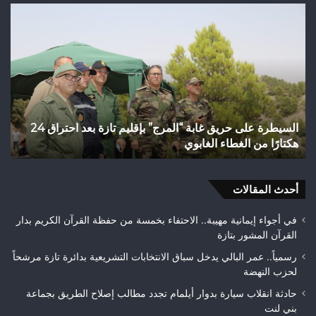
فاطمة
واد
السرار..
اجع
من
بتا
التراكم
شري
النضالي
مائ
إلى
يتح
رهان
إلى
الترافع
بؤر
فاطمة السرار.. من التراكم النضالي إلى رهان الترافع عن
و
عن
للت
قضايا تازة
ح
قضايا
ويب
تازة
حلم
متن
أحدث المقالات
بيئ
في أجواء إيمانية مهيبة.. الاحتفاء بخمسة من حفظة القرآن الكريم بدار
القرآن المشور بتازة
رسمياً.. عمر البالي يدخل سباق الانتخابات التشريعية بدائرة تازة مرشحاً
لحزب النهضة
حادثة انقلاب سيارة بدوار أيلمام تجدد مطالب إصلاح الطريق بجماعة
بني لنت