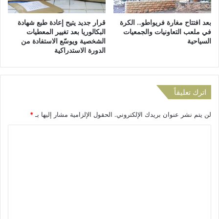
ل
ت
بعد افتتاح مغارة فريواطو… الكرة
قرار جديد يتيح إعادة طبع شهادة
ا
في ملعب التعاونيات والجمعيات
البكالوريا بعد تغيير المعطيات
ز
السياحية
الشخصية ويوسّع الاستفادة من
ي
الدورة الاستدراكية
اترك تعليقاً
لن يتم نشر عنوان بريدك الإلكتروني.
الحقول الإلزامية مشار إليها بـ
*
ا
ل
ت
ع
ل
ي