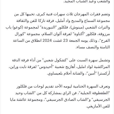
والشعب وعيد الشباب المجيد.
وتضم فقرات المهرجان ثلاث سهرات فنية كبرى، تحييها كل من
مجموعة السماع والمديح واد أمليل، فرقة تازكا للفن والثقافة
والتراث الشعبي (مينوش)، فلكلور “التبوريدة” لمجموعة (كوعو) باب
مرزوقة، فلكلور “أكناوة” لفرقة ألوان السلام، مجموعة “كورال
الفرح”، وذلك يومه الجمعة 23 غشت 2024 انطلاق من الساعة
الثامنة والنصف مساء.
وتشمل سهرة السبت على “كشكول شعبي” من أداء فرقة الدقة
المراكشية لواد امليل، أهازيج شعبية “أحيدوس” لفرقة نايت وراين،
أركسترا “أمين”، والفنانة أحلام بلعيساوي.
وتعرف السهرة الختامية ليومه الأحد تقديم لوحات من فلكلور
“الطقطوقة الجبلية”، فن الراي بمشاركة كل من “الشاب وحيد
الجرسيفي” و”الشاب الصادق الجرسيفي”، ومجموعة عائشة مايا
للفن الأمازيغي.