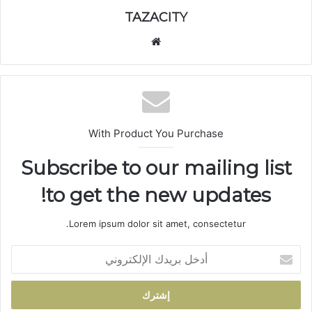
TAZACITY
موق
ع
الوي
ب
With Product You Purchase
Subscribe to our mailing list
to get the new updates!
Lorem ipsum dolor sit amet, consectetur.
أ
د
خ
ل
ب