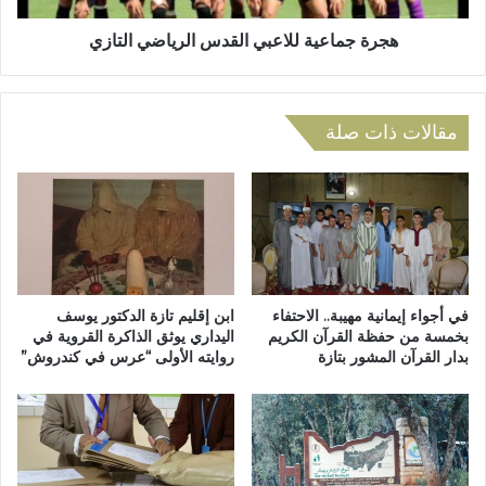
د
ي
ب
ة
هجرة جماعية للاعبي القدس الرياضي التازي
إ
ل
ق
ل
ل
ا
ي
مقالات ذات صلة
ع
م
ب
ت
ي
ا
ا
ز
ل
ة
ق
د
س
ا
في أجواء إيمانية مهيبة.. الاحتفاء
ابن إقليم تازة الدكتور يوسف
بخمسة من حفظة القرآن الكريم
اليداري يوثق الذاكرة القروية في
ل
بدار القرآن المشور بتازة
روايته الأولى “عرس في كندروش”
ر
ي
ا
ض
ي
ا