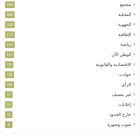
مجتمع
ت
585
ا
المحلية
486
ز
الجهوية
ة
336
الثقافية
278
رياضة
247
الوطن الآن
221
الاقتصادية والقانونية
131
حوادث
126
الرأي
106
غير مصنف
37
إعلانات
20
خارج الحدود
12
صوت وصورة
8