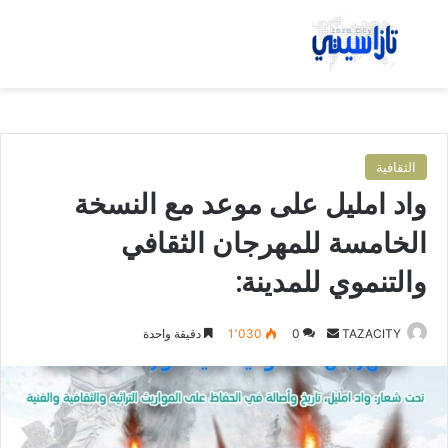
بحث عن
الق
الثقافية
واد امليل على موعد مع النسخة
الخامسة للمهرجان الثقافي
والتنموي للمدينة:
TAZACITY
أ
0
1٬030
دقيقة واحدة
ر
س
ل
ب