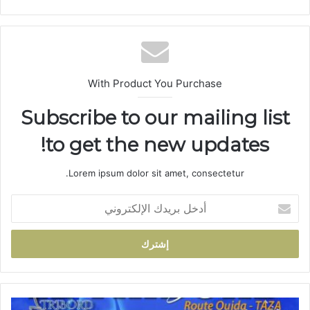
ع
الوي
ب
With Product You Purchase
Subscribe to our mailing list
to get the new updates!
Lorem ipsum dolor sit amet, consectetur.
أ
د
خ
ل
ب
ر
ي
د
L