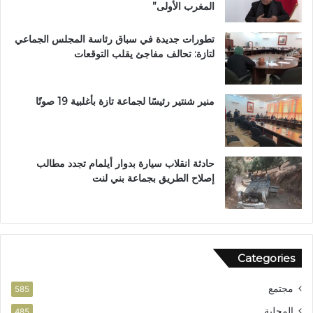
المغرب الأولى”
م
م
تطورات جديدة في سباق رئاسة المجلس الجماعي
ت
لتازة: تحالف مفاجئ يقلب التوقعات
ن
ز
ه
ب
منير شنتير رئيسًا لجماعة تازة بأغلبية 19 صوتًا
ي
ئ
ي
حادثة انقلاب سيارة بدوار أيلمام تجدد مطالب
إصلاح الطريق بجماعة بني لنت
Categories
مجتمع
585
المحلية
485