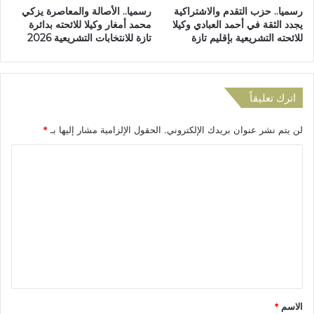
رسميا.. حزب التقدم والاشتراكية
رسميا.. الأصالة والمعاصرة يزكي
ي
يجدد الثقة في أحمد العبادي وكيلا
محمد أمغار وكيلا للائحته بدائرة
ل
للائحته التشريعية بإقليم تازة
تازة للانتخابات التشريعية 2026
و
ق
ف
إ
اترك تعليقاً
ط
ل
لن يتم نشر عنوان بريدك الإلكتروني.
الحقول الإلزامية مشار إليها بـ
*
ا
ق
ا
ا
ل
ل
ن
ت
ا
ع
ر
ف
ل
ي
ي
غ
ز
ق
ة
*
الاسم
*