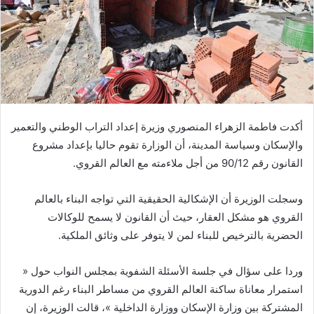
د
ا
إ
ل
ك
ت
ر
أكدت فاطمة الزهراء المنصوري وزيرة إعداد التراب الوطني والتعمير
و
والإسكان وسياسة المدينة، أن الوزارة تقوم حاليا بإعداد مشروع
ن
القانون رقم 90/12 من أجل ملاءمته مع العالم القروي.
ي
ا
وسجلت الوزيرة أن الإشكالية الحقيقية التي تواجه البناء بالعالم
القروي هو مشكل العقار، حيث أن القانون لا يسمح للوكالات
الحضرية بالترخيص للبناء لمن لا يتوفر على وثائق الملكية.
وردا على سؤال في جلسة الأسئلة الشفوية بمجلس النواب حول «
استمرار معاناة ساكنة العالم القروي من مساطر البناء رغم الدورية
المشتركة بين وزارة الإسكان ووزارة الداخلية »، قالت الوزيرة، إن