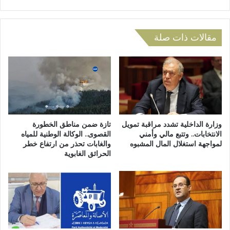
ي
ع
ا
م
ل
م
أ
ق
مقالات ذات صلة
و
ت
ل
ر
ب
ح
م
ا
د
ت
ي
ا
ن
ل
ة
ر
وزارة الداخلية تشدد مراقبة تمويل
تازة ضمن مناطق الخطورة
ت
ئ
الانتخابات.. وتتبع مالي وأمني
القصوى.. الوكالة الوطنية للمياه
لمواجهة استغلال المال المشبوه
والغابات تحذر من ارتفاع خطر
ا
ي
الحرائق الغابوية
ز
س
ة
ا
ل
أ
م
ر
ي
ك