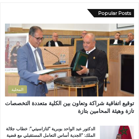
و
ي
ل
د
Popular Posts
إ
ك
ل
ا
ى
ل
ب
إ
ؤ
ل
ر
ك
ة
ت
ل
ر
ل
و
ت
ن
ل
ي
و
المحلية
ث
و
توقيع اتفاقية شراكة وتعاون بين الكلية متعددة التخصصات
ي
تازة وهيئة المحامين بتازة
ب
د
د
الدكتور عبد الواحد بوبرية “لتازاسيتي”: خطاب جلالة
ح
الملك: “الجدية أساس التعامل المستقبلي مع قضية
ل