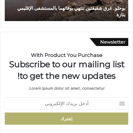
و
الإقليمي
وادي اجعونة بتازة… شريان مائي يتحول إلى بؤرة للتلو
ن
حلم متنزه بيئي
ة
ب
ت
ا
ز
Newsletter
ة
…
With Product You Purchase
ش
Subscribe to our mailing list
ر
ي
to get the new updates!
ا
ن
Lorem ipsum dolor sit amet, consectetur.
م
ا
أ
ئ
د
ي
خ
ي
ل
ت
ب
ح
ر