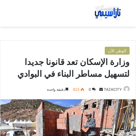
بحث عن
الق
الوطن الآن
وزارة الإسكان تعد قانونا جديدا
لتسهيل مساطر البناء في البوادي
TAZACITY
أ
0
623
دقيقة واحدة
ر
س
ل
ب
ر
ي