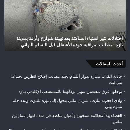
أجيري
يحقق
إنجازاً
تاريخياً
بالصعود
إلى
أزقة بمدينة
شباب رأس أجيري يحقق إنجازاً تاريخياً بالصعود إلى
القسم
 النهائي
الثاني هواة ويتوج بطلاً لعصبة فاس مكناس
الثاني
هواة
ويتوج
أحدث المقالات
بطلاً
لعصبة
فاس
حادثة انقلاب سيارة بدوار أيلمام تجدد مطالب إصلاح الطريق بجماعة
مكناس
بني لنت
بوحلو.. غرق شقيقتين تنتهي بوفاتهما بالمستشفى الإقليمي بتازة
وادي اجعونة بتازة… شريان مائي يتحول إلى بؤرة للتلوث ويبدد حلم
متنزه بيئي
القضاء يبدأ محاكمة منتخبين وأعوان سلطة في ملف انهيار عمارتين
بفاس