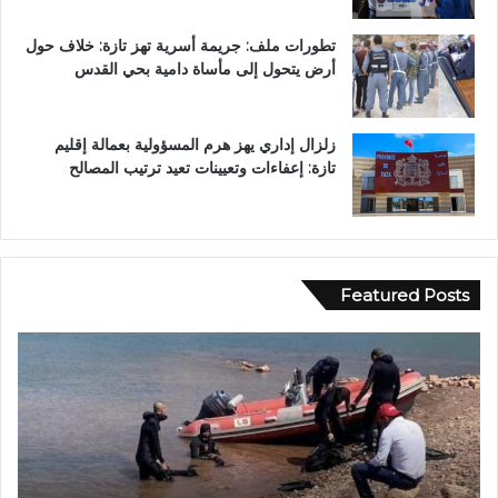
تطورات ملف: جريمة أسرية تهز تازة: خلاف حول
أرض يتحول إلى مأساة دامية بحي القدس
زلزال إداري يهز هرم المسؤولية بعمالة إقليم
تازة: إعفاءات وتعيينات تعيد ترتيب المصالح
Featured Posts
و
ا
د
ي
ا
ج
ع