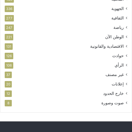
الجهوية
336
الثقافية
277
رياضة
247
الوطن الآن
221
الاقتصادية والقانونية
131
حوادث
126
الرأي
106
غير مصنف
37
إعلانات
20
خارج الحدود
12
صوت وصورة
8