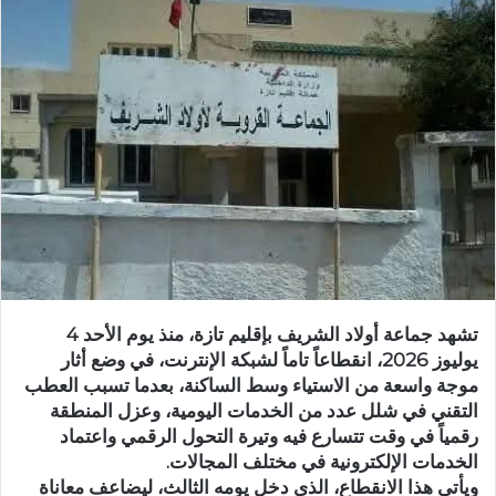
ب
ر
ي
د
ا
إ
ل
ك
ت
ر
و
ن
تشهد جماعة أولاد الشريف بإقليم تازة، منذ يوم الأحد 4
ي
يوليوز 2026، انقطاعاً تاماً لشبكة الإنترنت، في وضع أثار
ا
موجة واسعة من الاستياء وسط الساكنة، بعدما تسبب العطب
التقني في شلل عدد من الخدمات اليومية، وعزل المنطقة
رقمياً في وقت تتسارع فيه وتيرة التحول الرقمي واعتماد
الخدمات الإلكترونية في مختلف المجالات.
ويأتي هذا الانقطاع، الذي دخل يومه الثالث، ليضاعف معاناة