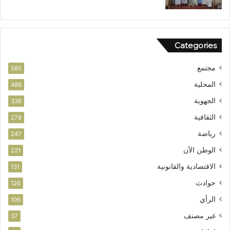
Categories
مجتمع
585
المحلية
486
الجهوية
336
الثقافية
278
رياضة
247
الوطن الآن
221
الاقتصادية والقانونية
131
حوادث
126
الرأي
106
غير مصنف
37