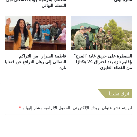
التسلم النهائي
ز
ش
ة
ا
ت
ر
ش
ي
م
ع
ل
ت
1
ن
2
م
السيطرة على حريق غابة “المرج”
فاطمة السرار.. من التراكم
2
و
بإقليم تازة بعد احتراق 24 هكتارًا
النضالي إلى رهان الترافع عن قضايا
ع
ي
من الغطاء الغابوي
تازة
ن
ة
ص
و
ر
ا
اً
س
اترك تعليقاً
ت
ر
لن يتم نشر عنوان بريدك الإلكتروني.
الحقول الإلزامية مشار إليها بـ
*
ا
ت
ا
ي
ل
ج
ي