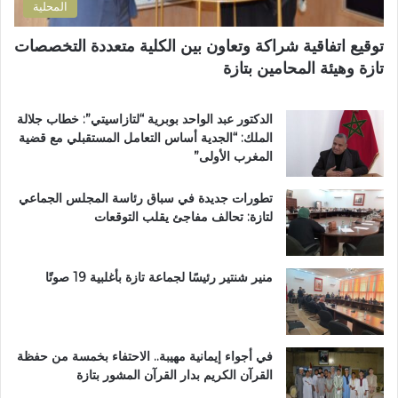
المحلية
ل
ق
ط
ل
توقيع اتفاقية شراكة وتعاون بين الكلية متعددة التخصصات
ر
ي
تازة وهيئة المحامين بتازة
ي
م
ق
ي
ب
ب
الدكتور عبد الواحد بوبرية “لتازاسيتي”: خطاب جلالة
ج
ت
الملك: “الجدية أساس التعامل المستقبلي مع قضية
م
ا
المغرب الأولى”
ا
ز
ع
ة
تطورات جديدة في سباق رئاسة المجلس الجماعي
ة
لتازة: تحالف مفاجئ يقلب التوقعات
ب
ن
ي
ل
منير شنتير رئيسًا لجماعة تازة بأغلبية 19 صوتًا
ن
ت
في أجواء إيمانية مهيبة.. الاحتفاء بخمسة من حفظة
القرآن الكريم بدار القرآن المشور بتازة