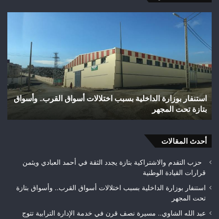
وفاة
شخص
إثر
طعنة
بالسلاح
الأبيض
بوادي
بوزملان
واق
وفاة شخص إثر طعنة بالسلاح الأبيض بوادي بوزملان ضواحي
ضواحي
تازة.. ومطالب بتعزيز الأمن
تازة..
ومطالب
بتعزيز
الأمن
أحدث المقالات
حزب التقدم والاشتراكية بتازة يجدد الثقة في أحمد العبادي ويثمن
قرارات القيادة الوطنية
استنفار بوزارة الداخلية بسبب اختلالات أسواق القرب.. وأسواق بتازة
تحت المجهر
عبد الله الشاوي.. مسيرة نصف قرن في خدمة الإدارة الترابية تتوج