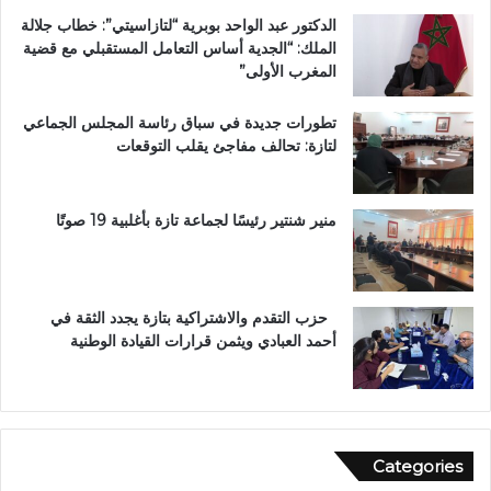
ت
غ
الدكتور عبد الواحد بوبرية “لتازاسيتي”: خطاب جلالة
ت
ا
الملك: “الجدية أساس التعامل المستقبلي مع قضية
و
ر
المغرب الأولى”
ج
ب
ب
ة
تطورات جديدة في سباق رئاسة المجلس الجماعي
و
ا
لتازة: تحالف مفاجئ يقلب التوقعات
س
ل
ا
ع
م
ا
ا
ل
منير شنتير رئيسًا لجماعة تازة بأغلبية 19 صوتًا
ل
م
ا
ل
س
ت
ت
ع
حزب التقدم والاشتراكية بتازة يجدد الثقة في
ح
ز
أحمد العبادي ويثمن قرارات القيادة الوطنية
ق
ي
ا
ز
ق
ف
ا
ر
ل
ص
Categories
و
ا