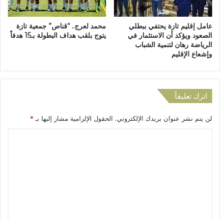
ل
ا
ح
ر
عامل إقليم تازة يحتفي ببطلي
محمد لعرج.. “قناص” جمعية تازة
ر
م
الصعود ويؤكد أن الاستثمار في
يتوج بلقب هداف البطولة بـ15 هدفاً
ا
ة
الرياضة رهان لتنمية الشباب
ئ
و
وإشعاع الإقليم
ق
ق
ا
ر
ل
ا
غ
ر
اترك تعليقاً
ا
إ
ب
خ
لن يتم نشر عنوان بريدك الإلكتروني.
الحقول الإلزامية مشار إليها بـ
*
و
ل
ي
ا
ا
ة
ء
ل
خ
ح
ل
ب
ت
ا
ي
ع
ل
س
ا
ا
ل
ل
ل
ي
أ
ر