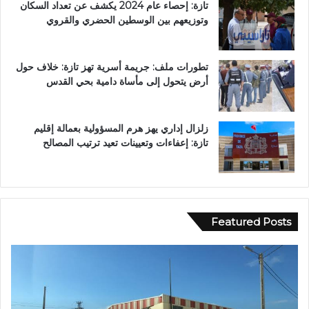
تازة: إحصاء عام 2024 يكشف عن تعداد السكان
وتوزيعهم بين الوسطين الحضري والقروي
تطورات ملف: جريمة أسرية تهز تازة: خلاف حول
أرض يتحول إلى مأساة دامية بحي القدس
زلزال إداري يهز هرم المسؤولية بعمالة إقليم
تازة: إعفاءات وتعيينات تعيد ترتيب المصالح
Featured Posts
ع
ا
ب
ل
د
م
ا
ر