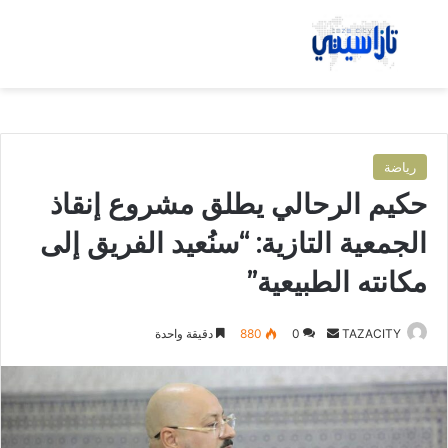
بحث عن
الق
رياضة
حكيم الرحالي يطلق مشروع إنقاذ
الجمعية التازية: “سنُعيد الفريق إلى
مكانته الطبيعية”
TAZACITY
أ
0
880
دقيقة واحدة
ر
س
ل
ب