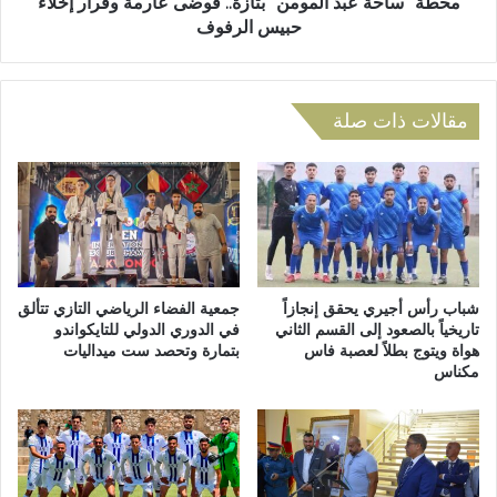
ع
محطة "ساحة عبد المومن" بتازة.. فوضى عارمة وقرار إخلاء
ا
ب
حبيس الرفوف
ل
د
خ
ا
ط
ل
و
م
مقالات ذات صلة
ر
و
ة
م
ا
ن
ل
"
ق
ب
ص
ت
و
ا
ى
ز
شباب رأس أجيري يحقق إنجازاً
جمعية الفضاء الرياضي التازي تتألق
ل
ة
تاريخياً بالصعود إلى القسم الثاني
في الدوري الدولي للتايكواندو
ا
هواة ويتوج بطلاً لعصبة فاس
بتمارة وتحصد ست ميداليات
.
مكناس
ن
.
د
ف
ل
و
ا
ض
ع
ى
ا
ع