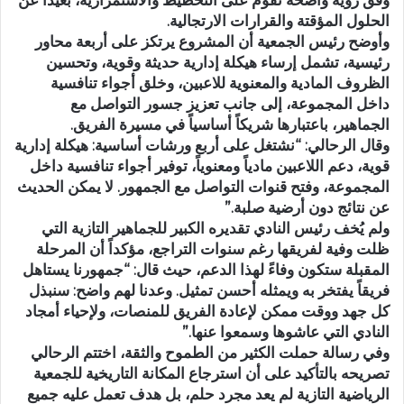
الحلول المؤقتة والقرارات الارتجالية.
وأوضح رئيس الجمعية أن المشروع يرتكز على أربعة محاور
رئيسية، تشمل إرساء هيكلة إدارية حديثة وقوية، وتحسين
الظروف المادية والمعنوية للاعبين، وخلق أجواء تنافسية
داخل المجموعة، إلى جانب تعزيز جسور التواصل مع
الجماهير، باعتبارها شريكاً أساسياً في مسيرة الفريق.
وقال الرحالي: “نشتغل على أربع ورشات أساسية: هيكلة إدارية
قوية، دعم اللاعبين مادياً ومعنوياً، توفير أجواء تنافسية داخل
المجموعة، وفتح قنوات التواصل مع الجمهور. لا يمكن الحديث
عن نتائج دون أرضية صلبة.”
ولم يُخف رئيس النادي تقديره الكبير للجماهير التازية التي
ظلت وفية لفريقها رغم سنوات التراجع، مؤكداً أن المرحلة
المقبلة ستكون وفاءً لهذا الدعم، حيث قال: “جمهورنا يستاهل
فريقاً يفتخر به ويمثله أحسن تمثيل. وعدنا لهم واضح: سنبذل
كل جهد ووقت ممكن لإعادة الفريق للمنصات، ولإحياء أمجاد
النادي التي عاشوها وسمعوا عنها.”
وفي رسالة حملت الكثير من الطموح والثقة، اختتم الرحالي
تصريحه بالتأكيد على أن استرجاع المكانة التاريخية للجمعية
الرياضية التازية لم يعد مجرد حلم، بل هدف تعمل عليه جميع