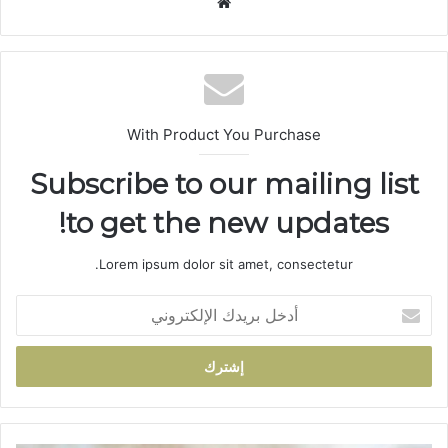
موق
ع
الوي
ب
With Product You Purchase
Subscribe to our mailing list
to get the new updates!
Lorem ipsum dolor sit amet, consectetur.
أ
د
خ
ل
ب
ر
ي