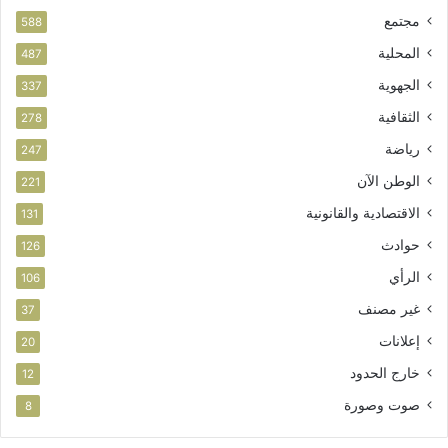
ط
ل
مجتمع
ن
ا
588
ي
س
المحلية
487
ت
الجهوية
ث
337
م
الثقافية
278
ا
ر
رياضة
247
الوطن الآن
221
الاقتصادية والقانونية
131
حوادث
126
الرأي
106
غير مصنف
37
إعلانات
20
خارج الحدود
12
صوت وصورة
8