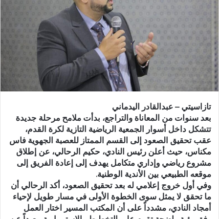
ر
ي
د
ا
إ
ل
ك
ت
ر
تازاسيتي – عبدالقادر اليدماني
و
بعد سنوات من المعاناة والتراجع، بدأت ملامح مرحلة جديدة
ن
تتشكل داخل أسوار الجمعية الرياضية التازية لكرة القدم،
ي
عقب تحقيق الصعود إلى القسم الممتاز للعصبة الجهوية فاس
ا
مكناس، حيث أعلن رئيس النادي، حكيم الرحالي، عن إطلاق
مشروع رياضي وإداري متكامل يهدف إلى إعادة الفريق إلى
موقعه الطبيعي بين الأندية الوطنية.
وفي أول خروج إعلامي له بعد تحقيق الصعود، أكد الرحالي أن
ما تحقق لا يمثل سوى الخطوة الأولى في مسار طويل لإحياء
أمجاد النادي، مشدداً على أن المكتب المسير اختار العمل
وفق رؤية واضحة تقوم على التخطيط والاستمرارية، بعيداً عن