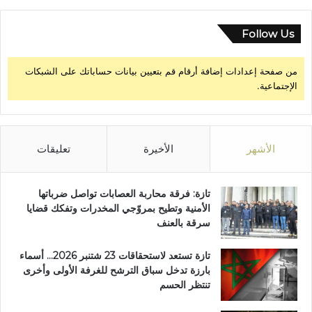
Follow Us
من صفحة إعدادات إضافة أرقام قم بتعيين بيانات حساباتك على الشبكات
الإجتماعية.
الأشهر
الأخيرة
تعليقات
تازة: فرقة محاربة العصابات تواصل ضرباتها
الأمنية وتطيح بمروّجي المخدرات وتفكك قضايا
سرقة بالعنف
تازة تستعد لاستحقاقات 23 شتنبر 2026… أسماء
بارزة تدخل سباق الترشح للغرفة الأولى وأخرى
تنتظر الحسم