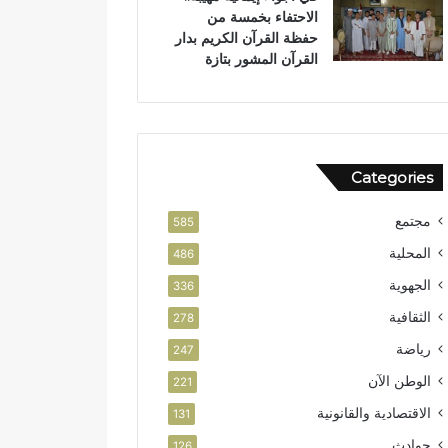
الاحتفاء بخمسة من
حفظة القرآن الكريم بدار
القرآن المشور بتازة
Categories
مجتمع
585
المحلية
486
الجهوية
336
الثقافية
278
رياضة
247
الوطن الآن
221
الاقتصادية والقانونية
131
حوادث
126