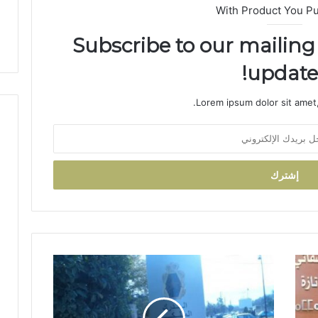
With Product You P
و
ض
ر
ة
Subscribe to our mailing 
ب
ت
updates
ا
ز
Lorem ipsum dolor sit amet,
ة
ح
ر
ك
ة