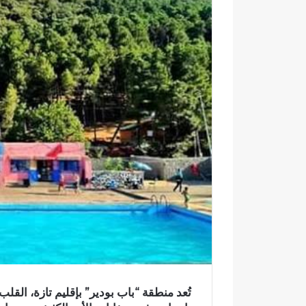
إ
ل
ك
ت
ر
و
ن
ي
ا
تُعد منطقة “باب بودير” بإقليم تازة، القل
و
ا