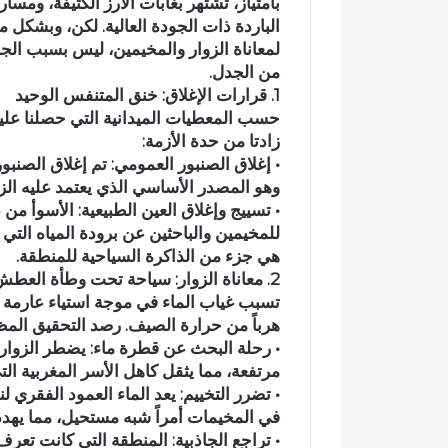
بامتياز، تشتهر بغابات الأرز الكثيفة، ومسار
د
الباردة ذات الجودة العالية. لكن، وبشكل 
ي
لمعاناة الزوار والمخيمين، ليس بسبب الج
ا
من الجدل.
ج
1. قرارات الإغلاق: خنق المتنفس الوحيد
ع
وادي اجعونة بتازة… شر
حسب المعطيات الميدانية التي حصلنا عليه
و
يتحول إلى بؤرة للتلوث 
زادتا من حدة الأزمة:
ن
• إغلاق الصنبور العمومي: تم إغلاق الصنبو
متنزه بيئي
ة
وهو المصدر الأساسي الذي يعتمد عليه الزو
ب
• تسييج وإغلاق العين الطبيعية: الأسوأ من
ت
للمخيمين والباحثين عن برودة المياه التي
ا
ز
هي جزء من الذاكرة السياحية للمنطقة.
ة
2. معاناة الزوار: سياحة تحت وطأة العطش
…
تسبب غياب الماء في موجة استياء عارمة 
ش
هرباً من حرارة الصيف. رصد التحقيق المظاه
ر
• رحلة البحث عن قطرة ماء: يضطر الزوار 
ي
مرتفعة، مما يثقل كاهل الأسر المغربية ال
ا
• تضرر التخييم: يعد الماء العمود الفقري ل
ن
في المخيمات أمراً شبه مستحيل، مما يه
م
• تراجع الجاذبية: المنطقة التي كانت تعرف 
ا