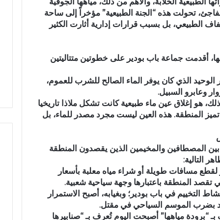
اتها الطبيعية الخلابة، والأهم من ذلك، مياهها الجوفية
أ
م
مفاجئ، تحولت هذه “الجنة الطبيعية” مؤخراً إلى ساحة
ج
ي
فاف الطبيعي، بل بسبب قرارات إدارية أثارت الكثير
و
اً
ا
.
ء
.
يان مائي
في أجواء إيمانية مهيبة.. الاحتفاء
رسمياً.. 
ا، أقدمت جماعة باب بودير على خطوتين متتاليتين
إ
ع
ويبدد حلم
بخمسة من حفظة القرآن الكريم
الانتخابات
ي
م
ر الوحيد الذي كان يوفر الماء الصالح للشرب للعموم،
بدار القرآن المشور بتازة
مرشحاً ل
م
ر
ار وعابرو السبيل.
ا
ا
 ذلك، هو إغلاق عين ماء طبيعية كانت تشكل ملاذا تاريخيا
ن
ل
 تميز المنطقة. هذه العين ليست مجرد مصدر للماء، بل
ي
ب
ة
ا
م
ل
ه
ي
بين المصطافين والمخيمين الذين يقصدون المنطقة
ي
ي
ر التالية:
ب
د
لقطع مسافات طويلة أو شراء مياه معلبة بأسعار
ة
خ
تي تقصد المنطقة باعتبارها وجهة سياحية شعبية.
.
ل
نشاط التخييم في باب بودير؛ وبغيابه، أصبح الاستمرار
.
س
دد بضرب الموسم السياحي في مقتل.
ا
ب
بـ “برودة مياهها” أصبحت اليوم تُعرف بـ “صنابيرها
ل
ا