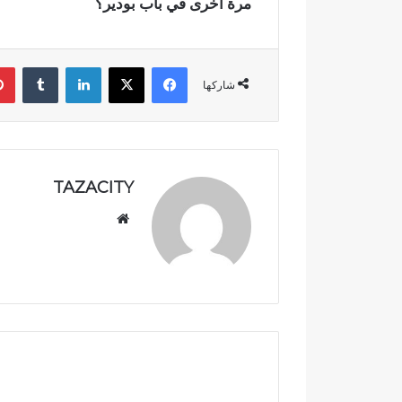
مرة أخرى في باب بودير؟
ي
ب
د
د
فيسبوك
‫X
لينكدإن
‏Tumblr
ح
شاركها
ل
م
م
ت
ن
TAZACITY
ز
ه
موق
ب
ع
ي
الوي
ئ
ب
ي