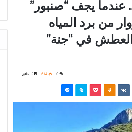
.. عندما يجف “صنبور”
وار من برد المياه
 العطش في “جنة”
0
614
2 دقائق
‏Reddit
‏VKontakte
Odnoklassniki
‫Pocket
سكايب
ماسنجر