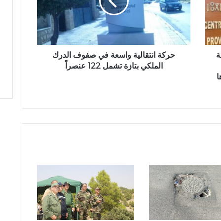
ا
ن
ت
ق
ا
ة
ل
حركة انتقالية واسعة في صفوف الدرك
ي
الملكي بتازة تشمل 122 عنصراً
ة
ا
و
ا
س
ع
ة
ف
ي
ص
ف
و
ف
ا
ل
د