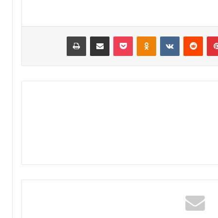
آ
د
ن
ا
ا
ئ
ل
ر
بينتيريست
‏Reddit
‏VKontakte
Odnoklassniki
‫Pocket
مشاركة عبر البريد
طباعة
ك
ة
ر
ت
ي
ا
م
ز
ب
ة
د
م
ا
ر
ر
ش
ا
ح
ل
اً
ق
ل
ر
ح
آ
ز
ن
ب
ا
ا
ل
ل
م
ن
ش
ه