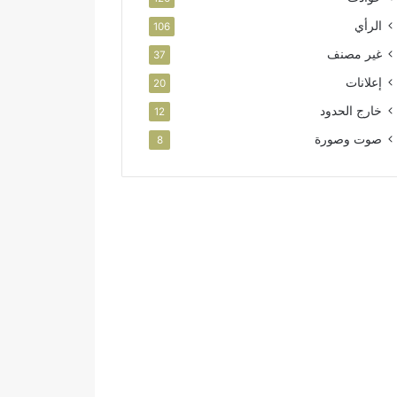
الرأي
106
غير مصنف
37
إعلانات
20
خارج الحدود
12
صوت وصورة
8