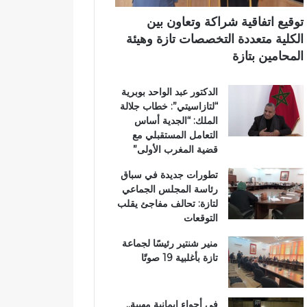
ر
ي
ي
توقيع اتفاقية شراكة وتعاون بين
ق
الكلية متعددة التخصصات تازة وهيئة
ب
المحامين بتازة
ج
م
الدكتور عبد الواحد بوبرية
ا
“لتازاسيتي”: خطاب جلالة
ع
الملك: “الجدية أساس
ة
التعامل المستقبلي مع
ب
قضية المغرب الأولى”
ن
ي
تطورات جديدة في سباق
ل
رئاسة المجلس الجماعي
ن
لتازة: تحالف مفاجئ يقلب
ت
التوقعات
منير شنتير رئيسًا لجماعة
تازة بأغلبية 19 صوتًا
في أجواء إيمانية مهيبة..