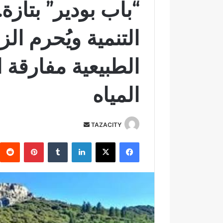
“باب بودير” بتازة
التنمية ويُحرم الز
الطبيعية مفارقة
المياه
TAZACITY
أ
ر
فيسبوك
‫X
لينكدإن
‏Tumblr
بينتيريست
س
ل
ب
ر
ي
د
ا