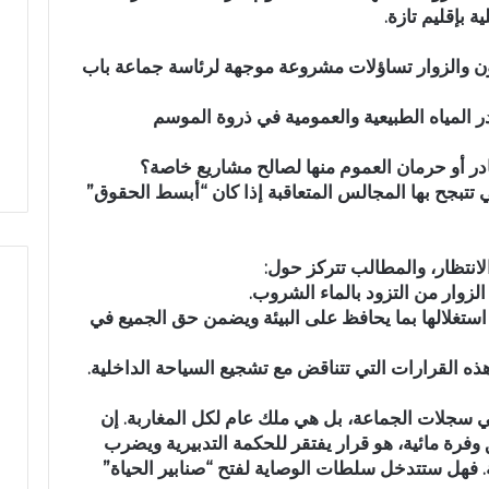
 بإقليم تازة.
ا
ق
ح
ا
ت
ل
ون والزوار تساؤلات مشروعة موجهة لرئاسة جماعة باب
ف
ا
ا
ن
در المياه الطبيعية والعمومية في ذروة الموسم
ء
ت
ب
خ
خ
ا
لتي تتبجح بها المجالس المتعاقبة إذا كان “أبسط الحقوق”
م
ب
س
ا
ة
ت
لانتظار، والمطالب تتركز حول:
م
ا
الزوار من التزود بالماء الشروب.
ن
ل
ح
ت
 استغلالها بما يحافظ على البيئة ويضمن حق الجميع في
ف
ش
ظ
ر
 القرارات التي تتناقض مع تشجيع السياحة الداخلية.
ة
ي
ا
ع
 سجلات الجماعة، بل هي ملك عام لكل المغاربة. إن
ل
ي
 وفرة مائية، هو قرار يفتقر للحكمة التدبيرية ويضرب
ق
ة
 فهل ستتدخل سلطات الوصاية لفتح “صنابير الحياة”
ر
ب