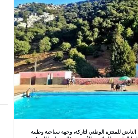
ب النابض للمنتزه الوطني لتازكة، وجهة سياحية وطنية
ف
ر
ي
س