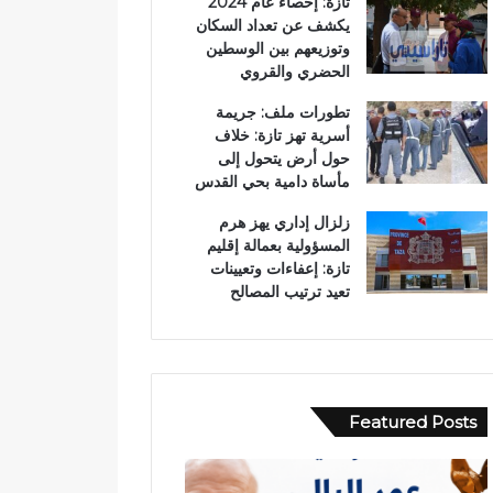
تازة: إحصاء عام 2024
يكشف عن تعداد السكان
وتوزيعهم بين الوسطين
الحضري والقروي
تطورات ملف: جريمة
أسرية تهز تازة: خلاف
حول أرض يتحول إلى
مأساة دامية بحي القدس
زلزال إداري يهز هرم
المسؤولية بعمالة إقليم
تازة: إعفاءات وتعيينات
تعيد ترتيب المصالح
Featured Posts
ح
ا