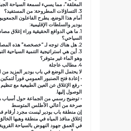
المغلقة”، مما يسيء لسمعة السياحة الجبلية
ئ
ي
3. التساؤلات المطروحة: من المستفيد؟
ي
أمام هذا الوضع، يطرح الفاعلون الجمعوي
ت
بودير والسلطات الإقليمية:
ح
1. ما هي الدوافع الحقيقية وراء إغلاق مصا
و
السياحي؟
ل
2. هل هناك توجه لـ “خصخصة” هذه المصادر أو حرمان العموم منها لصالح مشاريع خاصة؟
إ
3. أين هي استراتيجية التنمية السياحية ا
ل
وهو الماء غير متوفر؟
ى
4. مطالب عاجلة
ب
لا يحتمل الوضع في باب بودير المزيد من ا
ؤ
• إعادة فتح الصنبور العمومي فوراً لتمكين 
ر
ة
• رفع الإغلاق عن العين الطبيعية مع تنظيم
ل
الوصول إليها.
ل
• توضيح رسمي من الجماعة حول أسباب هذه
ت
صرخة من أعالي الأطلس المتوسط
ل
إن منطقة باب بودير ليست مجرد أرقام في
و
إغلاق منافذ المياه في منطقة وهبها الخالق
ث
في العمق جهود النهوض بالسياحة القروية.
و