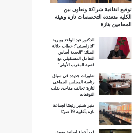
ر
ي
ي
ي
م
توقيع اتفاقية شراكة وتعاون بين
ق
ي
الكلية متعددة التخصصات تازة وهيئة
ب
ب
المحامين بتازة
ج
ت
م
ا
الدكتور عبد الواحد بوبرية
ا
ز
“لتازاسيتي”: خطاب جلالة
ع
ة
الملك: “الجدية أساس
ة
التعامل المستقبلي مع
ب
قضية المغرب الأولى”
ن
ي
تطورات جديدة في سباق
ل
رئاسة المجلس الجماعي
ن
لتازة: تحالف مفاجئ يقلب
ت
التوقعات
منير شنتير رئيسًا لجماعة
تازة بأغلبية 19 صوتًا
في أجواء إيمانية مهيبة..