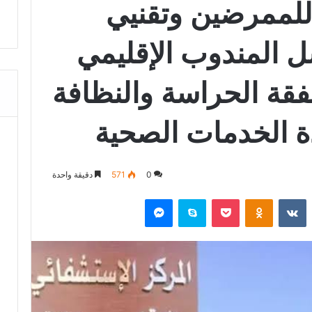
 للممرضين وتقنيي
ل المندوب الإقليمي
قة الحراسة والنظافة
ة الخدمات الصحية
0
571
دقيقة واحدة
‏Reddit
‏VKontakte
Odnoklassniki
‫Pocket
سكايب
ماسنجر