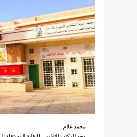
إ
ل
ك
ت
ر
و
ن
ي
ا
محمد علام
و
ف
ا
ي