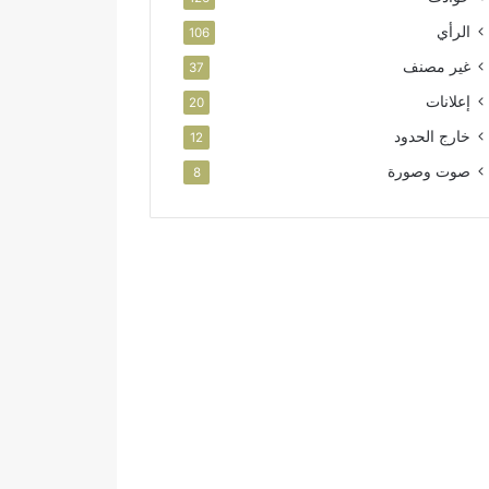
الرأي
106
غير مصنف
37
إعلانات
20
خارج الحدود
12
صوت وصورة
8