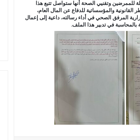
لة للممرضين وتقنيي الصحة أنها ستواصل تتبع هذا
ق
القانونية والمؤسساتية للدفاع عن المال العام،
ا
ية المرفق الصحي في أداء رسالته، داعية إلى إعمال
ل
بالمحاسبة في تدبير هذا الملف.
ا
ن
ت
خ
ا
ب
ا
ت
ا
ل
ت
ش
ر
ي
ع
ي
ة
ب