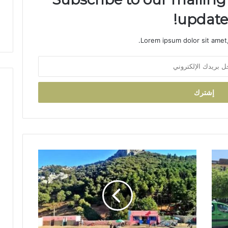
ض
updates
ة
Lorem ipsum dolor sit amet,
"
ب
ا
ب
ب
و
د