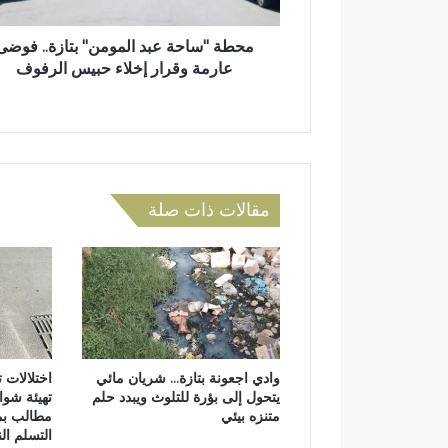
ح
و
ة
ن
ع
محطة "ساحة عبد المومن" بتازة.. فوضى
ي
ب
عارمة وقرار إخلاء حبيس الرفوف
د
ا
ل
م
و
م
مقالات ذات صلة
ن
"
ب
ت
ا
ز
ة
.
وادي اجعونة بتازة… شريان مائي
اختلالات ت
.
يتحول إلى بؤرة للتلوث ويبدد حلم
تهيئة شوار
ف
متنزه بيئي
مطالب بم
و
التسلم الن
ض