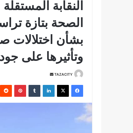
النقابة المستقلة
الصحة بتازة تراس
بشأن اختلالات صف
وتأثيرها على جود
TAZACITY
أ
ر
فيسبوك
‫X
لينكدإن
‏Tumblr
بينتيريست
س
ل
ب
ر
ي
د
ا