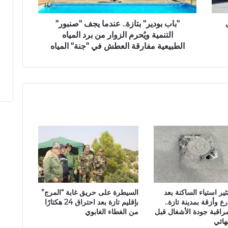
ي
ر
"
"باب بودير" بتازة.. عندما يجف "صنبور"
ب
التنمية ويُحرم الزوار من برد المياه
ت
الطبيعية مفارقة العطش في "جنة" المياه
ا
ز
ة
.
.
ع
ن
د
م
ا
ي
ج
ف
ثير استياء الساكنة بعد
السيطرة على حريق غابة “المرج”
"
ع وأزقة بمدينة تازة..
بإقليم تازة بعد احتراق 24 هكتارًا
ص
راقبة جودة الأشغال قبل
من الغطاء الغابوي
ن
هائي
ب