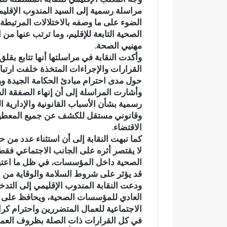
مراسلة رسمية إلى السيد المندوب الإقليم
د
أ
الضوء على ما وصفه بالاختلالات المرتبط
ي
ج
ا
و
الصحية التابعة للإقليم، وما ترتب عنها
ج
ا
مهنيي الصحة.
ع
ء
وأكدت النقابة في مراسلتها أنها تتابع بقل
وادي اجعونة بتازة… شريان مائي
في أجواء إيما
و
إ
القرارات والإجراءات المتخذة خلفت ارتباك
يتحول إلى بؤرة للتلوث ويبدد حلم
بخمسة من ح
ن
ي
حول مدى احترام مبادئ الحكامة الجيدة ور
متنزه بيئي
بدار القرآن 
ة
م
وأشارت المراسلة إلى أن إنهاء الصفقة الس
ب
ا
رسمية بشأن الأسباب القانونية والإدارية
ت
ن
وقانوني مستقل للكشف عن جميع المعطيات
ا
ي
الاقتضاء.
ز
ة
كما نبهت النقابة إلى أن استثناء عدد من 
ة
م
…
ه
لا يقتصر أثره على الجانب الاجتماعي ف
ش
ي
الصحية داخل المؤسسات، في ظل ما اعتبرت
ر
ب
قد يؤثر على شروط السلامة والوقاية من 
ي
ة
ودعت النقابة المندوب الإقليمي إلى التد
ا
.
العادي للمؤسسات الصحية، ويحافظ على س
ن
.
الاجتماعية للعمال المتضررين واحترام كرا
م
ا
في كل القرارات ذات الصلة بظروف العمل
ا
ل