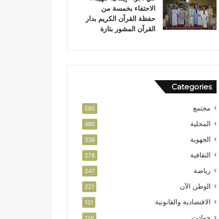
الاحتفاء بخمسة من
حفظة القرآن الكريم بدار
القرآن المشور بتازة
Categories
مجتمع
585
المحلية
486
الجهوية
336
الثقافية
278
رياضة
247
الوطن الآن
221
الاقتصادية والقانونية
131
حوادث
126