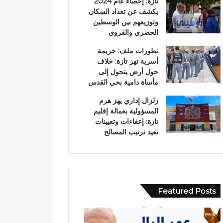
تازة: إحصاء عام 2024
يكشف عن تعداد السكان
وتوزيعهم بين الوسطين
الحضري والقروي
تطورات ملف: جريمة
أسرية تهز تازة: خلاف
حول أرض يتحول إلى
مأساة دامية بحي القدس
زلزال إداري يهز هرم
المسؤولية بعمالة إقليم
تازة: إعفاءات وتعيينات
تعيد ترتيب المصالح
Featured Posts
ح
ب
ا
و