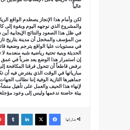
عالياً
د
ي
ا
​لكن وأمام هذا الإنجاز يصطدم الواقع الر
ج
والمشروع الذي نوجهه اليوم وبقوة إلى كافة
ع
​في ظل هذا الصعود والنتائج الإيجابية أي
وادي اجعونة
و
​من المؤسف والمخجل أن مدينة بتاريخ تاز
يتحول إلى بؤ
ن
في مستويات عليا الواقع يترجم وضعية قات
متنزه بيئي
ة
الحديثة وبنية تحتية رياضية شبه منعدمة لا ت
ب
إن استمرار هذا الوضع يعد ضرباً في عمق ا
ت
نرفض قاطعاً أن تتحول فرقنا المكافحة إ
ا
مبارياتها في الوقت الذي يفترض فيه أن تك
ز
جماهيرها التازية الوفية ​إننا نطالب الجه
ة
…
لإنهاء هذا الحيف والعمل على تأهيل منشآت
ش
بيئة حاضنة تدعمها وليس إلى وعود مؤجلة 
ر
ي
ا
فيسبوك
‫X
لينكدإن
‏Tumblr
ن
شاركها
م
ا