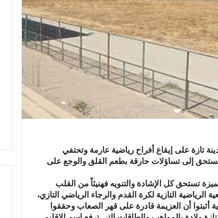
نة تازة على إيقاع أفراح رياضية عارمة وتحتفي
مستحق إلى تساؤلات حارقة بطعم القلق والوجع على
زة تستحق كل الإشادة والتنويه فهنيئاً من القلب
ة الرياضية التازية لكرة القدم والرجاء الرياضي التازي،
ية أثبتوا أن العزيمة قادرة على قهر الصعاب وحققوا
ف
 تازة ولادة بالمواهب والطاقات التي ترفع اسم الإقليم
ي