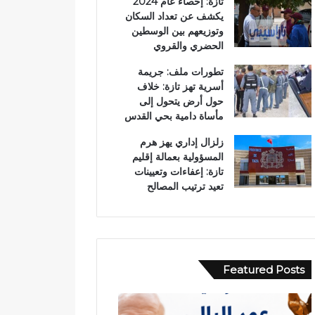
تازة: إحصاء عام 2024
يكشف عن تعداد السكان
وتوزيعهم بين الوسطين
الحضري والقروي
تطورات ملف: جريمة
أسرية تهز تازة: خلاف
حول أرض يتحول إلى
مأساة دامية بحي القدس
زلزال إداري يهز هرم
المسؤولية بعمالة إقليم
تازة: إعفاءات وتعيينات
تعيد ترتيب المصالح
Featured Posts
ر
ح
س
ا