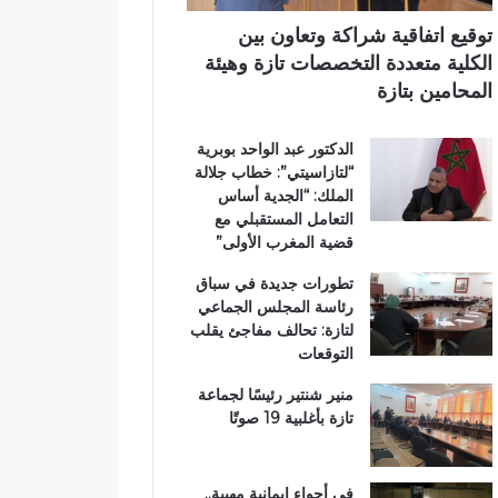
د
ر
ي
ا
ي
توقيع اتفاقية شراكة وتعاون بين
ئ
ق
الكلية متعددة التخصصات تازة وهيئة
ر
ب
المحامين بتازة
ة
ج
ت
م
الدكتور عبد الواحد بوبرية
ا
ا
“لتازاسيتي”: خطاب جلالة
ز
ع
الملك: “الجدية أساس
ة
ة
التعامل المستقبلي مع
م
ب
قضية المغرب الأولى”
ر
ن
ش
ي
تطورات جديدة في سباق
ح
ل
رئاسة المجلس الجماعي
اً
ن
لتازة: تحالف مفاجئ يقلب
ل
ت
التوقعات
ح
ز
منير شنتير رئيسًا لجماعة
ب
تازة بأغلبية 19 صوتًا
ا
ل
ن
في أجواء إيمانية مهيبة..
ه