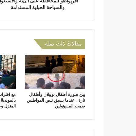
افريواطو للمحافظة على البيئة والاستغوا
ق
والسياحة الجبلية المستدامة
ل
ي
م
ت
ا
مقالات ذات صلة
ز
ة
.
.
.
ر
س
ا
بين صورة أطفال بويبلان وأطفال
مع اقترا
ل
تازة… عندما يسبق نبض المواطنين
بالمونديال
ة
صمت المسؤولين
المنزل و
ج
م
ع
ي
ة