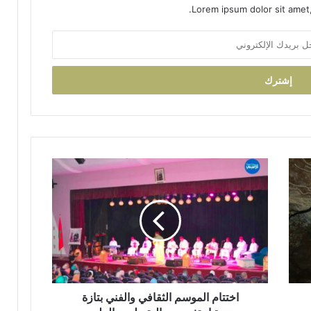
آ
Lorem ipsum dolor sit amet,
ن
ا
ل
ك
ر
ي
م
ب
د
ا
ا
ر
خ
ا
ت
ل
ت
ق
ا
ر
م
آ
ا
ن
ل
ا
م
ل
و
اختتام الموسم الثقافي والفني بتازة
م
س
ش