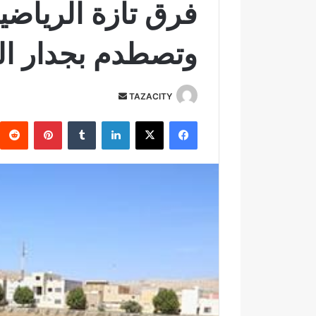
فرق تازة الرياضي
وتصطدم بجدار ال
TAZACITY
أ
ر
فيسبوك
‫X
لينكدإن
‏Tumblr
بينتيريست
س
ل
ب
ر
ي
د
ا
إ
ل
ك
ت