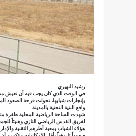
ر
و
ن
ي
ا
رشيد النهيري
​في الوقت الذي كان يجب فيه أن تعيش مدي
بإنجازات شبابها، تحولت فرحة الصعود ال
واقع البنية التحتية بالمدينة
​شهدت الساحة الرياضية المحلية طفرة متمي
لفريق القدس الرياضي التازي وهنيئاً للجمعي
هؤلاء الشباب بمعية أطرهم التقنية والإدار
و
صعوداً تاريخياً بأقل الإمكانيات مؤكدين أن
ا