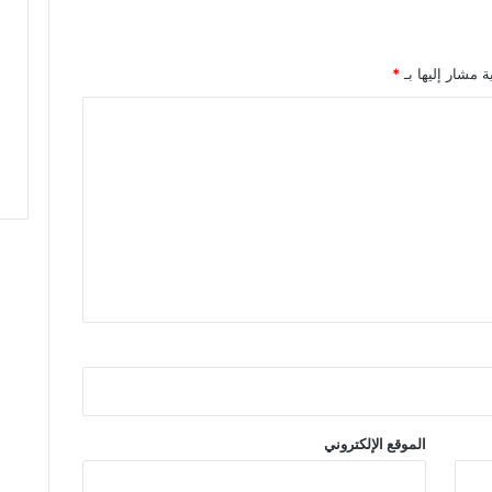
ه
ر
ة
ة مشار إليها بـ
*
ا
ح
ت
ف
ت
ب
ج
م
ا
ل
ي
ة
ط
ر
ب
ا
الموقع الإلكتروني
ل
م