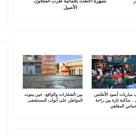
ر
بسهرة احتفت بجمالية طرب الملحون
م
و
الأصيل
ا
ر
ل
ب
ث
ت
ق
ا
ا
ز
ف
ة
ي
و
ا
ل
ف
ن
ي
ب مباريات أسود الأطلس
بين الشعارات والواقع.. حين يموت
ب
 .. ساكنة تازة بين راحة
المواطن على أبواب المستشفى
ت
حماس المقاهي
ا
ز
ة
ب
س