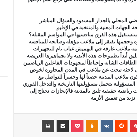
أ
ج
و
ياضي المحلي بالجدار المسدود والسؤال المباشر
ا
 الجهات المعنية والمنتخبة في الإقليم
ء
ن ستستقبل هذه الفرق منافسيها في المواسم المقبلة؟
 بتازة… شريان مائي
في أجواء إيمانية مهيبة.. الاحتفاء
إ
ة وحجمها تفتقر إلى ملاعب مؤهلة وصالحة للمنافسة
رة للتلوث ويبدد حلم
بخمسة من حفظة القرآن الكريم
ي
مة ملاعب غارقة في التهميش غياب تام للتجهيزات
بدار القرآن المشور بتازة
م
ليق أبداً بطموحات هذه الأندية ولا بجماهيرها العريضة ​
ا
لطاقات الشابة وإحباطاً لمجهودات الفاعلين الرياضيين
ن
لى لاجئة تبحث عن ملاعب في المدن المجاورة لخوض
ي
ون ملاعب المدينة حصناً لها وجسراً للتواصل مع
ة
ات المسؤولية بتحمل مسؤوليتها التاريخية والتدخل الفوري
م
ه
 رياضية حقيقية تليق بالمدينة فالإنجازات تحتاج إلى
ي
تزيد من تعميق الأزمة
ب
ة
.
بينتيريست
‏Reddit
‏VKontakte
Odnoklassniki
‫Pocket
مشاركة عبر البريد
طباعة
.
ا
ل