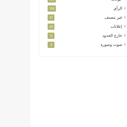
الرأي
106
غير مصنف
37
إعلانات
20
خارج الحدود
12
صوت وصورة
8