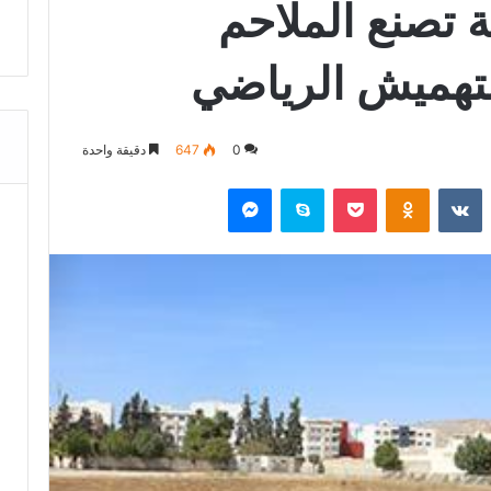
ة تصنع الملاحم
تهميش الرياضي
0
647
دقيقة واحدة
‏Reddit
‏VKontakte
Odnoklassniki
‫Pocket
سكايب
ماسنجر