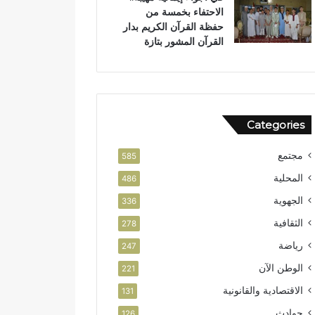
الاحتفاء بخمسة من
ض
حفظة القرآن الكريم بدار
ة
القرآن المشور بتازة
Categories
مجتمع
585
المحلية
486
الجهوية
336
الثقافية
278
رياضة
247
الوطن الآن
221
الاقتصادية والقانونية
131
حوادث
126