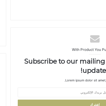
ا
س
-
م
ك
ن
ا
س
ي
ن
With Product You P
ظ
م
Subscribe to our mailing 
أ
س
updates
ب
و
Lorem ipsum dolor sit amet,
ع
اً
خ
ا
ص