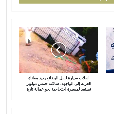
اً
ب
م
غ
ا
ر
ا
ب
ن
ة
ق
ا
ل
ل
ا
ع
ب
ا
س
ل
ي
م
ا
ل
ر
انقلاب سيارة لنقل البضائع يعيد معاناة
ت
ة
العزلة إلى الواجهة.. ساكنة خمس دواوير
ع
ل
تستعد لمسيرة احتجاجية نحو عمالة تازة
ز
ن
ي
ق
ز
ل
ف
ا
ر