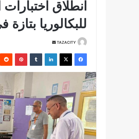
انطلاق اختبارات ا
للبكالوريا بتازة 
TAZACITY
أ
ر
فيسبوك
‫X
لينكدإن
‏Tumblr
بينتيريست
س
ل
ب
ر
ي
د
ا
إ
ل
ك
ت