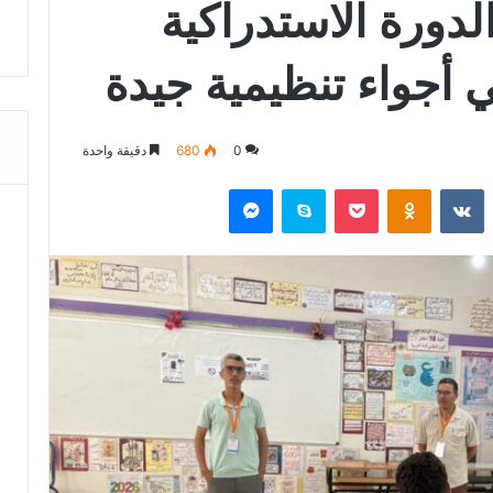
لدورة الاستدراكية
في أجواء تنظيمية جيدة
0
680
دقيقة واحدة
‏Reddit
‏VKontakte
Odnoklassniki
‫Pocket
سكايب
ماسنجر