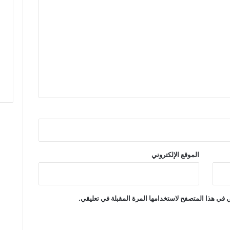
إ
ل
ى
ا
ل
و
ا
ج
ه
ة
.
.
س
ا
الموقع الإلكتروني
ك
ن
ة
خ
 في هذا المتصفح لاستخدامها المرة المقبلة في تعليقي.
م
س
د