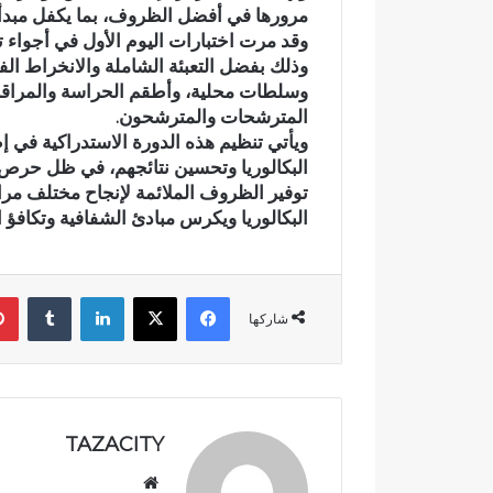
مرورها في أفضل الظروف، بما يكفل مبدأ
م
د
وقد مرت اختبارات اليوم الأول في أجواء 
ي
ا
وذلك بفضل التعبئة الشاملة والانخراط الف
اً
ل
وسلطات محلية، وأطقم الحراسة والمراقبة، 
.
ل
المترشحات والمترشحون.
.
ه
رسمياً.. عمر البالي يدخل سباق
عبد الله ال
ع
ا
ويأتي تنظيم هذه الدورة الاستدراكية في إ
الانتخابات التشريعية بدائرة تازة
قرن في خدمة 
م
ل
البكالوريا وتحسين نتائجهم، في ظل حرص وز
مرشحاً لحزب النهضة
بوسام الاست
ر
ش
توفير الظروف الملائمة لإنجاح مختلف مرا
ا
ا
البكالوريا ويكرس مبادئ الشفافية وتكافؤ 
ل
و
ب
ي
ا
.
فيسبوك
‫X
لينكدإن
‏Tumblr
ل
.
شاركها
ي
م
ي
س
د
ي
خ
ر
ل
ة
س
ن
TAZACITY
ب
ص
موق
ا
ف