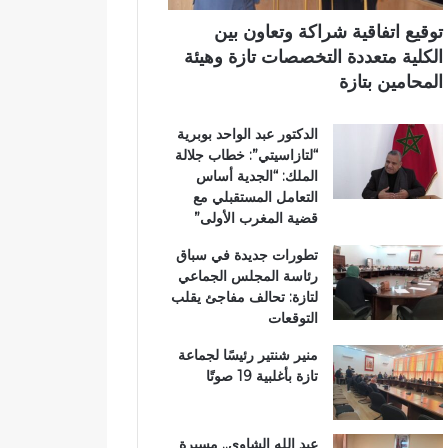
ت
آ
ي
ا
ن
توقيع اتفاقية شراكة وتعاون بين
ز
ا
الكلية متعددة التخصصات تازة وهيئة
ة
ل
المحامين بتازة
.
ك
.
ر
الدكتور عبد الواحد بوبرية
و
ي
“لتازاسيتي”: خطاب جلالة
م
م
الملك: “الجدية أساس
ط
ب
التعامل المستقبلي مع
ا
د
قضية المغرب الأولى”
ل
ا
ب
ر
تطورات جديدة في سباق
ب
ا
رئاسة المجلس الجماعي
ت
ل
لتازة: تحالف مفاجئ يقلب
ع
ق
التوقعات
ز
ر
ي
آ
منير شنتير رئيسًا لجماعة
ز
ن
تازة بأغلبية 19 صوتًا
ا
ا
ل
ل
أ
م
عبد الله الشاوي.. مسيرة
م
ش