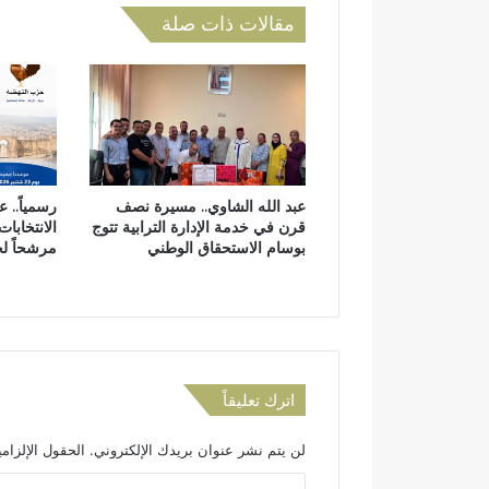
ن
مقالات ذات صلة
ض
ل
يُ
ة
و
ن
ط
ص
ن
ف
ي
ا
ل
ا
ج
عبد الله الشاوي.. مسيرة نصف
رسمياً.. 
ت
قرن في خدمة الإدارة الترابية تتوج
الانتخابات
ه
بوسام الاستحقاق الوطني
مرشحاً ل
ا
د
و
ي
س
ت
ح
اترك تعليقاً
ق
أ
لن يتم نشر عنوان بريدك الإلكتروني.
الحقول الإلزامي
ب
ن