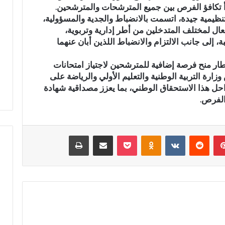
 تكافؤ الفرص بين جميع المترشحات والمترشحين.
م
تنظيمية جيدة، اتسمت بالانضباط والجدية والمسؤولية،
ر
عال لمختلف المتدخلين من أطر إدارية وتربوية،
ك
إلى جانب الالتزام والانضباط اللذين أبان عنهما
ز
ا
شاوي.. مسيرة نصف
المركز الجهوي للاستثمار بفاس-
ل
طار منح فرصة إضافية للمترشحين لاجتياز امتحانات
الإدارة الترابية تتوج
مكناس ينظم أسبوعاً خاصاً بمغاربة
ج
ارة التربية الوطنية والتعليم الأولي والرياضة على
حقاق الوطني
العالم لتعزيز فرص الاستثمار
ه
حل هذا الاستحقاق الوطني، بما يعزز مصداقية شهادة
و
الفرص.
ي
ل
ل
بينتيريست
‏Reddit
‏VKontakte
Odnoklassniki
‫Pocket
مشاركة عبر البريد
طباعة
ا
س
ت
ث
م
ا
ر
ب
ف