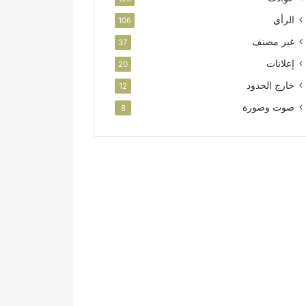
الرأي
106
غير مصنف
37
إعلانات
20
خارج الحدود
12
صوت وصورة
8