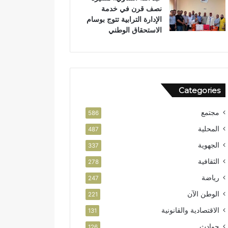
نصف قرن في خدمة
ن
و
الإدارة الترابية تتوج بوسام
ر
الاستحقاق الوطني
ب
ت
ا
ز
ة
Categories
مجتمع
586
المحلية
487
الجهوية
337
الثقافية
278
رياضة
247
الوطن الآن
221
الاقتصادية والقانونية
131
حوادث
126