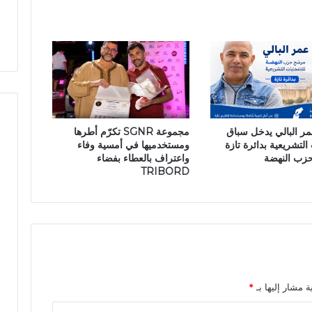
ل
ص
ب
ا
ض
ل
ا
ا
ئ
س
ع
ت
ي
ث
ع
م
ي
عمر البالي يدخل سباق
مجموعة SGNR تكرّم أطرها
ا
د
 التشريعية بدائرة تازة
ومستخدميها في أمسية وفاء
ر
م
حزب النهضة
واعتراف بالعطاء بفضاء
ع
TRIBORD
ا
ن
ا
ة
ا
ل
ع
ز
ة مشار إليها بـ
*
ل
ة