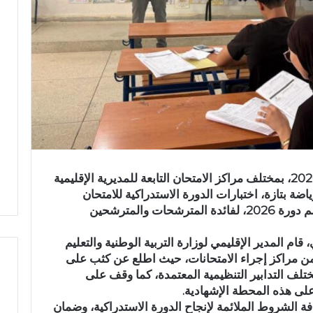
انطلقت صباح اليوم الخميس 02 يوليوز 2026، بمختلف مراكز الامتحان التابعة للمديرية الإقليمية
رياضة بتازة، اختبارات الدورة الاستدراكية للامتحان
الوطني الموحد لنيل شهادة البكالوريا برسم دورة 2026، لفائدة المترشحات والمترشحين
ام المدير الإقليمي لوزارة التربية الوطنية والتعليم
دد من مراكز إجراء الامتحانات، حيث اطلع عن كثب على
لف التدابير التنظيمية المعتمدة، كما وقف على
 على هذه المحطة الإشهادية.
ا
فة الشروط الملائمة لإنجاح الدورة الاستدراكية، وضمان
ل