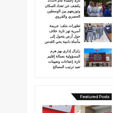
تازة: إحصاء عام 2024
يكشف عن تعداد السكان
وتوزيعهم بين الوسطين
الحضري والقروي
تطورات ملف: جريمة
أسرية تهز تازة: خلاف
حول أرض يتحول إلى
مأساة دامية بحي القدس
زلزال إداري يهز هرم
المسؤولية بعمالة إقليم
تازة: إعفاءات وتعيينات
تعيد ترتيب المصالح
Featured Posts
و
ف
ف
ي