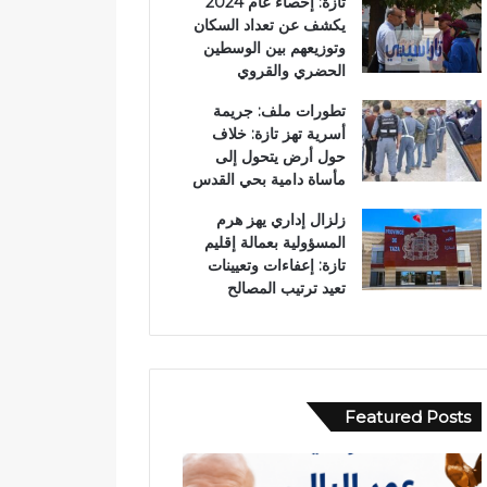
تازة: إحصاء عام 2024
يكشف عن تعداد السكان
وتوزيعهم بين الوسطين
الحضري والقروي
تطورات ملف: جريمة
أسرية تهز تازة: خلاف
حول أرض يتحول إلى
مأساة دامية بحي القدس
زلزال إداري يهز هرم
المسؤولية بعمالة إقليم
تازة: إعفاءات وتعيينات
تعيد ترتيب المصالح
Featured Posts
ح
ب
ا
و