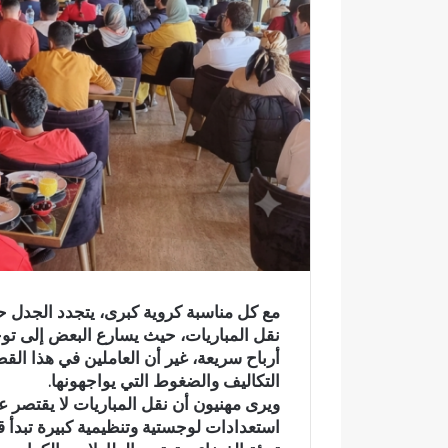
ك
ت
ر
و
ن
ي
ا
مع كل مناسبة كروية كبرى، يتجدد الجدل ح
نقل المباريات، حيث يسارع البعض إلى توج
أرباح سريعة، غير أن العاملين في هذا الق
التكاليف والضغوط التي يواجهونها.
ويرى مهنيون أن نقل المباريات لا يقتصر 
استعدادات لوجستية وتنظيمية كبيرة تبدأ
و
ا