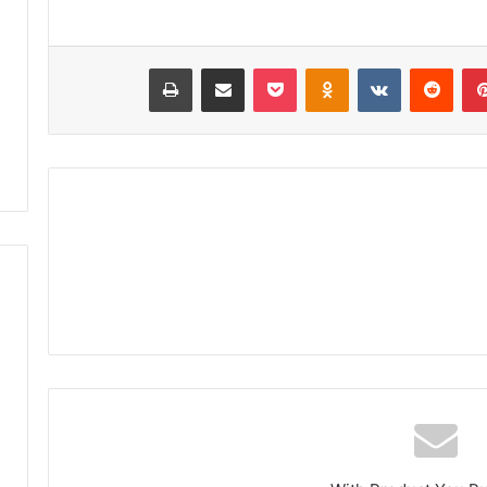
ا
ق
ح
ا
ت
ل
بينتيريست
‏Reddit
‏VKontakte
Odnoklassniki
‫Pocket
مشاركة عبر البريد
طباعة
ف
ا
ا
ن
ء
ت
ب
خ
خ
ا
م
ب
س
ا
ة
ت
م
ا
ن
ل
ح
ت
ف
ش
ظ
ر
ة
ي
ا
ع
ل
ي
ق
ة
ر
ب