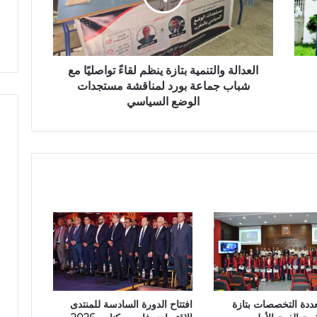
ل
و
ض
ة
ر
ة
و
ب
ا
ت
ل
العدالة والتنمية بتازة ينظم لقاءً تواصليًا مع
ا
ت
شباب جماعة بورد لمناقشة مستجدات
ز
ن
الوضع السياسي
ة
م
ي
ة
ب
ت
ا
ز
ة
ي
ن
ظ
م
ل
عددة التخصصات بتازة
افتتاح الدورة السادسة للمنتدى
ق