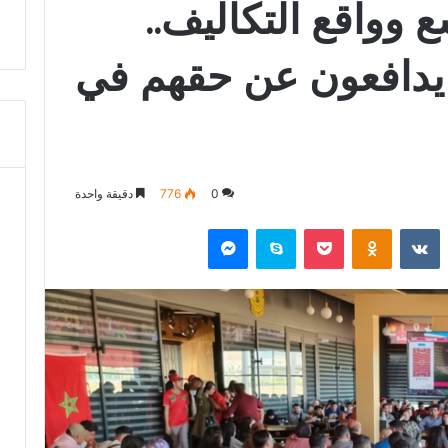
 وواقع التكاليف..
يدافعون عن حقهم في
0
776
دقيقة واحدة
‏Reddit
‏VKontakte
Odnoklassniki
‫Pocket
سكايب
ماسنجر