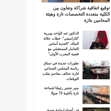
ر
ي
ي
ي
م
توقيع اتفاقية شراكة وتعاون بين
ق
ي
الكلية متعددة التخصصات تازة وهيئة
ب
ب
المحامين بتازة
ج
ت
م
ا
الدكتور عبد الواحد بوبرية
ا
ز
“لتازاسيتي”: خطاب جلالة
ع
ة
الملك: “الجدية أساس
ة
التعامل المستقبلي مع
ب
قضية المغرب الأولى”
ن
ي
تطورات جديدة في سباق
ل
رئاسة المجلس الجماعي
ن
لتازة: تحالف مفاجئ يقلب
ت
التوقعات
منير شنتير رئيسًا لجماعة
تازة بأغلبية 19 صوتًا
في أجواء إيمانية مهيبة..