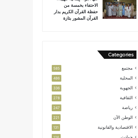
الاحتفاء بخمسة من
حفظة القرآن الكريم بدار
القرآن المشور بتازة
Categories
مجتمع
585
المحلية
486
الجهوية
336
الثقافية
278
رياضة
247
الوطن الآن
221
الاقتصادية والقانونية
131
حوادث
126