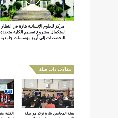
ل
ت
ع
ر
ل
و
و
ن
م
مركز للعلوم الإنسانية بتازة في انتظار
ي
ا
استكمال مشروع تقسيم الكلية متعددة
ل
التخصصات إلى أربع مؤسسات جامعية
إ
ن
س
ا
ن
مقالات ذات صلة
ي
ة
ب
ت
ا
ز
ة
ف
هيئة المحامين بتازة تؤكد مواصلة
الكلية مت
ي