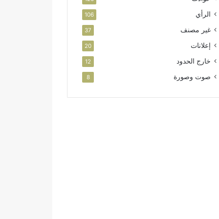
الرأي
106
غير مصنف
37
إعلانات
20
خارج الحدود
12
صوت وصورة
8