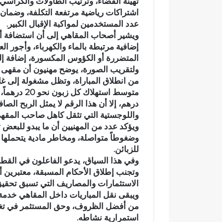
تهيئة الفضاء، وترتيب الطاولات والكراسي
د
اشتراكات رياضية مرتفعة التكلفة، وضمان 
ي
عدد المستخدمين لمواكبة الإقبال الكبير.
ا
ويشير أصحاب المقاهي إلى أن استضافة أ
ج
إضافية مرتبطة بالماء والكهرباء، وأجور ال
ع
وادي اجعونة بتازة… شريان مائي
المتضررة أو الكؤوس المكسورة، إضافة إلى 
و
يتحول إلى بؤرة للتلوث ويبدد حلم
ولتقريب الصورة، يوضح مهنيون أن مقهى ي
ن
من انطلاق المباراة، وتظل مشغولة إلى غاي
متنزه بيئي
ة
ب
درهم، إلا أن هذا الرقم لا يمثل الربح الص
ت
واللوجستية التي تثقل كاهل صاحب المقهى
ا
ز
ويؤكد عدد من المهنيين أن ما يبدو للبعض
ة
وضغوطاً متواصلة، ومخاطر مادية يتحمل
…
للزبائن.
ش
وفي هذا السياق، يدعو الفاعلون في القطا
ر
وتجنب إطلاق الأحكام المسبقة، معتبرين أن
ي
الاستثمارات والمصاريف التي تسبق تحقيق 
ا
ويبقى نقل المباريات داخل المقاهي خدمة ت
ن
من أفضل الظروف، وحق المستثمر في تغ
م
استمرارية نشاطه.
ا