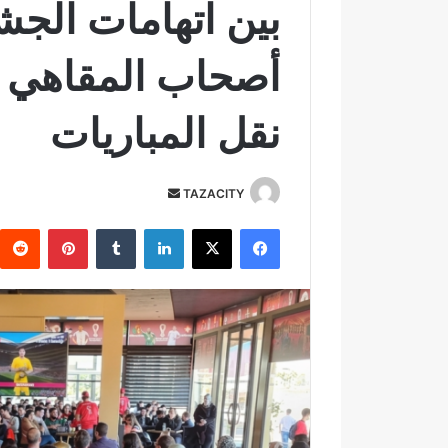
بين اتهامات الجشع
أصحاب المقاهي 
نقل المباريات
TAZACITY
أ
ر
فيسبوك
‫X
لينكدإن
‏Tumblr
بينتيريست
س
ل
ب
ر
ي
د
ا
إ
ل