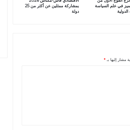
رج الفوج الأول من
الاقتصادي فاس-مكناس 2026
ا
ميز في علم السياسة
بمشاركة ممثلين عن أكثر من 25
ءً
الدولية
دولة
ت
و
ا
ص
ل
يً
ا
م
ة مشار إليها بـ
*
ع
ش
ب
ا
ب
ج
م
ا
ع
ة
ب
و