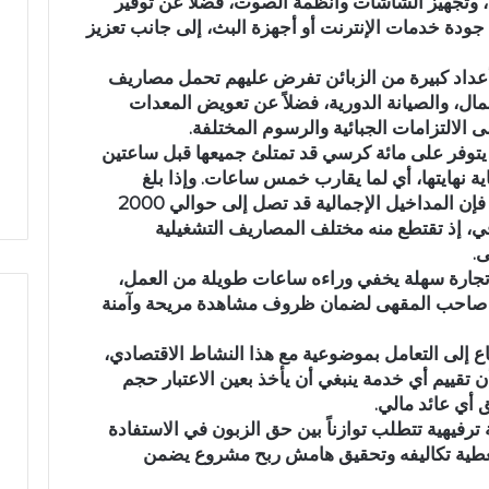
، وتجهيز الشاشات وأنظمة الصوت، فضلاً عن توفير
أ
م
جودة خدمات الإنترنت أو أجهزة البث، إلى جانب تعزيز
ج
ي
و
اً
عداد كبيرة من الزبائن تفرض عليهم تحمل مصاريف
ا
.
عمال، والصيانة الدورية، فضلاً عن تعويض المعدات
ء
.
في أجواء إيمانية مهيبة.. الاحتفاء
رسمياً.. عمر البالي
الالتزامات الجبائية والرسوم المختلفة.
إ
ع
بخمسة من حفظة القرآن الكريم
الانتخابات التشريعية 
توفر على مائة كرسي قد تمتلئ جميعها قبل ساعتين
ي
م
ة نهايتها، أي لما يقارب خمس ساعات. وإذا بلغ
بدار القرآن المشور بتازة
مرشحاً لحزب النهض
م
ر
متوسط استهلاك كل زبون نحو 20 درهماً، فإن المداخيل الإجمالية قد تصل إلى حوالي 2000
ا
ا
افي، إذ تقتطع منه مختلف المصاريف التشغيلية
ن
ل
.
ي
ب
ة
ا
 تجارة سهلة يخفي وراءه ساعات طويلة من العمل،
م
ل
ها صاحب المقهى لضمان ظروف مشاهدة مريحة وآمنة
ه
ي
ي
ي
ع إلى التعامل بموضوعية مع هذا النشاط الاقتصادي،
ب
د
 تقييم أي خدمة ينبغي أن يأخذ بعين الاعتبار حجم
ة
خ
أي عائد مالي.
.
ل
رفيهية تتطلب توازناً بين حق الزبون في الاستفادة
.
س
طية تكاليفه وتحقيق هامش ربح مشروع يضمن
ا
ب
ل
ا