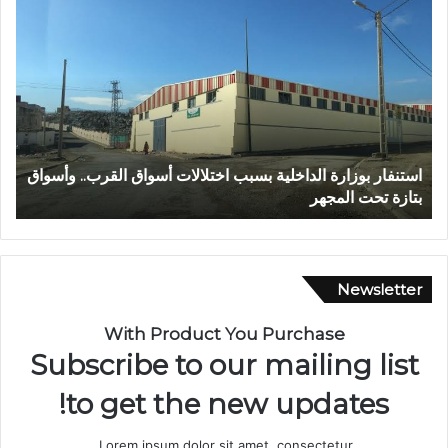
ع
ا
ب
ل
د
م
ا
ر
ل
ك
ل
ز
ه
ا
ا
ل
عبد الله الشاوي.. مسيرة نصف قرن في خدمة الإدارة الترابية
ا
ل
ج
تتوج بوسام الاستحقاق الوطني
ب
ش
ه
ا
و
و
ي
ي
ل
.
ل
Newsletter
.
ا
م
س
With Product You Purchase
س
ت
Subscribe to our mailing list
ي
ث
ر
م
to get the new updates!
ة
ا
ن
ر
Lorem ipsum dolor sit amet, consectetur.