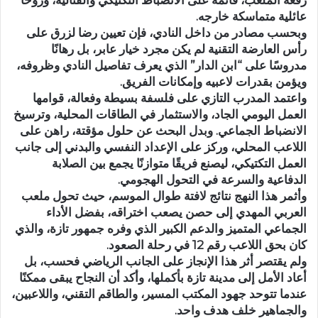
عائلية متماسكة خارجه.
وبحسب مصادر من داخل النادي، فإن تعيين رضا لزرق على
رأس العارضة التقنية لم يكن مجرد خيار عابر، بل رهانًا
مدروسًا على “ابن الدار” الذي يعرف تفاصيل النادي وظروفه،
ويؤمن بقدرات لاعبيه وإمكانات الفريق.
واعتمد المدرب التازي على فلسفة بسيطة وفعالة، قوامها
العمل اليومي الجاد، والاستثمار في الطاقات المحلية، وترسيخ
الانضباط الجماعي. وبدل البحث عن حلول مؤقتة، راهن على
اللاعب المحلي، وركز على الإعداد النفسي والبدني إلى جانب
العمل التكتيكي، ليصنع فريقًا متوازنًا يجمع بين الصلابة
الدفاعية والسرعة في التحول الهجومي.
وأثمر هذا النهج نتائج لافتة طوال الموسم، حيث تحول ملعب
العربي المهدي إلى حصن يصعب اختراقه، بفضل الأداء
الجماعي المتميز والدعم الكبير الذي وفره جمهور تازة، والذي
كان بحق اللاعب رقم 12 في رحلة الصعود.
ولم يقتصر أثر هذا الإنجاز على الجانب الرياضي فحسب، بل
أعاد الأمل إلى مدينة تازة بأكملها، وأكد أن النجاح يبقى ممكنًا
عندما تتوحد جهود المكتب المسير، والطاقم التقني، واللاعبين،
والجماهير خلف هدف واحد.