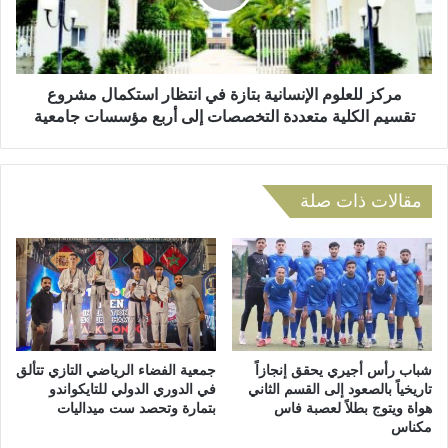
ا
ل
ل
ع
د
ل
و
و
ر
م
مركز للعلوم الإنسانية بتازة في انتظار استكمال مشروع
ة
ا
تقسيم الكلية متعددة التخصصات إلى أربع مؤسسات جامعية
ا
ل
ل
إ
خ
ن
ا
س
مقالات ذات صلة
م
ا
س
ن
ة
ي
ل
ة
ل
ب
م
ت
ه
ا
ر
ز
شباب رأس أجيري يحقق إنجازاً
جمعية الفضاء الرياضي التازي تتألق
ج
ة
تاريخياً بالصعود إلى القسم الثاني
في الدوري الدولي للتايكواندو
ا
هواة ويتوج بطلاً لعصبة فاس
بتمارة وتحصد ست ميداليات
ف
مكناس
ن
ي