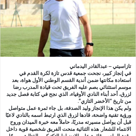
ر
ي
د
ا
إ
ل
ك
ت
ر
تازاسيتي – عبدالقادر اليدماني
و
في إنجاز كبير، نجحت جمعية قدس تازة لكرة القدم في
ن
استعادة مكانتها ضمن أندية القسم الوطني الأول هواة، بعد
ي
موسم استثنائي بصم عليه الفريق تحت قيادة المدرب رضا
ا
لزرق، أحد أبناء النادي الأوفياء، الذي نجح في كتابة فصل جديد
من تاريخ “الأخضر التازي”.
ولم يكن هذا الإنجاز وليد الصدفة، بل جاء ثمرة عمل متواصل
ورؤية تقنية واضحة، قادها لزرق الذي ارتبط اسمه بالنادي لاعبًا
قبل أن يواصل مسيرته مدربًا، حاملاً معه خبرة الميدان وروح
الانتماء للشعار. هذه الثنائية منحت الفريق شخصية قوية داخل
رقعة الملعب، قائمة على الانضباط التكتيكي والقتالية، وروحًا