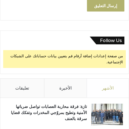
إ
ل
ى
أ
ر
ب
ع
Follow Us
م
ؤ
من صفحة إعدادات إضافة أرقام قم بتعيين بيانات حساباتك على الشبكات
س
الإجتماعية.
س
ا
ت
ج
ا
الأشهر
الأخيرة
تعليقات
م
ع
ي
تازة: فرقة محاربة العصابات تواصل ضرباتها
ة
الأمنية وتطيح بمروّجي المخدرات وتفكك قضايا
سرقة بالعنف