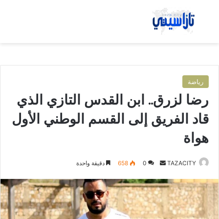
بحث عن
الق
رياضة
رضا لزرق.. ابن القدس التازي الذي
قاد الفريق إلى القسم الوطني الأول
هواة
TAZACITY
أ
0
658
دقيقة واحدة
ر
س
ل
ب