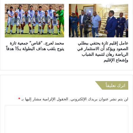
ا
ا
ل
ن
و
ت
ط
ظ
ن
ا
ي
ر
"
ا
عامل إقليم تازة يحتفي ببطلي
محمد لعرج.. “قناص” جمعية تازة
ج
س
الصعود ويؤكد أن الاستثمار في
يتوج بلقب هداف البطولة بـ15 هدفاً
و
ت
الرياضة رهان لتنمية الشباب
ه
ك
وإشعاع الإقليم
ر
م
ة
ا
ا
ل
ل
م
اترك تعليقاً
ش
ش
ر
ر
لن يتم نشر عنوان بريدك الإلكتروني.
الحقول الإلزامية مشار إليها بـ
*
ق
و
"
ع
ا
ا
ت
ل
ح
ق
ت
س
ت
ف
ي