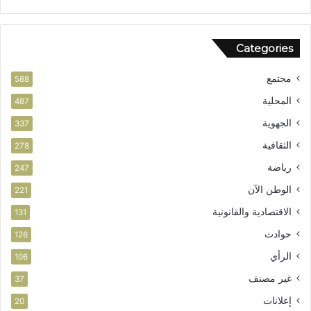
ق
ف
ا
ر
ل
ص
Categories
و
ا
ط
ل
مجتمع
ن
ا
588
ي
س
المحلية
487
ت
الجهوية
ث
337
م
الثقافية
278
ا
ر
رياضة
247
الوطن الآن
221
الاقتصادية والقانونية
131
حوادث
126
الرأي
106
غير مصنف
37
إعلانات
20