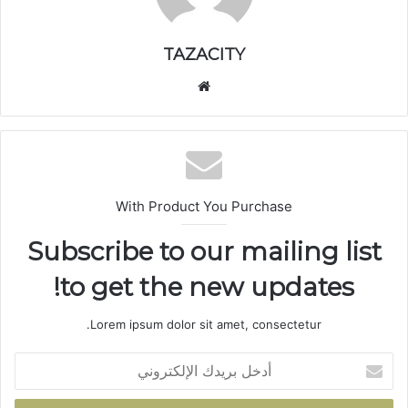
TAZACITY
موق
ع
الوي
ب
With Product You Purchase
Subscribe to our mailing list
to get the new updates!
Lorem ipsum dolor sit amet, consectetur.
أ
د
خ