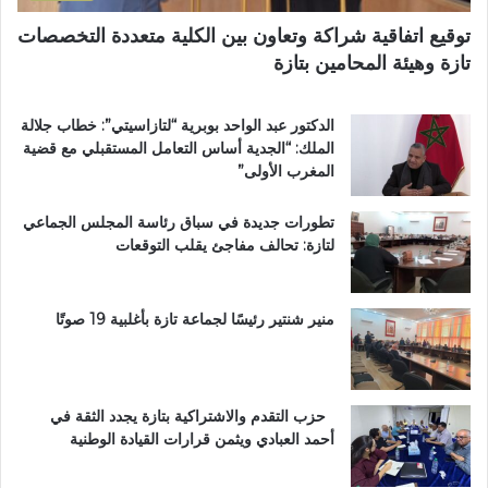
ا
ص
توقيع اتفاقية شراكة وتعاون بين الكلية متعددة التخصصات
ب
اً
تازة وهيئة المحامين بتازة
ي
ب
ة
م
ت
غ
الدكتور عبد الواحد بوبرية “لتازاسيتي”: خطاب جلالة
ت
ا
الملك: “الجدية أساس التعامل المستقبلي مع قضية
و
ر
المغرب الأولى”
ج
ب
ب
ة
تطورات جديدة في سباق رئاسة المجلس الجماعي
و
ا
لتازة: تحالف مفاجئ يقلب التوقعات
س
ل
ا
ع
م
ا
ا
ل
منير شنتير رئيسًا لجماعة تازة بأغلبية 19 صوتًا
ل
م
ا
ل
س
ت
ت
ع
حزب التقدم والاشتراكية بتازة يجدد الثقة في
ح
ز
أحمد العبادي ويثمن قرارات القيادة الوطنية
ق
ي
ا
ز