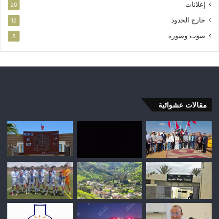
س
إعلانات
20
ل
خارج الحدود
12
م
ا
صوت وصورة
8
ل
ن
ه
ا
ئ
ي
مقالات عشوائية