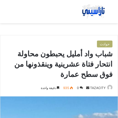
بحث عن
الق
حوادث
شباب واد أمليل يحبطون محاولة
انتحار فتاة عشرينية وينقذونها من
فوق سطح عمارة
TAZACITY
أ
0
935
دقيقة واحدة
ر
س
ل
ب