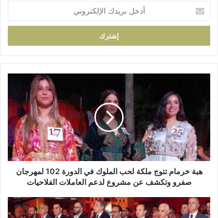
أ
د
خ
ل
ب
ر
ي
د
ه
ك
ب
ا
ة
ل
خ
إ
ر
ل
م
ك
ا
ت
م
ر
ت
و
ت
هبة خرمام تتوج ملكة لحب الملوك في الدورة 102 لمهرجان
ن
و
صفرو وتكشف عن مشروع لدعم العاملات الفلاحيات
ي
ج
م
ا
ل
ف