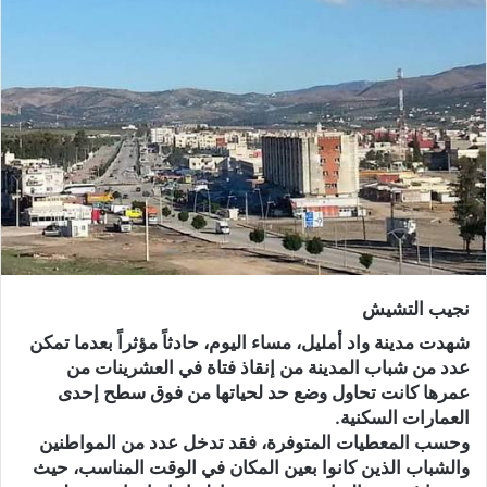
ر
ي
د
ا
إ
ل
ك
ت
ر
و
ن
ي
نجيب التشيش
ا
شهدت مدينة واد أمليل، مساء اليوم، حادثاً مؤثراً بعدما تمكن
عدد من شباب المدينة من إنقاذ فتاة في العشرينات من
عمرها كانت تحاول وضع حد لحياتها من فوق سطح إحدى
العمارات السكنية.
وحسب المعطيات المتوفرة، فقد تدخل عدد من المواطنين
والشباب الذين كانوا بعين المكان في الوقت المناسب، حيث