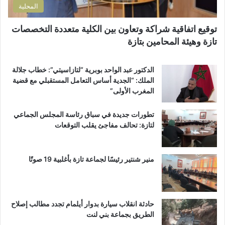
المحلية
ا
ة
ر
ب
توقيع اتفاقية شراكة وتعاون بين الكلية متعددة التخصصات
ع
م
تازة وهيئة المحامين بتازة
م
د
ا
ي
ر
ن
الدكتور عبد الواحد بوبرية “لتازاسيتي”: خطاب جلالة
ت
ة
الملك: “الجدية أساس التعامل المستقبلي مع قضية
ي
ت
المغرب الأولى”
ن
ا
ب
ز
تطورات جديدة في سباق رئاسة المجلس الجماعي
ف
ة
لتازة: تحالف مفاجئ يقلب التوقعات
ا
.
س
.
م
ط
منير شنتير رئيسًا لجماعة تازة بأغلبية 19 صوتًا
ا
ل
ب
ب
حادثة انقلاب سيارة بدوار أيلمام تجدد مطالب إصلاح
م
الطريق بجماعة بني لنت
ر