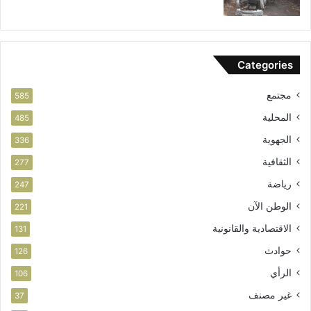
ا
ق
ب
ة
Categories
ج
و
مجتمع
د
585
ة
المحلية
485
ا
الجهوية
ل
336
أ
الثقافية
277
ش
غ
رياضة
247
ا
الوطن الآن
221
ل
ق
الاقتصادية والقانونية
131
ب
حوادث
126
ل
ا
الرأي
106
ل
غير مصنف
37
ت