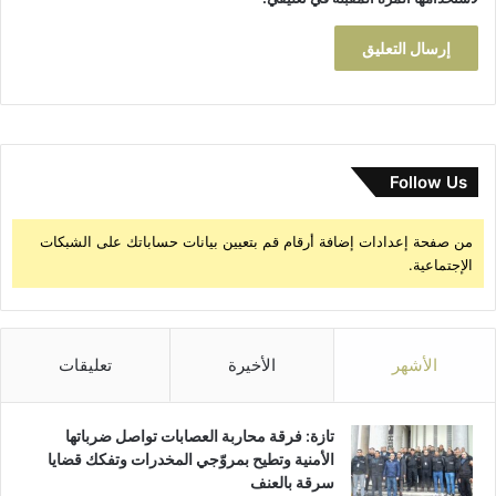
ا
ر
ت
م
ن
2
5
د
و
ل
Follow Us
ة
من صفحة إعدادات إضافة أرقام قم بتعيين بيانات حساباتك على الشبكات
الإجتماعية.
الأشهر
الأخيرة
تعليقات
تازة: فرقة محاربة العصابات تواصل ضرباتها
الأمنية وتطيح بمروّجي المخدرات وتفكك قضايا
سرقة بالعنف