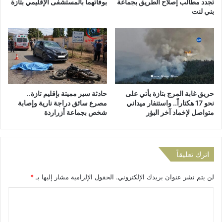
ت
تجدد مطالب إصلاح الطريق بجماعة
بوفاتهما بالمستشفى الإقليمي بتازة
ل
بني لنت
د
م
ى
ه
ا
ر
ل
ج
ا
ا
ق
ن
ت
ص
ص
حريق غابة المرج بتازة يأتي على
حادثة سير مميتة بإقليم تازة..
ف
ا
نحو 17 هكتاراً.. واستنفار ميداني
مصرع سائق دراجة نارية وإصابة
ر
د
متواصل لإخماد آخر البؤر
شخص بجماعة أزراردة
و
ي
و
ف
ت
ا
ك
س
اترك تعليقاً
ش
-
ف
م
ع
لن يتم نشر عنوان بريدك الإلكتروني.
الحقول الإلزامية مشار إليها بـ
*
ك
ن
ن
ا
م
ا
ش
س
ل
ر
2