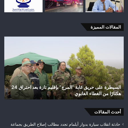
المقالات المميزة
السيطرة
فاط
على
الس
حريق
من
غابة
الت
“المرج”
الن
بإقليم
إلى
تازة
رها
بعد
الت
السيطرة على حريق غابة “المرج” بإقليم تازة بعد احتراق 24
ف
احتراق
عن
هكتارًا من الغطاء الغابوي
ق
24
قضا
هكتارًا
تاز
من
الغطاء
أحدث المقالات
الغابوي
حادثة انقلاب سيارة بدوار أيلمام تجدد مطالب إصلاح الطريق بجماعة