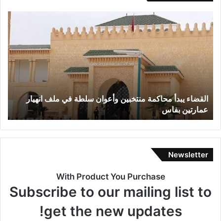
ا
ا
ل
خ
ق
ت
ض
ل
ا
ا
ء
ل
ي
ا
ب
ت
القضاء يبدأ محاكمة منتخبين وأعوان سلطة في ملف انهيار
ا
د
ت
عمارتين بفاس
ت
أ
ث
م
ي
ح
ر
ا
ا
ك
س
Newsletter
م
ت
ة
ي
With Product You Purchase
م
ا
Subscribe to our mailing list to
ن
ء
ت
ا
get the new updates!
خ
ل