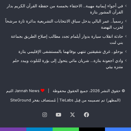
فاس
في أجواء إيمانية مهيبة.. الاحتفاء بخمسة من حفظة القرآن الكريم بدار
مكناس
القرآن المشور بتازة
رسمياً.. عمر البالي يدخل سباق الانتخابات التشريعية بدائرة تازة مرشحاً
لحزب النهضة
حادثة انقلاب سيارة بدوار أيلمام تجدد مطالب إصلاح الطريق بجماعة
بني لنت
بوحلو.. غرق شقيقتين تنتهي بوفاتهما بالمستشفى الإقليمي بتازة
وادي اجعونة بتازة… شريان مائي يتحول إلى بؤرة للتلوث ويبدد حلم
متنزه بيئي
© حقوق النشر 2026، جميع الحقوق محفوظة |
Jannah News الثيم
(المظهر) تم تصميمه من قِبل TieLabs
| مُستضاف بفخر
SiteGround
فيسبوك
‫X
‫YouTube
انستقرام