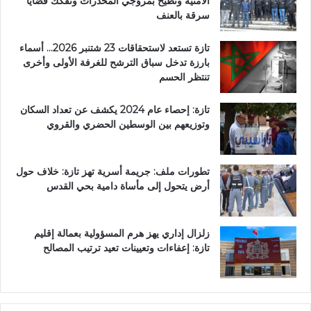
الأمنية وتطيح بمروّجي المخدرات وتفكك قضايا
سرقة بالعنف
تازة تستعد لاستحقاقات 23 شتنبر 2026… أسماء
بارزة تدخل سباق الترشح للغرفة الأولى وأخرى
تنتظر الحسم
تازة: إحصاء عام 2024 يكشف عن تعداد السكان
وتوزيعهم بين الوسطين الحضري والقروي
تطورات ملف: جريمة أسرية تهز تازة: خلاف حول
أرض يتحول إلى مأساة دامية بحي القدس
زلزال إداري يهز هرم المسؤولية بعمالة إقليم
تازة: إعفاءات وتعيينات تعيد ترتيب المصالح