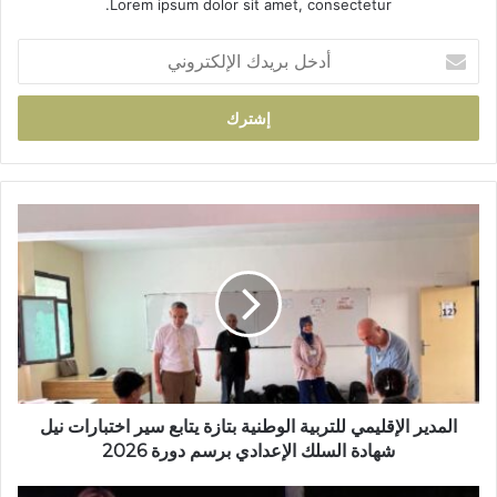
Lorem ipsum dolor sit amet, consectetur.
أ
د
خ
ل
ب
ر
ي
د
ا
ك
ل
ا
م
ل
د
إ
ي
ل
ر
ك
ا
ت
ل
ر
إ
و
ق
المدير الإقليمي للتربية الوطنية بتازة يتابع سير اختبارات نيل
ن
ل
شهادة السلك الإعدادي برسم دورة 2026
ي
ي
م