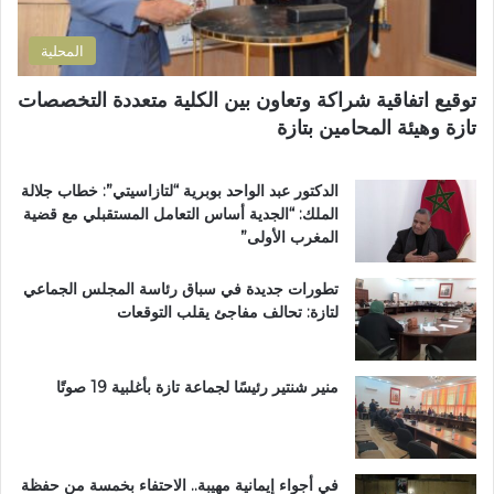
ن
ح
ل
ي
ا
إ
المحلية
ل
ق
ط
ل
توقيع اتفاقية شراكة وتعاون بين الكلية متعددة التخصصات
ر
ي
تازة وهيئة المحامين بتازة
ي
م
ق
ي
ب
ب
الدكتور عبد الواحد بوبرية “لتازاسيتي”: خطاب جلالة
ج
ت
الملك: “الجدية أساس التعامل المستقبلي مع قضية
م
ا
المغرب الأولى”
ا
ز
ع
ة
تطورات جديدة في سباق رئاسة المجلس الجماعي
ة
لتازة: تحالف مفاجئ يقلب التوقعات
ب
ن
ي
ل
منير شنتير رئيسًا لجماعة تازة بأغلبية 19 صوتًا
ن
ت
في أجواء إيمانية مهيبة.. الاحتفاء بخمسة من حفظة