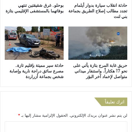
ت
ل
حادثة انقلاب سيارة بدوار أيلمام
بوحلو.. غرق شقيقتين تنتهي
ا
و
تجدد مطالب إصلاح الطريق بجماعة
بوفاتهما بالمستشفى الإقليمي بتازة
ب
بني لنت
ك
ع
ف
س
ي
ي
ا
ر
ل
ا
د
خ
و
ت
ر
حريق غابة المرج بتازة يأتي على
حادثة سير مميتة بإقليم تازة..
ب
ة
نحو 17 هكتاراً.. واستنفار ميداني
مصرع سائق دراجة نارية وإصابة
ا
1
متواصل لإخماد آخر البؤر
شخص بجماعة أزراردة
ر
0
ا
2
ت
ل
ن
م
اترك تعليقاً
ي
ه
ل
ر
ش
لن يتم نشر عنوان بريدك الإلكتروني.
الحقول الإلزامية مشار إليها بـ
*
ج
ه
ا
ا
ا
ن