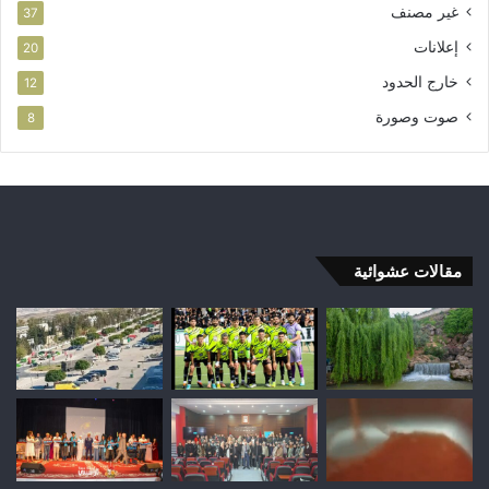
غير مصنف
37
إعلانات
20
خارج الحدود
12
صوت وصورة
8
مقالات عشوائية