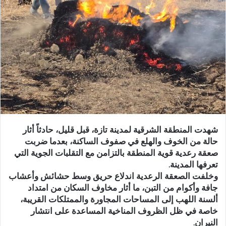
ب
ر
ي
د
ا
إ
ل
ك
ت
ر
شهدت المنطقة الشرقية لمدينة تازة، قبل قليل، حادثاً أثار
و
حالة من الخوف والهلع في صفوف الساكنة، بعدما ضربت
ن
صعقة رعدية قوية المنطقة بالتزامن مع التقلبات الجوية التي
ي
تعرفها المدينة.
ا
وخلفت الصعقة الرعدية اندلاع حريق وسط حشائش وأعشاب
جافة وأكوام من التبن، ما أثار مخاوف السكان من امتداد
ألسنة اللهب إلى المساحات المجاورة والممتلكات القريبة،
خاصة في ظل الظروف المناخية المساعدة على انتشار
النيران.