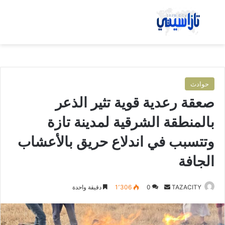
بحث عن
الق
حوادث
صعقة رعدية قوية تثير الذعر
بالمنطقة الشرقية لمدينة تازة
وتتسبب في اندلاع حريق بالأعشاب
الجافة
TAZACITY
أ
0
1٬306
دقيقة واحدة
ر
س
ل