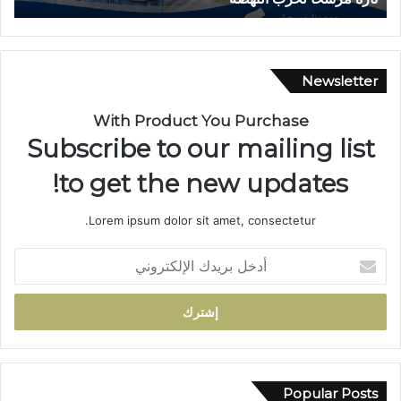
ب
ش
س
ق
ي
ي
ا
ق
Newsletter
ر
ت
ة
ي
With Product You Purchase
ب
ن
Subscribe to our mailing list
د
ت
و
ن
to get the new updates!
ا
ت
ر
ه
Lorem ipsum dolor sit amet, consectetur.
أ
ي
ي
ب
أ
ل
و
د
م
ف
خ
ا
ا
ل
م
ت
ب
ت
ه
ر
ج
م
ي
د
ا
د
Popular Posts
د
ب