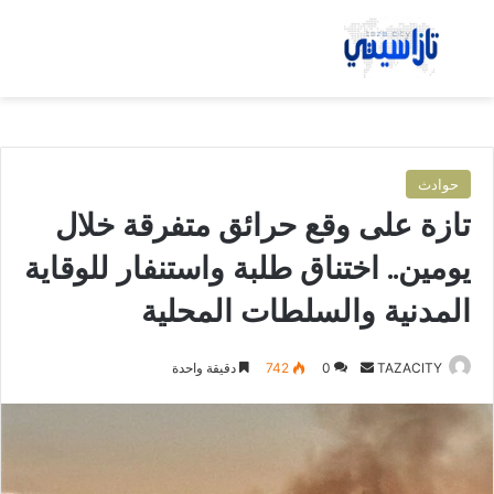
بحث عن
الق
حوادث
تازة على وقع حرائق متفرقة خلال
يومين.. اختناق طلبة واستنفار للوقاية
المدنية والسلطات المحلية
TAZACITY
أ
0
742
دقيقة واحدة
ر
س
ل
ب