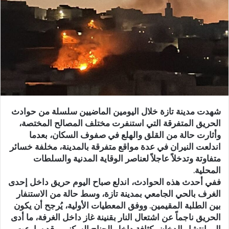
ر
ي
د
ا
إ
ل
ك
ت
ر
شهدت مدينة تازة خلال اليومين الماضيين سلسلة من حوادث
و
الحريق المتفرقة التي استنفرت مختلف المصالح المختصة،
ن
وأثارت حالة من القلق والهلع في صفوف السكان، بعدما
ي
اندلعت النيران في عدة مواقع متفرقة بالمدينة، مخلفة خسائر
ا
متفاوتة وتدخلاً عاجلاً لعناصر الوقاية المدنية والسلطات
المحلية.
ففي أحدث هذه الحوادث، اندلع صباح اليوم حريق داخل إحدى
الغرف بالحي الجامعي بمدينة تازة، وسط حالة من الاستنفار
بين الطلبة المقيمين. ووفق المعطيات الأولية، يُرجح أن يكون
الحريق ناجماً عن اشتعال النار بقنينة غاز داخل الغرفة، ما أدى
إلى انتشار الدخان بكثافة داخل الجناح السكني. وقد سارعت