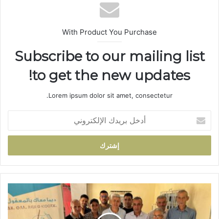
ب
With Product You Purchase
Subscribe to our mailing list
to get the new updates!
Lorem ipsum dolor sit amet, consectetur.
أ
د
خ
ل
ب
ر
ي
د
ا
ك
ن
ا
ت
ل