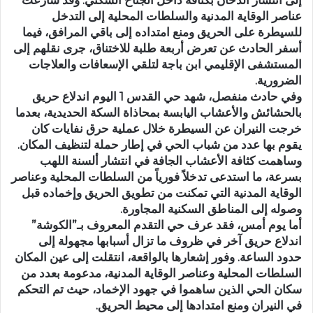
عناصر الوقاية المدنية والسلطات المحلية إلى التدخل
للسيطرة على الحريق ومنع امتداده إلى باقي المرافق، فيما
أسفر الحادث عن تعرض أربعة طلبة للاختناق، جرى نقلهم إلى
المستشفى الإقليمي ابن باجة لتلقي الإسعافات والعلاجات
الضرورية.
وفي حادث منفصل، شهد حي القدس 1 اليوم اندلاع حريق
بالحشائش والأعشاب اليابسة بمحاذاة السكة الحديدية، بعدما
خرجت النيران عن السيطرة خلال عملية حرق نفايات كان
يقوم بها عدد من شباب الحي في إطار حملة لتنظيف المكان.
وساهمت كثافة الأعشاب الجافة في انتشار ألسنة اللهب
بسرعة، ما استدعى تدخلاً فورياً من السلطات المحلية وعناصر
الوقاية المدنية التي تمكنت من تطويق الحريق وإخماده قبل
وصوله إلى المناطق السكنية المجاورة.
أما يوم أمس، فقد عرف حي التقدم المعروف بـ”الكوشة”
اندلاع حريق آخر في ظروف ما تزال أسبابها مجهولة إلى
حدود الساعة. وفور إشعارها بالواقعة، انتقلت إلى عين المكان
السلطات المحلية وعناصر الوقاية المدنية، مدعومة بعدد من
سكان الحي الذين ساهموا في جهود الإخماد، حيث تم التحكم
في النيران ومنع امتدادها إلى محيط الحريق.