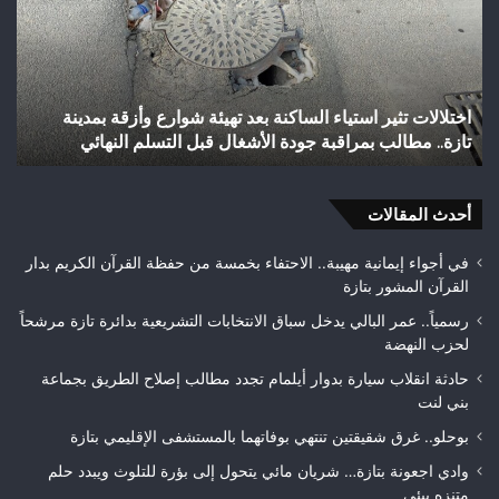
يحقق
غا
إنجازاً
“ا
تاريخياً
بإ
بالصعود
تا
إلى
بع
شباب رأس أجيري يحقق إنجازاً تاريخياً بالصعود إلى القسم
القسم
اح
الثاني هواة ويتوج بطلاً لعصبة فاس مكناس
الثاني
24
هواة
هك
ويتوج
م
بطلاً
أحدث المقالات
ال
لعصبة
ال
فاس
في أجواء إيمانية مهيبة.. الاحتفاء بخمسة من حفظة القرآن الكريم بدار
مكناس
القرآن المشور بتازة
رسمياً.. عمر البالي يدخل سباق الانتخابات التشريعية بدائرة تازة مرشحاً
لحزب النهضة
حادثة انقلاب سيارة بدوار أيلمام تجدد مطالب إصلاح الطريق بجماعة
بني لنت
بوحلو.. غرق شقيقتين تنتهي بوفاتهما بالمستشفى الإقليمي بتازة
وادي اجعونة بتازة… شريان مائي يتحول إلى بؤرة للتلوث ويبدد حلم
متنزه بيئي