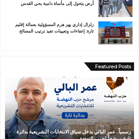
أرض يتحول إلى مأساة دامية بحي القدس
زلزال إداري يهز هرم المسؤولية بعمالة إقليم
تازة: إعفاءات وتعيينات تعيد ترتيب المصالح
Featured Posts
ح
ب
ا
و
د
ح
ث
ل
ة
و
ا
.
ن
.
ق
غ
حادثة انقلاب سيارة بدوار أيلمام تجدد مطالب إصلاح الطريق
ب
ل
ر
بجماعة بني لنت
ب
ا
ق