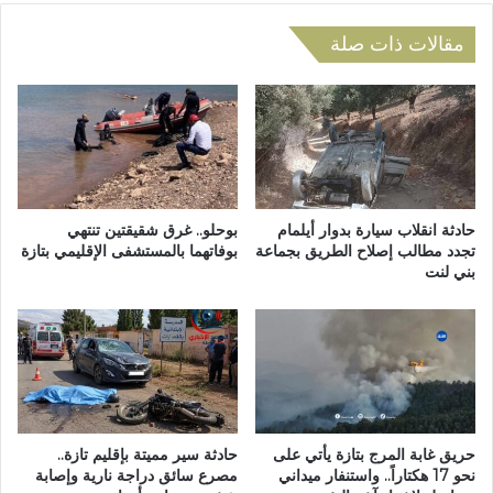
ل
ن
م
ا
مقالات ذات صلة
ح
ت
ل
ا
ي
ل
ل
ج
ح
ه
ز
و
ب
ي
ا
ة
حادثة انقلاب سيارة بدوار أيلمام
بوحلو.. غرق شقيقتين تنتهي
ل
ا
تجدد مطالب إصلاح الطريق بجماعة
بوفاتهما بالمستشفى الإقليمي بتازة
ت
بني لنت
ل
ق
م
د
و
م
ح
و
د
ا
ة
ل
ل
ا
ل
حريق غابة المرج بتازة يأتي على
حادثة سير مميتة بإقليم تازة..
ش
س
نحو 17 هكتاراً.. واستنفار ميداني
مصرع سائق دراجة نارية وإصابة
ت
ن