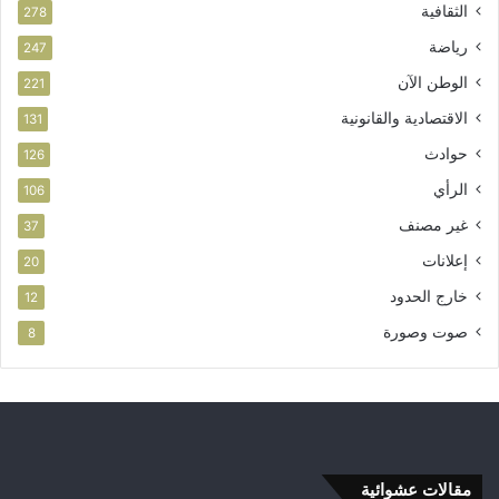
الثقافية
278
رياضة
247
الوطن الآن
221
الاقتصادية والقانونية
131
حوادث
126
الرأي
106
غير مصنف
37
إعلانات
20
خارج الحدود
12
صوت وصورة
8
مقالات عشوائية