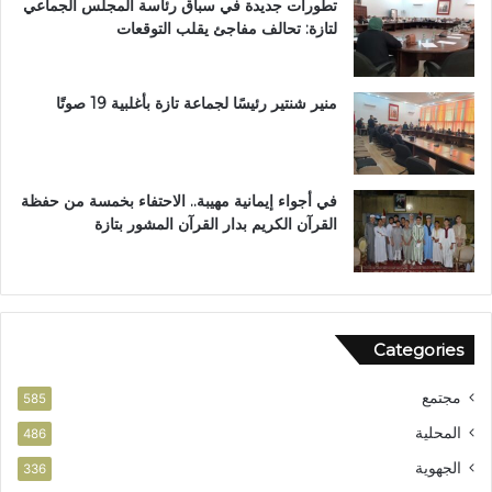
تطورات جديدة في سباق رئاسة المجلس الجماعي
ة
لتازة: تحالف مفاجئ يقلب التوقعات
ب
ن
ي
ل
منير شنتير رئيسًا لجماعة تازة بأغلبية 19 صوتًا
ن
ت
في أجواء إيمانية مهيبة.. الاحتفاء بخمسة من حفظة
القرآن الكريم بدار القرآن المشور بتازة
Categories
مجتمع
585
المحلية
486
الجهوية
336