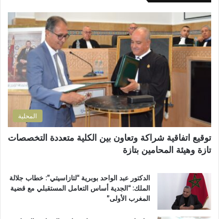
ك
م
ا
ا
ط
ل
ل
ا
م
إ
ل
س
ل
ب
ت
ك
إ
ش
ت
ص
ف
ر
ل
ى
و
ا
ا
ن
ح
ل
ي
ا
إ
المحلية
ل
ق
ط
ل
توقيع اتفاقية شراكة وتعاون بين الكلية متعددة التخصصات
ر
ي
تازة وهيئة المحامين بتازة
ي
م
ق
ي
ب
ب
الدكتور عبد الواحد بوبرية “لتازاسيتي”: خطاب جلالة
ج
ت
الملك: “الجدية أساس التعامل المستقبلي مع قضية
م
ا
المغرب الأولى”
ا
ز
ع
ة