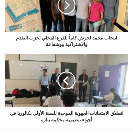
خ
إ
ا
ل
ب
ك
م
ت
ح
ر
م
و
د
انتخاب محمد لحرش كاتباً للفرع المحلي لحزب التقدم
ن
ل
والاشتراكية ببوشفاعة
ي
ح
ر
ا
ش
ن
ك
ط
ا
ل
ت
ا
ب
ق
اً
ا
ل
ل
ل
ا
ف
م
انطلاق الامتحانات الجهوية الموحدة للسنة الأولى بكالوريا في
ر
ت
أجواء تنظيمية محكمة بتازة
ع
ح
ا
ا