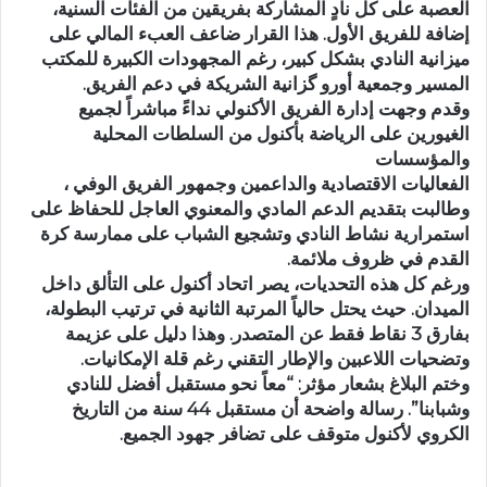
العصبة على كل نادٍ المشاركة بفريقين من الفئات السنية،
إضافة للفريق الأول. هذا القرار ضاعف العبء المالي على
ميزانية النادي بشكل كبير، رغم المجهودات الكبيرة للمكتب
المسير وجمعية أورو گزانية الشريكة في دعم الفريق.
وقدم وجهت إدارة الفريق الأكنولي نداءً مباشراً لجميع
الغيورين على الرياضة بأكنول من السلطات المحلية
والمؤسسات
الفعاليات الاقتصادية والداعمين وجمهور الفريق الوفي ،
وطالبت بتقديم الدعم المادي والمعنوي العاجل للحفاظ على
استمرارية نشاط النادي وتشجيع الشباب على ممارسة كرة
القدم في ظروف ملائمة.
ورغم كل هذه التحديات، يصر اتحاد أكنول على التألق داخل
الميدان. حيث يحتل حالياً المرتبة الثانية في ترتيب البطولة،
بفارق 3 نقاط فقط عن المتصدر. وهذا دليل على عزيمة
وتضحيات اللاعبين والإطار التقني رغم قلة الإمكانيات.
وختم البلاغ بشعار مؤثر: “معاً نحو مستقبل أفضل للنادي
وشبابنا”. رسالة واضحة أن مستقبل 44 سنة من التاريخ
الكروي لأكنول متوقف على تضافر جهود الجميع.