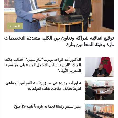
ا
ف
ر
ن
ظ
و
ض
ة
ن
و
ا
ي
ا
ل
المحلية
ح
ق
ي
ر
توقيع اتفاقية شراكة وتعاون بين الكلية متعددة التخصصات
ت
آ
تازة وهيئة المحامين بتازة
ا
ن
ز
ا
ة
ل
الدكتور عبد الواحد بوبرية “لتازاسيتي”: خطاب جلالة
.
ك
الملك: “الجدية أساس التعامل المستقبلي مع قضية
.
ر
المغرب الأولى”
و
ي
م
م
تطورات جديدة في سباق رئاسة المجلس الجماعي
ط
ب
لتازة: تحالف مفاجئ يقلب التوقعات
ا
د
ل
ا
ب
ر
ب
ا
منير شنتير رئيسًا لجماعة تازة بأغلبية 19 صوتًا
ت
ل
ع
ق