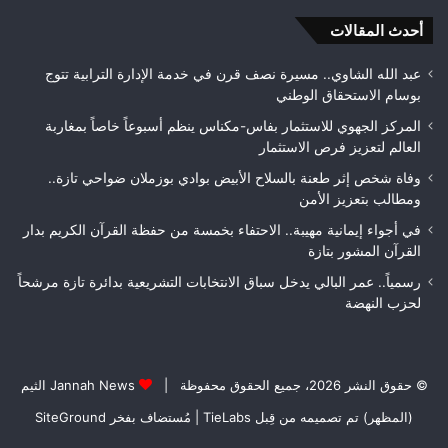
بمراقبة
ويت
جودة
أحدث المقالات
بطلا
الأشغال
لعص
قبل
فا
عبد الله الشاوي.. مسيرة نصف قرن في خدمة الإدارة الترابية تتوج
التسلم
مك
بوسام الاستحقاق الوطني
النهائي
المركز الجهوي للاستثمار بفاس-مكناس ينظم أسبوعاً خاصاً بمغاربة
العالم لتعزيز فرص الاستثمار
وفاة شخص إثر طعنة بالسلاح الأبيض بوادي بوزملان ضواحي تازة..
ومطالب بتعزيز الأمن
في أجواء إيمانية مهيبة.. الاحتفاء بخمسة من حفظة القرآن الكريم بدار
القرآن المشور بتازة
رسمياً.. عمر البالي يدخل سباق الانتخابات التشريعية بدائرة تازة مرشحاً
لحزب النهضة
© حقوق النشر 2026، جميع الحقوق محفوظة |
Jannah News الثيم
(المظهر) تم تصميمه من قِبل TieLabs
| مُستضاف بفخر
SiteGround