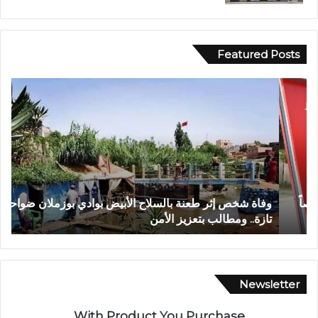
Featured Posts
و
ف
ف
ي
ا
أ
ة
ج
ش
و
خ
ا
ص
ء
إ
إ
وفاة شخص إثر طعنة بالسلاح الأبيض بوادي بوزملان ضواحي
ف
ث
ي
تازة.. ومطالب بتعزيز الأمن
ا
ر
م
ط
ا
ع
ن
ن
ي
ة
ة
Newsletter
ب
م
ا
ه
With Product You Purchase