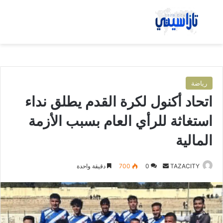
بحث عن
الق
رياضة
اتحاد أكنول لكرة القدم يطلق نداء
استغاثة للرأي العام بسبب الأزمة
المالية
TAZACITY
أ
0
700
دقيقة واحدة
ر
س
ل
ب