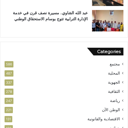
ز
ر
ي
آ
عبد الله الشاوي.. مسيرة نصف قرن في خدمة
ز
ن
الإدارة الترابية تتوج بوسام الاستحقاق الوطني
ا
ا
ل
ل
أ
م
م
ش
ن
و
Categories
ر
ب
مجتمع
ت
586
ا
المحلية
487
ز
الجهوية
ة
337
الثقافية
278
رياضة
247
الوطن الآن
221
الاقتصادية والقانونية
131