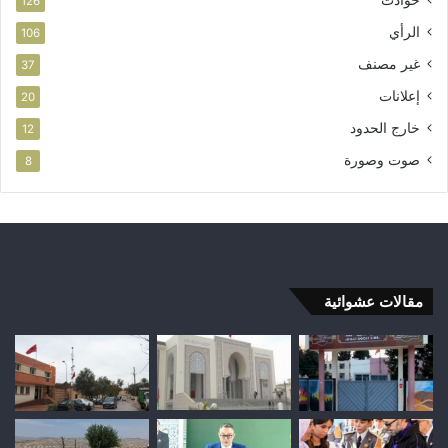
حوادث
126
الرأي
106
غير مصنف
37
إعلانات
20
خارج الحدود
12
صوت وصورة
8
مقالات عشوائية