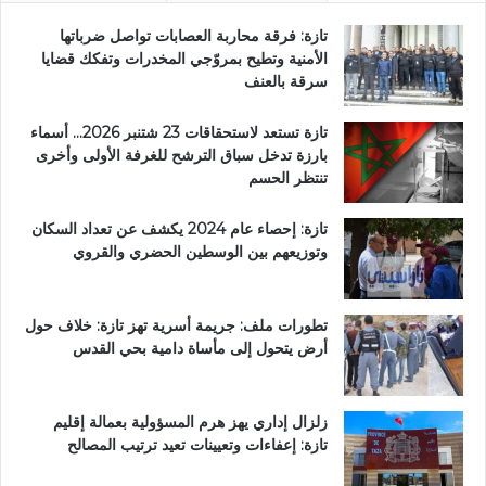
تازة: فرقة محاربة العصابات تواصل ضرباتها
الأمنية وتطيح بمروّجي المخدرات وتفكك قضايا
سرقة بالعنف
تازة تستعد لاستحقاقات 23 شتنبر 2026… أسماء
بارزة تدخل سباق الترشح للغرفة الأولى وأخرى
تنتظر الحسم
تازة: إحصاء عام 2024 يكشف عن تعداد السكان
وتوزيعهم بين الوسطين الحضري والقروي
تطورات ملف: جريمة أسرية تهز تازة: خلاف حول
أرض يتحول إلى مأساة دامية بحي القدس
زلزال إداري يهز هرم المسؤولية بعمالة إقليم
تازة: إعفاءات وتعيينات تعيد ترتيب المصالح