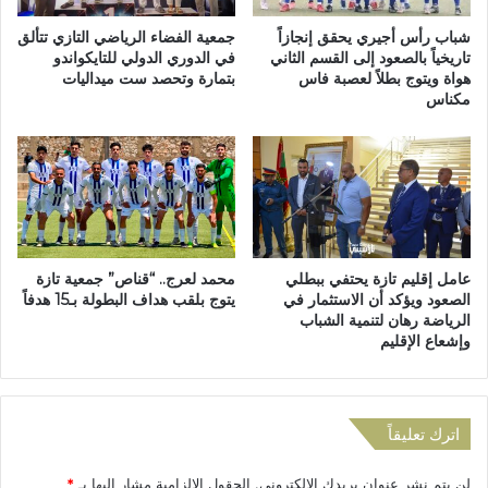
ح
ف
ز
ر
شباب رأس أجيري يحقق إنجازاً
جمعية الفضاء الرياضي التازي تتألق
ب
ع
تاريخياً بالصعود إلى القسم الثاني
في الدوري الدولي للتايكواندو
ا
هواة ويتوج بطلاً لعصبة فاس
بتمارة وتحصد ست ميداليات
ا
مكناس
ل
ل
ت
م
ق
ح
د
ل
م
ي
و
ل
ا
ح
ل
ز
عامل إقليم تازة يحتفي ببطلي
محمد لعرج.. “قناص” جمعية تازة
ا
ب
الصعود ويؤكد أن الاستثمار في
يتوج بلقب هداف البطولة بـ15 هدفاً
ش
ا
الرياضة رهان لتنمية الشباب
ت
ل
وإشعاع الإقليم
ر
ت
ا
ق
ك
د
ي
م
اترك تعليقاً
ة
و
ب
ا
لن يتم نشر عنوان بريدك الإلكتروني.
الحقول الإلزامية مشار إليها بـ
*
ب