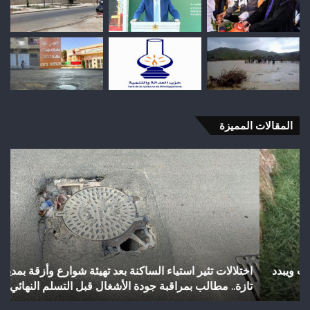
المقالات المميزة
اختلالات
شب
تثير
رأ
استياء
أجي
الساكنة
يح
بعد
إنجا
تهيئة
تاري
شوارع
بال
وأزقة
إلى
اختلالات تثير استياء الساكنة بعد تهيئة شوارع وأزقة بمدينة
ش
بمدينة
الق
تازة.. مطالب بمراقبة جودة الأشغال قبل التسلم النهائي
ا
تازة..
الث
مطالب
هوا