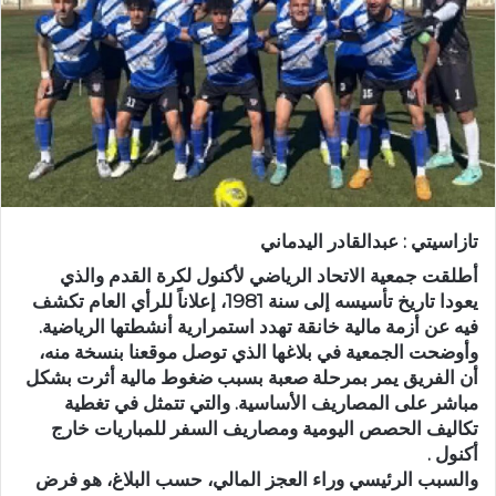
ر
ي
د
ا
إ
ل
ك
ت
ر
تازاسيتي : عبدالقادر اليدماني
و
ن
أطلقت جمعية الاتحاد الرياضي لأكنول لكرة القدم والذي
ي
يعودا تاريخ تأسيسه إلى سنة 1981، إعلاناً للرأي العام تكشف
فيه عن أزمة مالية خانقة تهدد استمرارية أنشطتها الرياضية.
ا
وأوضحت الجمعية في بلاغها الذي توصل موقعنا بنسخة منه،
أن الفريق يمر بمرحلة صعبة بسبب ضغوط مالية أثرت بشكل
مباشر على المصاريف الأساسية. والتي تتمثل في تغطية
تكاليف الحصص اليومية ومصاريف السفر للمباريات خارج
أكنول .
والسبب الرئيسي وراء العجز المالي، حسب البلاغ، هو فرض