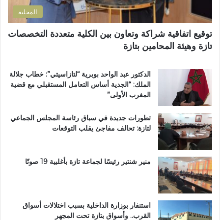
ي
خ
ا
المحلية
ا
ح
ص
ي
توقيع اتفاقية شراكة وتعاون بين الكلية متعددة التخصصات
اً
ت
تازة وهيئة المحامين بتازة
ب
ا
م
ز
غ
ة
الدكتور عبد الواحد بوبرية “لتازاسيتي”: خطاب جلالة
ا
.
الملك: “الجدية أساس التعامل المستقبلي مع قضية
ر
.
المغرب الأولى”
ب
و
ة
م
تطورات جديدة في سباق رئاسة المجلس الجماعي
ا
ط
لتازة: تحالف مفاجئ يقلب التوقعات
ل
ا
ع
ل
ا
ب
ل
ب
منير شنتير رئيسًا لجماعة تازة بأغلبية 19 صوتًا
م
ت
ل
ع
ت
ز
ع
ي
استنفار بوزارة الداخلية بسبب اختلالات أسواق
ز
ز
القرب.. وأسواق بتازة تحت المجهر