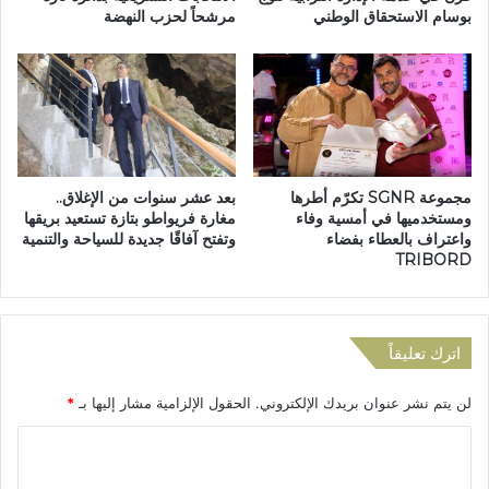
إ
بوسام الاستحقاق الوطني
مرشحاً لحزب النهضة
ر
ص
ع
ا
ا
ب
ل
ة
م
ث
ح
ل
ل
ا
ي
مجموعة SGNR تكرّم أطرها
بعد عشر سنوات من الإغلاق..
ث
ل
ومستخدميها في أمسية وفاء
مغارة فريواطو بتازة تستعيد بريقها
ة
ح
واعتراف بالعطاء بفضاء
وتفتح آفاقًا جديدة للسياحة والتنمية
أ
ز
TRIBORD
ش
ب
خ
ا
ا
ل
ص
ت
اترك تعليقاً
ق
د
لن يتم نشر عنوان بريدك الإلكتروني.
الحقول الإلزامية مشار إليها بـ
*
م
و
ا
ا
ل
ل