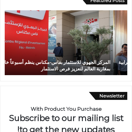
Featured Posts
ا
و
ل
ف
م
ا
ر
ة
ك
ش
ز
خ
ا
ص
ل
إ
المركز الجهوي للاستثمار بفاس-مكناس ينظم أسبوعاً خاصاً
و
ج
ث
بمغاربة العالم لتعزيز فرص الاستثمار
ت
ه
ر
و
ط
ي
ع
ل
ن
ل
ة
Newsletter
ا
ب
س
ا
With Product You Purchase
ت
ل
Subscribe to our mailing list
ث
س
م
ل
to get the new updates!
ا
ا