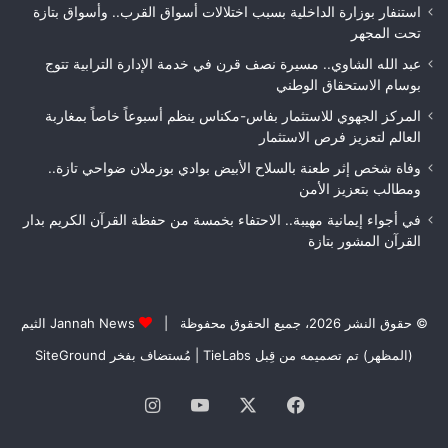
قبل
استنفار بوزارة الداخلية بسبب اختلالات أسواق القرب.. وأسواق بتازة
الت
تحت المجهر
الن
عبد الله الشاوي.. مسيرة نصف قرن في خدمة الإدارة الترابية تتوج
بوسام الاستحقاق الوطني
المركز الجهوي للاستثمار بفاس-مكناس ينظم أسبوعاً خاصاً بمغاربة
العالم لتعزيز فرص الاستثمار
وفاة شخص إثر طعنة بالسلاح الأبيض بوادي بوزملان ضواحي تازة..
ومطالب بتعزيز الأمن
في أجواء إيمانية مهيبة.. الاحتفاء بخمسة من حفظة القرآن الكريم بدار
القرآن المشور بتازة
© حقوق النشر 2026، جميع الحقوق محفوظة |
Jannah News الثيم
(المظهر) تم تصميمه من قِبل TieLabs
| مُستضاف بفخر
SiteGround
فيسبوك
‫X
‫YouTube
انستقرام