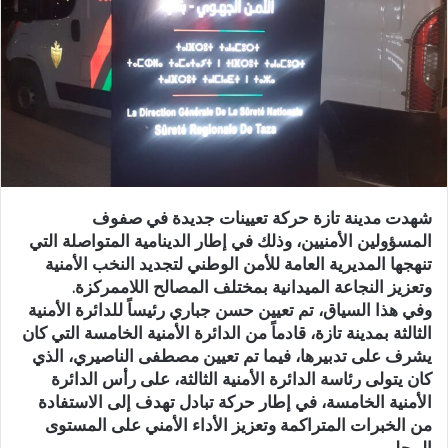
ر
ي
د
ا
إ
ل
ك
ت
ر
شهدت مدينة تازة حركة تعيينات جديدة في صفوف
و
المسؤولين الأمنيين، وذلك في إطار الدينامية المتواصلة التي
ن
تنهجها المديرية العامة للأمن الوطني لتجديد النخب الأمنية
ي
وتعزيز النجاعة الميدانية بمختلف المصالح اللاممركزة.
ا
وفي هذا السياق، تم تعيين حسن جباري رئيساً للدائرة الأمنية
الثالثة بمدينة تازة، قادماً من الدائرة الأمنية الخامسة التي كان
يشرف على تدبيرها، فيما تم تعيين مصطفى الناصيري، الذي
كان يتولى رئاسة الدائرة الأمنية الثالثة، على رأس الدائرة
الأمنية الخامسة، في إطار حركة تبادل تهدف إلى الاستفادة
من الخبرات المتراكمة وتعزيز الأداء الأمني على المستوى
المحلي.