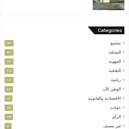
ي
ا
ز
ل
ف
أ
ر
م
ص
ن
Categories
ا
ل
مجتمع
ا
587
س
المحلية
487
ت
الجهوية
ث
337
م
الثقافية
278
ا
ر
رياضة
247
الوطن الآن
221
الاقتصادية والقانونية
131
حوادث
126
الرأي
106
غير مصنف
37