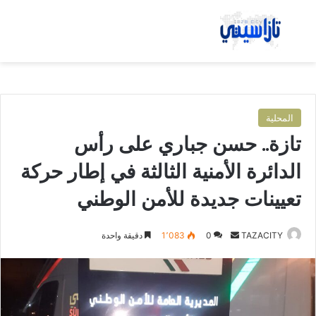
بحث عن
الق
المحلية
تازة.. حسن جباري على رأس
الدائرة الأمنية الثالثة في إطار حركة
تعيينات جديدة للأمن الوطني
TAZACITY
أ
0
1٬083
دقيقة واحدة
ر
س
ل
ب