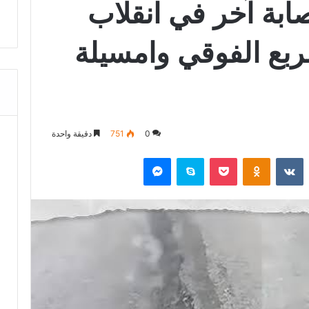
ة آخر في انقلاب
لربع الفوقي وامسيلة
0
751
دقيقة واحدة
‏Reddit
‏VKontakte
Odnoklassniki
‫Pocket
سكايب
ماسنجر