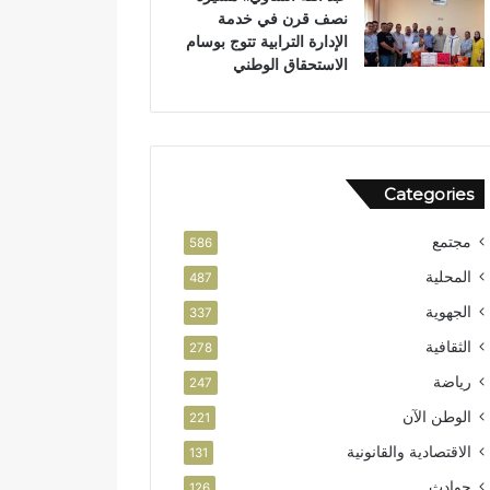
نصف قرن في خدمة
ن
الإدارة الترابية تتوج بوسام
الاستحقاق الوطني
Categories
مجتمع
586
المحلية
487
الجهوية
337
الثقافية
278
رياضة
247
الوطن الآن
221
الاقتصادية والقانونية
131
حوادث
126