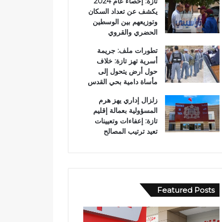
تازة: إحصاء عام 2024
يكشف عن تعداد السكان
وتوزيعهم بين الوسطين
الحضري والقروي
تطورات ملف: جريمة
أسرية تهز تازة: خلاف
حول أرض يتحول إلى
مأساة دامية بحي القدس
زلزال إداري يهز هرم
المسؤولية بعمالة إقليم
تازة: إعفاءات وتعيينات
تعيد ترتيب المصالح
Featured Posts
و
ف