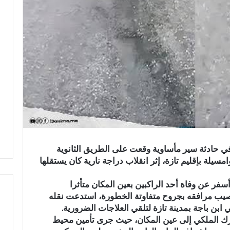
 حادثة سير مأساوية وقعت على الطريق الثانوية
وامسيلة بإقليم تازة، إثر انقلاب دراجة نارية كان يستقلها
ر عن وفاة أحد الراكبين بعين المكان متأثرا
أصيب مرافقه بجروح متفاوتة الخطورة، استدعت نقله
بن باجة بمدينة تازة لتلقي العلاجات الضرورية.
درك الملكي إلى عين المكان، حيث جرى تأمين محيط
ع
ا
ب
ل