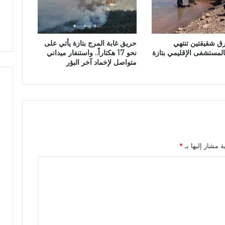
.
ل
ص
ـ
و
ا
ي
ط
ل
ر
ن
ا
رق شقيقتين تنتهي
حريق غابة المرج بتازة يأتي على
ة
بالمستشفى الإقليمي بتازة
نحو 17 هكتاراً.. واستنفار ميداني
ي
س
ت
متواصل لإخماد آخر البؤر
ت
خ
ث
ل
م
ف
ا
و
ر
ف
ـ
.
ـ
ة مشار إليها بـ
*
ا
ة
ط
ف
ل
ة
(
4