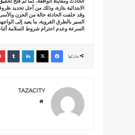
الحادث ومعاينة الواقعة، كما تم فتح تحقي
م
الابتدائية بتازة، وذلك من أجل تحديد ظرو
ي
وقد خلفت الحادثة حالة من الحزن والأس
اً
السير بالطرق القروية، ما يعيد إلى الواج
.
السرعة وعدم احترام شروط السلامة أثناء 
.
رسمياً.. عمر البالي 
ع
الانتخابات التشريعية 
م
مرشحاً لحزب النهضة
فيسبوك
‫X
لينكدإن
‏Tumblr
ر
شاركها
ا
ل
ب
ا
ل
ي
TAZACITY
ي
موق
د
خ
ع
ل
الوي
س
ب
ب
ا