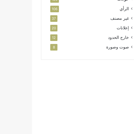
الرأي
106
غير مصنف
37
إعلانات
20
خارج الحدود
12
صوت وصورة
8