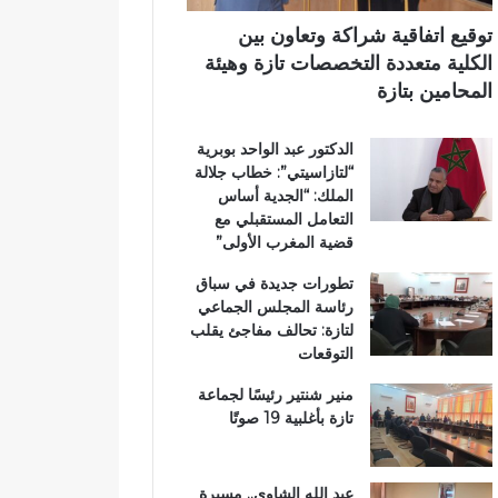
ت
ي
ا
توقيع اتفاقية شراكة وتعاون بين
ز
الكلية متعددة التخصصات تازة وهيئة
ة
المحامين بتازة
.
.
الدكتور عبد الواحد بوبرية
و
“لتازاسيتي”: خطاب جلالة
م
الملك: “الجدية أساس
ط
التعامل المستقبلي مع
ا
قضية المغرب الأولى”
ل
ب
تطورات جديدة في سباق
ب
رئاسة المجلس الجماعي
ت
لتازة: تحالف مفاجئ يقلب
ع
التوقعات
ز
ي
منير شنتير رئيسًا لجماعة
ز
تازة بأغلبية 19 صوتًا
ا
ل
أ
عبد الله الشاوي.. مسيرة
م