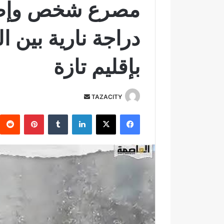
مصرع شخص وإصاب
دراجة نارية بين ا
بإقليم تازة
TAZACITY
أ
ر
فيسبوك
‫X
لينكدإن
‏Tumblr
بينتيريست
س
ل
ب
ر
ي
د
ا
إ
ل