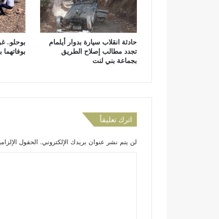
ي
ض
ة
ة
ل
ل
حادثة انقلاب سيارة بدوار أيلمام
بوحلو.. غ
ت
تجدد مطالب إصلاح الطريق
بوفاتهما 
ن
بجماعة بني لنت
م
ي
ة
ا
ل
ب
اترك تعليقاً
ش
ر
لن يتم نشر عنوان بريدك الإلكتروني.
الحقول الإلزامي
ي
ة
ا
ت
ل
ض
خ
ت
أ
ع
ز
ل
ي