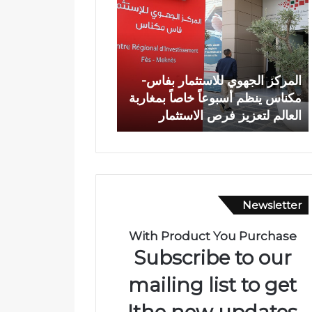
ا
ة
ش
خ
ص
 الجهوي للاستثمار بفاس-
وفاة شخص إثر طعنة بالسلاح
إ
ينظم أسبوعاً خاصاً بمغاربة
الأبيض بوادي بوزملان ضواحي تا
ث
 لتعزيز فرص الاستثمار
ومطالب بتعزيز الأمن
ر
ط
ع
ن
ة
ب
Newsletter
ا
ل
س
With Product You Purchase
ل
Subscribe to our
ا
ح
mailing list to get
ا
the new updates!
ل