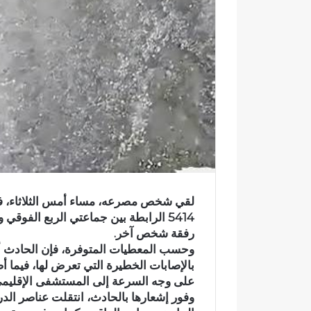
ك
ت
ر
و
ن
ي
ا
لقي شخص مصرعه، مساء أمس الثلاثاء، في
5414 الرابطة بين جماعتي الربع الفوقي 
رفقة شخص آخر.
وحسب المعطيات المتوفرة، فإن الحادث أسف
بالإصابات الخطيرة التي تعرض لها، فيما 
على وجه السرعة إلى المستشفى الإقليمي ا
وفور إشعارها بالحادث، انتقلت عناصر ال
ر
س