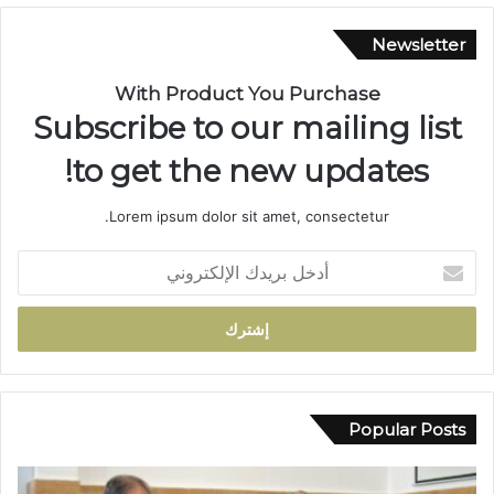
ي
ق
Newsletter
ت
ي
With Product You Purchase
ن
Subscribe to our mailing list
ت
ن
to get the new updates!
ت
ه
Lorem ipsum dolor sit amet, consectetur.
ي
ب
أ
و
د
ف
خ
ا
ل
ت
ب
ه
ر
م
ي
ا
د
Popular Posts
ب
ك
ا
ا
ل
ل