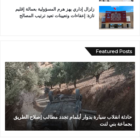
زلزال إداري يهز هرم المسؤولية بعمالة إقليم
تازة: إعفاءات وتعيينات تعيد ترتيب المصالح
Featured Posts
ب
و
ح
ل
و
.
.
غ
لاح الطريق
بوحلو.. غرق شقيقتين تنتهي بوفاتهما بالمستشفى الإقل
ر
بتازة
ق
ش
ق