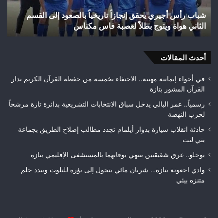
بعد
عود إلى القسم
احتراق
هكتارًا من الغطاء الغابوي
24
هكتارًا
من
أحدث المقالات
الغطاء
الغابوي
في أجواء إيمانية مهيبة.. الاحتفاء بخمسة من حفظة القرآن الكريم بدار
القرآن المشور بتازة
رسمياً.. عمر البالي يدخل سباق الانتخابات التشريعية بدائرة تازة مرشحاً
لحزب النهضة
حادثة انقلاب سيارة بدوار أيلمام تجدد مطالب إصلاح الطريق بجماعة
بني لنت
بوحلو.. غرق شقيقتين تنتهي بوفاتهما بالمستشفى الإقليمي بتازة
وادي اجعونة بتازة… شريان مائي يتحول إلى بؤرة للتلوث ويبدد حلم
متنزه بيئي