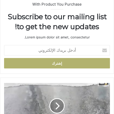
With Product You Purchase
Subscribe to our mailing list
to get the new updates!
Lorem ipsum dolor sit amet, consectetur.
أ
د
خ
ل
ب
ر
ي
د
م
ك
ص
ا
ر
ل
ع
إ
ش
ل
خ