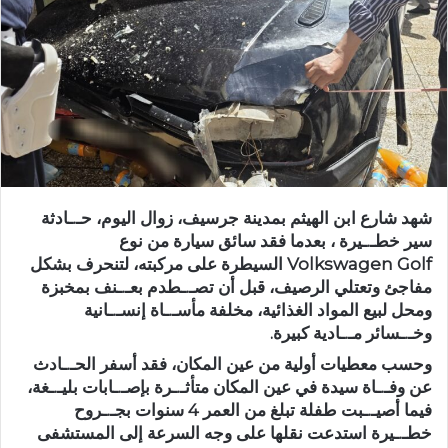
ر
ي
د
ا
إ
ل
ك
ت
ر
شهد شارع ابن الهيثم بمدينة جرسيف، زوال اليوم، حـ.ـادثة
و
سير خطـ.ـيرة ، بعدما فقد سائق سيارة من نوع
ن
Volkswagen Golf السيطرة على مركبته، لتنحرف بشكل
ي
مفاجئ وتعتلي الرصيف، قبل أن تصـ.ـطدم بعـ.ـنف بمخبزة
ا
ومحل لبيع المواد الغذائية، مخلفة مأسـ.ـاة إنسـ.ـانية
وخـ.ـسائر مـ.ـادية كبيرة.
وحسب معطيات أولية من عين المكان، فقد أسفر الحـ.ـادث
عن وفـ.ـاة سيدة في عين المكان متأثـ.ـرة بإصـ.ـابات بليـ.ـغة،
فيما أصيـ.ـبت طفلة تبلغ من العمر 4 سنوات بجـ.ـروح
خطـ.ـيرة استدعت نقلها على وجه السرعة إلى المستشفى