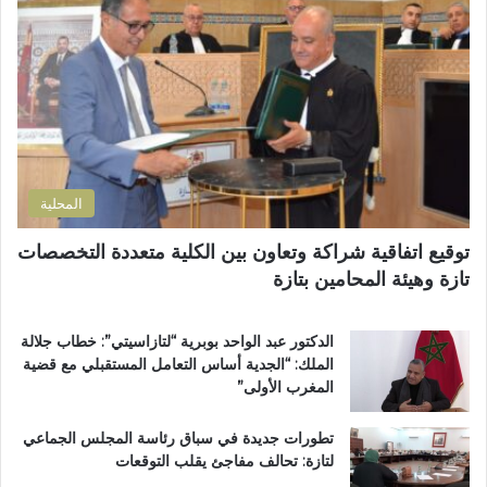
م
إ
س
ل
ت
ك
ش
ت
ف
ر
ى
و
ا
ن
ل
ي
إ
المحلية
ق
ل
توقيع اتفاقية شراكة وتعاون بين الكلية متعددة التخصصات
ي
تازة وهيئة المحامين بتازة
م
ي
ب
الدكتور عبد الواحد بوبرية “لتازاسيتي”: خطاب جلالة
ت
الملك: “الجدية أساس التعامل المستقبلي مع قضية
ا
المغرب الأولى”
ز
ة
تطورات جديدة في سباق رئاسة المجلس الجماعي
لتازة: تحالف مفاجئ يقلب التوقعات