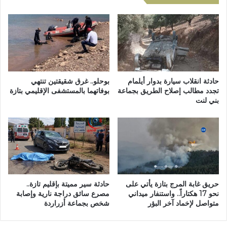
ج
ض
ة
ي
ن
ب
ا
ـ
ر
1
ي
5
ة
س
ب
ن
حادثة انقلاب سيارة بدوار أيلمام
بوحلو.. غرق شقيقتين تنتهي
ي
ة
تجدد مطالب إصلاح الطريق بجماعة
بوفاتهما بالمستشفى الإقليمي بتازة
ن
بني لنت
س
ا
ج
ل
ن
ر
اً
ب
ن
ع
ا
ا
ف
ل
ذ
حريق غابة المرج بتازة يأتي على
حادثة سير مميتة بإقليم تازة..
ف
اً
نحو 17 هكتاراً.. واستنفار ميداني
مصرع سائق دراجة نارية وإصابة
و
ف
متواصل لإخماد آخر البؤر
شخص بجماعة أزراردة
ق
ي
ي
ح
و