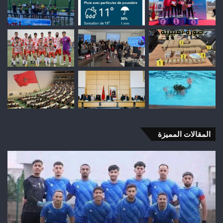
المقالات المميزة
السيطرة
على
حريق
غابة
“المرج”
بإقليم
تازة