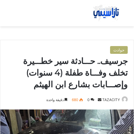
بحث عن
الق
حوادث
جرسيف.. حـ.ـادثة سير خطـ.ـيرة
تخلف وفـ.ـاة طفلة (4 سنوات)
وإصـ.ـابات بشارع ابن الهيثم
TAZACITY
أ
0
680
دقيقة واحدة
ر
س
ل
ب