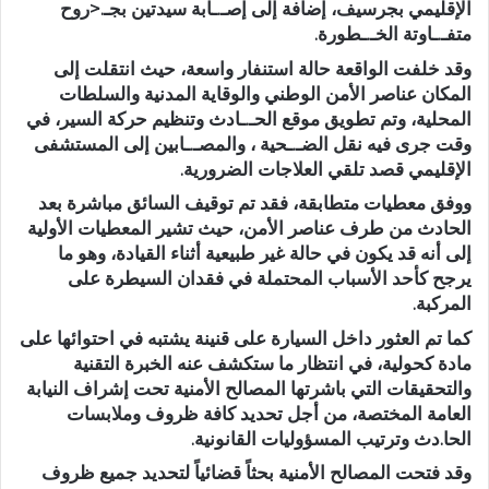
الإقليمي بجرسيف، إضافة إلى إصـ.ـابة سيدتين بجـ.<روح
متفـ.ـاوتة الخـ.ـطورة.
وقد خلفت الواقعة حالة استنفار واسعة، حيث انتقلت إلى
المكان عناصر الأمن الوطني والوقاية المدنية والسلطات
المحلية، وتم تطويق موقع الحـ.ـادث وتنظيم حركة السير، في
وقت جرى فيه نقل الضـ.ـحية ، والمصـ.ـابين إلى المستشفى
الإقليمي قصد تلقي العلاجات الضرورية.
ووفق معطيات متطابقة، فقد تم توقيف السائق مباشرة بعد
الحادث من طرف عناصر الأمن، حيث تشير المعطيات الأولية
إلى أنه قد يكون في حالة غير طبيعية أثناء القيادة، وهو ما
يرجح كأحد الأسباب المحتملة في فقدان السيطرة على
المركبة.
كما تم العثور داخل السيارة على قنينة يشتبه في احتوائها على
مادة كحولية، في انتظار ما ستكشف عنه الخبرة التقنية
والتحقيقات التي باشرتها المصالح الأمنية تحت إشراف النيابة
العامة المختصة، من أجل تحديد كافة ظروف وملابسات
الحا.دث وترتيب المسؤوليات القانونية.
وقد فتحت المصالح الأمنية بحثاً قضائياً لتحديد جميع ظروف