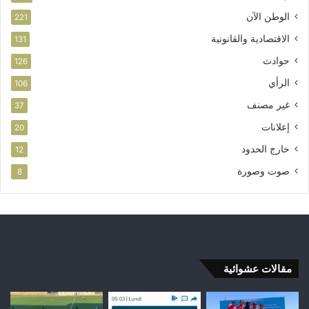
الوطن الآن
221
الاقتصادية والقانونية
131
حوادث
126
الرأي
106
غير مصنف
37
إعلانات
20
خارج الحدود
12
صوت وصورة
8
مقالات عشوائية