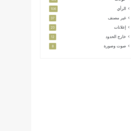
الرأي
106
غير مصنف
37
إعلانات
20
خارج الحدود
12
صوت وصورة
8