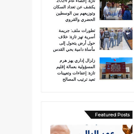
تازة: إحصاء عام 2024
يكشف عن تعداد السكان
وتوزيعهم بين الوسطين
الحضري والقروي
تطورات ملف: جريمة
أسرية تهز تازة: خلاف
حول أرض يتحول إلى
مأساة دامية بحي القدس
زلزال إداري يهز هرم
المسؤولية بعمالة إقليم
تازة: إعفاءات وتعيينات
تعيد ترتيب المصالح
Featured Posts
ح
ب
ا
و