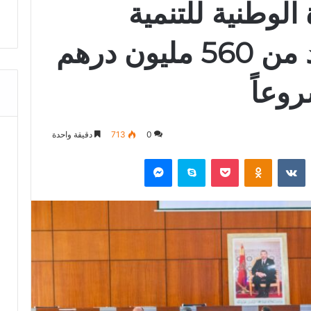
الوطنية للتنمية
البشرية تضخ أزيد من 560 مليون درهم
0
713
دقيقة واحدة
‏Reddit
‏VKontakte
Odnoklassniki
‫Pocket
سكايب
ماسنجر