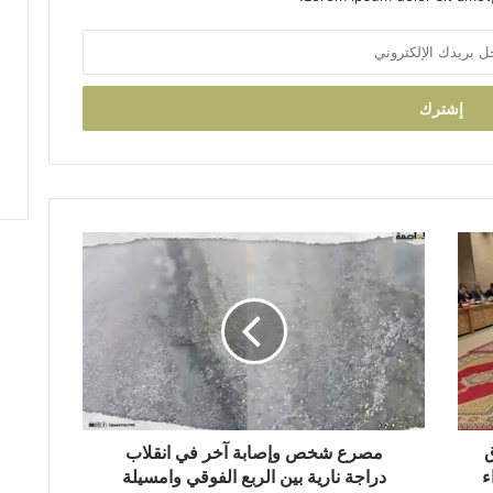
م
ص
ر
ع
ش
خ
ص
و
إ
انطلاق
ص
مصرع شخص وإصابة آخر في انقلاب
ا
ء
دراجة نارية بين الربع الفوقي وامسيلة