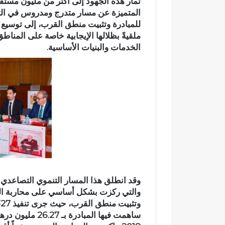
د
المتميزة عن مسار متدرج ومدروس في التد
ي
للمبادرة وتثبيت منطق القرب، إلى توسيع ن
ا
ملقيةً بظلالها الإيجابية خاصة على الم
ج
الخدمات والبنيات الأساسية.
ع
وادي اجعونة بتازة… شريان مائي
و
يتحول إلى بؤرة للتلوث ويبدد حلم
ن
متنزه بيئي
ة
ب
ت
ا
ز
ة
…
ش
ر
ي
ا
والتي ركزت بشكل أساسي على محاربة الهش
ن
م
ا