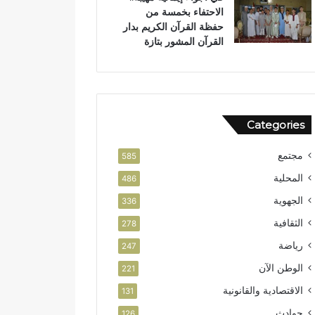
الاحتفاء بخمسة من
حفظة القرآن الكريم بدار
القرآن المشور بتازة
Categories
مجتمع
585
المحلية
486
الجهوية
336
الثقافية
278
رياضة
247
الوطن الآن
221
الاقتصادية والقانونية
131
حوادث
126