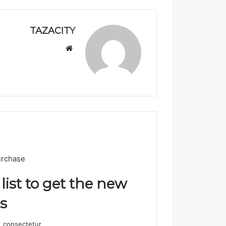
TAZACITY
موق
ع
الوي
ب
urchase
list to get the new
!
 consectetur.