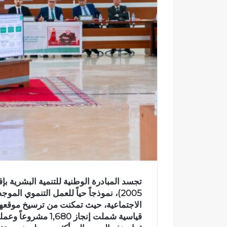
ك
ت
ر
و
ن
ي
ا
2005)، نموذجاً حياً للعمل التنموي الم
الاجتماعية، حيث تمكنت من ترسيخ موقعها 
و
ا