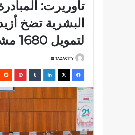
تاوريرت: المبادرة 
لتمويل 1680 مشروعاً
TAZACITY
أ
ر
فيسبوك
‫X
لينكدإن
‏Tumblr
بينتيريست
س
ل
ب
ر
ي
د
ا
إ
ل