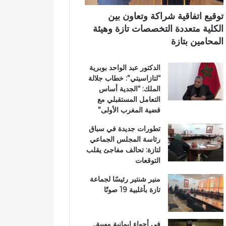
ر
ي
ي
ي
م
توقيع اتفاقية شراكة وتعاون بين
ق
ي
الكلية متعددة التخصصات تازة وهيئة
ب
ب
المحامين بتازة
ج
ت
م
ا
الدكتور عبد الواحد بوبرية
ا
ز
“لتازاسيتي”: خطاب جلالة
ع
ة
الملك: “الجدية أساس
ة
التعامل المستقبلي مع
ب
قضية المغرب الأولى”
ن
ي
تطورات جديدة في سباق
ل
رئاسة المجلس الجماعي
ن
لتازة: تحالف مفاجئ يقلب
ت
التوقعات
منير شنتير رئيسًا لجماعة
تازة بأغلبية 19 صوتًا
في أجواء إيمانية مهيبة..