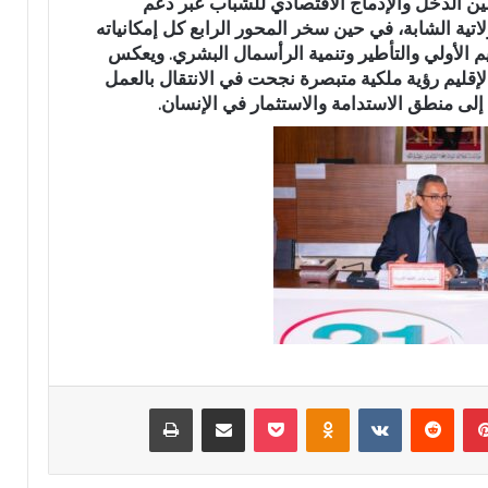
حسين الدخل والإدماج الاقتصادي للشباب عبر دعم
آ
د
اتية الشابة، في حين سخر المحور الرابع كل إمكانياته
ن
ا
يم الأولي والتأطير وتنمية الرأسمال البشري. ويعكس
ا
ئ
ل
ر
إقليم رؤية ملكية متبصرة نجحت في الانتقال بالعمل
ك
ة
 إلى منطق الاستدامة والاستثمار في الإنسان.
ر
ت
ي
ا
م
ز
ب
ة
د
م
ا
ر
ر
ش
ا
ح
ل
اً
ق
ل
ر
ح
آ
ز
ن
ب
بينتيريست
‏Reddit
‏VKontakte
Odnoklassniki
‫Pocket
مشاركة عبر البريد
طباعة
ا
ا
ل
ل
م
ن
ش
ه