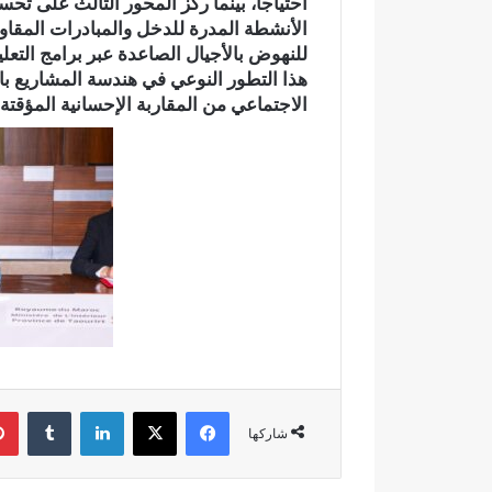
احتياجاً، بينما ركز المحور الثالث على ت
ي
الأنشطة المدرة للدخل والمبادرات المقاول
ب
للنهوض بالأجيال الصاعدة عبر برامج التعل
د
د
هذا التطور النوعي في هندسة المشاريع بال
ح
الاجتماعي من المقاربة الإحسانية المؤقتة
ل
م
م
ت
ن
ز
ه
ب
ي
ئ
ي
فيسبوك
‫X
لينكدإن
‏Tumblr
شاركها