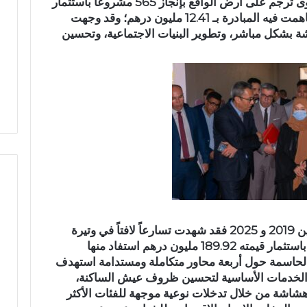
2018 ، اكتست الدينامية التنموية زخماً أقوى تُرجم على أرض الواقع بإنجاز 565 مشروعاً باستثمار
ا
ق
مالي إجمالي بلغ 278.24 مليون درهم، ساهمت فيه المبادرة بـ 12.41 مليون درهم؛ وقد وجهت
ح
ا
ة بشكل مباشر، وتطوير البنيات الاجتماعية، وتحسين
ت
ل
ف
ا
ا
ن
ء
ت
ب
خ
خ
ا
م
ب
س
ا
ة
ت
م
ا
ن
ل
ح
ت
ف
ش
ظ
ر
أما المرحلة الثالثة، التي غطت الفترة ما بين 2019 و 2025 فقد شهدت تسارعاً لافتاً في وتيرة
ة
ي
الإنجازات، متمثلة في تنفيذ 788 مشروعاً باستثمار قيمته 189.92 مليون درهم استفاد منها
ا
ع
حلة الحاسمة حول أربعة محاور متكاملة ومستدامة استهدف
ل
ي
 والخدمات الأساسية لتحسين ظروف عيش الساكنة،
ق
ة
هشاشة من خلال تدخلات نوعية موجهة للفئات الأكثر
ر
ب