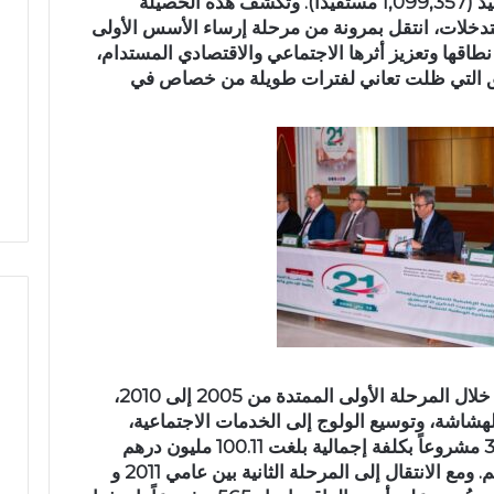
ثمار هذه الجهود إلى أكثر من مليون مستفيد (1,099,357 مستفيداً). وتكشف هذه الحصيلة
أ
م
خلات، انتقل بمرونة من مرحلة إرساء الأسس الأولى
ج
ي
طاقها وتعزيز أثرها الاجتماعي والاقتصادي المستدام،
و
اً
ناطق التي ظلت تعاني لفترات طويلة من خصاص في
ا
.
ء
.
في أجواء إيمانية مهيبة.. الاحتفاء
رسمياً.. عمر البالي
إ
ع
بخمسة من حفظة القرآن الكريم
الانتخابات التشريعية 
ي
م
بدار القرآن المشور بتازة
مرشحاً لحزب النهض
م
ر
ا
ا
ن
ل
ي
ب
ة
ا
م
ل
ه
ي
ي
ي
ب
د
وقد انطلق هذا المسار التنموي التصاعدي خلال المرحلة الأولى الممتدة من 2005 إلى 2010،
ة
خ
.
ل
اشة، وتوسيع الولوج إلى الخدمات الاجتماعية،
.
س
وتثبيت منطق القرب، حيث جرى تنفيذ 327 مشروعاً بكلفة إجمالية بلغت 100.11 مليون درهم
ا
ب
ساهمت فيها المبادرة بـ 26.27 مليون درهم. ومع الانتقال إلى المرحلة الثانية بين عامي 2011 و
ل
ا