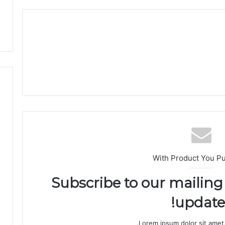
و
ض
ر
ة
ب
ت
ا
ز
ة
With Product You P
Subscribe to our mailing 
updates
Lorem ipsum dolor sit amet,