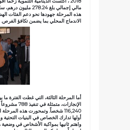
ئ
ي
هذه المرحلة جهودها نحو دعم الفئات الهش
ي
الاندماج المحلي بما يضمن تكافؤ الفرص.
ت
ح
و
ل
إ
ل
ى
ب
ؤ
ر
ة
ل
ل
ت
ل
116,240 شخصاً. وتمحورت هذه المر
و
أولها تدارك الخصاص في البنيات التحتية
ث
واهتم ثانيها بمواكبة الأشخاص في وضعية 
و